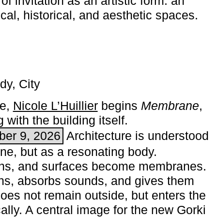
of invitation as an artistic form: an
ical, historical, and aesthetic spaces.
dy, City
me,
Nicole L’Huillier
begins ­
Membrane
,
with the building itself.
ber 9, 2026
Architecture is understood
one, but as a resonating body.
ins, and surfaces become membranes.
ns, absorbs sounds, and gives them
does not remain outside, but enters the
ally. A central image for the new Gorki