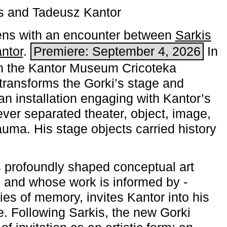
s and Tadeusz Kantor
ns with an encounter between
Sarkis
ntor
.
Premiere: September 4, 2026
In
h the ­Kantor Museum Cricoteka
transforms the Gorki’s stage and
an installation engaging with Kantor’s
ever separated theater, object, image,
uma. His stage objects carried history
 profoundly shaped conceptual art
 and whose work is informed by ­
ies of memory, invites Kantor into his
e. Following Sarkis, the new Gorki