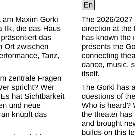
En
nt am Maxim Gorki
The 2026/2027 s
 Ilk, die das Haus
direction at th
 präsentiert das
has known the i
en Ort zwischen
presents the Go
Performance, Tanz,
connecting thea
dance, music, s
itself.
em zentrale Fragen
Wer spricht? Wer
The Gorki has a
s hat Sichtbarkeit
questions of th
en und neue
Who is heard? 
ran knüpft das
the theater has c
and brought new
builds on this l