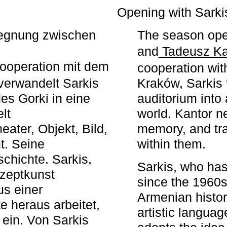
r
Opening with Sarki
egegnung zwischen
The season ope
and
Tadeusz Ka
ooperation mit dem
cooperation wit
erwandelt Sarkis
Kraków, Sarkis 
s Gorki in eine
auditorium into 
elt
world. Kantor n
ater, Objekt, Bild,
memory, and tra
t. Seine
within them.
chichte. Sarkis,
Sarkis, who has
nzeptkunst
since the 1960s
us einer
Armenian histor
e heraus arbeitet,
artistic languag
 ein. Von Sarkis