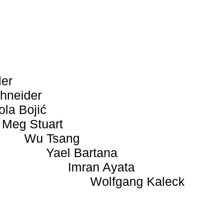
ler
hneider
ola Bojić
Meg Stuart
Wu Tsang
Yael Bartana
Imran Ayata
Wolfgang Kaleck