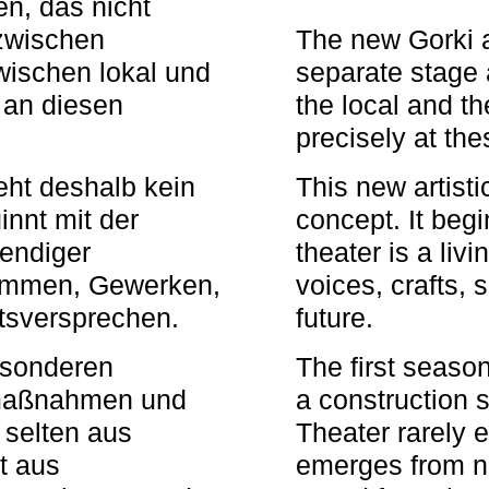
n, das nicht
zwischen
The new Gorki 
wischen lokal und
separate stage 
u an diesen
the local and th
precisely at th
eht deshalb kein
This new artisti
nnt mit der
concept. It begi
bendiger
theater is a li
timmen, Gewerken,
voices, crafts,
tsversprechen.
future.
besonderen
The first seaso
rmaßnahmen und
a construction s
 selten aus
Theater rarely 
t aus
emerges from ne