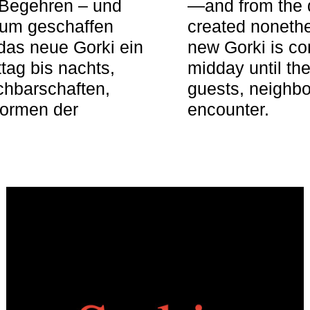
 Begehren – und
—and from the q
aum geschaffen
created nonethel
das neue Gorki ein
new Gorki is c
tag bis nachts,
midday until the
achbarschaften,
guests, neighbo
Formen der
encounter.