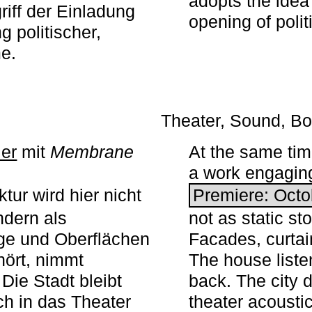
adopts the idea 
iff der Einladung
opening of polit
g politischer,
me.
Theater, Sound, Bo
ier
mit ­
Membrane
At the same ti
a work engaging 
tur wird hier nicht
Premiere: Octo
ndern als
not as static st
ge und Oberflächen
Facades, curta
ört, nimmt
The house liste
Die Stadt bleibt
back. The city 
sch in das Theater
theater acoustic