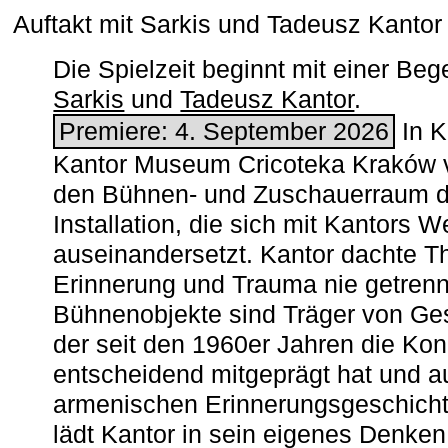
Auftakt mit Sarkis und Tadeusz Kanto
Die Spielzeit beginnt mit einer B
Sarkis
und
Tadeusz Kantor
.
Premiere: 4. September 2026
In K
Kantor Museum Cricoteka Kraków v
den Bühnen- und Zuschauerraum de
Installation, die sich mit Kantors W
auseinandersetzt. Kantor dachte The
Erinnerung und Trauma nie getrenn
Bühnenobjekte sind Träger von Ges
der seit den 1960er Jahren die Ko
entscheidend mitgeprägt hat und a
armenischen ­Erinnerungsgeschicht
lädt Kantor in sein eigenes Denken