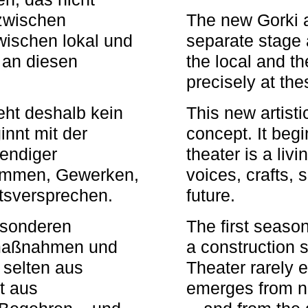
zwischen
The new Gorki 
wischen lokal und
separate stage 
u an diesen
the local and th
precisely at th
eht deshalb kein
This new artisti
nnt mit der
concept. It begi
bendiger
theater is a li
timmen, Gewerken,
voices, crafts,
tsversprechen.
future.
besonderen
The first seaso
rmaßnahmen und
a construction s
 selten aus
Theater rarely 
t aus
emerges from ne