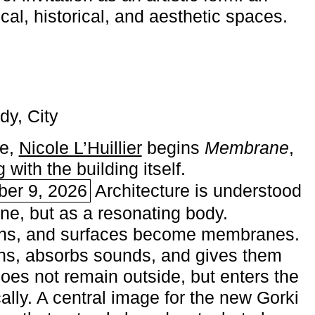
ical, historical, and aesthetic spaces.
dy, City
me,
Nicole L’Huillier
begins ­
Membrane
,
with the building itself.
ber 9, 2026
Architecture is understood
one, but as a resonating body.
ins, and surfaces become membranes.
ns, absorbs sounds, and gives them
does not remain outside, but enters the
ally. A central image for the new Gorki