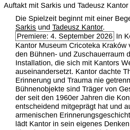
Auftakt mit Sarkis und Tadeusz Kanto
Die Spielzeit beginnt mit einer B
Sarkis
und
Tadeusz Kantor
.
Premiere: 4. September 2026
In K
Kantor Museum Cricoteka Kraków v
den Bühnen- und Zuschauerraum de
Installation, die sich mit Kantors W
auseinandersetzt. Kantor dachte The
Erinnerung und Trauma nie getrenn
Bühnenobjekte sind Träger von Ges
der seit den 1960er Jahren die Ko
entscheidend mitgeprägt hat und a
armenischen ­Erinnerungsgeschicht
lädt Kantor in sein eigenes Denken