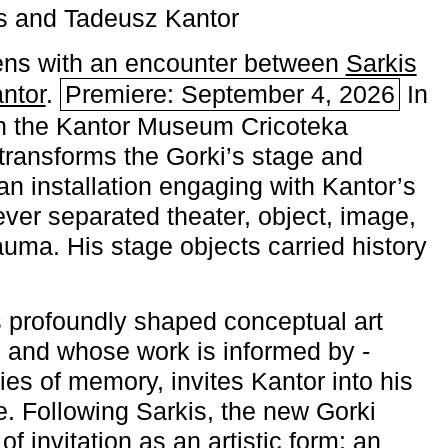
s and Tadeusz Kantor
ns with an encounter between
Sarkis
ntor
.
Premiere: September 4, 2026
In
h the ­Kantor Museum Cricoteka
transforms the Gorki’s stage and
an installation engaging with Kantor’s
ever separated theater, object, image,
uma. His stage objects carried history
 profoundly shaped conceptual art
 and whose work is informed by ­
ies of memory, invites Kantor into his
e. Following Sarkis, the new Gorki
of invitation as an artistic form: an