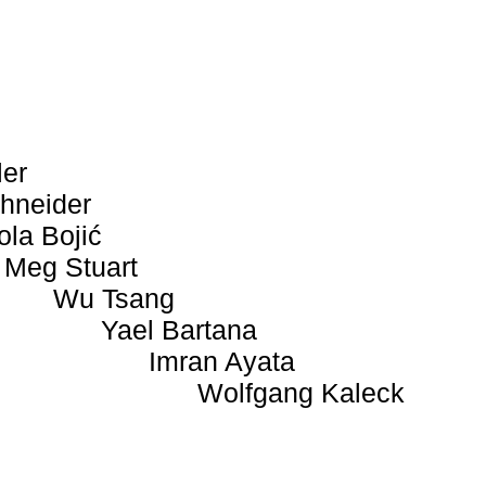
ler
hneider
ola Bojić
Meg Stuart
Wu Tsang
Yael Bartana
Imran Ayata
Wolfgang Kaleck