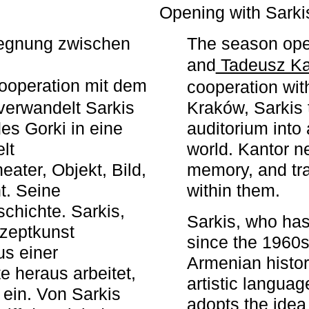
r
Opening with Sarki
egegnung zwischen
The season ope
and
Tadeusz Ka
ooperation mit dem
cooperation wit
erwandelt Sarkis
Kraków, Sarkis 
s Gorki in eine
auditorium into 
elt
world. Kantor n
ater, Objekt, Bild,
memory, and tra
t. Seine
within them.
chichte. Sarkis,
Sarkis, who has
nzeptkunst
since the 1960s
us einer
Armenian histor
e heraus arbeitet,
artistic languag
 ein. Von Sarkis
adopts the idea 