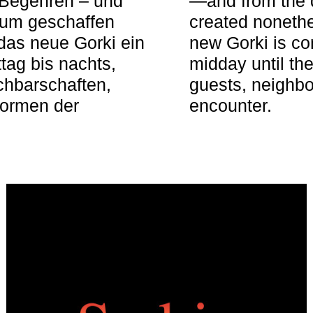
 Begehren – und
—and from the q
aum geschaffen
created nonethel
das neue Gorki ein
new Gorki is c
tag bis nachts,
midday until the
achbarschaften,
guests, neighbo
Formen der
encounter.