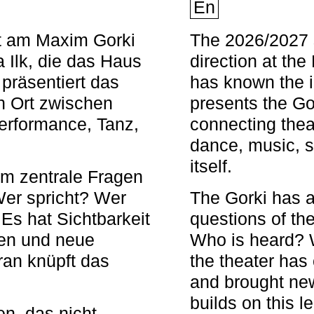
En
nt am Maxim Gorki
The 2026/2027 s
 Ilk, die das Haus
direction at th
 präsentiert das
has known the i
en Ort zwischen
presents the Go
Performance, Tanz,
connecting thea
dance, music, s
itself.
em zentrale Fragen
Wer spricht? Wer
The Gorki has a
s hat Sichtbarkeit
questions of th
en und neue
Who is heard? 
ran knüpft das
the theater has c
and brought new
builds on this l
n, das nicht