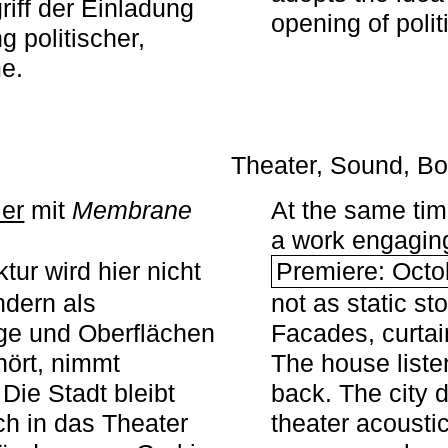
iff der Einladung
opening of polit
g politischer,
me.
Theater, Sound, Bo
ier
mit ­
Membrane
At the same ti
a work engaging 
tur wird hier nicht
Premiere: Octo
ndern als
not as static st
ge und Oberflächen
Facades, curta
ört, nimmt
The house liste
Die Stadt bleibt
back. The city 
sch in das Theater
theater acoustic