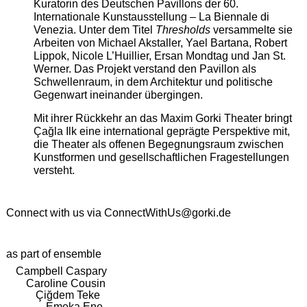
Kuratorin des Deutschen Pavillons der 60.
Internationale Kunstausstellung – La Biennale di
Venezia. Unter dem Titel
Thresholds
versammelte sie
Arbeiten von Michael Akstaller, Yael Bartana, Robert
Lippok, Nicole L’Huillier, Ersan Mondtag und Jan St.
Werner. Das Projekt verstand den Pavillon als
Schwellenraum, in dem Architektur und politische
Gegenwart ineinander übergingen.
Mit ihrer Rückkehr an das Maxim Gorki Theater bringt
Çağla Ilk eine international geprägte Perspektive mit,
die Theater als offenen Begegnungsraum zwischen
Kunstformen und gesellschaftlichen Fragestellungen
versteht.
Connect with us via
ConnectWithUs@gorki.de
as part of ensemble
Campbell Caspary
Caroline Cousin
Çiğdem Teke
Emeka Ene