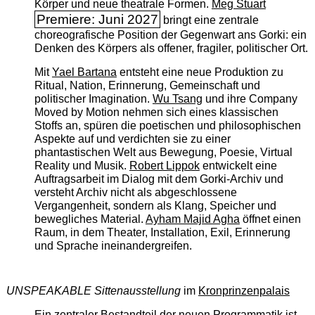
Körper und neue theatrale Formen.
Meg Stuart
Premiere: Juni 2027
bringt eine zentrale
choreografische Position der Gegenwart ans Gorki: ein
Denken des Körpers als offener, fragiler, politischer Ort.
Mit
Yael Bartana
entsteht eine neue Produktion zu
Ritual, Nation, Erinnerung, Gemeinschaft und
politischer Imagination.
Wu Tsang
und ihre Company
Moved by Motion nehmen sich eines klassischen
Stoffs an, spüren die poetischen und philosophischen
Aspekte auf und verdichten sie zu einer
phantastischen Welt aus Bewegung, Poesie, Virtual
Reality und Musik.
Robert Lippok
entwickelt eine
Auftragsarbeit im Dialog mit dem Gorki-Archiv und
versteht Archiv nicht als abgeschlossene
Vergangenheit, sondern als Klang, Speicher und
bewegliches Material.
Ayham Majid Agha
öffnet einen
Raum, in dem Theater, Installation, Exil, Erinnerung
und Sprache ineinandergreifen.
UNSPEAKABLE Sittenausstellung
im
Kronprinzenpalais
Ein zentraler Bestandteil der neuen Programmatik ist