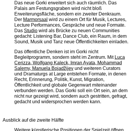
Das neue Gorki erweitert sich auch räumlich. Das
Palais am Festungsgraben wird nicht bloß
Erweiterungsfläche, sondern ein zweiter Denkraum.
Der
Marmorsaal
wird zu einem Ort für Musik, Lectures,
Lecture Performances, Gespräche und neue Formate.
Das
Studio
wird als Brücke zu neuen Communities
gedacht: Listening Bar, Dance Club, ein Raum, in dem
Sound, Musik und Tanz neue Öffentlichkeiten einladen.
Das öffentliche Denken ist im Gorki nicht
Begleitprogramm, sondern steht im Zentrum. Mit
Luca
Cerizza, Wolfgang Kaleck, Imran Ayata, Mohammad
Salemy, Manuela Bojadžijev
und weiteren Curators
und Dramaturgs at Large entstehen Formate, in denen
Recht, Erinnerung, Politik, Kunst, Migration,
Öffentlichkeit und globale Gegenwart miteinander
verbunden werden. Das Gorki soll ein Ort sein, an dem
nicht nur gezeigt wird, sondern auch gestritten, gefragt,
gedacht und widersprochen werden kann.
Ausblick auf die zweite Hälfte
Weitere künstlerische Positionen der Spielzeit öffnen