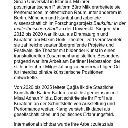
Sinan Universität in Istanbul. Mit ihrer
postmigrantischen Plattform Büro Milk erarbeitete sie
Performances im öffentlichen Raum unter anderem in
Berlin, München und Istanbul und arbeitete
wissenschaftlich im Forschungsprojekt
Baukultur in der
multiethnischen Stadt
an der Universität Siegen. Von
2012 bis 2020 war Ilk u.a. als Dramaturgin und
Kuratorin am Maxim Gorki Theater. Dort verantwortete
sie zahlreiche spartenübergreifende Projekte und
Festivals, die Theater mit bildender Kunst in einen
transkulturellen Zusammenhang stellten. Besonders
prägend war ihre Arbeit am Berliner Herbstsalon, der
sich unter ihrer Mitgestaltung zu einem wichtigen Ort
für interdisziplinäre künstlerische Positionen
entwickelte.
Von 2020 bis 2025 leitete Çağla Ilk die Staatliche
Kunsthalle Baden-Baden, zunächst gemeinsam mit
Misal Adnan Yıldız. Dort schärfte sie ihr Profil als
Kuratorin an der Schnittstelle von Ausstellung und
Performance weiter. Klang versteht Ilk dabei als
gesellschaftliches und politisches Erfahrungsfeld.
International sichtbar wurde ihre Arbeit zuletzt als