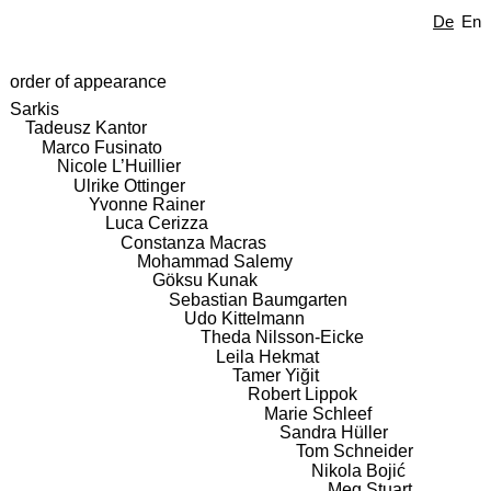
De
En
order of appearance
Sarkis
Tadeusz Kantor
Marco Fusinato
Nicole L’Huillier
Ulrike Ottinger
Yvonne Rainer
Luca Cerizza
Constanza Macras
Mohammad Salemy
Göksu Kunak
Sebastian Baumgarten
Udo Kittelmann
Theda Nilsson-Eicke
Leila Hekmat
Tamer Yiğit
Robert Lippok
Marie Schleef
Sandra Hüller
Tom Schneider
Nikola Bojić
Meg Stuart