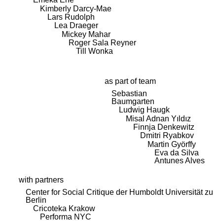
Kimberly Darcy-Mae
Lars Rudolph
Lea Draeger
Mickey Mahar
Roger Sala Reyner
Till Wonka
as part of team
Sebastian
Baumgarten
Ludwig Haugk
Misal Adnan Yıldız
Finnja Denkewitz
Dmitri Ryabkov
Martin Györffy
Eva da Silva
Antunes Alves
with partners
Center for Social Critique der Humboldt Universität zu
Berlin
Cricoteka Krakow
Performa NYC