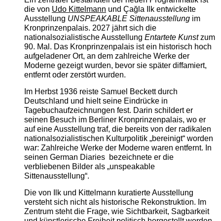
die von
Udo Kittelmann
und Çağla Ilk entwickelte
Ausstellung
UNSPEAKABLE Sittenausstellung
im
Kronprinzenpalais. 2027 jährt sich die
nationalsozialistische Ausstellung
Entartete Kunst
zum
90. Mal. Das Kronprinzenpalais ist ein historisch hoch
aufgeladener Ort, an dem zahlreiche Werke der
Moderne gezeigt wurden, bevor sie später diffamiert,
entfernt oder zerstört wurden.
Im Herbst 1936 reiste Samuel Beckett durch
Deutschland und hielt seine Eindrücke in
Tagebuchaufzeichnungen fest. Darin schildert er
seinen Besuch im Berliner Kronprinzenpalais, wo er
auf eine Ausstellung traf, die bereits von der radikalen
nationalsozialistischen Kulturpolitik „bereinigt“ worden
war: Zahlreiche Werke der Moderne waren entfernt. In
seinen German Diaries bezeichnete er die
verbliebenen Bilder als „unspeakable
Sittenausstellung“.
Die von Ilk und Kittelmann kuratierte Ausstellung
versteht sich nicht als historische Rekonstruktion. Im
Zentrum steht die Frage, wie Sichtbarkeit, Sagbarkeit
und künstlerische Freiheit politisch hergestellt werden