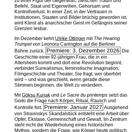
zu einer Figur der Gegenwart: zwischen Traum und
Befehl, Staat und Eigenwillen, Gehorsam und
Kontrollverlust. In einer Zeit, in der Vertrauen in
Institutionen, Staaten und Bilder brüchig geworden ist,
wird Kleist als anarchischer Geist im Gefängnis seiner
Grenzen lesbar.
Im Dezember kehrt
Ulrike Ottinger
mit
The ­Hearing
Trumpet
von Leonora Carrington auf die Berliner
Premiere: 3. Dezember 2026
Bühne zurück.
Die
Geschichte einer 92-jährigen Frau, die in ein
Altersheim kommt und dort eine Revolution beginnt,
verbindet Surrealismus, feministische Imagination,
Filmgeschichte und Theater. Sie fragt, wer überhört
wird – und was geschieht, wenn gerade diese
Stimmen beginnen, die Welt zu verändern.
Mit
Göksu Kunak
und
Le Sacre du printemps
setzt das
Gorki die Frage nach Körper, Ritual, Rausch und
Premiere: Januar 2027
Kontrolle fort.
Ausgehend
von Stravinskys Skandalstück entsteht eine Arbeit über
Opfer, Ekstase, Gemeinschaft und Gewalt. Im Zentrum
steht nicht die Wiederholung eines historischen
Mythos, sondern die Frage, wie Körper heute politisch