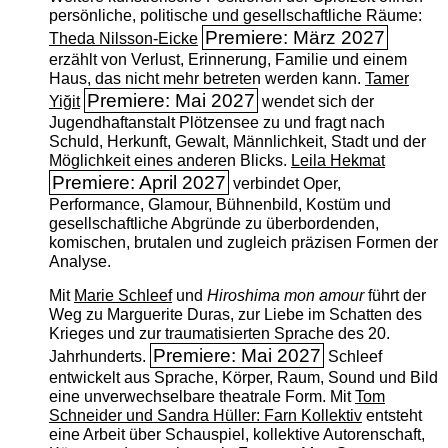
persönliche, politische und gesellschaftliche Räume:
Premiere: März 2027
Theda Nilsson-Eicke
erzählt von Verlust, Erinnerung, Familie und einem
Haus, das nicht mehr betreten werden kann.
Tamer
Premiere: Mai 2027
Yiğit
wendet sich der
Jugendhaftanstalt Plötzensee zu und fragt nach
Schuld, Herkunft, Gewalt, Männlichkeit, Stadt und der
Möglichkeit eines anderen Blicks.
Leila Hekmat
Premiere: April 2027
verbindet Oper,
Performance, Glamour, Bühnenbild, Kostüm und
gesellschaftliche Abgründe zu überbordenden,
komischen, brutalen und zugleich präzisen Formen der
Analyse.
Mit
Marie Schleef
und
Hiroshima mon amour
führt der
Weg zu Marguerite Duras, zur Liebe im Schatten des
Krieges und zur traumatisierten Sprache des 20.
Premiere: Mai 2027
Jahrhunderts.
Schleef
entwickelt aus Sprache, Körper, Raum, Sound und Bild
eine unverwechselbare theatrale Form. Mit
Tom
Schneider und Sandra Hüller: Farn Kollektiv
entsteht
eine Arbeit über Schauspiel, kollektive Autorenschaft,