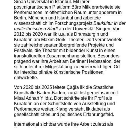
Sinan Universität in Istanbul. Mit ihrer
postmigrantischen Plattform Büro Milk erarbeitete sie
Performances im öffentlichen Raum unter anderem in
Berlin, München und Istanbul und arbeitete
wissenschaftlich im Forschungsprojekt
Baukultur in der
multiethnischen Stadt
an der Universität Siegen. Von
2012 bis 2020 war Ilk u.a. als Dramaturgin und
Kuratorin am Maxim Gorki Theater. Dort verantwortete
sie zahlreiche spartenübergreifende Projekte und
Festivals, die Theater mit bildender Kunst in einen
transkulturellen Zusammenhang stellten. Besonders
prägend war ihre Arbeit am Berliner Herbstsalon, der
sich unter ihrer Mitgestaltung zu einem wichtigen Ort
für interdisziplinäre künstlerische Positionen
entwickelte.
Von 2020 bis 2025 leitete Çağla Ilk die Staatliche
Kunsthalle Baden-Baden, zunächst gemeinsam mit
Misal Adnan Yıldız. Dort schärfte sie ihr Profil als
Kuratorin an der Schnittstelle von Ausstellung und
Performance weiter. Klang versteht Ilk dabei als
gesellschaftliches und politisches Erfahrungsfeld.
International sichtbar wurde ihre Arbeit zuletzt als