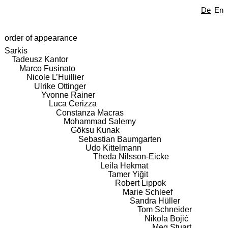
De
En
order of appearance
Sarkis
Tadeusz Kantor
Marco Fusinato
Nicole L’Huillier
Ulrike Ottinger
Yvonne Rainer
Luca Cerizza
Constanza Macras
Mohammad Salemy
Göksu Kunak
Sebastian Baumgarten
Udo Kittelmann
Theda Nilsson-Eicke
Leila Hekmat
Tamer Yiğit
Robert Lippok
Marie Schleef
Sandra Hüller
Tom Schneider
Nikola Bojić
Meg Stuart