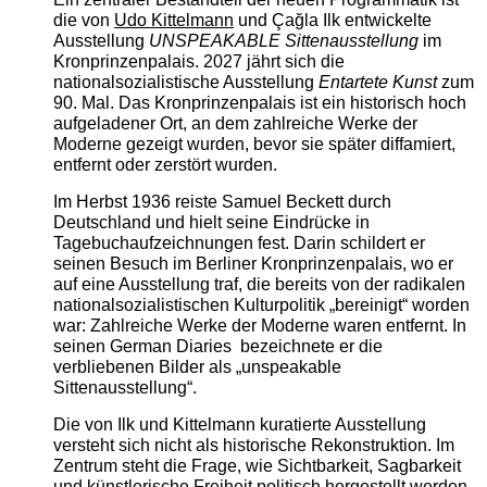
die von
Udo Kittelmann
und Çağla Ilk entwickelte
Ausstellung
UNSPEAKABLE Sittenausstellung
im
Kronprinzenpalais. 2027 jährt sich die
nationalsozialistische Ausstellung
Entartete Kunst
zum
90. Mal. Das Kronprinzenpalais ist ein historisch hoch
aufgeladener Ort, an dem zahlreiche Werke der
Moderne gezeigt wurden, bevor sie später diffamiert,
entfernt oder zerstört wurden.
Im Herbst 1936 reiste Samuel Beckett durch
Deutschland und hielt seine Eindrücke in
Tagebuchaufzeichnungen fest. Darin schildert er
seinen Besuch im Berliner Kronprinzenpalais, wo er
auf eine Ausstellung traf, die bereits von der radikalen
nationalsozialistischen Kulturpolitik „bereinigt“ worden
war: Zahlreiche Werke der Moderne waren entfernt. In
seinen German Diaries bezeichnete er die
verbliebenen Bilder als „unspeakable
Sittenausstellung“.
Die von Ilk und Kittelmann kuratierte Ausstellung
versteht sich nicht als historische Rekonstruktion. Im
Zentrum steht die Frage, wie Sichtbarkeit, Sagbarkeit
und künstlerische Freiheit politisch hergestellt werden