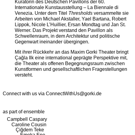
Kuratorin des Deutschen Pavillons der 60.
Internationale Kunstausstellung – La Biennale di
Venezia. Unter dem Titel
Thresholds
versammelte sie
Arbeiten von Michael Akstaller, Yael Bartana, Robert
Lippok, Nicole L’Huillier, Ersan Mondtag und Jan St.
Werner. Das Projekt verstand den Pavillon als
Schwellenraum, in dem Architektur und politische
Gegenwart ineinander übergingen.
Mit ihrer Rückkehr an das Maxim Gorki Theater bringt
Çağla Ilk eine international geprägte Perspektive mit,
die Theater als offenen Begegnungsraum zwischen
Kunstformen und gesellschaftlichen Fragestellungen
versteht.
Connect with us via
ConnectWithUs@gorki.de
as part of ensemble
Campbell Caspary
Caroline Cousin
Çiğdem Teke
Emeka Ene