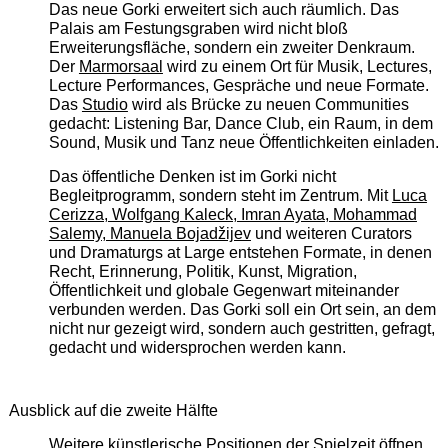
Das neue Gorki erweitert sich auch räumlich. Das
Palais am Festungsgraben wird nicht bloß
Erweiterungsfläche, sondern ein zweiter Denkraum.
Der
Marmorsaal
wird zu einem Ort für Musik, Lectures,
Lecture Performances, Gespräche und neue Formate.
Das
Studio
wird als Brücke zu neuen Communities
gedacht: Listening Bar, Dance Club, ein Raum, in dem
Sound, Musik und Tanz neue Öffentlichkeiten einladen.
Das öffentliche Denken ist im Gorki nicht
Begleitprogramm, sondern steht im Zentrum. Mit
Luca
Cerizza, Wolfgang Kaleck, Imran Ayata, Mohammad
Salemy, Manuela Bojadžijev
und weiteren Curators
und Dramaturgs at Large entstehen Formate, in denen
Recht, Erinnerung, Politik, Kunst, Migration,
Öffentlichkeit und globale Gegenwart miteinander
verbunden werden. Das Gorki soll ein Ort sein, an dem
nicht nur gezeigt wird, sondern auch gestritten, gefragt,
gedacht und widersprochen werden kann.
Ausblick auf die zweite Hälfte
Weitere künstlerische Positionen der Spielzeit öffnen