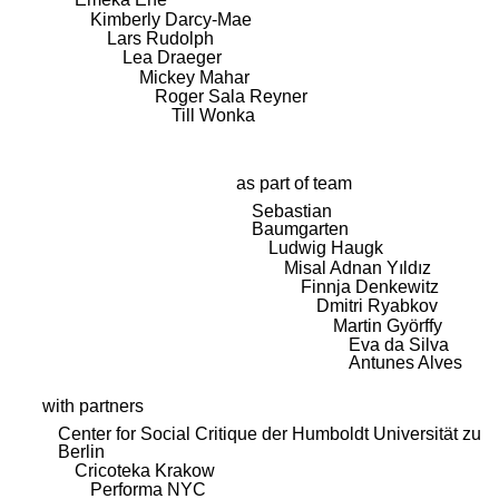
Kimberly Darcy-Mae
Lars Rudolph
Lea Draeger
Mickey Mahar
Roger Sala Reyner
Till Wonka
as part of team
Sebastian
Baumgarten
Ludwig Haugk
Misal Adnan Yıldız
Finnja Denkewitz
Dmitri Ryabkov
Martin Györffy
Eva da Silva
Antunes Alves
with partners
Center for Social Critique der Humboldt Universität zu
Berlin
Cricoteka Krakow
Performa NYC