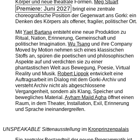
Körper und neue theatrale Formen.
Meg Stuart
Premiere: Juni 2027
bringt eine zentrale
choreografische Position der Gegenwart ans Gorki: ein
Denken des Körpers als offener, fragiler, politischer Ort.
Mit
Yael Bartana
entsteht eine neue Produktion zu
Ritual, Nation, Erinnerung, Gemeinschaft und
politischer Imagination.
Wu Tsang
und ihre Company
Moved by Motion nehmen sich eines klassischen
Stoffs an, spüren die poetischen und philosophischen
Aspekte auf und verdichten sie zu einer
phantastischen Welt aus Bewegung, Poesie, Virtual
Reality und Musik.
Robert Lippok
entwickelt eine
Auftragsarbeit im Dialog mit dem Gorki-Archiv und
versteht Archiv nicht als abgeschlossene
Vergangenheit, sondern als Klang, Speicher und
bewegliches Material.
Ayham Majid Agha
öffnet einen
Raum, in dem Theater, Installation, Exil, Erinnerung
und Sprache ineinandergreifen.
UNSPEAKABLE Sittenausstellung
im
Kronprinzenpalais
Ein zentraler Bestandteil der neuen Programmatik ist