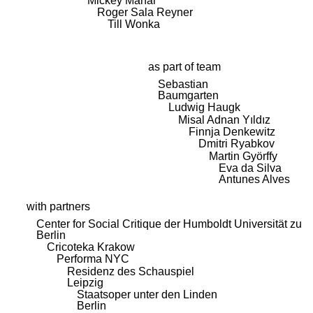
Mickey Mahar
Roger Sala Reyner
Till Wonka
as part of team
Sebastian
Baumgarten
Ludwig Haugk
Misal Adnan Yıldız
Finnja Denkewitz
Dmitri Ryabkov
Martin Györffy
Eva da Silva
Antunes Alves
with partners
Center for Social Critique der Humboldt Universität zu
Berlin
Cricoteka Krakow
Performa NYC
Residenz des Schauspiel
Leipzig
Staatsoper unter den Linden
Berlin