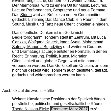
Erweiterungsfläche, sondern ein zweiter Denkraum.
Der
Marmorsaal
wird zu einem Ort für Musik, Lectures,
Lecture Performances, Gespräche und neue Formate.
Das
Studio
wird als Brücke zu neuen Communities
gedacht: Listening Bar, Dance Club, ein Raum, in dem
Sound, Musik und Tanz neue Öffentlichkeiten einladen.
Das öffentliche Denken ist im Gorki nicht
Begleitprogramm, sondern steht im Zentrum. Mit
Luca
Cerizza, Wolfgang Kaleck, Imran Ayata, Mohammad
Salemy, Manuela Bojadžijev
und weiteren Curators
und Dramaturgs at Large entstehen Formate, in denen
Recht, Erinnerung, Politik, Kunst, Migration,
Öffentlichkeit und globale Gegenwart miteinander
verbunden werden. Das Gorki soll ein Ort sein, an dem
nicht nur gezeigt wird, sondern auch gestritten, gefragt,
gedacht und widersprochen werden kann.
Ausblick auf die zweite Hälfte
Weitere künstlerische Positionen der Spielzeit öffnen
persönliche, politische und gesellschaftliche Räume:
Theda Nilsson-Eicke
Premiere: März 2027
erzählt