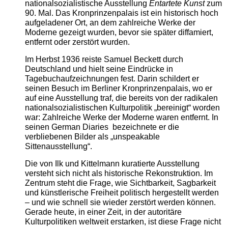
nationalsozialistische Ausstellung
Entartete Kunst
zum
90. Mal. Das Kronprinzenpalais ist ein historisch hoch
aufgeladener Ort, an dem zahlreiche Werke der
Moderne gezeigt wurden, bevor sie später diffamiert,
entfernt oder zerstört wurden.
Im Herbst 1936 reiste Samuel Beckett durch
Deutschland und hielt seine Eindrücke in
Tagebuchaufzeichnungen fest. Darin schildert er
seinen Besuch im Berliner Kronprinzenpalais, wo er
auf eine Ausstellung traf, die bereits von der radikalen
nationalsozialistischen Kulturpolitik „bereinigt“ worden
war: Zahlreiche Werke der Moderne waren entfernt. In
seinen German Diaries bezeichnete er die
verbliebenen Bilder als „unspeakable
Sittenausstellung“.
Die von Ilk und Kittelmann kuratierte Ausstellung
versteht sich nicht als historische Rekonstruktion. Im
Zentrum steht die Frage, wie Sichtbarkeit, Sagbarkeit
und künstlerische Freiheit politisch hergestellt werden
– und wie schnell sie wieder zerstört werden können.
Gerade heute, in einer Zeit, in der autoritäre
Kulturpolitiken weltweit erstarken, ist diese Frage nicht