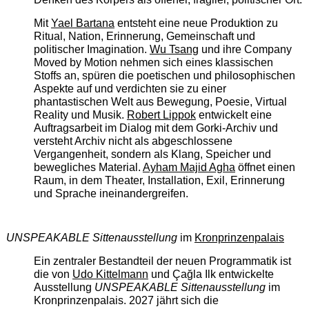
Mit
Yael Bartana
entsteht eine neue Produktion zu
Ritual, Nation, Erinnerung, Gemeinschaft und
politischer Imagination.
Wu Tsang
und ihre Company
Moved by Motion nehmen sich eines klassischen
Stoffs an, spüren die poetischen und philosophischen
Aspekte auf und verdichten sie zu einer
phantastischen Welt aus Bewegung, Poesie, Virtual
Reality und Musik.
Robert Lippok
entwickelt eine
Auftragsarbeit im Dialog mit dem Gorki-Archiv und
versteht Archiv nicht als abgeschlossene
Vergangenheit, sondern als Klang, Speicher und
bewegliches Material.
Ayham Majid Agha
öffnet einen
Raum, in dem Theater, Installation, Exil, Erinnerung
und Sprache ineinandergreifen.
UNSPEAKABLE Sittenausstellung
im
Kronprinzenpalais
Ein zentraler Bestandteil der neuen Programmatik ist
die von
Udo Kittelmann
und Çağla Ilk entwickelte
Ausstellung
UNSPEAKABLE Sittenausstellung
im
Kronprinzenpalais. 2027 jährt sich die