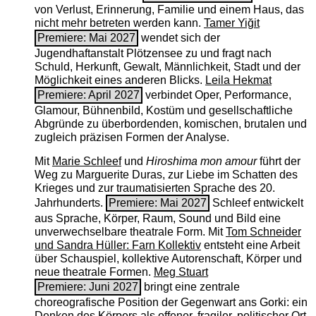
von Verlust, Erinnerung, Familie und einem Haus, das
nicht mehr betreten werden kann.
Tamer Yiğit
Premiere: Mai 2027
wendet sich der
Jugendhaftanstalt Plötzensee zu und fragt nach
Schuld, Herkunft, Gewalt, Männlichkeit, Stadt und der
Möglichkeit eines anderen Blicks.
Leila Hekmat
Premiere: April 2027
verbindet Oper, Performance,
Glamour, Bühnenbild, Kostüm und gesellschaftliche
Abgründe zu überbordenden, komischen, brutalen und
zugleich präzisen Formen der Analyse.
Mit
Marie Schleef
und
Hiroshima mon amour
führt der
Weg zu Marguerite Duras, zur Liebe im Schatten des
Krieges und zur traumatisierten Sprache des 20.
Jahrhunderts.
Premiere: Mai 2027
Schleef entwickelt
aus Sprache, Körper, Raum, Sound und Bild eine
unverwechselbare theatrale Form. Mit
Tom Schneider
und Sandra Hüller: Farn Kollektiv
entsteht eine Arbeit
über Schauspiel, kollektive Autorenschaft, Körper und
neue theatrale Formen.
Meg Stuart
Premiere: Juni 2027
bringt eine zentrale
choreografische Position der Gegenwart ans Gorki: ein
Denken des Körpers als offener, fragiler, politischer Ort.