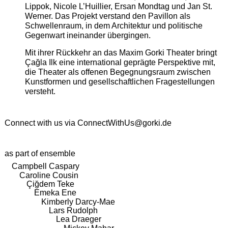
Lippok, Nicole L’Huillier, Ersan Mondtag und Jan St.
Werner. Das Projekt verstand den Pavillon als
Schwellenraum, in dem Architektur und politische
Gegenwart ineinander übergingen.
Mit ihrer Rückkehr an das Maxim Gorki Theater bringt
Çağla Ilk eine international geprägte Perspektive mit,
die Theater als offenen Begegnungsraum zwischen
Kunstformen und gesellschaftlichen Fragestellungen
versteht.
Connect with us via
ConnectWithUs@gorki.de
as part of ensemble
Campbell Caspary
Caroline Cousin
Çiğdem Teke
Emeka Ene
Kimberly Darcy-Mae
Lars Rudolph
Lea Draeger