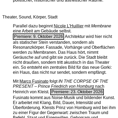
politischer, historischer und ästhetischer Räume.
Theater, Sound, Körper, Stadt
Parallel dazu beginnt
Nicole L’Huillier
mit ­
Membrane
eine Arbeit am Gebäude selbst.
Premiere: 9. Oktober 2026
Architektur wird hier nicht
als statischer Stein verstanden, sondern als
Resonanzkörper. Fassade, Vorhänge und Oberflächen
werden zu Membranen. Das Haus hört, nimmt
Geräusche auf und gibt sie zurück. Die Stadt bleibt
nicht draußen, sondern tritt akustisch in das Theater
ein. So entsteht ein zentrales Bild für das neue Gorki:
ein Haus, das nicht nur sendet, sondern empfängt.
Mit
Marco Fusinato
folgt
IN THE CORPSE OF THE
PRESENT – Prince Friedrich von Homburg
nach
Heinrich von Kleist.
Premiere: 23. Oktober 2026
Fusinato kommt aus Noise-Musik und bildender Kunst.
Er arbeitet mit Klang, Bild, Dauer, Intensität und
Überforderung. Kleists Prinz von Homburg wird bei ihm
zu einer Figur der Gegenwart: zwischen Traum und
Befehl, Staat und Eigenwillen, Gehorsam und