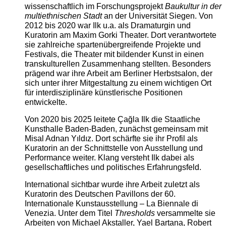
wissenschaftlich im Forschungsprojekt
Baukultur in der
multiethnischen Stadt
an der Universität Siegen. Von
2012 bis 2020 war Ilk u.a. als Dramaturgin und
Kuratorin am Maxim Gorki Theater. Dort verantwortete
sie zahlreiche spartenübergreifende Projekte und
Festivals, die Theater mit bildender Kunst in einen
transkulturellen Zusammenhang stellten. Besonders
prägend war ihre Arbeit am Berliner Herbstsalon, der
sich unter ihrer Mitgestaltung zu einem wichtigen Ort
für interdisziplinäre künstlerische Positionen
entwickelte.
Von 2020 bis 2025 leitete Çağla Ilk die Staatliche
Kunsthalle Baden-Baden, zunächst gemeinsam mit
Misal Adnan Yıldız. Dort schärfte sie ihr Profil als
Kuratorin an der Schnittstelle von Ausstellung und
Performance weiter. Klang versteht Ilk dabei als
gesellschaftliches und politisches Erfahrungsfeld.
International sichtbar wurde ihre Arbeit zuletzt als
Kuratorin des Deutschen Pavillons der 60.
Internationale Kunstausstellung – La Biennale di
Venezia. Unter dem Titel
Thresholds
versammelte sie
Arbeiten von Michael Akstaller, Yael Bartana, Robert