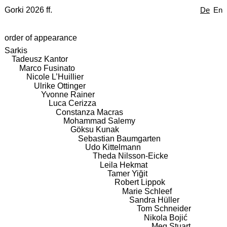
Gorki 2026 ff.
De
En
order of appearance
Sarkis
Tadeusz Kantor
Marco Fusinato
Nicole L’Huillier
Ulrike Ottinger
Yvonne Rainer
Luca Cerizza
Constanza Macras
Mohammad Salemy
Göksu Kunak
Sebastian Baumgarten
Udo Kittelmann
Theda Nilsson-Eicke
Leila Hekmat
Tamer Yiğit
Robert Lippok
Marie Schleef
Sandra Hüller
Tom Schneider
Nikola Bojić
Meg Stuart