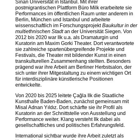
Sinan Universität in Istanbul. Mit ihrer
postmigrantischen Plattform Büro Milk erarbeitete sie
Performances im öffentlichen Raum unter anderem in
Berlin, München und Istanbul und arbeitete
wissenschaftlich im Forschungsprojekt
Baukultur in der
multiethnischen Stadt
an der Universität Siegen. Von
2012 bis 2020 war Ilk u.a. als Dramaturgin und
Kuratorin am Maxim Gorki Theater. Dort verantwortete
sie zahlreiche spartenübergreifende Projekte und
Festivals, die Theater mit bildender Kunst in einen
transkulturellen Zusammenhang stellten. Besonders
prägend war ihre Arbeit am Berliner Herbstsalon, der
sich unter ihrer Mitgestaltung zu einem wichtigen Ort
für interdisziplinäre künstlerische Positionen
entwickelte.
Von 2020 bis 2025 leitete Çağla Ilk die Staatliche
Kunsthalle Baden-Baden, zunächst gemeinsam mit
Misal Adnan Yıldız. Dort schärfte sie ihr Profil als
Kuratorin an der Schnittstelle von Ausstellung und
Performance weiter. Klang versteht Ilk dabei als
gesellschaftliches und politisches Erfahrungsfeld.
International sichtbar wurde ihre Arbeit zuletzt als