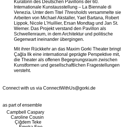
Kuratorin des Deutschen Pavillons der 60.
Internationale Kunstausstellung – La Biennale di
Venezia. Unter dem Titel
Thresholds
versammelte sie
Arbeiten von Michael Akstaller, Yael Bartana, Robert
Lippok, Nicole L’Huillier, Ersan Mondtag und Jan St.
Werner. Das Projekt verstand den Pavillon als
Schwellenraum, in dem Architektur und politische
Gegenwart ineinander übergingen.
Mit ihrer Rückkehr an das Maxim Gorki Theater bringt
Çağla Ilk eine international geprägte Perspektive mit,
die Theater als offenen Begegnungsraum zwischen
Kunstformen und gesellschaftlichen Fragestellungen
versteht.
Connect with us via
ConnectWithUs@gorki.de
as part of ensemble
Campbell Caspary
Caroline Cousin
Çiğdem Teke
Emeka Ene