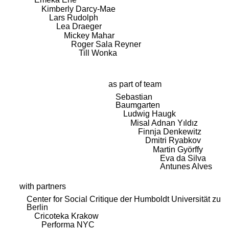
Kimberly Darcy-Mae
Lars Rudolph
Lea Draeger
Mickey Mahar
Roger Sala Reyner
Till Wonka
as part of team
Sebastian
Baumgarten
Ludwig Haugk
Misal Adnan Yıldız
Finnja Denkewitz
Dmitri Ryabkov
Martin Györffy
Eva da Silva
Antunes Alves
with partners
Center for Social Critique der Humboldt Universität zu
Berlin
Cricoteka Krakow
Performa NYC