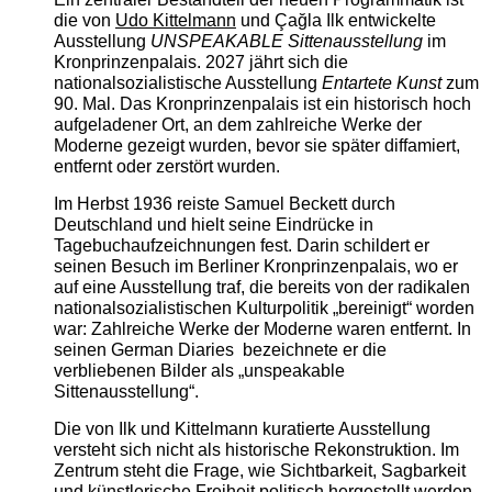
die von
Udo Kittelmann
und Çağla Ilk entwickelte
Ausstellung
UNSPEAKABLE Sittenausstellung
im
Kronprinzenpalais. 2027 jährt sich die
nationalsozialistische Ausstellung
Entartete Kunst
zum
90. Mal. Das Kronprinzenpalais ist ein historisch hoch
aufgeladener Ort, an dem zahlreiche Werke der
Moderne gezeigt wurden, bevor sie später diffamiert,
entfernt oder zerstört wurden.
Im Herbst 1936 reiste Samuel Beckett durch
Deutschland und hielt seine Eindrücke in
Tagebuchaufzeichnungen fest. Darin schildert er
seinen Besuch im Berliner Kronprinzenpalais, wo er
auf eine Ausstellung traf, die bereits von der radikalen
nationalsozialistischen Kulturpolitik „bereinigt“ worden
war: Zahlreiche Werke der Moderne waren entfernt. In
seinen German Diaries bezeichnete er die
verbliebenen Bilder als „unspeakable
Sittenausstellung“.
Die von Ilk und Kittelmann kuratierte Ausstellung
versteht sich nicht als historische Rekonstruktion. Im
Zentrum steht die Frage, wie Sichtbarkeit, Sagbarkeit
und künstlerische Freiheit politisch hergestellt werden