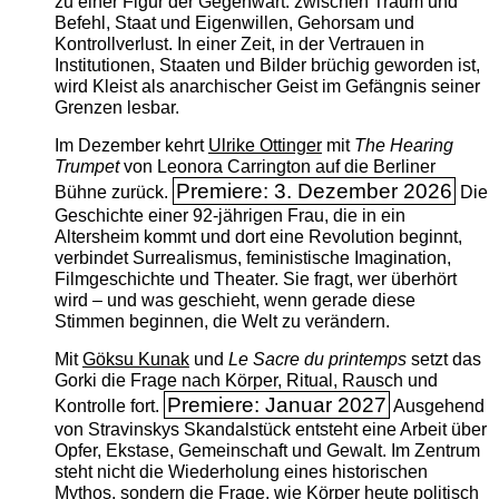
zu einer Figur der Gegenwart: zwischen Traum und
Befehl, Staat und Eigenwillen, Gehorsam und
Kontrollverlust. In einer Zeit, in der Vertrauen in
Institutionen, Staaten und Bilder brüchig geworden ist,
wird Kleist als anarchischer Geist im Gefängnis seiner
Grenzen lesbar.
Im Dezember kehrt
Ulrike Ottinger
mit
The ­Hearing
Trumpet
von Leonora Carrington auf die Berliner
Premiere: 3. Dezember 2026
Bühne zurück.
Die
Geschichte einer 92-jährigen Frau, die in ein
Altersheim kommt und dort eine Revolution beginnt,
verbindet Surrealismus, feministische Imagination,
Filmgeschichte und Theater. Sie fragt, wer überhört
wird – und was geschieht, wenn gerade diese
Stimmen beginnen, die Welt zu verändern.
Mit
Göksu Kunak
und
Le Sacre du printemps
setzt das
Gorki die Frage nach Körper, Ritual, Rausch und
Premiere: Januar 2027
Kontrolle fort.
Ausgehend
von Stravinskys Skandalstück entsteht eine Arbeit über
Opfer, Ekstase, Gemeinschaft und Gewalt. Im Zentrum
steht nicht die Wiederholung eines historischen
Mythos, sondern die Frage, wie Körper heute politisch