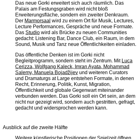
Das neue Gorki erweitert sich auch räumlich. Das
Palais am Festungsgraben wird nicht bloß
Erweiterungsfläche, sondern ein zweiter Denkraum.
Der
Marmorsaal
wird zu einem Ort für Musik, Lectures,
Lecture Performances, Gespräche und neue Formate.
Das
Studio
wird als Brücke zu neuen Communities
gedacht: Listening Bar, Dance Club, ein Raum, in dem
Sound, Musik und Tanz neue Öffentlichkeiten einladen.
Das öffentliche Denken ist im Gorki nicht
Begleitprogramm, sondern steht im Zentrum. Mit
Luca
Cerizza, Wolfgang Kaleck, Imran Ayata, Mohammad
Salemy, Manuela Bojadžijev
und weiteren Curators
und Dramaturgs at Large entstehen Formate, in denen
Recht, Erinnerung, Politik, Kunst, Migration,
Öffentlichkeit und globale Gegenwart miteinander
verbunden werden. Das Gorki soll ein Ort sein, an dem
nicht nur gezeigt wird, sondern auch gestritten, gefragt,
gedacht und widersprochen werden kann.
Ausblick auf die zweite Hälfte
Weitere künstlerische Positionen der Spielzeit öffnen