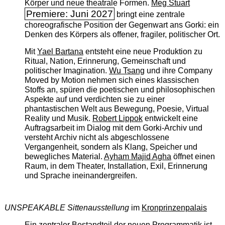
Körper und neue theatrale Formen.
Meg Stuart
Premiere: Juni 2027
bringt eine zentrale
choreografische Position der Gegenwart ans Gorki: ein
Denken des Körpers als offener, fragiler, politischer Ort.
Mit
Yael Bartana
entsteht eine neue Produktion zu
Ritual, Nation, Erinnerung, Gemeinschaft und
politischer Imagination.
Wu Tsang
und ihre Company
Moved by Motion nehmen sich eines klassischen
Stoffs an, spüren die poetischen und philosophischen
Aspekte auf und verdichten sie zu einer
phantastischen Welt aus Bewegung, Poesie, Virtual
Reality und Musik.
Robert Lippok
entwickelt eine
Auftragsarbeit im Dialog mit dem Gorki-Archiv und
versteht Archiv nicht als abgeschlossene
Vergangenheit, sondern als Klang, Speicher und
bewegliches Material.
Ayham Majid Agha
öffnet einen
Raum, in dem Theater, Installation, Exil, Erinnerung
und Sprache ineinandergreifen.
UNSPEAKABLE Sittenausstellung
im
Kronprinzenpalais
Ein zentraler Bestandteil der neuen Programmatik ist