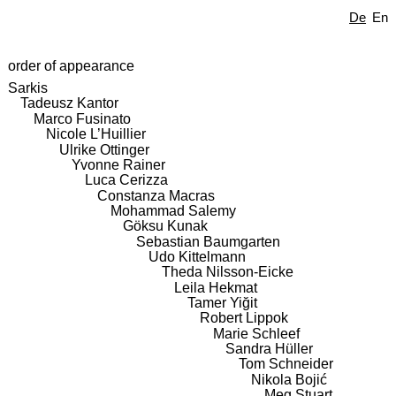
De
En
order of appearance
Sarkis
Tadeusz Kantor
Marco Fusinato
Nicole L’Huillier
Ulrike Ottinger
Yvonne Rainer
Luca Cerizza
Constanza Macras
Mohammad Salemy
Göksu Kunak
Sebastian Baumgarten
Udo Kittelmann
Theda Nilsson-Eicke
Leila Hekmat
Tamer Yiğit
Robert Lippok
Marie Schleef
Sandra Hüller
Tom Schneider
Nikola Bojić
Meg Stuart