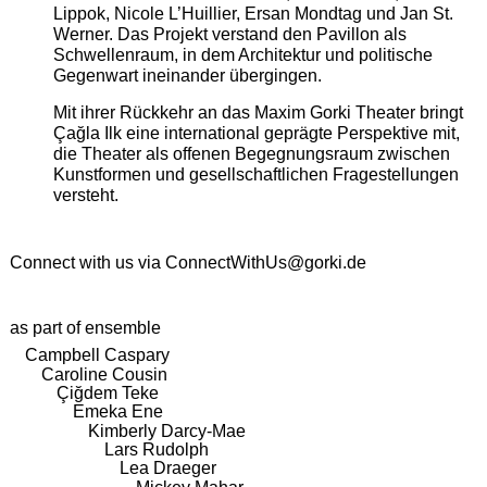
Lippok, Nicole L’Huillier, Ersan Mondtag und Jan St.
Werner. Das Projekt verstand den Pavillon als
Schwellenraum, in dem Architektur und politische
Gegenwart ineinander übergingen.
Mit ihrer Rückkehr an das Maxim Gorki Theater bringt
Çağla Ilk eine international geprägte Perspektive mit,
die Theater als offenen Begegnungsraum zwischen
Kunstformen und gesellschaftlichen Fragestellungen
versteht.
Connect with us via
ConnectWithUs@gorki.de
as part of ensemble
Campbell Caspary
Caroline Cousin
Çiğdem Teke
Emeka Ene
Kimberly Darcy-Mae
Lars Rudolph
Lea Draeger