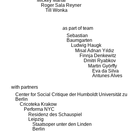
Mickey Mahar
Roger Sala Reyner
Till Wonka
as part of team
Sebastian
Baumgarten
Ludwig Haugk
Misal Adnan Yıldız
Finnja Denkewitz
Dmitri Ryabkov
Martin Györffy
Eva da Silva
Antunes Alves
with partners
Center for Social Critique der Humboldt Universität zu
Berlin
Cricoteka Krakow
Performa NYC
Residenz des Schauspiel
Leipzig
Staatsoper unter den Linden
Berlin