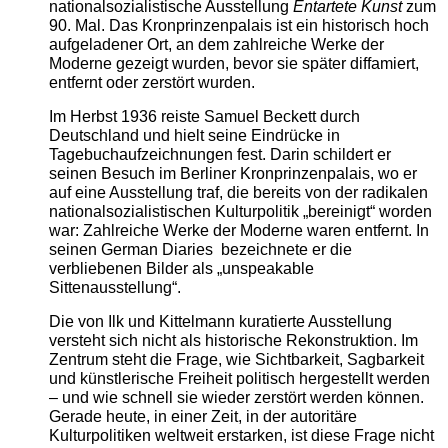
nationalsozialistische Ausstellung
Entartete Kunst
zum
90. Mal. Das Kronprinzenpalais ist ein historisch hoch
aufgeladener Ort, an dem zahlreiche Werke der
Moderne gezeigt wurden, bevor sie später diffamiert,
entfernt oder zerstört wurden.
Im Herbst 1936 reiste Samuel Beckett durch
Deutschland und hielt seine Eindrücke in
Tagebuchaufzeichnungen fest. Darin schildert er
seinen Besuch im Berliner Kronprinzenpalais, wo er
auf eine Ausstellung traf, die bereits von der radikalen
nationalsozialistischen Kulturpolitik „bereinigt“ worden
war: Zahlreiche Werke der Moderne waren entfernt. In
seinen German Diaries bezeichnete er die
verbliebenen Bilder als „unspeakable
Sittenausstellung“.
Die von Ilk und Kittelmann kuratierte Ausstellung
versteht sich nicht als historische Rekonstruktion. Im
Zentrum steht die Frage, wie Sichtbarkeit, Sagbarkeit
und künstlerische Freiheit politisch hergestellt werden
– und wie schnell sie wieder zerstört werden können.
Gerade heute, in einer Zeit, in der autoritäre
Kulturpolitiken weltweit erstarken, ist diese Frage nicht