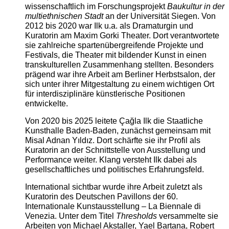
wissenschaftlich im Forschungsprojekt
Baukultur in der
multiethnischen Stadt
an der Universität Siegen. Von
2012 bis 2020 war Ilk u.a. als Dramaturgin und
Kuratorin am Maxim Gorki Theater. Dort verantwortete
sie zahlreiche spartenübergreifende Projekte und
Festivals, die Theater mit bildender Kunst in einen
transkulturellen Zusammenhang stellten. Besonders
prägend war ihre Arbeit am Berliner Herbstsalon, der
sich unter ihrer Mitgestaltung zu einem wichtigen Ort
für interdisziplinäre künstlerische Positionen
entwickelte.
Von 2020 bis 2025 leitete Çağla Ilk die Staatliche
Kunsthalle Baden-Baden, zunächst gemeinsam mit
Misal Adnan Yıldız. Dort schärfte sie ihr Profil als
Kuratorin an der Schnittstelle von Ausstellung und
Performance weiter. Klang versteht Ilk dabei als
gesellschaftliches und politisches Erfahrungsfeld.
International sichtbar wurde ihre Arbeit zuletzt als
Kuratorin des Deutschen Pavillons der 60.
Internationale Kunstausstellung – La Biennale di
Venezia. Unter dem Titel
Thresholds
versammelte sie
Arbeiten von Michael Akstaller, Yael Bartana, Robert