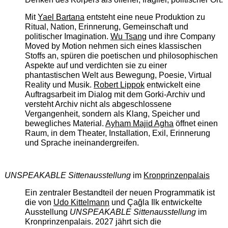
Mit
Yael Bartana
entsteht eine neue Produktion zu
Ritual, Nation, Erinnerung, Gemeinschaft und
politischer Imagination.
Wu Tsang
und ihre Company
Moved by Motion nehmen sich eines klassischen
Stoffs an, spüren die poetischen und philosophischen
Aspekte auf und verdichten sie zu einer
phantastischen Welt aus Bewegung, Poesie, Virtual
Reality und Musik.
Robert Lippok
entwickelt eine
Auftragsarbeit im Dialog mit dem Gorki-Archiv und
versteht Archiv nicht als abgeschlossene
Vergangenheit, sondern als Klang, Speicher und
bewegliches Material.
Ayham Majid Agha
öffnet einen
Raum, in dem Theater, Installation, Exil, Erinnerung
und Sprache ineinandergreifen.
UNSPEAKABLE Sittenausstellung
im
Kronprinzenpalais
Ein zentraler Bestandteil der neuen Programmatik ist
die von
Udo Kittelmann
und Çağla Ilk entwickelte
Ausstellung
UNSPEAKABLE Sittenausstellung
im
Kronprinzenpalais. 2027 jährt sich die