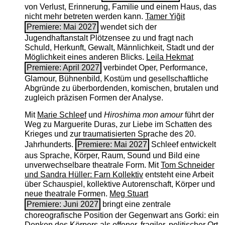
von Verlust, Erinnerung, Familie und einem Haus, das
nicht mehr betreten werden kann.
Tamer Yiğit
Premiere: Mai 2027
wendet sich der
Jugendhaftanstalt Plötzensee zu und fragt nach
Schuld, Herkunft, Gewalt, Männlichkeit, Stadt und der
Möglichkeit eines anderen Blicks.
Leila Hekmat
Premiere: April 2027
verbindet Oper, Performance,
Glamour, Bühnenbild, Kostüm und gesellschaftliche
Abgründe zu überbordenden, komischen, brutalen und
zugleich präzisen Formen der Analyse.
Mit
Marie Schleef
und
Hiroshima mon amour
führt der
Weg zu Marguerite Duras, zur Liebe im Schatten des
Krieges und zur traumatisierten Sprache des 20.
Jahrhunderts.
Premiere: Mai 2027
Schleef entwickelt
aus Sprache, Körper, Raum, Sound und Bild eine
unverwechselbare theatrale Form. Mit
Tom Schneider
und Sandra Hüller: Farn Kollektiv
entsteht eine Arbeit
über Schauspiel, kollektive Autorenschaft, Körper und
neue theatrale Formen.
Meg Stuart
Premiere: Juni 2027
bringt eine zentrale
choreografische Position der Gegenwart ans Gorki: ein
Denken des Körpers als offener, fragiler, politischer Ort.