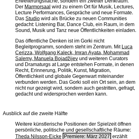
Erweiterungsfläche, sondern ein zweiter Denkraum.
Der
Marmorsaal
wird zu einem Ort für Musik, Lectures,
Lecture Performances, Gespräche und neue Formate.
Das
Studio
wird als Brücke zu neuen Communities
gedacht: Listening Bar, Dance Club, ein Raum, in dem
Sound, Musik und Tanz neue Öffentlichkeiten einladen.
Das öffentliche Denken ist im Gorki nicht
Begleitprogramm, sondern steht im Zentrum. Mit
Luca
Cerizza, Wolfgang Kaleck, Imran Ayata, Mohammad
Salemy, Manuela Bojadžijev
und weiteren Curators
und Dramaturgs at Large entstehen Formate, in denen
Recht, Erinnerung, Politik, Kunst, Migration,
Öffentlichkeit und globale Gegenwart miteinander
verbunden werden. Das Gorki soll ein Ort sein, an dem
nicht nur gezeigt wird, sondern auch gestritten, gefragt,
gedacht und widersprochen werden kann.
Ausblick auf die zweite Hälfte
Weitere künstlerische Positionen der Spielzeit öffnen
persönliche, politische und gesellschaftliche Räume:
Theda Nilsson-Eicke
Premiere: März 2027
erzählt