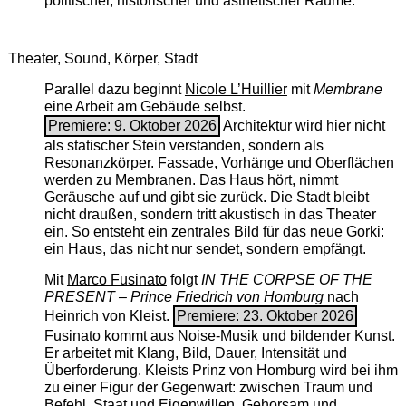
politischer, historischer und ästhetischer Räume.
Theater, Sound, Körper, Stadt
Parallel dazu beginnt
Nicole L’Huillier
mit ­
Membrane
eine Arbeit am Gebäude selbst.
Premiere: 9. Oktober 2026
Architektur wird hier nicht
als statischer Stein verstanden, sondern als
Resonanzkörper. Fassade, Vorhänge und Oberflächen
werden zu Membranen. Das Haus hört, nimmt
Geräusche auf und gibt sie zurück. Die Stadt bleibt
nicht draußen, sondern tritt akustisch in das Theater
ein. So entsteht ein zentrales Bild für das neue Gorki:
ein Haus, das nicht nur sendet, sondern empfängt.
Mit
Marco Fusinato
folgt
IN THE CORPSE OF THE
PRESENT – Prince Friedrich von Homburg
nach
Heinrich von Kleist.
Premiere: 23. Oktober 2026
Fusinato kommt aus Noise-Musik und bildender Kunst.
Er arbeitet mit Klang, Bild, Dauer, Intensität und
Überforderung. Kleists Prinz von Homburg wird bei ihm
zu einer Figur der Gegenwart: zwischen Traum und
Befehl, Staat und Eigenwillen, Gehorsam und