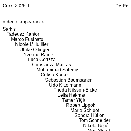
Gorki 2026 ff.
De
En
order of appearance
Sarkis
Tadeusz Kantor
Marco Fusinato
Nicole L’Huillier
Ulrike Ottinger
Yvonne Rainer
Luca Cerizza
Constanza Macras
Mohammad Salemy
Göksu Kunak
Sebastian Baumgarten
Udo Kittelmann
Theda Nilsson-Eicke
Leila Hekmat
Tamer Yiğit
Robert Lippok
Marie Schleef
Sandra Hüller
Tom Schneider
Nikola Bojić
Meg Stuart