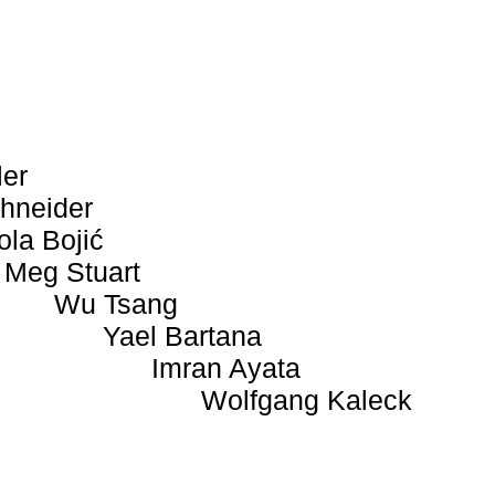
ler
hneider
ola Bojić
Meg Stuart
Wu Tsang
Yael Bartana
Imran Ayata
Wolfgang Kaleck