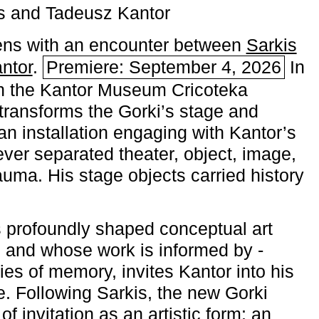
s and Tadeusz Kantor
ns with an encounter between
Sarkis
ntor
.
Premiere: September 4, 2026
In
h the ­Kantor Museum Cricoteka
transforms the Gorki’s stage and
an installation engaging with Kantor’s
ever separated theater, object, image,
uma. His stage objects carried history
 profoundly shaped conceptual art
 and whose work is informed by ­
ies of memory, invites Kantor into his
e. Following Sarkis, the new Gorki
of invitation as an artistic form: an