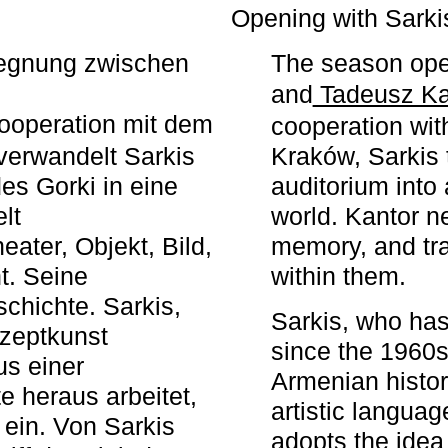
r
Opening with Sarki
egegnung zwischen
The season ope
and
Tadeusz Ka
ooperation mit dem
cooperation wit
erwandelt Sarkis
Kraków, Sarkis 
s Gorki in eine
auditorium into 
elt
world. Kantor n
ater, Objekt, Bild,
memory, and tra
t. Seine
within them.
chichte. Sarkis,
Sarkis, who has
nzeptkunst
since the 1960s
us einer
Armenian histor
e heraus arbeitet,
artistic languag
 ein. Von Sarkis
adopts the idea 