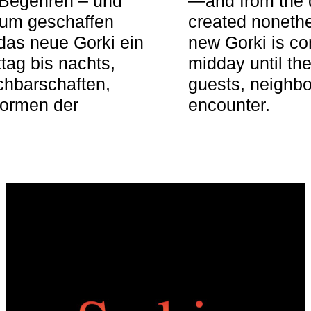
 Begehren – und
—and from the q
aum geschaffen
created nonethel
das neue Gorki ein
new Gorki is c
tag bis nachts,
midday until the
achbarschaften,
guests, neighbo
Formen der
encounter.