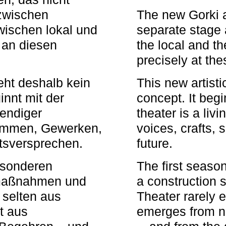
zwischen
The new Gorki 
wischen lokal und
separate stage 
u an diesen
the local and th
precisely at th
eht deshalb kein
This new artisti
nnt mit der
concept. It begi
bendiger
theater is a li
timmen, Gewerken,
voices, crafts,
tsversprechen.
future.
besonderen
The first seaso
rmaßnahmen und
a construction s
 selten aus
Theater rarely 
t aus
emerges from ne