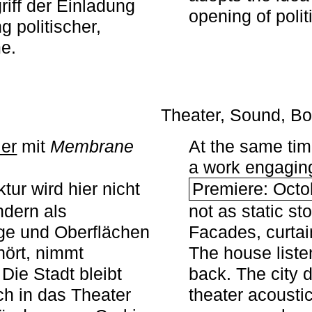
iff der Einladung
opening of polit
g politischer,
me.
Theater, Sound, Bo
ier
mit ­
Membrane
At the same ti
a work engaging 
tur wird hier nicht
Premiere: Octo
ndern als
not as static st
ge und Oberflächen
Facades, curta
ört, nimmt
The house liste
Die Stadt bleibt
back. The city 
sch in das Theater
theater acoustic