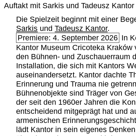
Auftakt mit Sarkis und Tadeusz Kanto
Die Spielzeit beginnt mit einer B
Sarkis
und
Tadeusz Kantor
.
Premiere: 4. September 2026
In K
Kantor Museum Cricoteka Kraków v
den Bühnen- und Zuschauerraum de
Installation, die sich mit Kantors W
auseinandersetzt. Kantor dachte The
Erinnerung und Trauma nie getrenn
Bühnenobjekte sind Träger von Ges
der seit den 1960er Jahren die Ko
entscheidend mitgeprägt hat und a
armenischen ­Erinnerungsgeschicht
lädt Kantor in sein eigenes Denken