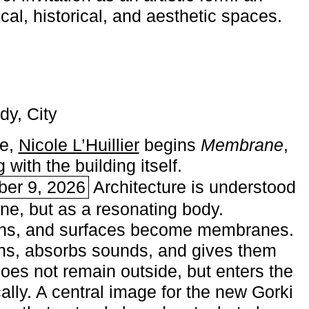
ical, historical, and aesthetic spaces.
dy, City
me,
Nicole L’Huillier
begins ­
Membrane
,
with the building itself.
ber 9, 2026
Architecture is understood
one, but as a resonating body.
ins, and surfaces become membranes.
ns, absorbs sounds, and gives them
does not remain outside, but enters the
ally. A central image for the new Gorki