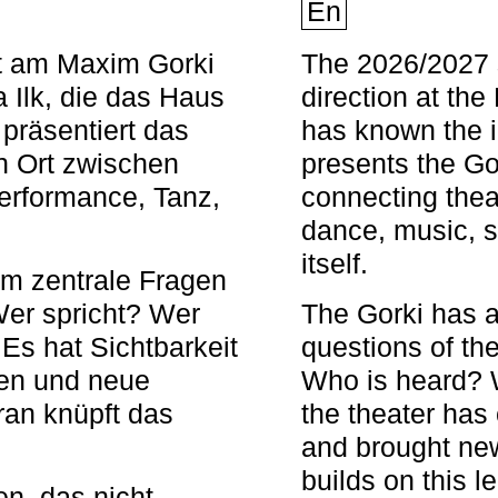
En
nt am Maxim Gorki
The 2026/2027 s
 Ilk, die das Haus
direction at th
 präsentiert das
has known the i
en Ort zwischen
presents the Go
Performance, Tanz,
connecting thea
dance, music, s
itself.
em zentrale Fragen
Wer spricht? Wer
The Gorki has a
s hat Sichtbarkeit
questions of th
en und neue
Who is heard? 
ran knüpft das
the theater has c
and brought new
builds on this l
n, das nicht