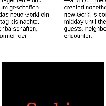
 Begehren – und
—and from the q
aum geschaffen
created nonethel
das neue Gorki ein
new Gorki is c
tag bis nachts,
midday until the
achbarschaften,
guests, neighbo
Formen der
encounter.