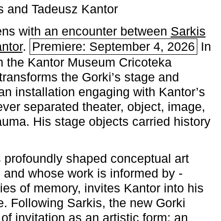
s and Tadeusz Kantor
ns with an encounter between
Sarkis
ntor
.
Premiere: September 4, 2026
In
h the ­Kantor Museum Cricoteka
transforms the Gorki’s stage and
an installation engaging with Kantor’s
ever separated theater, object, image,
uma. His stage objects carried history
 profoundly shaped conceptual art
 and whose work is informed by ­
ies of memory, invites Kantor into his
e. Following Sarkis, the new Gorki
of invitation as an artistic form: an