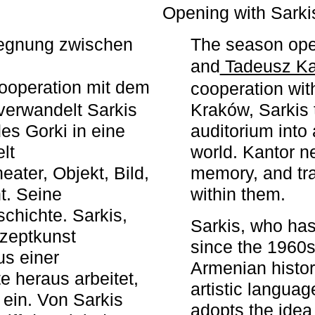
r
Opening with Sarki
egegnung zwischen
The season ope
and
Tadeusz Ka
ooperation mit dem
cooperation wit
erwandelt Sarkis
Kraków, Sarkis 
s Gorki in eine
auditorium into 
elt
world. Kantor n
ater, Objekt, Bild,
memory, and tra
t. Seine
within them.
chichte. Sarkis,
Sarkis, who has
nzeptkunst
since the 1960s
us einer
Armenian histor
e heraus arbeitet,
artistic languag
 ein. Von Sarkis
adopts the idea 