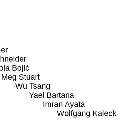
ler
hneider
ola Bojić
Meg Stuart
Wu Tsang
Yael Bartana
Imran Ayata
Wolfgang Kaleck