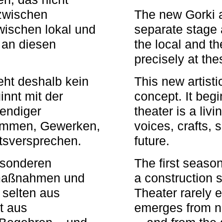
zwischen
The new Gorki 
wischen lokal und
separate stage 
u an diesen
the local and th
precisely at th
eht deshalb kein
This new artisti
nnt mit der
concept. It begi
bendiger
theater is a li
timmen, Gewerken,
voices, crafts,
tsversprechen.
future.
besonderen
The first seaso
rmaßnahmen und
a construction s
 selten aus
Theater rarely 
t aus
emerges from ne