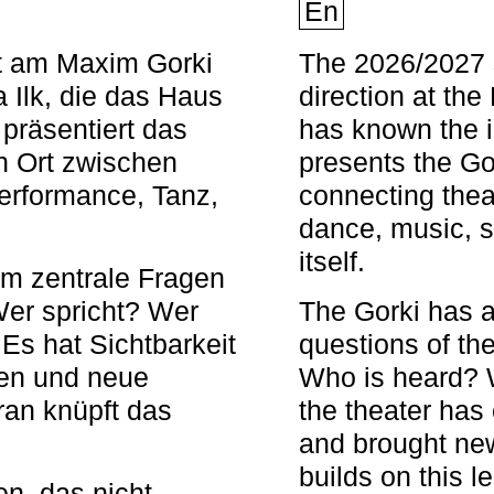
En
nt am Maxim Gorki
The 2026/2027 s
 Ilk, die das Haus
direction at th
 präsentiert das
has known the i
en Ort zwischen
presents the Go
Performance, Tanz,
connecting thea
dance, music, s
itself.
em zentrale Fragen
Wer spricht? Wer
The Gorki has a
s hat Sichtbarkeit
questions of th
en und neue
Who is heard? 
ran knüpft das
the theater has c
and brought new
builds on this l
n, das nicht