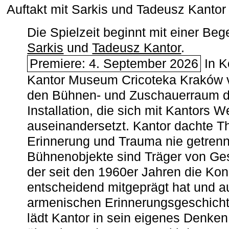
Auftakt mit Sarkis und Tadeusz Kanto
Die Spielzeit beginnt mit einer B
Sarkis
und
Tadeusz Kantor
.
Premiere: 4. September 2026
In K
Kantor Museum Cricoteka Kraków v
den Bühnen- und Zuschauerraum de
Installation, die sich mit Kantors W
auseinandersetzt. Kantor dachte The
Erinnerung und Trauma nie getrenn
Bühnenobjekte sind Träger von Ges
der seit den 1960er Jahren die Ko
entscheidend mitgeprägt hat und a
armenischen ­Erinnerungsgeschicht
lädt Kantor in sein eigenes Denken