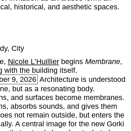
ical, historical, and aesthetic spaces.
dy, City
me,
Nicole L’Huillier
begins ­
Membrane
,
with the building itself.
ber 9, 2026
Architecture is understood
one, but as a resonating body.
ins, and surfaces become membranes.
ns, absorbs sounds, and gives them
does not remain outside, but enters the
ally. A central image for the new Gorki