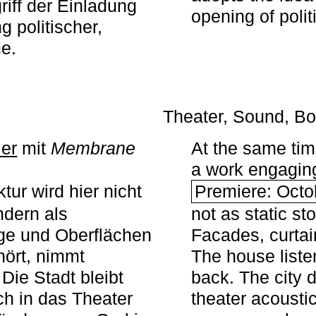
iff der Einladung
opening of polit
g politischer,
me.
Theater, Sound, Bo
ier
mit ­
Membrane
At the same ti
a work engaging 
tur wird hier nicht
Premiere: Octo
ndern als
not as static st
ge und Oberflächen
Facades, curta
ört, nimmt
The house liste
Die Stadt bleibt
back. The city 
sch in das Theater
theater acoustic