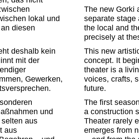
zwischen
The new Gorki 
wischen lokal und
separate stage 
u an diesen
the local and th
precisely at th
eht deshalb kein
This new artisti
nnt mit der
concept. It begi
bendiger
theater is a li
timmen, Gewerken,
voices, crafts,
tsversprechen.
future.
besonderen
The first seaso
rmaßnahmen und
a construction s
 selten aus
Theater rarely 
t aus
emerges from ne