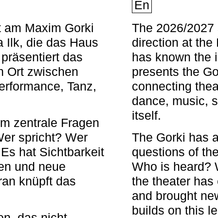
En
nt am Maxim Gorki
The 2026/2027 s
 Ilk, die das Haus
direction at th
 präsentiert das
has known the i
en Ort zwischen
presents the Go
Performance, Tanz,
connecting thea
dance, music, s
itself.
em zentrale Fragen
Wer spricht? Wer
The Gorki has a
s hat Sichtbarkeit
questions of th
en und neue
Who is heard? 
ran knüpft das
the theater has c
and brought new
builds on this l
n, das nicht