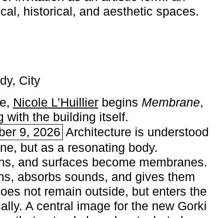
ical, historical, and aesthetic spaces.
dy, City
me,
Nicole L’Huillier
begins ­
Membrane
,
with the building itself.
ber 9, 2026
Architecture is understood
one, but as a resonating body.
ins, and surfaces become membranes.
ns, absorbs sounds, and gives them
does not remain outside, but enters the
ally. A central image for the new Gorki