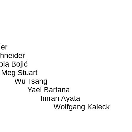
ler
hneider
ola Bojić
Meg Stuart
Wu Tsang
Yael Bartana
Imran Ayata
Wolfgang Kaleck