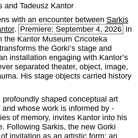
s and Tadeusz Kantor
ns with an encounter between
Sarkis
ntor
.
Premiere: September 4, 2026
In
h the ­Kantor Museum Cricoteka
transforms the Gorki’s stage and
an installation engaging with Kantor’s
ever separated theater, object, image,
uma. His stage objects carried history
 profoundly shaped conceptual art
 and whose work is informed by ­
ies of memory, invites Kantor into his
e. Following Sarkis, the new Gorki
of invitation as an artistic form: an