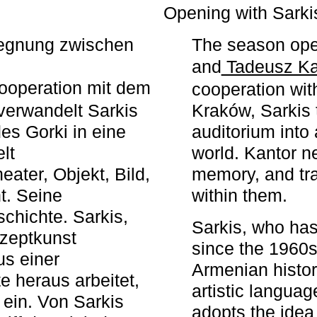
r
Opening with Sarki
egegnung zwischen
The season ope
and
Tadeusz Ka
ooperation mit dem
cooperation wit
erwandelt Sarkis
Kraków, Sarkis 
s Gorki in eine
auditorium into 
elt
world. Kantor n
ater, Objekt, Bild,
memory, and tra
t. Seine
within them.
chichte. Sarkis,
Sarkis, who has
nzeptkunst
since the 1960s
us einer
Armenian histor
e heraus arbeitet,
artistic languag
 ein. Von Sarkis
adopts the idea 