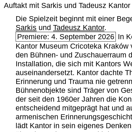
Auftakt mit Sarkis und Tadeusz Kanto
Die Spielzeit beginnt mit einer B
Sarkis
und
Tadeusz Kantor
.
Premiere: 4. September 2026
In K
Kantor Museum Cricoteka Kraków v
den Bühnen- und Zuschauerraum de
Installation, die sich mit Kantors W
auseinandersetzt. Kantor dachte The
Erinnerung und Trauma nie getrenn
Bühnenobjekte sind Träger von Ges
der seit den 1960er Jahren die Ko
entscheidend mitgeprägt hat und a
armenischen ­Erinnerungsgeschicht
lädt Kantor in sein eigenes Denken