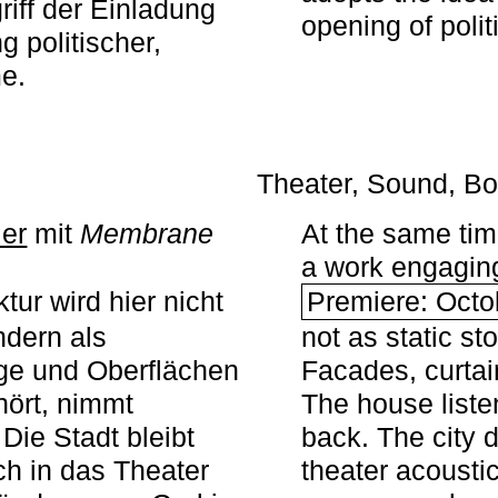
iff der Einladung
opening of polit
g politischer,
me.
Theater, Sound, Bo
ier
mit ­
Membrane
At the same ti
a work engaging 
tur wird hier nicht
Premiere: Octo
ndern als
not as static st
ge und Oberflächen
Facades, curta
ört, nimmt
The house liste
Die Stadt bleibt
back. The city 
sch in das Theater
theater acoustic