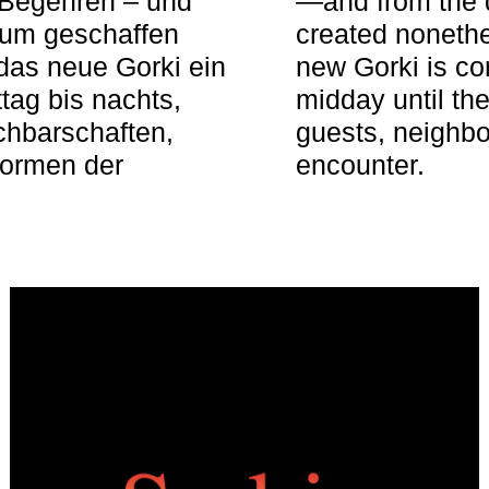
 Begehren – und
—and from the q
aum geschaffen
created nonethel
das neue Gorki ein
new Gorki is c
tag bis nachts,
midday until the
achbarschaften,
guests, neighbo
Formen der
encounter.