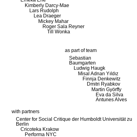
Kimberly Darcy-Mae
Lars Rudolph
Lea Draeger
Mickey Mahar
Roger Sala Reyner
Till Wonka
as part of team
Sebastian
Baumgarten
Ludwig Haugk
Misal Adnan Yıldız
Finnja Denkewitz
Dmitri Ryabkov
Martin Györffy
Eva da Silva
Antunes Alves
with partners
Center for Social Critique der Humboldt Universität zu
Berlin
Cricoteka Krakow
Performa NYC