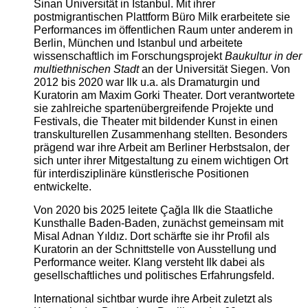
Sinan Universität in Istanbul. Mit ihrer
postmigrantischen Plattform Büro Milk erarbeitete sie
Performances im öffentlichen Raum unter anderem in
Berlin, München und Istanbul und arbeitete
wissenschaftlich im Forschungsprojekt
Baukultur in der
multiethnischen Stadt
an der Universität Siegen. Von
2012 bis 2020 war Ilk u.a. als Dramaturgin und
Kuratorin am Maxim Gorki Theater. Dort verantwortete
sie zahlreiche spartenübergreifende Projekte und
Festivals, die Theater mit bildender Kunst in einen
transkulturellen Zusammenhang stellten. Besonders
prägend war ihre Arbeit am Berliner Herbstsalon, der
sich unter ihrer Mitgestaltung zu einem wichtigen Ort
für interdisziplinäre künstlerische Positionen
entwickelte.
Von 2020 bis 2025 leitete Çağla Ilk die Staatliche
Kunsthalle Baden-Baden, zunächst gemeinsam mit
Misal Adnan Yıldız. Dort schärfte sie ihr Profil als
Kuratorin an der Schnittstelle von Ausstellung und
Performance weiter. Klang versteht Ilk dabei als
gesellschaftliches und politisches Erfahrungsfeld.
International sichtbar wurde ihre Arbeit zuletzt als