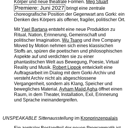
Körper und neue theatrale Formen.
Meg Stuart
Premiere: Juni 2027
bringt eine zentrale
choreografische Position der Gegenwart ans Gorki: ein
Denken des Körpers als offener, fragiler, politischer Ort.
Mit
Yael Bartana
entsteht eine neue Produktion zu
Ritual, Nation, Erinnerung, Gemeinschaft und
politischer Imagination.
Wu Tsang
und ihre Company
Moved by Motion nehmen sich eines klassischen
Stoffs an, spüren die poetischen und philosophischen
Aspekte auf und verdichten sie zu einer
phantastischen Welt aus Bewegung, Poesie, Virtual
Reality und Musik.
Robert Lippok
entwickelt eine
Auftragsarbeit im Dialog mit dem Gorki-Archiv und
versteht Archiv nicht als abgeschlossene
Vergangenheit, sondern als Klang, Speicher und
bewegliches Material.
Ayham Majid Agha
öffnet einen
Raum, in dem Theater, Installation, Exil, Erinnerung
und Sprache ineinandergreifen.
UNSPEAKABLE Sittenausstellung
im
Kronprinzenpalais
Ein zentraler Bestandteil der neuen Programmatik ist