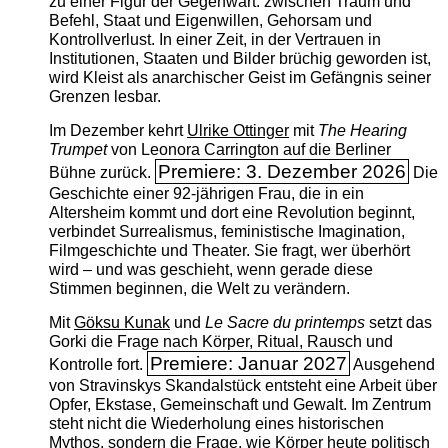
zu einer Figur der Gegenwart: zwischen Traum und
Befehl, Staat und Eigenwillen, Gehorsam und
Kontrollverlust. In einer Zeit, in der Vertrauen in
Institutionen, Staaten und Bilder brüchig geworden ist,
wird Kleist als anarchischer Geist im Gefängnis seiner
Grenzen lesbar.
Im Dezember kehrt
Ulrike Ottinger
mit
The ­Hearing
Trumpet
von Leonora Carrington auf die Berliner
Premiere: 3. Dezember 2026
Bühne zurück.
Die
Geschichte einer 92-jährigen Frau, die in ein
Altersheim kommt und dort eine Revolution beginnt,
verbindet Surrealismus, feministische Imagination,
Filmgeschichte und Theater. Sie fragt, wer überhört
wird – und was geschieht, wenn gerade diese
Stimmen beginnen, die Welt zu verändern.
Mit
Göksu Kunak
und
Le Sacre du printemps
setzt das
Gorki die Frage nach Körper, Ritual, Rausch und
Premiere: Januar 2027
Kontrolle fort.
Ausgehend
von Stravinskys Skandalstück entsteht eine Arbeit über
Opfer, Ekstase, Gemeinschaft und Gewalt. Im Zentrum
steht nicht die Wiederholung eines historischen
Mythos, sondern die Frage, wie Körper heute politisch