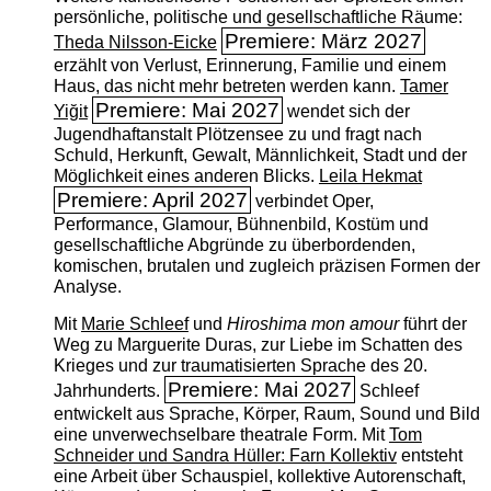
persönliche, politische und gesellschaftliche Räume:
Premiere: März 2027
Theda Nilsson-Eicke
erzählt von Verlust, Erinnerung, Familie und einem
Haus, das nicht mehr betreten werden kann.
Tamer
Premiere: Mai 2027
Yiğit
wendet sich der
Jugendhaftanstalt Plötzensee zu und fragt nach
Schuld, Herkunft, Gewalt, Männlichkeit, Stadt und der
Möglichkeit eines anderen Blicks.
Leila Hekmat
Premiere: April 2027
verbindet Oper,
Performance, Glamour, Bühnenbild, Kostüm und
gesellschaftliche Abgründe zu überbordenden,
komischen, brutalen und zugleich präzisen Formen der
Analyse.
Mit
Marie Schleef
und
Hiroshima mon amour
führt der
Weg zu Marguerite Duras, zur Liebe im Schatten des
Krieges und zur traumatisierten Sprache des 20.
Premiere: Mai 2027
Jahrhunderts.
Schleef
entwickelt aus Sprache, Körper, Raum, Sound und Bild
eine unverwechselbare theatrale Form. Mit
Tom
Schneider und Sandra Hüller: Farn Kollektiv
entsteht
eine Arbeit über Schauspiel, kollektive Autorenschaft,