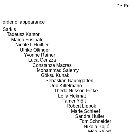
De
En
order of appearance
Sarkis
Tadeusz Kantor
Marco Fusinato
Nicole L’Huillier
Ulrike Ottinger
Yvonne Rainer
Luca Cerizza
Constanza Macras
Mohammad Salemy
Göksu Kunak
Sebastian Baumgarten
Udo Kittelmann
Theda Nilsson-Eicke
Leila Hekmat
Tamer Yiğit
Robert Lippok
Marie Schleef
Sandra Hüller
Tom Schneider
Nikola Bojić
Meg Stuart