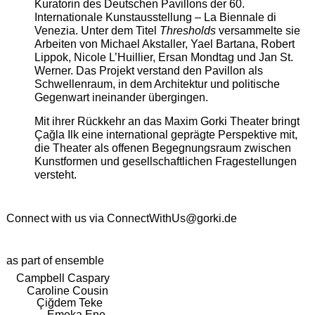
Kuratorin des Deutschen Pavillons der 60.
Internationale Kunstausstellung – La Biennale di
Venezia. Unter dem Titel
Thresholds
versammelte sie
Arbeiten von Michael Akstaller, Yael Bartana, Robert
Lippok, Nicole L’Huillier, Ersan Mondtag und Jan St.
Werner. Das Projekt verstand den Pavillon als
Schwellenraum, in dem Architektur und politische
Gegenwart ineinander übergingen.
Mit ihrer Rückkehr an das Maxim Gorki Theater bringt
Çağla Ilk eine international geprägte Perspektive mit,
die Theater als offenen Begegnungsraum zwischen
Kunstformen und gesellschaftlichen Fragestellungen
versteht.
Connect with us via
ConnectWithUs@gorki.de
as part of ensemble
Campbell Caspary
Caroline Cousin
Çiğdem Teke
Emeka Ene