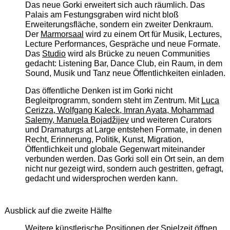
Das neue Gorki erweitert sich auch räumlich. Das
Palais am Festungsgraben wird nicht bloß
Erweiterungsfläche, sondern ein zweiter Denkraum.
Der
Marmorsaal
wird zu einem Ort für Musik, Lectures,
Lecture Performances, Gespräche und neue Formate.
Das
Studio
wird als Brücke zu neuen Communities
gedacht: Listening Bar, Dance Club, ein Raum, in dem
Sound, Musik und Tanz neue Öffentlichkeiten einladen.
Das öffentliche Denken ist im Gorki nicht
Begleitprogramm, sondern steht im Zentrum. Mit
Luca
Cerizza, Wolfgang Kaleck, Imran Ayata, Mohammad
Salemy, Manuela Bojadžijev
und weiteren Curators
und Dramaturgs at Large entstehen Formate, in denen
Recht, Erinnerung, Politik, Kunst, Migration,
Öffentlichkeit und globale Gegenwart miteinander
verbunden werden. Das Gorki soll ein Ort sein, an dem
nicht nur gezeigt wird, sondern auch gestritten, gefragt,
gedacht und widersprochen werden kann.
Ausblick auf die zweite Hälfte
Weitere künstlerische Positionen der Spielzeit öffnen