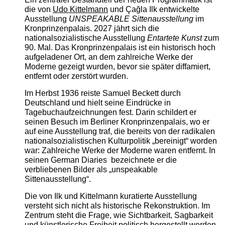
die von
Udo Kittelmann
und Çağla Ilk entwickelte
Ausstellung
UNSPEAKABLE Sittenausstellung
im
Kronprinzenpalais. 2027 jährt sich die
nationalsozialistische Ausstellung
Entartete Kunst
zum
90. Mal. Das Kronprinzenpalais ist ein historisch hoch
aufgeladener Ort, an dem zahlreiche Werke der
Moderne gezeigt wurden, bevor sie später diffamiert,
entfernt oder zerstört wurden.
Im Herbst 1936 reiste Samuel Beckett durch
Deutschland und hielt seine Eindrücke in
Tagebuchaufzeichnungen fest. Darin schildert er
seinen Besuch im Berliner Kronprinzenpalais, wo er
auf eine Ausstellung traf, die bereits von der radikalen
nationalsozialistischen Kulturpolitik „bereinigt“ worden
war: Zahlreiche Werke der Moderne waren entfernt. In
seinen German Diaries bezeichnete er die
verbliebenen Bilder als „unspeakable
Sittenausstellung“.
Die von Ilk und Kittelmann kuratierte Ausstellung
versteht sich nicht als historische Rekonstruktion. Im
Zentrum steht die Frage, wie Sichtbarkeit, Sagbarkeit
und künstlerische Freiheit politisch hergestellt werden