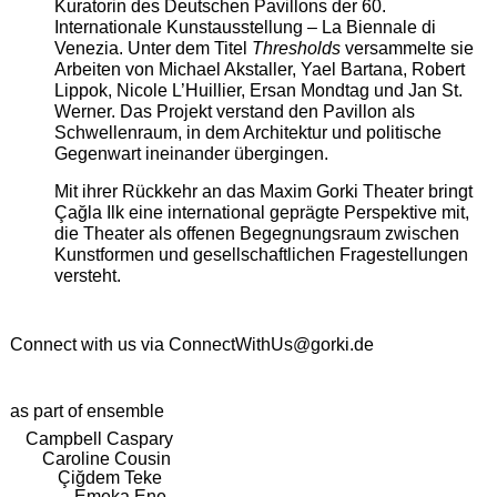
Kuratorin des Deutschen Pavillons der 60.
Internationale Kunstausstellung – La Biennale di
Venezia. Unter dem Titel
Thresholds
versammelte sie
Arbeiten von Michael Akstaller, Yael Bartana, Robert
Lippok, Nicole L’Huillier, Ersan Mondtag und Jan St.
Werner. Das Projekt verstand den Pavillon als
Schwellenraum, in dem Architektur und politische
Gegenwart ineinander übergingen.
Mit ihrer Rückkehr an das Maxim Gorki Theater bringt
Çağla Ilk eine international geprägte Perspektive mit,
die Theater als offenen Begegnungsraum zwischen
Kunstformen und gesellschaftlichen Fragestellungen
versteht.
Connect with us via
ConnectWithUs@gorki.de
as part of ensemble
Campbell Caspary
Caroline Cousin
Çiğdem Teke
Emeka Ene