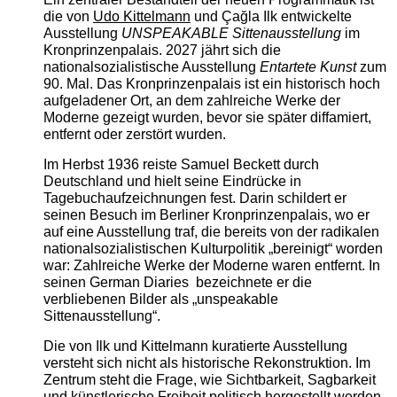
die von
Udo Kittelmann
und Çağla Ilk entwickelte
Ausstellung
UNSPEAKABLE Sittenausstellung
im
Kronprinzenpalais. 2027 jährt sich die
nationalsozialistische Ausstellung
Entartete Kunst
zum
90. Mal. Das Kronprinzenpalais ist ein historisch hoch
aufgeladener Ort, an dem zahlreiche Werke der
Moderne gezeigt wurden, bevor sie später diffamiert,
entfernt oder zerstört wurden.
Im Herbst 1936 reiste Samuel Beckett durch
Deutschland und hielt seine Eindrücke in
Tagebuchaufzeichnungen fest. Darin schildert er
seinen Besuch im Berliner Kronprinzenpalais, wo er
auf eine Ausstellung traf, die bereits von der radikalen
nationalsozialistischen Kulturpolitik „bereinigt“ worden
war: Zahlreiche Werke der Moderne waren entfernt. In
seinen German Diaries bezeichnete er die
verbliebenen Bilder als „unspeakable
Sittenausstellung“.
Die von Ilk und Kittelmann kuratierte Ausstellung
versteht sich nicht als historische Rekonstruktion. Im
Zentrum steht die Frage, wie Sichtbarkeit, Sagbarkeit
und künstlerische Freiheit politisch hergestellt werden