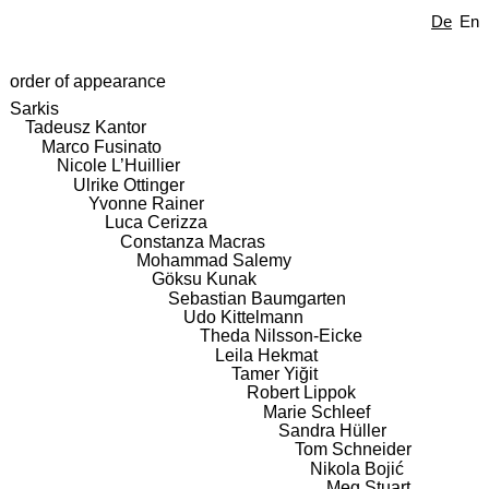
De
En
order of appearance
Sarkis
Tadeusz Kantor
Marco Fusinato
Nicole L’Huillier
Ulrike Ottinger
Yvonne Rainer
Luca Cerizza
Constanza Macras
Mohammad Salemy
Göksu Kunak
Sebastian Baumgarten
Udo Kittelmann
Theda Nilsson-Eicke
Leila Hekmat
Tamer Yiğit
Robert Lippok
Marie Schleef
Sandra Hüller
Tom Schneider
Nikola Bojić
Meg Stuart