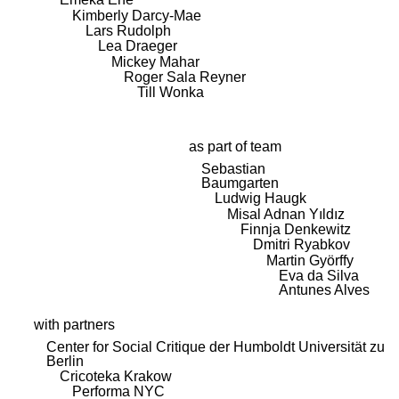
Kimberly Darcy-Mae
Lars Rudolph
Lea Draeger
Mickey Mahar
Roger Sala Reyner
Till Wonka
as part of team
Sebastian
Baumgarten
Ludwig Haugk
Misal Adnan Yıldız
Finnja Denkewitz
Dmitri Ryabkov
Martin Györffy
Eva da Silva
Antunes Alves
with partners
Center for Social Critique der Humboldt Universität zu
Berlin
Cricoteka Krakow
Performa NYC