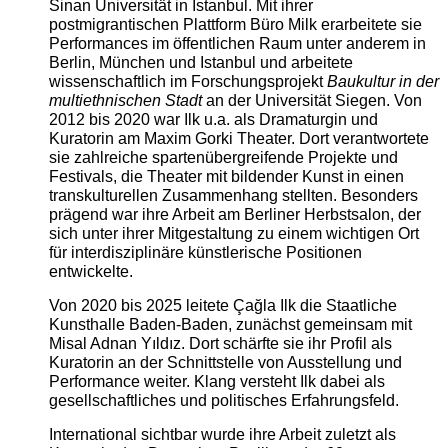
Sinan Universität in Istanbul. Mit ihrer
postmigrantischen Plattform Büro Milk erarbeitete sie
Performances im öffentlichen Raum unter anderem in
Berlin, München und Istanbul und arbeitete
wissenschaftlich im Forschungsprojekt
Baukultur in der
multiethnischen Stadt
an der Universität Siegen. Von
2012 bis 2020 war Ilk u.a. als Dramaturgin und
Kuratorin am Maxim Gorki Theater. Dort verantwortete
sie zahlreiche spartenübergreifende Projekte und
Festivals, die Theater mit bildender Kunst in einen
transkulturellen Zusammenhang stellten. Besonders
prägend war ihre Arbeit am Berliner Herbstsalon, der
sich unter ihrer Mitgestaltung zu einem wichtigen Ort
für interdisziplinäre künstlerische Positionen
entwickelte.
Von 2020 bis 2025 leitete Çağla Ilk die Staatliche
Kunsthalle Baden-Baden, zunächst gemeinsam mit
Misal Adnan Yıldız. Dort schärfte sie ihr Profil als
Kuratorin an der Schnittstelle von Ausstellung und
Performance weiter. Klang versteht Ilk dabei als
gesellschaftliches und politisches Erfahrungsfeld.
International sichtbar wurde ihre Arbeit zuletzt als