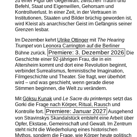
zu einer Figur der Gegenwart: zwischen Traum und
Befehl, Staat und Eigenwillen, Gehorsam und
Kontrollverlust. In einer Zeit, in der Vertrauen in
Institutionen, Staaten und Bilder brüchig geworden ist,
wird Kleist als anarchischer Geist im Gefängnis seiner
Grenzen lesbar.
Im Dezember kehrt
Ulrike Ottinger
mit
The ­Hearing
Trumpet
von Leonora Carrington auf die Berliner
Premiere: 3. Dezember 2026
Bühne zurück.
Die
Geschichte einer 92-jährigen Frau, die in ein
Altersheim kommt und dort eine Revolution beginnt,
verbindet Surrealismus, feministische Imagination,
Filmgeschichte und Theater. Sie fragt, wer überhört
wird – und was geschieht, wenn gerade diese
Stimmen beginnen, die Welt zu verändern.
Mit
Göksu Kunak
und
Le Sacre du printemps
setzt das
Gorki die Frage nach Körper, Ritual, Rausch und
Premiere: Januar 2027
Kontrolle fort.
Ausgehend
von Stravinskys Skandalstück entsteht eine Arbeit über
Opfer, Ekstase, Gemeinschaft und Gewalt. Im Zentrum
steht nicht die Wiederholung eines historischen
Mythos, sondern die Frage, wie Körper heute politisch