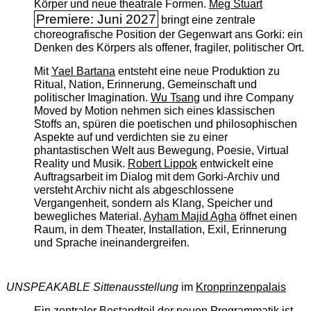
Körper und neue theatrale Formen.
Meg Stuart
Premiere: Juni 2027
bringt eine zentrale
choreografische Position der Gegenwart ans Gorki: ein
Denken des Körpers als offener, fragiler, politischer Ort.
Mit
Yael Bartana
entsteht eine neue Produktion zu
Ritual, Nation, Erinnerung, Gemeinschaft und
politischer Imagination.
Wu Tsang
und ihre Company
Moved by Motion nehmen sich eines klassischen
Stoffs an, spüren die poetischen und philosophischen
Aspekte auf und verdichten sie zu einer
phantastischen Welt aus Bewegung, Poesie, Virtual
Reality und Musik.
Robert Lippok
entwickelt eine
Auftragsarbeit im Dialog mit dem Gorki-Archiv und
versteht Archiv nicht als abgeschlossene
Vergangenheit, sondern als Klang, Speicher und
bewegliches Material.
Ayham Majid Agha
öffnet einen
Raum, in dem Theater, Installation, Exil, Erinnerung
und Sprache ineinandergreifen.
UNSPEAKABLE Sittenausstellung
im
Kronprinzenpalais
Ein zentraler Bestandteil der neuen Programmatik ist