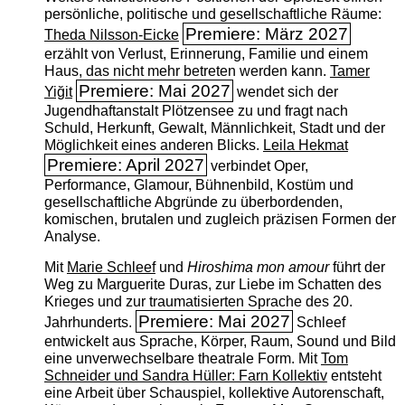
persönliche, politische und gesellschaftliche Räume:
Premiere: März 2027
Theda Nilsson-Eicke
erzählt von Verlust, Erinnerung, Familie und einem
Haus, das nicht mehr betreten werden kann.
Tamer
Premiere: Mai 2027
Yiğit
wendet sich der
Jugendhaftanstalt Plötzensee zu und fragt nach
Schuld, Herkunft, Gewalt, Männlichkeit, Stadt und der
Möglichkeit eines anderen Blicks.
Leila Hekmat
Premiere: April 2027
verbindet Oper,
Performance, Glamour, Bühnenbild, Kostüm und
gesellschaftliche Abgründe zu überbordenden,
komischen, brutalen und zugleich präzisen Formen der
Analyse.
Mit
Marie Schleef
und
Hiroshima mon amour
führt der
Weg zu Marguerite Duras, zur Liebe im Schatten des
Krieges und zur traumatisierten Sprache des 20.
Premiere: Mai 2027
Jahrhunderts.
Schleef
entwickelt aus Sprache, Körper, Raum, Sound und Bild
eine unverwechselbare theatrale Form. Mit
Tom
Schneider und Sandra Hüller: Farn Kollektiv
entsteht
eine Arbeit über Schauspiel, kollektive Autorenschaft,