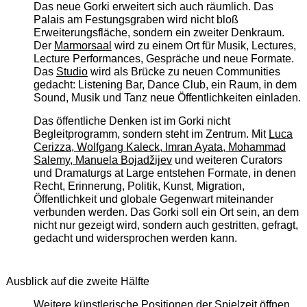
Das neue Gorki erweitert sich auch räumlich. Das
Palais am Festungsgraben wird nicht bloß
Erweiterungsfläche, sondern ein zweiter Denkraum.
Der
Marmorsaal
wird zu einem Ort für Musik, Lectures,
Lecture Performances, Gespräche und neue Formate.
Das
Studio
wird als Brücke zu neuen Communities
gedacht: Listening Bar, Dance Club, ein Raum, in dem
Sound, Musik und Tanz neue Öffentlichkeiten einladen.
Das öffentliche Denken ist im Gorki nicht
Begleitprogramm, sondern steht im Zentrum. Mit
Luca
Cerizza, Wolfgang Kaleck, Imran Ayata, Mohammad
Salemy, Manuela Bojadžijev
und weiteren Curators
und Dramaturgs at Large entstehen Formate, in denen
Recht, Erinnerung, Politik, Kunst, Migration,
Öffentlichkeit und globale Gegenwart miteinander
verbunden werden. Das Gorki soll ein Ort sein, an dem
nicht nur gezeigt wird, sondern auch gestritten, gefragt,
gedacht und widersprochen werden kann.
Ausblick auf die zweite Hälfte
Weitere künstlerische Positionen der Spielzeit öffnen