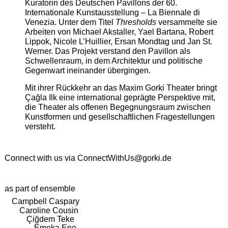
Kuratorin des Deutschen Pavillons der 60.
Internationale Kunstausstellung – La Biennale di
Venezia. Unter dem Titel
Thresholds
versammelte sie
Arbeiten von Michael Akstaller, Yael Bartana, Robert
Lippok, Nicole L’Huillier, Ersan Mondtag und Jan St.
Werner. Das Projekt verstand den Pavillon als
Schwellenraum, in dem Architektur und politische
Gegenwart ineinander übergingen.
Mit ihrer Rückkehr an das Maxim Gorki Theater bringt
Çağla Ilk eine international geprägte Perspektive mit,
die Theater als offenen Begegnungsraum zwischen
Kunstformen und gesellschaftlichen Fragestellungen
versteht.
Connect with us via
ConnectWithUs@gorki.de
as part of ensemble
Campbell Caspary
Caroline Cousin
Çiğdem Teke
Emeka Ene