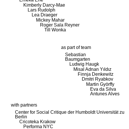
Kimberly Darcy-Mae
Lars Rudolph
Lea Draeger
Mickey Mahar
Roger Sala Reyner
Till Wonka
as part of team
Sebastian
Baumgarten
Ludwig Haugk
Misal Adnan Yıldız
Finnja Denkewitz
Dmitri Ryabkov
Martin Györffy
Eva da Silva
Antunes Alves
with partners
Center for Social Critique der Humboldt Universität zu
Berlin
Cricoteka Krakow
Performa NYC