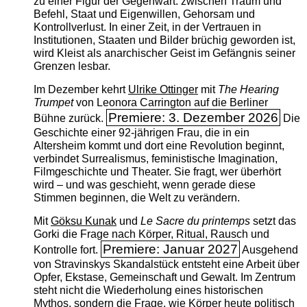
zu einer Figur der Gegenwart: zwischen Traum und
Befehl, Staat und Eigenwillen, Gehorsam und
Kontrollverlust. In einer Zeit, in der Vertrauen in
Institutionen, Staaten und Bilder brüchig geworden ist,
wird Kleist als anarchischer Geist im Gefängnis seiner
Grenzen lesbar.
Im Dezember kehrt
Ulrike Ottinger
mit
The ­Hearing
Trumpet
von Leonora Carrington auf die Berliner
Premiere: 3. Dezember 2026
Bühne zurück.
Die
Geschichte einer 92-jährigen Frau, die in ein
Altersheim kommt und dort eine Revolution beginnt,
verbindet Surrealismus, feministische Imagination,
Filmgeschichte und Theater. Sie fragt, wer überhört
wird – und was geschieht, wenn gerade diese
Stimmen beginnen, die Welt zu verändern.
Mit
Göksu Kunak
und
Le Sacre du printemps
setzt das
Gorki die Frage nach Körper, Ritual, Rausch und
Premiere: Januar 2027
Kontrolle fort.
Ausgehend
von Stravinskys Skandalstück entsteht eine Arbeit über
Opfer, Ekstase, Gemeinschaft und Gewalt. Im Zentrum
steht nicht die Wiederholung eines historischen
Mythos, sondern die Frage, wie Körper heute politisch