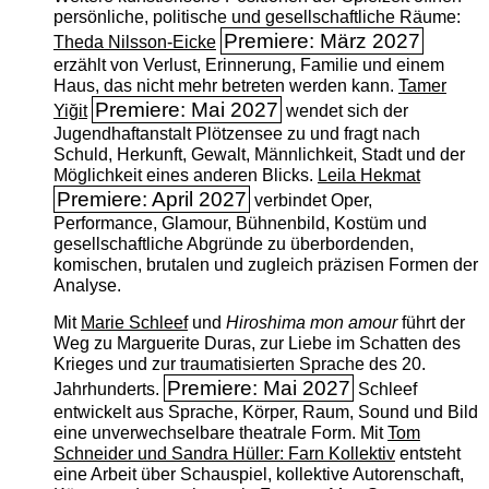
persönliche, politische und gesellschaftliche Räume:
Premiere: März 2027
Theda Nilsson-Eicke
erzählt von Verlust, Erinnerung, Familie und einem
Haus, das nicht mehr betreten werden kann.
Tamer
Premiere: Mai 2027
Yiğit
wendet sich der
Jugendhaftanstalt Plötzensee zu und fragt nach
Schuld, Herkunft, Gewalt, Männlichkeit, Stadt und der
Möglichkeit eines anderen Blicks.
Leila Hekmat
Premiere: April 2027
verbindet Oper,
Performance, Glamour, Bühnenbild, Kostüm und
gesellschaftliche Abgründe zu überbordenden,
komischen, brutalen und zugleich präzisen Formen der
Analyse.
Mit
Marie Schleef
und
Hiroshima mon amour
führt der
Weg zu Marguerite Duras, zur Liebe im Schatten des
Krieges und zur traumatisierten Sprache des 20.
Premiere: Mai 2027
Jahrhunderts.
Schleef
entwickelt aus Sprache, Körper, Raum, Sound und Bild
eine unverwechselbare theatrale Form. Mit
Tom
Schneider und Sandra Hüller: Farn Kollektiv
entsteht
eine Arbeit über Schauspiel, kollektive Autorenschaft,