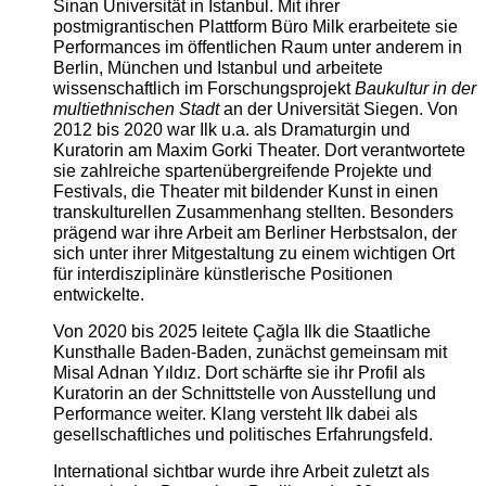
Sinan Universität in Istanbul. Mit ihrer
postmigrantischen Plattform Büro Milk erarbeitete sie
Performances im öffentlichen Raum unter anderem in
Berlin, München und Istanbul und arbeitete
wissenschaftlich im Forschungsprojekt
Baukultur in der
multiethnischen Stadt
an der Universität Siegen. Von
2012 bis 2020 war Ilk u.a. als Dramaturgin und
Kuratorin am Maxim Gorki Theater. Dort verantwortete
sie zahlreiche spartenübergreifende Projekte und
Festivals, die Theater mit bildender Kunst in einen
transkulturellen Zusammenhang stellten. Besonders
prägend war ihre Arbeit am Berliner Herbstsalon, der
sich unter ihrer Mitgestaltung zu einem wichtigen Ort
für interdisziplinäre künstlerische Positionen
entwickelte.
Von 2020 bis 2025 leitete Çağla Ilk die Staatliche
Kunsthalle Baden-Baden, zunächst gemeinsam mit
Misal Adnan Yıldız. Dort schärfte sie ihr Profil als
Kuratorin an der Schnittstelle von Ausstellung und
Performance weiter. Klang versteht Ilk dabei als
gesellschaftliches und politisches Erfahrungsfeld.
International sichtbar wurde ihre Arbeit zuletzt als