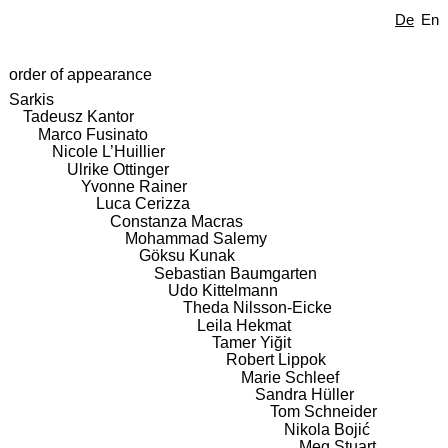
De
En
order of appearance
Sarkis
Tadeusz Kantor
Marco Fusinato
Nicole L’Huillier
Ulrike Ottinger
Yvonne Rainer
Luca Cerizza
Constanza Macras
Mohammad Salemy
Göksu Kunak
Sebastian Baumgarten
Udo Kittelmann
Theda Nilsson-Eicke
Leila Hekmat
Tamer Yiğit
Robert Lippok
Marie Schleef
Sandra Hüller
Tom Schneider
Nikola Bojić
Meg Stuart