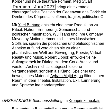
Körper und neue theatrale Formen.
Meg Stuart
Premiere: Juni 2027
bringt eine zentrale
choreografische Position der Gegenwart ans Gorki: ein
Denken des Körpers als offener, fragiler, politischer Ort.
Mit
Yael Bartana
entsteht eine neue Produktion zu
Ritual, Nation, Erinnerung, Gemeinschaft und
politischer Imagination.
Wu Tsang
und ihre Company
Moved by Motion nehmen sich eines klassischen
Stoffs an, spüren die poetischen und philosophischen
Aspekte auf und verdichten sie zu einer
phantastischen Welt aus Bewegung, Poesie, Virtual
Reality und Musik.
Robert Lippok
entwickelt eine
Auftragsarbeit im Dialog mit dem Gorki-Archiv und
versteht Archiv nicht als abgeschlossene
Vergangenheit, sondern als Klang, Speicher und
bewegliches Material.
Ayham Majid Agha
öffnet einen
Raum, in dem Theater, Installation, Exil, Erinnerung
und Sprache ineinandergreifen.
UNSPEAKABLE Sittenausstellung
im
Kronprinzenpalais
Ein zentraler Bestandteil der neuen Programmatik ist