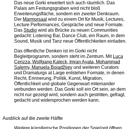
Das neue Gorki erweitert sich auch räumlich. Das
Palais am Festungsgraben wird nicht bloß
Erweiterungsfläche, sondern ein zweiter Denkraum.
Der
Marmorsaal
wird zu einem Ort für Musik, Lectures,
Lecture Performances, Gespräche und neue Formate.
Das
Studio
wird als Brücke zu neuen Communities
gedacht: Listening Bar, Dance Club, ein Raum, in dem
Sound, Musik und Tanz neue Öffentlichkeiten einladen.
Das öffentliche Denken ist im Gorki nicht
Begleitprogramm, sondern steht im Zentrum. Mit
Luca
Cerizza, Wolfgang Kaleck, Imran Ayata, Mohammad
Salemy, Manuela Bojadžijev
und weiteren Curators
und Dramaturgs at Large entstehen Formate, in denen
Recht, Erinnerung, Politik, Kunst, Migration,
Öffentlichkeit und globale Gegenwart miteinander
verbunden werden. Das Gorki soll ein Ort sein, an dem
nicht nur gezeigt wird, sondern auch gestritten, gefragt,
gedacht und widersprochen werden kann.
Ausblick auf die zweite Hälfte
Weitere künstlerische Positionen der Spielzeit öffnen