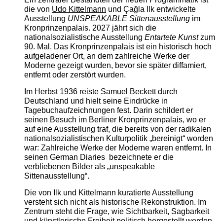
die von
Udo Kittelmann
und Çağla Ilk entwickelte
Ausstellung
UNSPEAKABLE Sittenausstellung
im
Kronprinzenpalais. 2027 jährt sich die
nationalsozialistische Ausstellung
Entartete Kunst
zum
90. Mal. Das Kronprinzenpalais ist ein historisch hoch
aufgeladener Ort, an dem zahlreiche Werke der
Moderne gezeigt wurden, bevor sie später diffamiert,
entfernt oder zerstört wurden.
Im Herbst 1936 reiste Samuel Beckett durch
Deutschland und hielt seine Eindrücke in
Tagebuchaufzeichnungen fest. Darin schildert er
seinen Besuch im Berliner Kronprinzenpalais, wo er
auf eine Ausstellung traf, die bereits von der radikalen
nationalsozialistischen Kulturpolitik „bereinigt“ worden
war: Zahlreiche Werke der Moderne waren entfernt. In
seinen German Diaries bezeichnete er die
verbliebenen Bilder als „unspeakable
Sittenausstellung“.
Die von Ilk und Kittelmann kuratierte Ausstellung
versteht sich nicht als historische Rekonstruktion. Im
Zentrum steht die Frage, wie Sichtbarkeit, Sagbarkeit
und künstlerische Freiheit politisch hergestellt werden