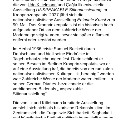
die von
Udo Kittelmann
und Çağla Ilk entwickelte
Ausstellung
UNSPEAKABLE Sittenausstellung
im
Kronprinzenpalais. 2027 jährt sich die
nationalsozialistische Ausstellung
Entartete Kunst
zum
90. Mal. Das Kronprinzenpalais ist ein historisch hoch
aufgeladener Ort, an dem zahlreiche Werke der
Moderne gezeigt wurden, bevor sie später diffamiert,
entfernt oder zerstört wurden.
Im Herbst 1936 reiste Samuel Beckett durch
Deutschland und hielt seine Eindrücke in
Tagebuchaufzeichnungen fest. Darin schildert er
seinen Besuch im Berliner Kronprinzenpalais, wo er
auf eine Ausstellung traf, die bereits von der radikalen
nationalsozialistischen Kulturpolitik „bereinigt“ worden
war: Zahlreiche Werke der Moderne waren entfernt. In
seinen German Diaries bezeichnete er die
verbliebenen Bilder als „unspeakable
Sittenausstellung“.
Die von Ilk und Kittelmann kuratierte Ausstellung
versteht sich nicht als historische Rekonstruktion. Im
Zentrum steht die Frage, wie Sichtbarkeit, Sagbarkeit
und künstlerische Freiheit politisch hergestellt werden