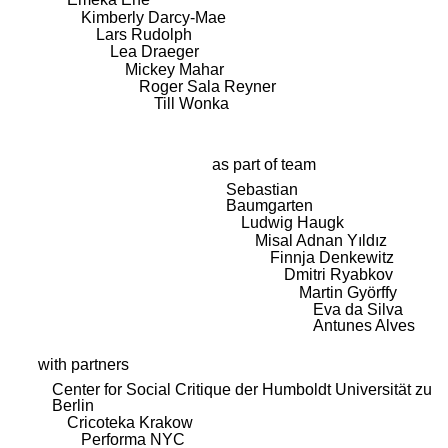
Kimberly Darcy-Mae
Lars Rudolph
Lea Draeger
Mickey Mahar
Roger Sala Reyner
Till Wonka
as part of team
Sebastian
Baumgarten
Ludwig Haugk
Misal Adnan Yıldız
Finnja Denkewitz
Dmitri Ryabkov
Martin Györffy
Eva da Silva
Antunes Alves
with partners
Center for Social Critique der Humboldt Universität zu
Berlin
Cricoteka Krakow
Performa NYC