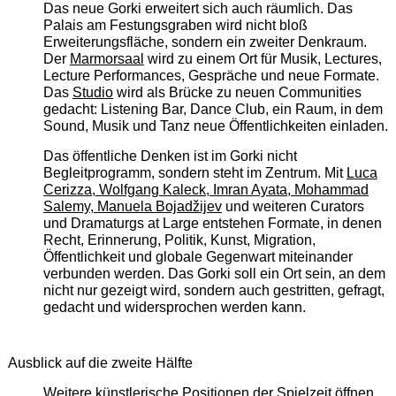
Das neue Gorki erweitert sich auch räumlich. Das
Palais am Festungsgraben wird nicht bloß
Erweiterungsfläche, sondern ein zweiter Denkraum.
Der
Marmorsaal
wird zu einem Ort für Musik, Lectures,
Lecture Performances, Gespräche und neue Formate.
Das
Studio
wird als Brücke zu neuen Communities
gedacht: Listening Bar, Dance Club, ein Raum, in dem
Sound, Musik und Tanz neue Öffentlichkeiten einladen.
Das öffentliche Denken ist im Gorki nicht
Begleitprogramm, sondern steht im Zentrum. Mit
Luca
Cerizza, Wolfgang Kaleck, Imran Ayata, Mohammad
Salemy, Manuela Bojadžijev
und weiteren Curators
und Dramaturgs at Large entstehen Formate, in denen
Recht, Erinnerung, Politik, Kunst, Migration,
Öffentlichkeit und globale Gegenwart miteinander
verbunden werden. Das Gorki soll ein Ort sein, an dem
nicht nur gezeigt wird, sondern auch gestritten, gefragt,
gedacht und widersprochen werden kann.
Ausblick auf die zweite Hälfte
Weitere künstlerische Positionen der Spielzeit öffnen