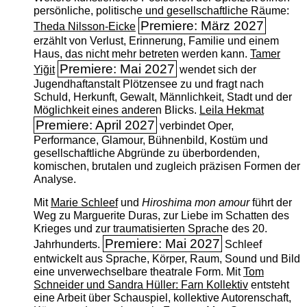
persönliche, politische und gesellschaftliche Räume:
Premiere: März 2027
Theda Nilsson-Eicke
erzählt von Verlust, Erinnerung, Familie und einem
Haus, das nicht mehr betreten werden kann.
Tamer
Premiere: Mai 2027
Yiğit
wendet sich der
Jugendhaftanstalt Plötzensee zu und fragt nach
Schuld, Herkunft, Gewalt, Männlichkeit, Stadt und der
Möglichkeit eines anderen Blicks.
Leila Hekmat
Premiere: April 2027
verbindet Oper,
Performance, Glamour, Bühnenbild, Kostüm und
gesellschaftliche Abgründe zu überbordenden,
komischen, brutalen und zugleich präzisen Formen der
Analyse.
Mit
Marie Schleef
und
Hiroshima mon amour
führt der
Weg zu Marguerite Duras, zur Liebe im Schatten des
Krieges und zur traumatisierten Sprache des 20.
Premiere: Mai 2027
Jahrhunderts.
Schleef
entwickelt aus Sprache, Körper, Raum, Sound und Bild
eine unverwechselbare theatrale Form. Mit
Tom
Schneider und Sandra Hüller: Farn Kollektiv
entsteht
eine Arbeit über Schauspiel, kollektive Autorenschaft,