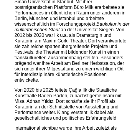
Sinan Universität in Istanbul. Mit ihrer
postmigrantischen Plattform Büro Milk erarbeitete sie
Performances im öffentlichen Raum unter anderem in
Berlin, München und Istanbul und arbeitete
wissenschaftlich im Forschungsprojekt
Baukultur in der
multiethnischen Stadt
an der Universität Siegen. Von
2012 bis 2020 war Ilk u.a. als Dramaturgin und
Kuratorin am Maxim Gorki Theater. Dort verantwortete
sie zahlreiche spartenübergreifende Projekte und
Festivals, die Theater mit bildender Kunst in einen
transkulturellen Zusammenhang stellten. Besonders
prägend war ihre Arbeit am Berliner Herbstsalon, der
sich unter ihrer Mitgestaltung zu einem wichtigen Ort
für interdisziplinäre künstlerische Positionen
entwickelte.
Von 2020 bis 2025 leitete Çağla Ilk die Staatliche
Kunsthalle Baden-Baden, zunächst gemeinsam mit
Misal Adnan Yıldız. Dort schärfte sie ihr Profil als
Kuratorin an der Schnittstelle von Ausstellung und
Performance weiter. Klang versteht Ilk dabei als
gesellschaftliches und politisches Erfahrungsfeld.
International sichtbar wurde ihre Arbeit zuletzt als