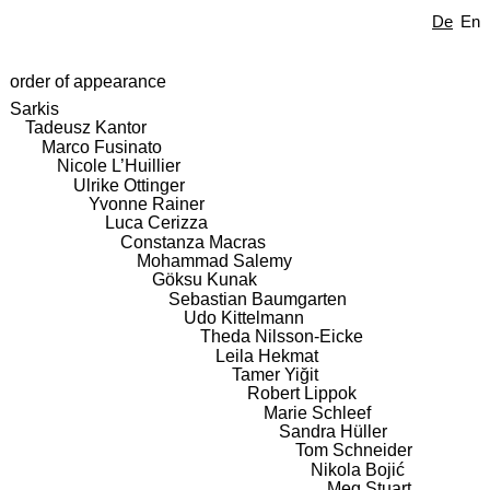
De
En
order of appearance
Sarkis
Tadeusz Kantor
Marco Fusinato
Nicole L’Huillier
Ulrike Ottinger
Yvonne Rainer
Luca Cerizza
Constanza Macras
Mohammad Salemy
Göksu Kunak
Sebastian Baumgarten
Udo Kittelmann
Theda Nilsson-Eicke
Leila Hekmat
Tamer Yiğit
Robert Lippok
Marie Schleef
Sandra Hüller
Tom Schneider
Nikola Bojić
Meg Stuart