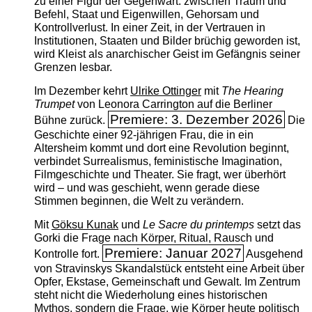
zu einer Figur der Gegenwart: zwischen Traum und
Befehl, Staat und Eigenwillen, Gehorsam und
Kontrollverlust. In einer Zeit, in der Vertrauen in
Institutionen, Staaten und Bilder brüchig geworden ist,
wird Kleist als anarchischer Geist im Gefängnis seiner
Grenzen lesbar.
Im Dezember kehrt
Ulrike Ottinger
mit
The ­Hearing
Trumpet
von Leonora Carrington auf die Berliner
Premiere: 3. Dezember 2026
Bühne zurück.
Die
Geschichte einer 92-jährigen Frau, die in ein
Altersheim kommt und dort eine Revolution beginnt,
verbindet Surrealismus, feministische Imagination,
Filmgeschichte und Theater. Sie fragt, wer überhört
wird – und was geschieht, wenn gerade diese
Stimmen beginnen, die Welt zu verändern.
Mit
Göksu Kunak
und
Le Sacre du printemps
setzt das
Gorki die Frage nach Körper, Ritual, Rausch und
Premiere: Januar 2027
Kontrolle fort.
Ausgehend
von Stravinskys Skandalstück entsteht eine Arbeit über
Opfer, Ekstase, Gemeinschaft und Gewalt. Im Zentrum
steht nicht die Wiederholung eines historischen
Mythos, sondern die Frage, wie Körper heute politisch