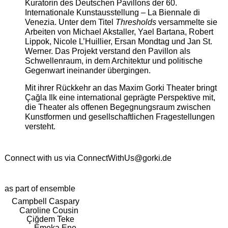
Kuratorin des Deutschen Pavillons der 60.
Internationale Kunstausstellung – La Biennale di
Venezia. Unter dem Titel
Thresholds
versammelte sie
Arbeiten von Michael Akstaller, Yael Bartana, Robert
Lippok, Nicole L’Huillier, Ersan Mondtag und Jan St.
Werner. Das Projekt verstand den Pavillon als
Schwellenraum, in dem Architektur und politische
Gegenwart ineinander übergingen.
Mit ihrer Rückkehr an das Maxim Gorki Theater bringt
Çağla Ilk eine international geprägte Perspektive mit,
die Theater als offenen Begegnungsraum zwischen
Kunstformen und gesellschaftlichen Fragestellungen
versteht.
Connect with us via
ConnectWithUs@gorki.de
as part of ensemble
Campbell Caspary
Caroline Cousin
Çiğdem Teke
Emeka Ene