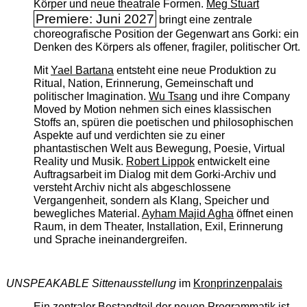
Körper und neue theatrale Formen.
Meg Stuart
Premiere: Juni 2027
bringt eine zentrale
choreografische Position der Gegenwart ans Gorki: ein
Denken des Körpers als offener, fragiler, politischer Ort.
Mit
Yael Bartana
entsteht eine neue Produktion zu
Ritual, Nation, Erinnerung, Gemeinschaft und
politischer Imagination.
Wu Tsang
und ihre Company
Moved by Motion nehmen sich eines klassischen
Stoffs an, spüren die poetischen und philosophischen
Aspekte auf und verdichten sie zu einer
phantastischen Welt aus Bewegung, Poesie, Virtual
Reality und Musik.
Robert Lippok
entwickelt eine
Auftragsarbeit im Dialog mit dem Gorki-Archiv und
versteht Archiv nicht als abgeschlossene
Vergangenheit, sondern als Klang, Speicher und
bewegliches Material.
Ayham Majid Agha
öffnet einen
Raum, in dem Theater, Installation, Exil, Erinnerung
und Sprache ineinandergreifen.
UNSPEAKABLE Sittenausstellung
im
Kronprinzenpalais
Ein zentraler Bestandteil der neuen Programmatik ist