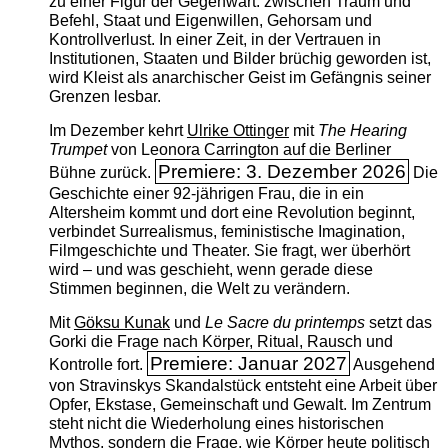
zu einer Figur der Gegenwart: zwischen Traum und
Befehl, Staat und Eigenwillen, Gehorsam und
Kontrollverlust. In einer Zeit, in der Vertrauen in
Institutionen, Staaten und Bilder brüchig geworden ist,
wird Kleist als anarchischer Geist im Gefängnis seiner
Grenzen lesbar.
Im Dezember kehrt
Ulrike Ottinger
mit
The ­Hearing
Trumpet
von Leonora Carrington auf die Berliner
Premiere: 3. Dezember 2026
Bühne zurück.
Die
Geschichte einer 92-jährigen Frau, die in ein
Altersheim kommt und dort eine Revolution beginnt,
verbindet Surrealismus, feministische Imagination,
Filmgeschichte und Theater. Sie fragt, wer überhört
wird – und was geschieht, wenn gerade diese
Stimmen beginnen, die Welt zu verändern.
Mit
Göksu Kunak
und
Le Sacre du printemps
setzt das
Gorki die Frage nach Körper, Ritual, Rausch und
Premiere: Januar 2027
Kontrolle fort.
Ausgehend
von Stravinskys Skandalstück entsteht eine Arbeit über
Opfer, Ekstase, Gemeinschaft und Gewalt. Im Zentrum
steht nicht die Wiederholung eines historischen
Mythos, sondern die Frage, wie Körper heute politisch