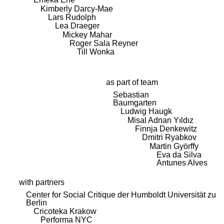
Kimberly Darcy-Mae
Lars Rudolph
Lea Draeger
Mickey Mahar
Roger Sala Reyner
Till Wonka
as part of team
Sebastian
Baumgarten
Ludwig Haugk
Misal Adnan Yıldız
Finnja Denkewitz
Dmitri Ryabkov
Martin Györffy
Eva da Silva
Antunes Alves
with partners
Center for Social Critique der Humboldt Universität zu
Berlin
Cricoteka Krakow
Performa NYC