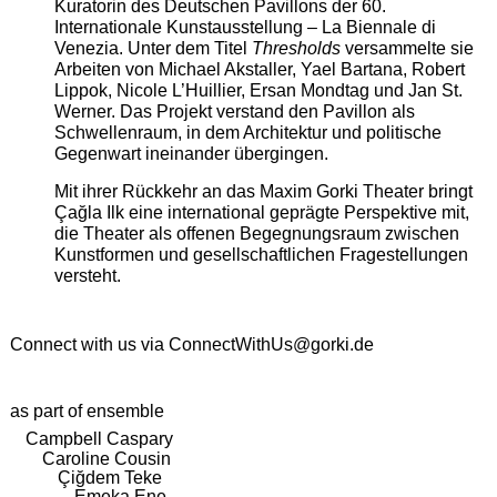
Kuratorin des Deutschen Pavillons der 60.
Internationale Kunstausstellung – La Biennale di
Venezia. Unter dem Titel
Thresholds
versammelte sie
Arbeiten von Michael Akstaller, Yael Bartana, Robert
Lippok, Nicole L’Huillier, Ersan Mondtag und Jan St.
Werner. Das Projekt verstand den Pavillon als
Schwellenraum, in dem Architektur und politische
Gegenwart ineinander übergingen.
Mit ihrer Rückkehr an das Maxim Gorki Theater bringt
Çağla Ilk eine international geprägte Perspektive mit,
die Theater als offenen Begegnungsraum zwischen
Kunstformen und gesellschaftlichen Fragestellungen
versteht.
Connect with us via
ConnectWithUs@gorki.de
as part of ensemble
Campbell Caspary
Caroline Cousin
Çiğdem Teke
Emeka Ene