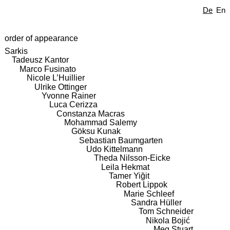
De
En
order of appearance
Sarkis
Tadeusz Kantor
Marco Fusinato
Nicole L’Huillier
Ulrike Ottinger
Yvonne Rainer
Luca Cerizza
Constanza Macras
Mohammad Salemy
Göksu Kunak
Sebastian Baumgarten
Udo Kittelmann
Theda Nilsson-Eicke
Leila Hekmat
Tamer Yiğit
Robert Lippok
Marie Schleef
Sandra Hüller
Tom Schneider
Nikola Bojić
Meg Stuart