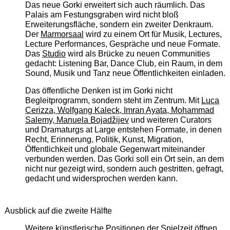
Das neue Gorki erweitert sich auch räumlich. Das
Palais am Festungsgraben wird nicht bloß
Erweiterungsfläche, sondern ein zweiter Denkraum.
Der
Marmorsaal
wird zu einem Ort für Musik, Lectures,
Lecture Performances, Gespräche und neue Formate.
Das
Studio
wird als Brücke zu neuen Communities
gedacht: Listening Bar, Dance Club, ein Raum, in dem
Sound, Musik und Tanz neue Öffentlichkeiten einladen.
Das öffentliche Denken ist im Gorki nicht
Begleitprogramm, sondern steht im Zentrum. Mit
Luca
Cerizza, Wolfgang Kaleck, Imran Ayata, Mohammad
Salemy, Manuela Bojadžijev
und weiteren Curators
und Dramaturgs at Large entstehen Formate, in denen
Recht, Erinnerung, Politik, Kunst, Migration,
Öffentlichkeit und globale Gegenwart miteinander
verbunden werden. Das Gorki soll ein Ort sein, an dem
nicht nur gezeigt wird, sondern auch gestritten, gefragt,
gedacht und widersprochen werden kann.
Ausblick auf die zweite Hälfte
Weitere künstlerische Positionen der Spielzeit öffnen