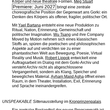
Körper und neue theatrale Formen.
Meg Stuart
Premiere: Juni 2027
bringt eine zentrale
choreografische Position der Gegenwart ans Gorki: ein
Denken des Körpers als offener, fragiler, politischer Ort.
Mit
Yael Bartana
entsteht eine neue Produktion zu
Ritual, Nation, Erinnerung, Gemeinschaft und
politischer Imagination.
Wu Tsang
und ihre Company
Moved by Motion nehmen sich eines klassischen
Stoffs an, spüren die poetischen und philosophischen
Aspekte auf und verdichten sie zu einer
phantastischen Welt aus Bewegung, Poesie, Virtual
Reality und Musik.
Robert Lippok
entwickelt eine
Auftragsarbeit im Dialog mit dem Gorki-Archiv und
versteht Archiv nicht als abgeschlossene
Vergangenheit, sondern als Klang, Speicher und
bewegliches Material.
Ayham Majid Agha
öffnet einen
Raum, in dem Theater, Installation, Exil, Erinnerung
und Sprache ineinandergreifen.
UNSPEAKABLE Sittenausstellung
im
Kronprinzenpalais
Ein zentraler Bestandteil der neuen Programmatik ist