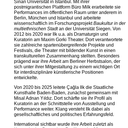
Sinan Universität in Istanbul. Mit ihrer
postmigrantischen Plattform Büro Milk erarbeitete sie
Performances im öffentlichen Raum unter anderem in
Berlin, München und Istanbul und arbeitete
wissenschaftlich im Forschungsprojekt
Baukultur in der
multiethnischen Stadt
an der Universität Siegen. Von
2012 bis 2020 war Ilk u.a. als Dramaturgin und
Kuratorin am Maxim Gorki Theater. Dort verantwortete
sie zahlreiche spartenübergreifende Projekte und
Festivals, die Theater mit bildender Kunst in einen
transkulturellen Zusammenhang stellten. Besonders
prägend war ihre Arbeit am Berliner Herbstsalon, der
sich unter ihrer Mitgestaltung zu einem wichtigen Ort
für interdisziplinäre künstlerische Positionen
entwickelte.
Von 2020 bis 2025 leitete Çağla Ilk die Staatliche
Kunsthalle Baden-Baden, zunächst gemeinsam mit
Misal Adnan Yıldız. Dort schärfte sie ihr Profil als
Kuratorin an der Schnittstelle von Ausstellung und
Performance weiter. Klang versteht Ilk dabei als
gesellschaftliches und politisches Erfahrungsfeld.
International sichtbar wurde ihre Arbeit zuletzt als