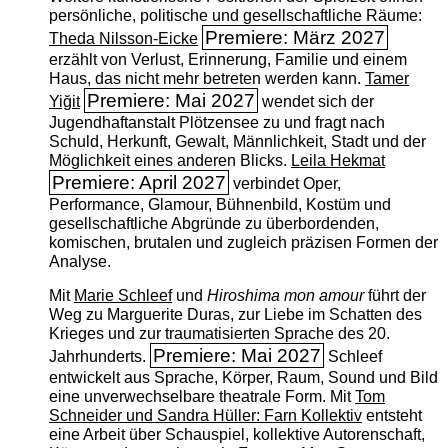
persönliche, politische und gesellschaftliche Räume:
Premiere: März 2027
Theda Nilsson-Eicke
erzählt von Verlust, Erinnerung, Familie und einem
Haus, das nicht mehr betreten werden kann.
Tamer
Premiere: Mai 2027
Yiğit
wendet sich der
Jugendhaftanstalt Plötzensee zu und fragt nach
Schuld, Herkunft, Gewalt, Männlichkeit, Stadt und der
Möglichkeit eines anderen Blicks.
Leila Hekmat
Premiere: April 2027
verbindet Oper,
Performance, Glamour, Bühnenbild, Kostüm und
gesellschaftliche Abgründe zu überbordenden,
komischen, brutalen und zugleich präzisen Formen der
Analyse.
Mit
Marie Schleef
und
Hiroshima mon amour
führt der
Weg zu Marguerite Duras, zur Liebe im Schatten des
Krieges und zur traumatisierten Sprache des 20.
Premiere: Mai 2027
Jahrhunderts.
Schleef
entwickelt aus Sprache, Körper, Raum, Sound und Bild
eine unverwechselbare theatrale Form. Mit
Tom
Schneider und Sandra Hüller: Farn Kollektiv
entsteht
eine Arbeit über Schauspiel, kollektive Autorenschaft,