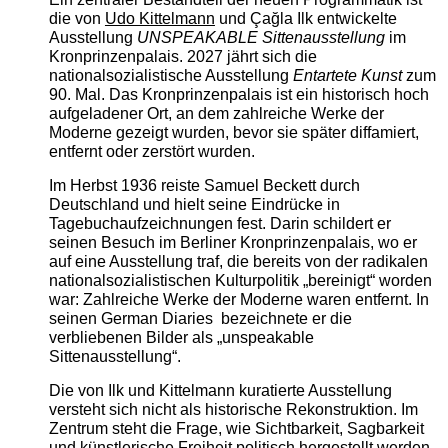
die von
Udo Kittelmann
und Çağla Ilk entwickelte
Ausstellung
UNSPEAKABLE Sittenausstellung
im
Kronprinzenpalais. 2027 jährt sich die
nationalsozialistische Ausstellung
Entartete Kunst
zum
90. Mal. Das Kronprinzenpalais ist ein historisch hoch
aufgeladener Ort, an dem zahlreiche Werke der
Moderne gezeigt wurden, bevor sie später diffamiert,
entfernt oder zerstört wurden.
Im Herbst 1936 reiste Samuel Beckett durch
Deutschland und hielt seine Eindrücke in
Tagebuchaufzeichnungen fest. Darin schildert er
seinen Besuch im Berliner Kronprinzenpalais, wo er
auf eine Ausstellung traf, die bereits von der radikalen
nationalsozialistischen Kulturpolitik „bereinigt“ worden
war: Zahlreiche Werke der Moderne waren entfernt. In
seinen German Diaries bezeichnete er die
verbliebenen Bilder als „unspeakable
Sittenausstellung“.
Die von Ilk und Kittelmann kuratierte Ausstellung
versteht sich nicht als historische Rekonstruktion. Im
Zentrum steht die Frage, wie Sichtbarkeit, Sagbarkeit
und künstlerische Freiheit politisch hergestellt werden