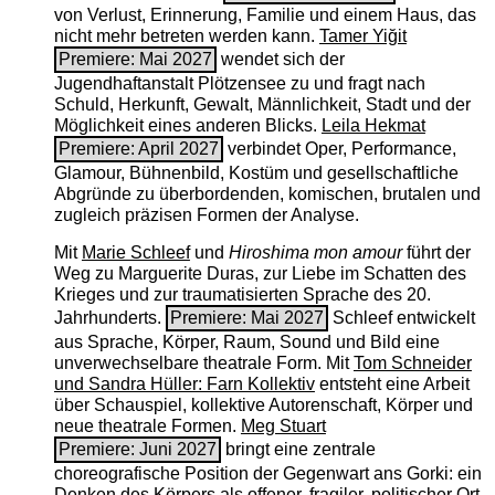
von Verlust, Erinnerung, Familie und einem Haus, das
nicht mehr betreten werden kann.
Tamer Yiğit
Premiere: Mai 2027
wendet sich der
Jugendhaftanstalt Plötzensee zu und fragt nach
Schuld, Herkunft, Gewalt, Männlichkeit, Stadt und der
Möglichkeit eines anderen Blicks.
Leila Hekmat
Premiere: April 2027
verbindet Oper, Performance,
Glamour, Bühnenbild, Kostüm und gesellschaftliche
Abgründe zu überbordenden, komischen, brutalen und
zugleich präzisen Formen der Analyse.
Mit
Marie Schleef
und
Hiroshima mon amour
führt der
Weg zu Marguerite Duras, zur Liebe im Schatten des
Krieges und zur traumatisierten Sprache des 20.
Jahrhunderts.
Premiere: Mai 2027
Schleef entwickelt
aus Sprache, Körper, Raum, Sound und Bild eine
unverwechselbare theatrale Form. Mit
Tom Schneider
und Sandra Hüller: Farn Kollektiv
entsteht eine Arbeit
über Schauspiel, kollektive Autorenschaft, Körper und
neue theatrale Formen.
Meg Stuart
Premiere: Juni 2027
bringt eine zentrale
choreografische Position der Gegenwart ans Gorki: ein
Denken des Körpers als offener, fragiler, politischer Ort.