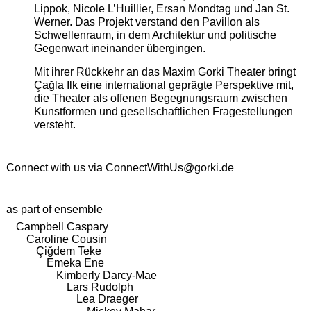
Lippok, Nicole L’Huillier, Ersan Mondtag und Jan St.
Werner. Das Projekt verstand den Pavillon als
Schwellenraum, in dem Architektur und politische
Gegenwart ineinander übergingen.
Mit ihrer Rückkehr an das Maxim Gorki Theater bringt
Çağla Ilk eine international geprägte Perspektive mit,
die Theater als offenen Begegnungsraum zwischen
Kunstformen und gesellschaftlichen Fragestellungen
versteht.
Connect with us via
ConnectWithUs@gorki.de
as part of ensemble
Campbell Caspary
Caroline Cousin
Çiğdem Teke
Emeka Ene
Kimberly Darcy-Mae
Lars Rudolph
Lea Draeger