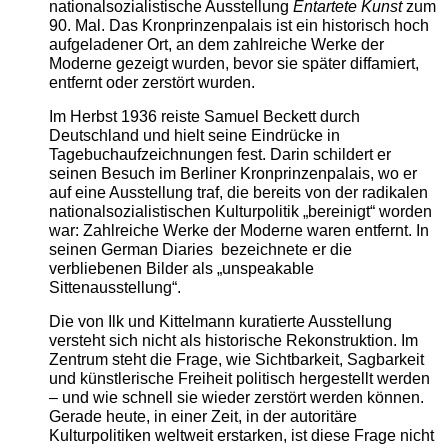
nationalsozialistische Ausstellung
Entartete Kunst
zum
90. Mal. Das Kronprinzenpalais ist ein historisch hoch
aufgeladener Ort, an dem zahlreiche Werke der
Moderne gezeigt wurden, bevor sie später diffamiert,
entfernt oder zerstört wurden.
Im Herbst 1936 reiste Samuel Beckett durch
Deutschland und hielt seine Eindrücke in
Tagebuchaufzeichnungen fest. Darin schildert er
seinen Besuch im Berliner Kronprinzenpalais, wo er
auf eine Ausstellung traf, die bereits von der radikalen
nationalsozialistischen Kulturpolitik „bereinigt“ worden
war: Zahlreiche Werke der Moderne waren entfernt. In
seinen German Diaries bezeichnete er die
verbliebenen Bilder als „unspeakable
Sittenausstellung“.
Die von Ilk und Kittelmann kuratierte Ausstellung
versteht sich nicht als historische Rekonstruktion. Im
Zentrum steht die Frage, wie Sichtbarkeit, Sagbarkeit
und künstlerische Freiheit politisch hergestellt werden
– und wie schnell sie wieder zerstört werden können.
Gerade heute, in einer Zeit, in der autoritäre
Kulturpolitiken weltweit erstarken, ist diese Frage nicht