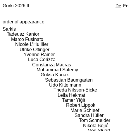
Gorki 2026 ff.
De
En
order of appearance
Sarkis
Tadeusz Kantor
Marco Fusinato
Nicole L’Huillier
Ulrike Ottinger
Yvonne Rainer
Luca Cerizza
Constanza Macras
Mohammad Salemy
Göksu Kunak
Sebastian Baumgarten
Udo Kittelmann
Theda Nilsson-Eicke
Leila Hekmat
Tamer Yiğit
Robert Lippok
Marie Schleef
Sandra Hüller
Tom Schneider
Nikola Bojić
Meg Stuart