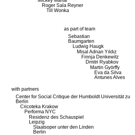
Mickey Mahar
Roger Sala Reyner
Till Wonka
as part of team
Sebastian
Baumgarten
Ludwig Haugk
Misal Adnan Yıldız
Finnja Denkewitz
Dmitri Ryabkov
Martin Györffy
Eva da Silva
Antunes Alves
with partners
Center for Social Critique der Humboldt Universität zu
Berlin
Cricoteka Krakow
Performa NYC
Residenz des Schauspiel
Leipzig
Staatsoper unter den Linden
Berlin