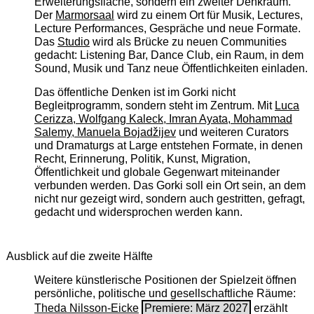
Erweiterungsfläche, sondern ein zweiter Denkraum.
Der
Marmorsaal
wird zu einem Ort für Musik, Lectures,
Lecture Performances, Gespräche und neue Formate.
Das
Studio
wird als Brücke zu neuen Communities
gedacht: Listening Bar, Dance Club, ein Raum, in dem
Sound, Musik und Tanz neue Öffentlichkeiten einladen.
Das öffentliche Denken ist im Gorki nicht
Begleitprogramm, sondern steht im Zentrum. Mit
Luca
Cerizza, Wolfgang Kaleck, Imran Ayata, Mohammad
Salemy, Manuela Bojadžijev
und weiteren Curators
und Dramaturgs at Large entstehen Formate, in denen
Recht, Erinnerung, Politik, Kunst, Migration,
Öffentlichkeit und globale Gegenwart miteinander
verbunden werden. Das Gorki soll ein Ort sein, an dem
nicht nur gezeigt wird, sondern auch gestritten, gefragt,
gedacht und widersprochen werden kann.
Ausblick auf die zweite Hälfte
Weitere künstlerische Positionen der Spielzeit öffnen
persönliche, politische und gesellschaftliche Räume:
Theda Nilsson-Eicke
Premiere: März 2027
erzählt