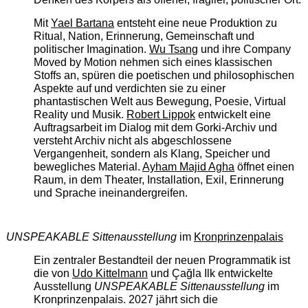
Mit
Yael Bartana
entsteht eine neue Produktion zu
Ritual, Nation, Erinnerung, Gemeinschaft und
politischer Imagination.
Wu Tsang
und ihre Company
Moved by Motion nehmen sich eines klassischen
Stoffs an, spüren die poetischen und philosophischen
Aspekte auf und verdichten sie zu einer
phantastischen Welt aus Bewegung, Poesie, Virtual
Reality und Musik.
Robert Lippok
entwickelt eine
Auftragsarbeit im Dialog mit dem Gorki-Archiv und
versteht Archiv nicht als abgeschlossene
Vergangenheit, sondern als Klang, Speicher und
bewegliches Material.
Ayham Majid Agha
öffnet einen
Raum, in dem Theater, Installation, Exil, Erinnerung
und Sprache ineinandergreifen.
UNSPEAKABLE Sittenausstellung
im
Kronprinzenpalais
Ein zentraler Bestandteil der neuen Programmatik ist
die von
Udo Kittelmann
und Çağla Ilk entwickelte
Ausstellung
UNSPEAKABLE Sittenausstellung
im
Kronprinzenpalais. 2027 jährt sich die