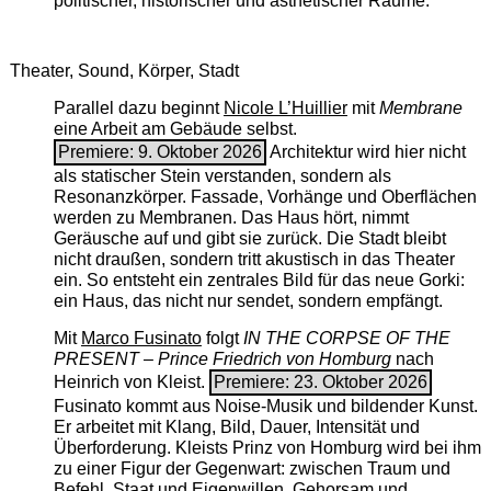
politischer, historischer und ästhetischer Räume.
Theater, Sound, Körper, Stadt
Parallel dazu beginnt
Nicole L’Huillier
mit ­
Membrane
eine Arbeit am Gebäude selbst.
Premiere: 9. Oktober 2026
Architektur wird hier nicht
als statischer Stein verstanden, sondern als
Resonanzkörper. Fassade, Vorhänge und Oberflächen
werden zu Membranen. Das Haus hört, nimmt
Geräusche auf und gibt sie zurück. Die Stadt bleibt
nicht draußen, sondern tritt akustisch in das Theater
ein. So entsteht ein zentrales Bild für das neue Gorki:
ein Haus, das nicht nur sendet, sondern empfängt.
Mit
Marco Fusinato
folgt
IN THE CORPSE OF THE
PRESENT – Prince Friedrich von Homburg
nach
Heinrich von Kleist.
Premiere: 23. Oktober 2026
Fusinato kommt aus Noise-Musik und bildender Kunst.
Er arbeitet mit Klang, Bild, Dauer, Intensität und
Überforderung. Kleists Prinz von Homburg wird bei ihm
zu einer Figur der Gegenwart: zwischen Traum und
Befehl, Staat und Eigenwillen, Gehorsam und