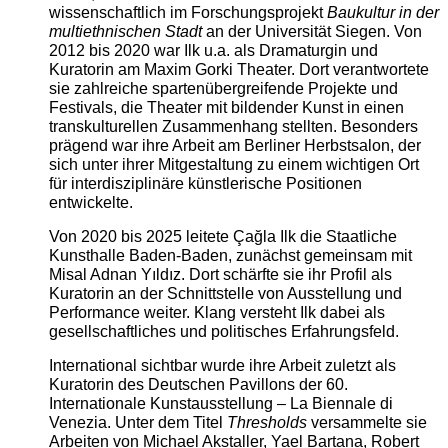
wissenschaftlich im Forschungsprojekt
Baukultur in der
multiethnischen Stadt
an der Universität Siegen. Von
2012 bis 2020 war Ilk u.a. als Dramaturgin und
Kuratorin am Maxim Gorki Theater. Dort verantwortete
sie zahlreiche spartenübergreifende Projekte und
Festivals, die Theater mit bildender Kunst in einen
transkulturellen Zusammenhang stellten. Besonders
prägend war ihre Arbeit am Berliner Herbstsalon, der
sich unter ihrer Mitgestaltung zu einem wichtigen Ort
für interdisziplinäre künstlerische Positionen
entwickelte.
Von 2020 bis 2025 leitete Çağla Ilk die Staatliche
Kunsthalle Baden-Baden, zunächst gemeinsam mit
Misal Adnan Yıldız. Dort schärfte sie ihr Profil als
Kuratorin an der Schnittstelle von Ausstellung und
Performance weiter. Klang versteht Ilk dabei als
gesellschaftliches und politisches Erfahrungsfeld.
International sichtbar wurde ihre Arbeit zuletzt als
Kuratorin des Deutschen Pavillons der 60.
Internationale Kunstausstellung – La Biennale di
Venezia. Unter dem Titel
Thresholds
versammelte sie
Arbeiten von Michael Akstaller, Yael Bartana, Robert