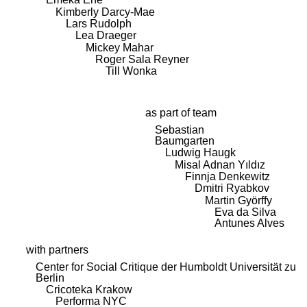
Kimberly Darcy-Mae
Lars Rudolph
Lea Draeger
Mickey Mahar
Roger Sala Reyner
Till Wonka
as part of team
Sebastian
Baumgarten
Ludwig Haugk
Misal Adnan Yıldız
Finnja Denkewitz
Dmitri Ryabkov
Martin Györffy
Eva da Silva
Antunes Alves
with partners
Center for Social Critique der Humboldt Universität zu
Berlin
Cricoteka Krakow
Performa NYC