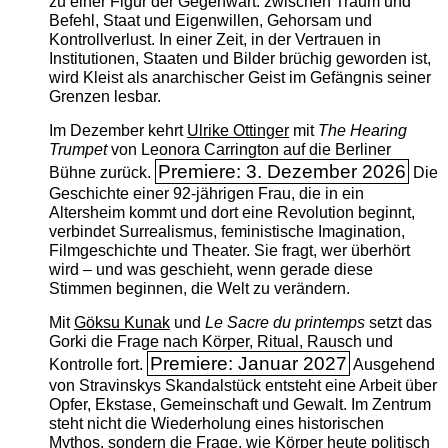
zu einer Figur der Gegenwart: zwischen Traum und
Befehl, Staat und Eigenwillen, Gehorsam und
Kontrollverlust. In einer Zeit, in der Vertrauen in
Institutionen, Staaten und Bilder brüchig geworden ist,
wird Kleist als anarchischer Geist im Gefängnis seiner
Grenzen lesbar.
Im Dezember kehrt
Ulrike Ottinger
mit
The ­Hearing
Trumpet
von Leonora Carrington auf die Berliner
Premiere: 3. Dezember 2026
Bühne zurück.
Die
Geschichte einer 92-jährigen Frau, die in ein
Altersheim kommt und dort eine Revolution beginnt,
verbindet Surrealismus, feministische Imagination,
Filmgeschichte und Theater. Sie fragt, wer überhört
wird – und was geschieht, wenn gerade diese
Stimmen beginnen, die Welt zu verändern.
Mit
Göksu Kunak
und
Le Sacre du printemps
setzt das
Gorki die Frage nach Körper, Ritual, Rausch und
Premiere: Januar 2027
Kontrolle fort.
Ausgehend
von Stravinskys Skandalstück entsteht eine Arbeit über
Opfer, Ekstase, Gemeinschaft und Gewalt. Im Zentrum
steht nicht die Wiederholung eines historischen
Mythos, sondern die Frage, wie Körper heute politisch