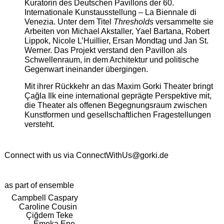
Kuratorin des Deutschen Pavillons der 60.
Internationale Kunstausstellung – La Biennale di
Venezia. Unter dem Titel
Thresholds
versammelte sie
Arbeiten von Michael Akstaller, Yael Bartana, Robert
Lippok, Nicole L’Huillier, Ersan Mondtag und Jan St.
Werner. Das Projekt verstand den Pavillon als
Schwellenraum, in dem Architektur und politische
Gegenwart ineinander übergingen.
Mit ihrer Rückkehr an das Maxim Gorki Theater bringt
Çağla Ilk eine international geprägte Perspektive mit,
die Theater als offenen Begegnungsraum zwischen
Kunstformen und gesellschaftlichen Fragestellungen
versteht.
Connect with us via
ConnectWithUs@gorki.de
as part of ensemble
Campbell Caspary
Caroline Cousin
Çiğdem Teke
Emeka Ene