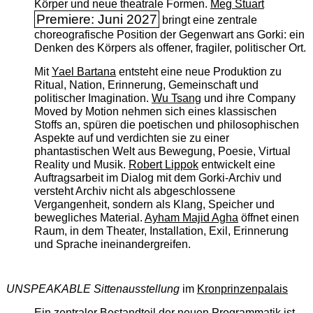
Körper und neue theatrale Formen.
Meg Stuart
Premiere: Juni 2027
bringt eine zentrale
choreografische Position der Gegenwart ans Gorki: ein
Denken des Körpers als offener, fragiler, politischer Ort.
Mit
Yael Bartana
entsteht eine neue Produktion zu
Ritual, Nation, Erinnerung, Gemeinschaft und
politischer Imagination.
Wu Tsang
und ihre Company
Moved by Motion nehmen sich eines klassischen
Stoffs an, spüren die poetischen und philosophischen
Aspekte auf und verdichten sie zu einer
phantastischen Welt aus Bewegung, Poesie, Virtual
Reality und Musik.
Robert Lippok
entwickelt eine
Auftragsarbeit im Dialog mit dem Gorki-Archiv und
versteht Archiv nicht als abgeschlossene
Vergangenheit, sondern als Klang, Speicher und
bewegliches Material.
Ayham Majid Agha
öffnet einen
Raum, in dem Theater, Installation, Exil, Erinnerung
und Sprache ineinandergreifen.
UNSPEAKABLE Sittenausstellung
im
Kronprinzenpalais
Ein zentraler Bestandteil der neuen Programmatik ist