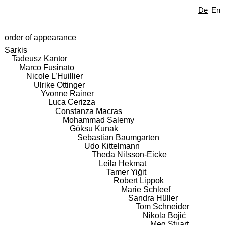
De
En
order of appearance
Sarkis
Tadeusz Kantor
Marco Fusinato
Nicole L’Huillier
Ulrike Ottinger
Yvonne Rainer
Luca Cerizza
Constanza Macras
Mohammad Salemy
Göksu Kunak
Sebastian Baumgarten
Udo Kittelmann
Theda Nilsson-Eicke
Leila Hekmat
Tamer Yiğit
Robert Lippok
Marie Schleef
Sandra Hüller
Tom Schneider
Nikola Bojić
Meg Stuart