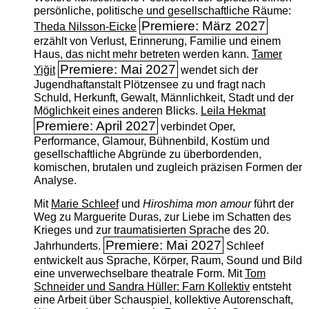
persönliche, politische und gesellschaftliche Räume:
Premiere: März 2027
Theda Nilsson-Eicke
erzählt von Verlust, Erinnerung, Familie und einem
Haus, das nicht mehr betreten werden kann.
Tamer
Premiere: Mai 2027
Yiğit
wendet sich der
Jugendhaftanstalt Plötzensee zu und fragt nach
Schuld, Herkunft, Gewalt, Männlichkeit, Stadt und der
Möglichkeit eines anderen Blicks.
Leila Hekmat
Premiere: April 2027
verbindet Oper,
Performance, Glamour, Bühnenbild, Kostüm und
gesellschaftliche Abgründe zu überbordenden,
komischen, brutalen und zugleich präzisen Formen der
Analyse.
Mit
Marie Schleef
und
Hiroshima mon amour
führt der
Weg zu Marguerite Duras, zur Liebe im Schatten des
Krieges und zur traumatisierten Sprache des 20.
Premiere: Mai 2027
Jahrhunderts.
Schleef
entwickelt aus Sprache, Körper, Raum, Sound und Bild
eine unverwechselbare theatrale Form. Mit
Tom
Schneider und Sandra Hüller: Farn Kollektiv
entsteht
eine Arbeit über Schauspiel, kollektive Autorenschaft,