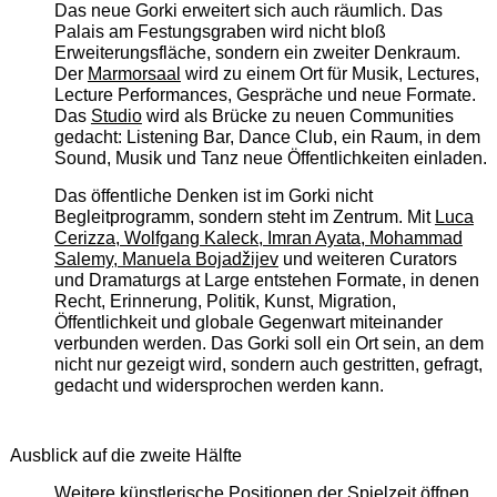
Das neue Gorki erweitert sich auch räumlich. Das
Palais am Festungsgraben wird nicht bloß
Erweiterungsfläche, sondern ein zweiter Denkraum.
Der
Marmorsaal
wird zu einem Ort für Musik, Lectures,
Lecture Performances, Gespräche und neue Formate.
Das
Studio
wird als Brücke zu neuen Communities
gedacht: Listening Bar, Dance Club, ein Raum, in dem
Sound, Musik und Tanz neue Öffentlichkeiten einladen.
Das öffentliche Denken ist im Gorki nicht
Begleitprogramm, sondern steht im Zentrum. Mit
Luca
Cerizza, Wolfgang Kaleck, Imran Ayata, Mohammad
Salemy, Manuela Bojadžijev
und weiteren Curators
und Dramaturgs at Large entstehen Formate, in denen
Recht, Erinnerung, Politik, Kunst, Migration,
Öffentlichkeit und globale Gegenwart miteinander
verbunden werden. Das Gorki soll ein Ort sein, an dem
nicht nur gezeigt wird, sondern auch gestritten, gefragt,
gedacht und widersprochen werden kann.
Ausblick auf die zweite Hälfte
Weitere künstlerische Positionen der Spielzeit öffnen