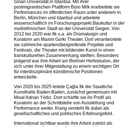
Sinan Universität in Istanbul. Mit ihrer
postmigrantischen Plattform Büro Milk erarbeitete sie
Performances im öffentlichen Raum unter anderem in
Berlin, München und Istanbul und arbeitete
wissenschaftlich im Forschungsprojekt
Baukultur in der
multiethnischen Stadt
an der Universität Siegen. Von
2012 bis 2020 war Ilk u.a. als Dramaturgin und
Kuratorin am Maxim Gorki Theater. Dort verantwortete
sie zahlreiche spartenübergreifende Projekte und
Festivals, die Theater mit bildender Kunst in einen
transkulturellen Zusammenhang stellten. Besonders
prägend war ihre Arbeit am Berliner Herbstsalon, der
sich unter ihrer Mitgestaltung zu einem wichtigen Ort
für interdisziplinäre künstlerische Positionen
entwickelte.
Von 2020 bis 2025 leitete Çağla Ilk die Staatliche
Kunsthalle Baden-Baden, zunächst gemeinsam mit
Misal Adnan Yıldız. Dort schärfte sie ihr Profil als
Kuratorin an der Schnittstelle von Ausstellung und
Performance weiter. Klang versteht Ilk dabei als
gesellschaftliches und politisches Erfahrungsfeld.
International sichtbar wurde ihre Arbeit zuletzt als