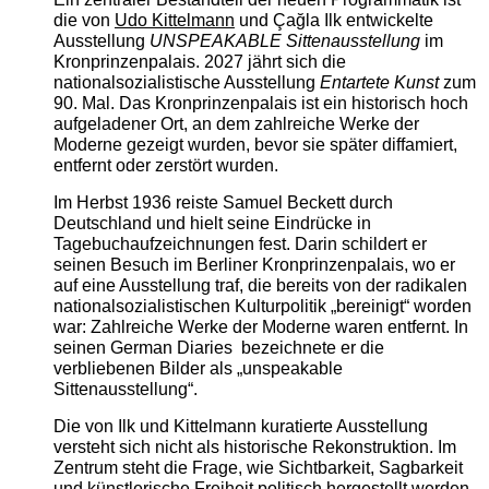
die von
Udo Kittelmann
und Çağla Ilk entwickelte
Ausstellung
UNSPEAKABLE Sittenausstellung
im
Kronprinzenpalais. 2027 jährt sich die
nationalsozialistische Ausstellung
Entartete Kunst
zum
90. Mal. Das Kronprinzenpalais ist ein historisch hoch
aufgeladener Ort, an dem zahlreiche Werke der
Moderne gezeigt wurden, bevor sie später diffamiert,
entfernt oder zerstört wurden.
Im Herbst 1936 reiste Samuel Beckett durch
Deutschland und hielt seine Eindrücke in
Tagebuchaufzeichnungen fest. Darin schildert er
seinen Besuch im Berliner Kronprinzenpalais, wo er
auf eine Ausstellung traf, die bereits von der radikalen
nationalsozialistischen Kulturpolitik „bereinigt“ worden
war: Zahlreiche Werke der Moderne waren entfernt. In
seinen German Diaries bezeichnete er die
verbliebenen Bilder als „unspeakable
Sittenausstellung“.
Die von Ilk und Kittelmann kuratierte Ausstellung
versteht sich nicht als historische Rekonstruktion. Im
Zentrum steht die Frage, wie Sichtbarkeit, Sagbarkeit
und künstlerische Freiheit politisch hergestellt werden