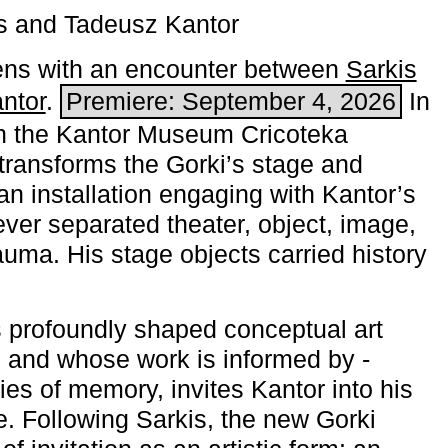
s and Tadeusz Kantor
ns with an encounter between
Sarkis
ntor
.
Premiere: September 4, 2026
In
h the ­Kantor Museum Cricoteka
transforms the Gorki’s stage and
an installation engaging with Kantor’s
ever separated theater, object, image,
uma. His stage objects carried history
 profoundly shaped conceptual art
 and whose work is informed by ­
ies of memory, invites Kantor into his
e. Following Sarkis, the new Gorki