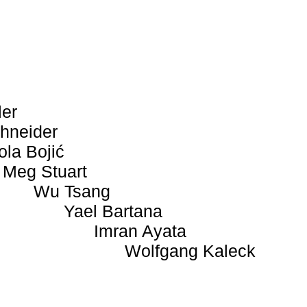
ler
hneider
ola Bojić
Meg Stuart
Wu Tsang
Yael Bartana
Imran Ayata
Wolfgang Kaleck