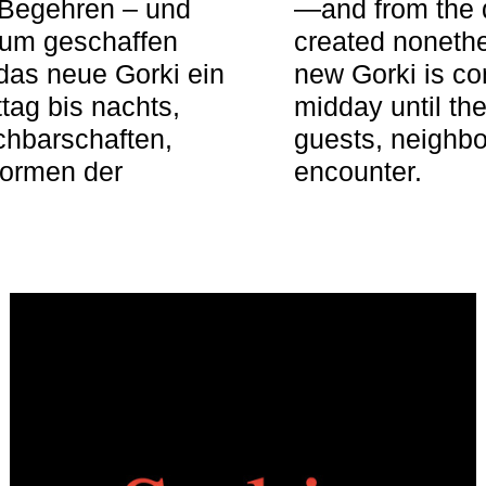
 Begehren – und
—and from the q
aum geschaffen
created nonethel
das neue Gorki ein
new Gorki is c
tag bis nachts,
midday until the
achbarschaften,
guests, neighbo
Formen der
encounter.