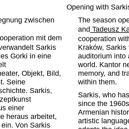
r
Opening with Sarki
egegnung zwischen
The season ope
and
Tadeusz Ka
ooperation mit dem
cooperation wit
erwandelt Sarkis
Kraków, Sarkis 
s Gorki in eine
auditorium into 
elt
world. Kantor n
ater, Objekt, Bild,
memory, and tra
t. Seine
within them.
chichte. Sarkis,
Sarkis, who has
nzeptkunst
since the 1960s
us einer
Armenian histor
e heraus arbeitet,
artistic languag
 ein. Von Sarkis