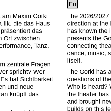
En
nt am Maxim Gorki
The 2026/2027 s
 Ilk, die das Haus
direction at th
 präsentiert das
has known the i
en Ort zwischen
presents the Go
Performance, Tanz,
connecting thea
dance, music, s
itself.
em zentrale Fragen
Wer spricht? Wer
The Gorki has a
s hat Sichtbarkeit
questions of th
en und neue
Who is heard? 
ran knüpft das
the theater has c
and brought new
builds on this l