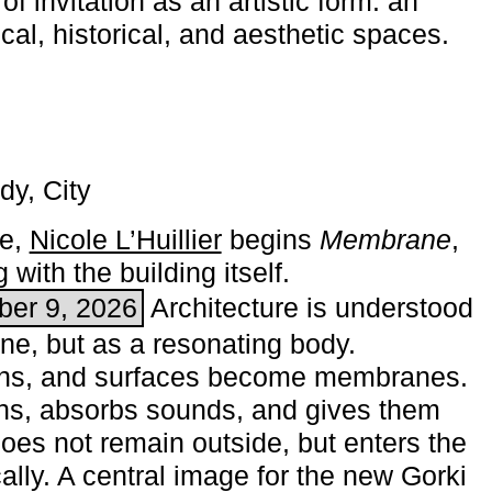
of invitation as an artistic form: an
ical, historical, and aesthetic spaces.
dy, City
me,
Nicole L’Huillier
begins ­
Membrane
,
with the building itself.
ber 9, 2026
Architecture is understood
one, but as a resonating body.
ins, and surfaces become membranes.
ns, absorbs sounds, and gives them
does not remain outside, but enters the
ally. A central image for the new Gorki