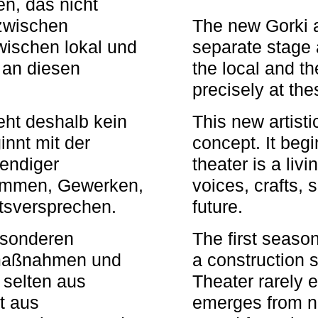
n, das nicht
zwischen
The new Gorki 
wischen lokal und
separate stage 
u an diesen
the local and th
precisely at th
eht deshalb kein
This new artisti
nnt mit der
concept. It begi
bendiger
theater is a li
timmen, Gewerken,
voices, crafts,
tsversprechen.
future.
besonderen
The first seaso
rmaßnahmen und
a construction s
 selten aus
Theater rarely 
t aus
emerges from ne