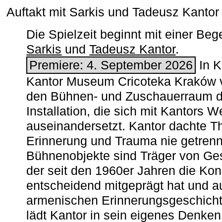
Auftakt mit Sarkis und Tadeusz Kanto
Die Spielzeit beginnt mit einer B
Sarkis
und
Tadeusz Kantor
.
Premiere: 4. September 2026
In K
Kantor Museum Cricoteka Kraków v
den Bühnen- und Zuschauerraum de
Installation, die sich mit Kantors W
auseinandersetzt. Kantor dachte The
Erinnerung und Trauma nie getrenn
Bühnenobjekte sind Träger von Ges
der seit den 1960er Jahren die Ko
entscheidend mitgeprägt hat und a
armenischen ­Erinnerungsgeschicht
lädt Kantor in sein eigenes Denken