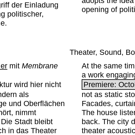
adopts the idea 
iff der Einladung
opening of polit
g politischer,
me.
Theater, Sound, Bo
ier
mit ­
Membrane
At the same ti
a work engaging 
tur wird hier nicht
Premiere: Octo
ndern als
not as static st
ge und Oberflächen
Facades, curta
ört, nimmt
The house liste
Die Stadt bleibt
back. The city 
sch in das Theater
theater acoustic