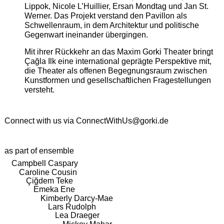
Lippok, Nicole L’Huillier, Ersan Mondtag und Jan St.
Werner. Das Projekt verstand den Pavillon als
Schwellenraum, in dem Architektur und politische
Gegenwart ineinander übergingen.
Mit ihrer Rückkehr an das Maxim Gorki Theater bringt
Çağla Ilk eine international geprägte Perspektive mit,
die Theater als offenen Begegnungsraum zwischen
Kunstformen und gesellschaftlichen Fragestellungen
versteht.
Connect with us via
ConnectWithUs@gorki.de
as part of ensemble
Campbell Caspary
Caroline Cousin
Çiğdem Teke
Emeka Ene
Kimberly Darcy-Mae
Lars Rudolph
Lea Draeger