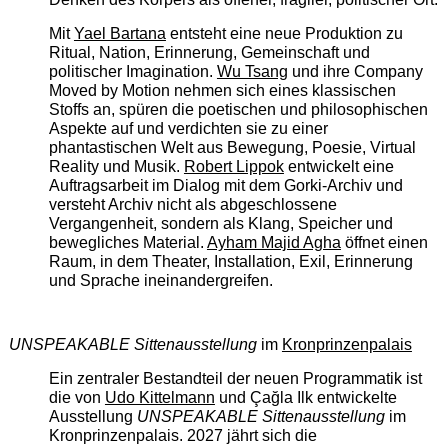
Mit
Yael Bartana
entsteht eine neue Produktion zu
Ritual, Nation, Erinnerung, Gemeinschaft und
politischer Imagination.
Wu Tsang
und ihre Company
Moved by Motion nehmen sich eines klassischen
Stoffs an, spüren die poetischen und philosophischen
Aspekte auf und verdichten sie zu einer
phantastischen Welt aus Bewegung, Poesie, Virtual
Reality und Musik.
Robert Lippok
entwickelt eine
Auftragsarbeit im Dialog mit dem Gorki-Archiv und
versteht Archiv nicht als abgeschlossene
Vergangenheit, sondern als Klang, Speicher und
bewegliches Material.
Ayham Majid Agha
öffnet einen
Raum, in dem Theater, Installation, Exil, Erinnerung
und Sprache ineinandergreifen.
UNSPEAKABLE Sittenausstellung
im
Kronprinzenpalais
Ein zentraler Bestandteil der neuen Programmatik ist
die von
Udo Kittelmann
und Çağla Ilk entwickelte
Ausstellung
UNSPEAKABLE Sittenausstellung
im
Kronprinzenpalais. 2027 jährt sich die