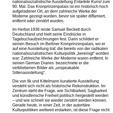
nationalsozialistische Ausstellung
Entartete Kunst
zum
90. Mal. Das Kronprinzenpalais ist ein historisch hoch
aufgeladener Ort, an dem zahlreiche Werke der
Moderne gezeigt wurden, bevor sie später diffamiert,
entfernt oder zerstört wurden.
Im Herbst 1936 reiste Samuel Beckett durch
Deutschland und hielt seine Eindrücke in
Tagebuchaufzeichnungen fest. Darin schildert er
seinen Besuch im Berliner Kronprinzenpalais, wo er
auf eine Ausstellung traf, die bereits von der radikalen
nationalsozialistischen Kulturpolitik „bereinigt“ worden
war: Zahlreiche Werke der Moderne waren entfernt. In
seinen German Diaries bezeichnete er die
verbliebenen Bilder als „unspeakable
Sittenausstellung“.
Die von Ilk und Kittelmann kuratierte Ausstellung
versteht sich nicht als historische Rekonstruktion. Im
Zentrum steht die Frage, wie Sichtbarkeit, Sagbarkeit
und künstlerische Freiheit politisch hergestellt werden
– und wie schnell sie wieder zerstört werden können.
Gerade heute, in einer Zeit, in der autoritäre
Kulturpolitiken weltweit erstarken, ist diese Frage nicht