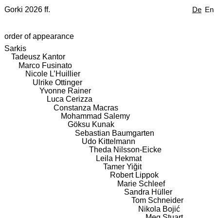
Gorki 2026 ff.
De
En
order of appearance
Sarkis
Tadeusz Kantor
Marco Fusinato
Nicole L’Huillier
Ulrike Ottinger
Yvonne Rainer
Luca Cerizza
Constanza Macras
Mohammad Salemy
Göksu Kunak
Sebastian Baumgarten
Udo Kittelmann
Theda Nilsson-Eicke
Leila Hekmat
Tamer Yiğit
Robert Lippok
Marie Schleef
Sandra Hüller
Tom Schneider
Nikola Bojić
Meg Stuart