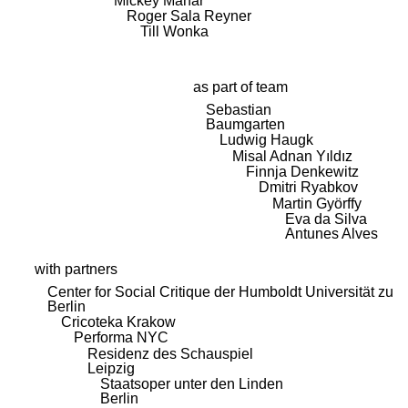
Mickey Mahar
Roger Sala Reyner
Till Wonka
as part of team
Sebastian
Baumgarten
Ludwig Haugk
Misal Adnan Yıldız
Finnja Denkewitz
Dmitri Ryabkov
Martin Györffy
Eva da Silva
Antunes Alves
with partners
Center for Social Critique der Humboldt Universität zu
Berlin
Cricoteka Krakow
Performa NYC
Residenz des Schauspiel
Leipzig
Staatsoper unter den Linden
Berlin