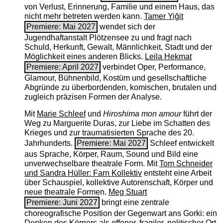
von Verlust, Erinnerung, Familie und einem Haus, das
nicht mehr betreten werden kann.
Tamer Yiğit
Premiere: Mai 2027
wendet sich der
Jugendhaftanstalt Plötzensee zu und fragt nach
Schuld, Herkunft, Gewalt, Männlichkeit, Stadt und der
Möglichkeit eines anderen Blicks.
Leila Hekmat
Premiere: April 2027
verbindet Oper, Performance,
Glamour, Bühnenbild, Kostüm und gesellschaftliche
Abgründe zu überbordenden, komischen, brutalen und
zugleich präzisen Formen der Analyse.
Mit
Marie Schleef
und
Hiroshima mon amour
führt der
Weg zu Marguerite Duras, zur Liebe im Schatten des
Krieges und zur traumatisierten Sprache des 20.
Jahrhunderts.
Premiere: Mai 2027
Schleef entwickelt
aus Sprache, Körper, Raum, Sound und Bild eine
unverwechselbare theatrale Form. Mit
Tom Schneider
und Sandra Hüller: Farn Kollektiv
entsteht eine Arbeit
über Schauspiel, kollektive Autorenschaft, Körper und
neue theatrale Formen.
Meg Stuart
Premiere: Juni 2027
bringt eine zentrale
choreografische Position der Gegenwart ans Gorki: ein
Denken des Körpers als offener, fragiler, politischer Ort.