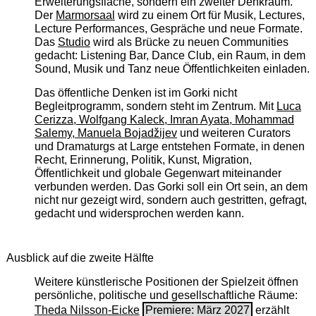
Erweiterungsfläche, sondern ein zweiter Denkraum.
Der
Marmorsaal
wird zu einem Ort für Musik, Lectures,
Lecture Performances, Gespräche und neue Formate.
Das
Studio
wird als Brücke zu neuen Communities
gedacht: Listening Bar, Dance Club, ein Raum, in dem
Sound, Musik und Tanz neue Öffentlichkeiten einladen.
Das öffentliche Denken ist im Gorki nicht
Begleitprogramm, sondern steht im Zentrum. Mit
Luca
Cerizza, Wolfgang Kaleck, Imran Ayata, Mohammad
Salemy, Manuela Bojadžijev
und weiteren Curators
und Dramaturgs at Large entstehen Formate, in denen
Recht, Erinnerung, Politik, Kunst, Migration,
Öffentlichkeit und globale Gegenwart miteinander
verbunden werden. Das Gorki soll ein Ort sein, an dem
nicht nur gezeigt wird, sondern auch gestritten, gefragt,
gedacht und widersprochen werden kann.
Ausblick auf die zweite Hälfte
Weitere künstlerische Positionen der Spielzeit öffnen
persönliche, politische und gesellschaftliche Räume:
Theda Nilsson-Eicke
Premiere: März 2027
erzählt