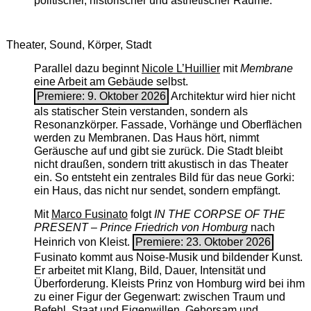
politischer, historischer und ästhetischer Räume.
Theater, Sound, Körper, Stadt
Parallel dazu beginnt
Nicole L’Huillier
mit ­
Membrane
eine Arbeit am Gebäude selbst.
Premiere: 9. Oktober 2026
Architektur wird hier nicht
als statischer Stein verstanden, sondern als
Resonanzkörper. Fassade, Vorhänge und Oberflächen
werden zu Membranen. Das Haus hört, nimmt
Geräusche auf und gibt sie zurück. Die Stadt bleibt
nicht draußen, sondern tritt akustisch in das Theater
ein. So entsteht ein zentrales Bild für das neue Gorki:
ein Haus, das nicht nur sendet, sondern empfängt.
Mit
Marco Fusinato
folgt
IN THE CORPSE OF THE
PRESENT – Prince Friedrich von Homburg
nach
Heinrich von Kleist.
Premiere: 23. Oktober 2026
Fusinato kommt aus Noise-Musik und bildender Kunst.
Er arbeitet mit Klang, Bild, Dauer, Intensität und
Überforderung. Kleists Prinz von Homburg wird bei ihm
zu einer Figur der Gegenwart: zwischen Traum und
Befehl, Staat und Eigenwillen, Gehorsam und