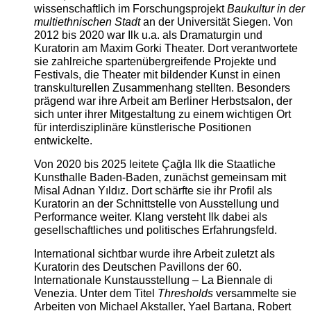
wissenschaftlich im Forschungsprojekt
Baukultur in der
multiethnischen Stadt
an der Universität Siegen. Von
2012 bis 2020 war Ilk u.a. als Dramaturgin und
Kuratorin am Maxim Gorki Theater. Dort verantwortete
sie zahlreiche spartenübergreifende Projekte und
Festivals, die Theater mit bildender Kunst in einen
transkulturellen Zusammenhang stellten. Besonders
prägend war ihre Arbeit am Berliner Herbstsalon, der
sich unter ihrer Mitgestaltung zu einem wichtigen Ort
für interdisziplinäre künstlerische Positionen
entwickelte.
Von 2020 bis 2025 leitete Çağla Ilk die Staatliche
Kunsthalle Baden-Baden, zunächst gemeinsam mit
Misal Adnan Yıldız. Dort schärfte sie ihr Profil als
Kuratorin an der Schnittstelle von Ausstellung und
Performance weiter. Klang versteht Ilk dabei als
gesellschaftliches und politisches Erfahrungsfeld.
International sichtbar wurde ihre Arbeit zuletzt als
Kuratorin des Deutschen Pavillons der 60.
Internationale Kunstausstellung – La Biennale di
Venezia. Unter dem Titel
Thresholds
versammelte sie
Arbeiten von Michael Akstaller, Yael Bartana, Robert