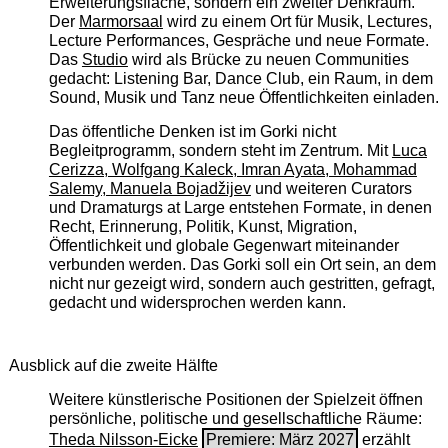
Erweiterungsfläche, sondern ein zweiter Denkraum.
Der
Marmorsaal
wird zu einem Ort für Musik, Lectures,
Lecture Performances, Gespräche und neue Formate.
Das
Studio
wird als Brücke zu neuen Communities
gedacht: Listening Bar, Dance Club, ein Raum, in dem
Sound, Musik und Tanz neue Öffentlichkeiten einladen.
Das öffentliche Denken ist im Gorki nicht
Begleitprogramm, sondern steht im Zentrum. Mit
Luca
Cerizza, Wolfgang Kaleck, Imran Ayata, Mohammad
Salemy, Manuela Bojadžijev
und weiteren Curators
und Dramaturgs at Large entstehen Formate, in denen
Recht, Erinnerung, Politik, Kunst, Migration,
Öffentlichkeit und globale Gegenwart miteinander
verbunden werden. Das Gorki soll ein Ort sein, an dem
nicht nur gezeigt wird, sondern auch gestritten, gefragt,
gedacht und widersprochen werden kann.
Ausblick auf die zweite Hälfte
Weitere künstlerische Positionen der Spielzeit öffnen
persönliche, politische und gesellschaftliche Räume:
Theda Nilsson-Eicke
Premiere: März 2027
erzählt