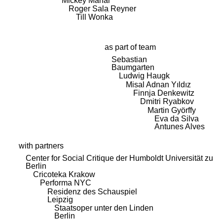
Mickey Mahar
Roger Sala Reyner
Till Wonka
as part of team
Sebastian
Baumgarten
Ludwig Haugk
Misal Adnan Yıldız
Finnja Denkewitz
Dmitri Ryabkov
Martin Györffy
Eva da Silva
Antunes Alves
with partners
Center for Social Critique der Humboldt Universität zu
Berlin
Cricoteka Krakow
Performa NYC
Residenz des Schauspiel
Leipzig
Staatsoper unter den Linden
Berlin