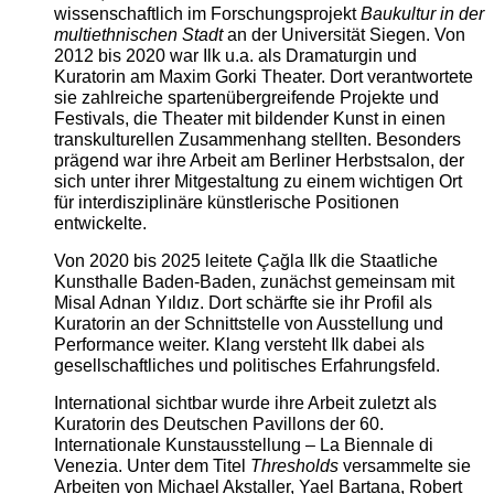
wissenschaftlich im Forschungsprojekt
Baukultur in der
multiethnischen Stadt
an der Universität Siegen. Von
2012 bis 2020 war Ilk u.a. als Dramaturgin und
Kuratorin am Maxim Gorki Theater. Dort verantwortete
sie zahlreiche spartenübergreifende Projekte und
Festivals, die Theater mit bildender Kunst in einen
transkulturellen Zusammenhang stellten. Besonders
prägend war ihre Arbeit am Berliner Herbstsalon, der
sich unter ihrer Mitgestaltung zu einem wichtigen Ort
für interdisziplinäre künstlerische Positionen
entwickelte.
Von 2020 bis 2025 leitete Çağla Ilk die Staatliche
Kunsthalle Baden-Baden, zunächst gemeinsam mit
Misal Adnan Yıldız. Dort schärfte sie ihr Profil als
Kuratorin an der Schnittstelle von Ausstellung und
Performance weiter. Klang versteht Ilk dabei als
gesellschaftliches und politisches Erfahrungsfeld.
International sichtbar wurde ihre Arbeit zuletzt als
Kuratorin des Deutschen Pavillons der 60.
Internationale Kunstausstellung – La Biennale di
Venezia. Unter dem Titel
Thresholds
versammelte sie
Arbeiten von Michael Akstaller, Yael Bartana, Robert