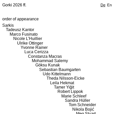
Gorki 2026 ff.
De
En
order of appearance
Sarkis
Tadeusz Kantor
Marco Fusinato
Nicole L’Huillier
Ulrike Ottinger
Yvonne Rainer
Luca Cerizza
Constanza Macras
Mohammad Salemy
Göksu Kunak
Sebastian Baumgarten
Udo Kittelmann
Theda Nilsson-Eicke
Leila Hekmat
Tamer Yiğit
Robert Lippok
Marie Schleef
Sandra Hüller
Tom Schneider
Nikola Bojić
Meg Stuart