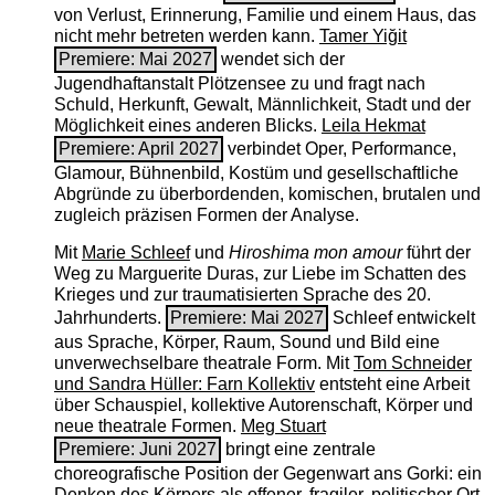
von Verlust, Erinnerung, Familie und einem Haus, das
nicht mehr betreten werden kann.
Tamer Yiğit
Premiere: Mai 2027
wendet sich der
Jugendhaftanstalt Plötzensee zu und fragt nach
Schuld, Herkunft, Gewalt, Männlichkeit, Stadt und der
Möglichkeit eines anderen Blicks.
Leila Hekmat
Premiere: April 2027
verbindet Oper, Performance,
Glamour, Bühnenbild, Kostüm und gesellschaftliche
Abgründe zu überbordenden, komischen, brutalen und
zugleich präzisen Formen der Analyse.
Mit
Marie Schleef
und
Hiroshima mon amour
führt der
Weg zu Marguerite Duras, zur Liebe im Schatten des
Krieges und zur traumatisierten Sprache des 20.
Jahrhunderts.
Premiere: Mai 2027
Schleef entwickelt
aus Sprache, Körper, Raum, Sound und Bild eine
unverwechselbare theatrale Form. Mit
Tom Schneider
und Sandra Hüller: Farn Kollektiv
entsteht eine Arbeit
über Schauspiel, kollektive Autorenschaft, Körper und
neue theatrale Formen.
Meg Stuart
Premiere: Juni 2027
bringt eine zentrale
choreografische Position der Gegenwart ans Gorki: ein
Denken des Körpers als offener, fragiler, politischer Ort.