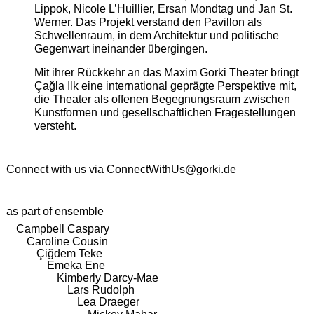
Lippok, Nicole L’Huillier, Ersan Mondtag und Jan St.
Werner. Das Projekt verstand den Pavillon als
Schwellenraum, in dem Architektur und politische
Gegenwart ineinander übergingen.
Mit ihrer Rückkehr an das Maxim Gorki Theater bringt
Çağla Ilk eine international geprägte Perspektive mit,
die Theater als offenen Begegnungsraum zwischen
Kunstformen und gesellschaftlichen Fragestellungen
versteht.
Connect with us via
ConnectWithUs@gorki.de
as part of ensemble
Campbell Caspary
Caroline Cousin
Çiğdem Teke
Emeka Ene
Kimberly Darcy-Mae
Lars Rudolph
Lea Draeger