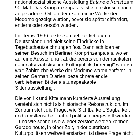
nationalsozialistische Ausstellung
Entartete Kunst
zum
90. Mal. Das Kronprinzenpalais ist ein historisch hoch
aufgeladener Ort, an dem zahlreiche Werke der
Moderne gezeigt wurden, bevor sie später diffamiert,
entfernt oder zerstört wurden.
Im Herbst 1936 reiste Samuel Beckett durch
Deutschland und hielt seine Eindrücke in
Tagebuchaufzeichnungen fest. Darin schildert er
seinen Besuch im Berliner Kronprinzenpalais, wo er
auf eine Ausstellung traf, die bereits von der radikalen
nationalsozialistischen Kulturpolitik „bereinigt“ worden
war: Zahlreiche Werke der Moderne waren entfernt. In
seinen German Diaries bezeichnete er die
verbliebenen Bilder als „unspeakable
Sittenausstellung“.
Die von Ilk und Kittelmann kuratierte Ausstellung
versteht sich nicht als historische Rekonstruktion. Im
Zentrum steht die Frage, wie Sichtbarkeit, Sagbarkeit
und künstlerische Freiheit politisch hergestellt werden
– und wie schnell sie wieder zerstört werden können.
Gerade heute, in einer Zeit, in der autoritäre
Kulturpolitiken weltweit erstarken, ist diese Frage nicht