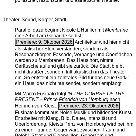
politischer, historischer und ästhetischer Räume.
Theater, Sound, Körper, Stadt
Parallel dazu beginnt
Nicole L’Huillier
mit ­
Membrane
eine Arbeit am Gebäude selbst.
Premiere: 9. Oktober 2026
Architektur wird hier nicht
als statischer Stein verstanden, sondern als
Resonanzkörper. Fassade, Vorhänge und Oberflächen
werden zu Membranen. Das Haus hört, nimmt
Geräusche auf und gibt sie zurück. Die Stadt bleibt
nicht draußen, sondern tritt akustisch in das Theater
ein. So entsteht ein zentrales Bild für das neue Gorki:
ein Haus, das nicht nur sendet, sondern empfängt.
Mit
Marco Fusinato
folgt
IN THE CORPSE OF THE
PRESENT – Prince Friedrich von Homburg
nach
Heinrich von Kleist.
Premiere: 23. Oktober 2026
Fusinato kommt aus Noise-Musik und bildender Kunst.
Er arbeitet mit Klang, Bild, Dauer, Intensität und
Überforderung. Kleists Prinz von Homburg wird bei ihm
zu einer Figur der Gegenwart: zwischen Traum und
Befehl, Staat und Eigenwillen, Gehorsam und