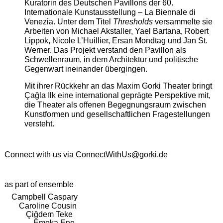
Kuratorin des Deutschen Pavillons der 60.
Internationale Kunstausstellung – La Biennale di
Venezia. Unter dem Titel
Thresholds
versammelte sie
Arbeiten von Michael Akstaller, Yael Bartana, Robert
Lippok, Nicole L’Huillier, Ersan Mondtag und Jan St.
Werner. Das Projekt verstand den Pavillon als
Schwellenraum, in dem Architektur und politische
Gegenwart ineinander übergingen.
Mit ihrer Rückkehr an das Maxim Gorki Theater bringt
Çağla Ilk eine international geprägte Perspektive mit,
die Theater als offenen Begegnungsraum zwischen
Kunstformen und gesellschaftlichen Fragestellungen
versteht.
Connect with us via
ConnectWithUs@gorki.de
as part of ensemble
Campbell Caspary
Caroline Cousin
Çiğdem Teke
Emeka Ene