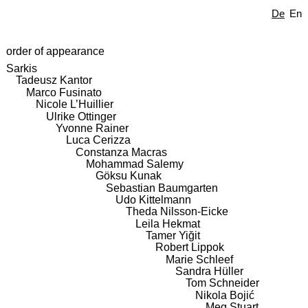
De
En
order of appearance
Sarkis
Tadeusz Kantor
Marco Fusinato
Nicole L’Huillier
Ulrike Ottinger
Yvonne Rainer
Luca Cerizza
Constanza Macras
Mohammad Salemy
Göksu Kunak
Sebastian Baumgarten
Udo Kittelmann
Theda Nilsson-Eicke
Leila Hekmat
Tamer Yiğit
Robert Lippok
Marie Schleef
Sandra Hüller
Tom Schneider
Nikola Bojić
Meg Stuart