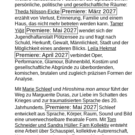
persönliche, politische und gesellschaftliche Räume:
Premiere: März 2027
Theda Nilsson-Eicke
erzählt von Verlust, Erinnerung, Familie und einem
Haus, das nicht mehr betreten werden kann.
Tamer
Premiere: Mai 2027
Yiğit
wendet sich der
Jugendhaftanstalt Plötzensee zu und fragt nach
Schuld, Herkunft, Gewalt, Männlichkeit, Stadt und der
Möglichkeit eines anderen Blicks.
Leila Hekmat
Premiere: April 2027
verbindet Oper,
Performance, Glamour, Bühnenbild, Kostüm und
gesellschaftliche Abgründe zu überbordenden,
komischen, brutalen und zugleich präzisen Formen der
Analyse.
Mit
Marie Schleef
und
Hiroshima mon amour
führt der
Weg zu Marguerite Duras, zur Liebe im Schatten des
Krieges und zur traumatisierten Sprache des 20.
Premiere: Mai 2027
Jahrhunderts.
Schleef
entwickelt aus Sprache, Körper, Raum, Sound und Bild
eine unverwechselbare theatrale Form. Mit
Tom
Schneider und Sandra Hüller: Farn Kollektiv
entsteht
eine Arbeit über Schauspiel, kollektive Autorenschaft,