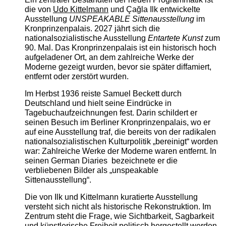
die von
Udo Kittelmann
und Çağla Ilk entwickelte
Ausstellung
UNSPEAKABLE Sittenausstellung
im
Kronprinzenpalais. 2027 jährt sich die
nationalsozialistische Ausstellung
Entartete Kunst
zum
90. Mal. Das Kronprinzenpalais ist ein historisch hoch
aufgeladener Ort, an dem zahlreiche Werke der
Moderne gezeigt wurden, bevor sie später diffamiert,
entfernt oder zerstört wurden.
Im Herbst 1936 reiste Samuel Beckett durch
Deutschland und hielt seine Eindrücke in
Tagebuchaufzeichnungen fest. Darin schildert er
seinen Besuch im Berliner Kronprinzenpalais, wo er
auf eine Ausstellung traf, die bereits von der radikalen
nationalsozialistischen Kulturpolitik „bereinigt“ worden
war: Zahlreiche Werke der Moderne waren entfernt. In
seinen German Diaries bezeichnete er die
verbliebenen Bilder als „unspeakable
Sittenausstellung“.
Die von Ilk und Kittelmann kuratierte Ausstellung
versteht sich nicht als historische Rekonstruktion. Im
Zentrum steht die Frage, wie Sichtbarkeit, Sagbarkeit
und künstlerische Freiheit politisch hergestellt werden