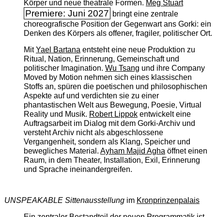
Körper und neue theatrale Formen.
Meg Stuart
Premiere: Juni 2027
bringt eine zentrale
choreografische Position der Gegenwart ans Gorki: ein
Denken des Körpers als offener, fragiler, politischer Ort.
Mit
Yael Bartana
entsteht eine neue Produktion zu
Ritual, Nation, Erinnerung, Gemeinschaft und
politischer Imagination.
Wu Tsang
und ihre Company
Moved by Motion nehmen sich eines klassischen
Stoffs an, spüren die poetischen und philosophischen
Aspekte auf und verdichten sie zu einer
phantastischen Welt aus Bewegung, Poesie, Virtual
Reality und Musik.
Robert Lippok
entwickelt eine
Auftragsarbeit im Dialog mit dem Gorki-Archiv und
versteht Archiv nicht als abgeschlossene
Vergangenheit, sondern als Klang, Speicher und
bewegliches Material.
Ayham Majid Agha
öffnet einen
Raum, in dem Theater, Installation, Exil, Erinnerung
und Sprache ineinandergreifen.
UNSPEAKABLE Sittenausstellung
im
Kronprinzenpalais
Ein zentraler Bestandteil der neuen Programmatik ist