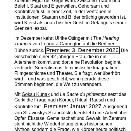
zu einer Figur der Gegenwart: zwischen Traum und
Befehl, Staat und Eigenwillen, Gehorsam und
Kontrollverlust. In einer Zeit, in der Vertrauen in
Institutionen, Staaten und Bilder brüchig geworden ist,
wird Kleist als anarchischer Geist im Gefängnis seiner
Grenzen lesbar.
Im Dezember kehrt
Ulrike Ottinger
mit
The ­Hearing
Trumpet
von Leonora Carrington auf die Berliner
Premiere: 3. Dezember 2026
Bühne zurück.
Die
Geschichte einer 92-jährigen Frau, die in ein
Altersheim kommt und dort eine Revolution beginnt,
verbindet Surrealismus, feministische Imagination,
Filmgeschichte und Theater. Sie fragt, wer überhört
wird – und was geschieht, wenn gerade diese
Stimmen beginnen, die Welt zu verändern.
Mit
Göksu Kunak
und
Le Sacre du printemps
setzt das
Gorki die Frage nach Körper, Ritual, Rausch und
Premiere: Januar 2027
Kontrolle fort.
Ausgehend
von Stravinskys Skandalstück entsteht eine Arbeit über
Opfer, Ekstase, Gemeinschaft und Gewalt. Im Zentrum
steht nicht die Wiederholung eines historischen
Mythos, sondern die Frage, wie Körper heute politisch