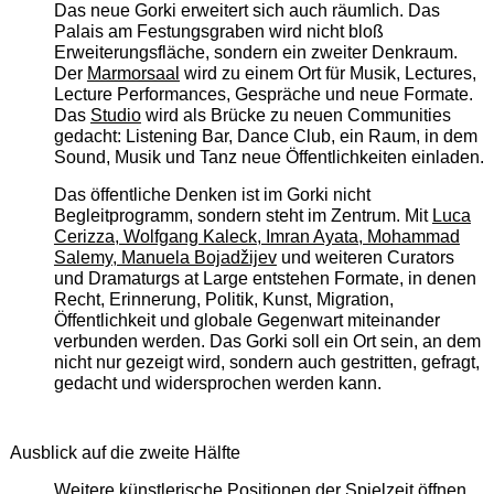
Das neue Gorki erweitert sich auch räumlich. Das
Palais am Festungsgraben wird nicht bloß
Erweiterungsfläche, sondern ein zweiter Denkraum.
Der
Marmorsaal
wird zu einem Ort für Musik, Lectures,
Lecture Performances, Gespräche und neue Formate.
Das
Studio
wird als Brücke zu neuen Communities
gedacht: Listening Bar, Dance Club, ein Raum, in dem
Sound, Musik und Tanz neue Öffentlichkeiten einladen.
Das öffentliche Denken ist im Gorki nicht
Begleitprogramm, sondern steht im Zentrum. Mit
Luca
Cerizza, Wolfgang Kaleck, Imran Ayata, Mohammad
Salemy, Manuela Bojadžijev
und weiteren Curators
und Dramaturgs at Large entstehen Formate, in denen
Recht, Erinnerung, Politik, Kunst, Migration,
Öffentlichkeit und globale Gegenwart miteinander
verbunden werden. Das Gorki soll ein Ort sein, an dem
nicht nur gezeigt wird, sondern auch gestritten, gefragt,
gedacht und widersprochen werden kann.
Ausblick auf die zweite Hälfte
Weitere künstlerische Positionen der Spielzeit öffnen