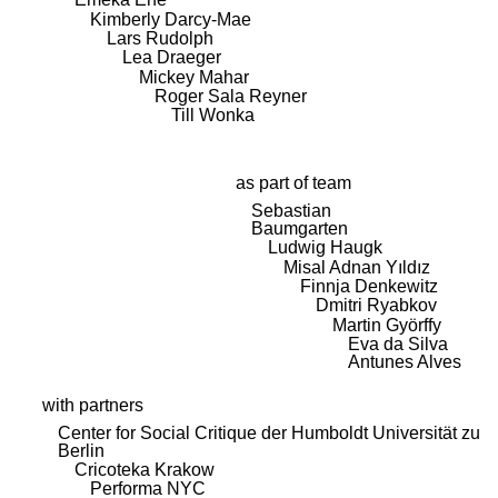
Kimberly Darcy-Mae
Lars Rudolph
Lea Draeger
Mickey Mahar
Roger Sala Reyner
Till Wonka
as part of team
Sebastian
Baumgarten
Ludwig Haugk
Misal Adnan Yıldız
Finnja Denkewitz
Dmitri Ryabkov
Martin Györffy
Eva da Silva
Antunes Alves
with partners
Center for Social Critique der Humboldt Universität zu
Berlin
Cricoteka Krakow
Performa NYC