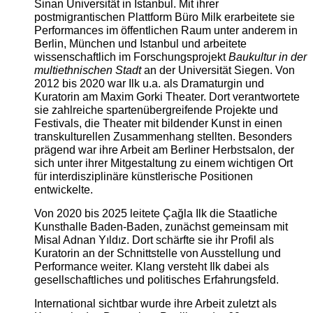
Sinan Universität in Istanbul. Mit ihrer
postmigrantischen Plattform Büro Milk erarbeitete sie
Performances im öffentlichen Raum unter anderem in
Berlin, München und Istanbul und arbeitete
wissenschaftlich im Forschungsprojekt
Baukultur in der
multiethnischen Stadt
an der Universität Siegen. Von
2012 bis 2020 war Ilk u.a. als Dramaturgin und
Kuratorin am Maxim Gorki Theater. Dort verantwortete
sie zahlreiche spartenübergreifende Projekte und
Festivals, die Theater mit bildender Kunst in einen
transkulturellen Zusammenhang stellten. Besonders
prägend war ihre Arbeit am Berliner Herbstsalon, der
sich unter ihrer Mitgestaltung zu einem wichtigen Ort
für interdisziplinäre künstlerische Positionen
entwickelte.
Von 2020 bis 2025 leitete Çağla Ilk die Staatliche
Kunsthalle Baden-Baden, zunächst gemeinsam mit
Misal Adnan Yıldız. Dort schärfte sie ihr Profil als
Kuratorin an der Schnittstelle von Ausstellung und
Performance weiter. Klang versteht Ilk dabei als
gesellschaftliches und politisches Erfahrungsfeld.
International sichtbar wurde ihre Arbeit zuletzt als