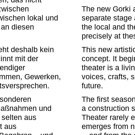
zwischen
The new Gorki 
wischen lokal und
separate stage 
u an diesen
the local and th
precisely at th
eht deshalb kein
This new artisti
nnt mit der
concept. It begi
bendiger
theater is a li
timmen, Gewerken,
voices, crafts,
tsversprechen.
future.
besonderen
The first seaso
rmaßnahmen und
a construction s
 selten aus
Theater rarely 
t aus
emerges from ne