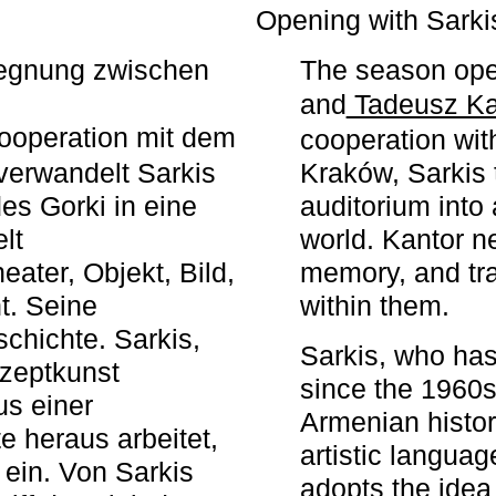
r
Opening with Sarki
egegnung zwischen
The season ope
and
Tadeusz Ka
ooperation mit dem
cooperation wit
erwandelt Sarkis
Kraków, Sarkis 
s Gorki in eine
auditorium into 
elt
world. Kantor n
ater, Objekt, Bild,
memory, and tra
t. Seine
within them.
chichte. Sarkis,
Sarkis, who has
nzeptkunst
since the 1960s
us einer
Armenian histor
e heraus arbeitet,
artistic languag
 ein. Von Sarkis
adopts the idea 