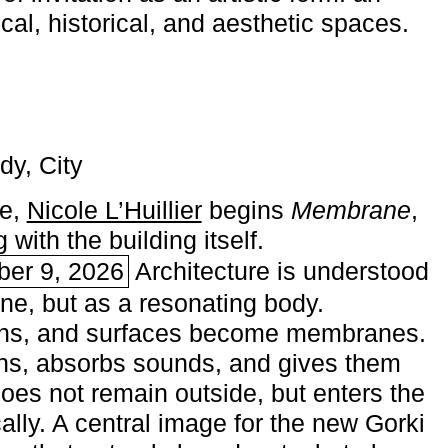
ical, historical, and aesthetic spaces.
dy, City
me,
Nicole L’Huillier
begins ­
Membrane
,
with the building itself.
ber 9, 2026
Architecture is understood
one, but as a resonating body.
ins, and surfaces become membranes.
ns, absorbs sounds, and gives them
does not remain outside, but enters the
ally. A central image for the new Gorki