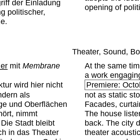
iff der Einladung
opening of polit
g politischer,
me.
Theater, Sound, Bo
ier
mit ­
Membrane
At the same ti
a work engaging 
tur wird hier nicht
Premiere: Octo
ndern als
not as static st
ge und Oberflächen
Facades, curta
ört, nimmt
The house liste
Die Stadt bleibt
back. The city 
sch in das Theater
theater acoustic