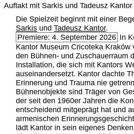
Auftakt mit Sarkis und Tadeusz Kanto
Die Spielzeit beginnt mit einer B
Sarkis
und
Tadeusz Kantor
.
Premiere: 4. September 2026
In K
Kantor Museum Cricoteka Kraków v
den Bühnen- und Zuschauerraum de
Installation, die sich mit Kantors W
auseinandersetzt. Kantor dachte The
Erinnerung und Trauma nie getrenn
Bühnenobjekte sind Träger von Ges
der seit den 1960er Jahren die Ko
entscheidend mitgeprägt hat und a
armenischen ­Erinnerungsgeschicht
lädt Kantor in sein eigenes Denken