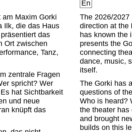
En
nt am Maxim Gorki
The 2026/2027 s
 Ilk, die das Haus
direction at th
 präsentiert das
has known the i
en Ort zwischen
presents the Go
Performance, Tanz,
connecting thea
dance, music, s
itself.
em zentrale Fragen
Wer spricht? Wer
The Gorki has a
s hat Sichtbarkeit
questions of th
en und neue
Who is heard? 
ran knüpft das
the theater has c
and brought new
builds on this l
n, das nicht