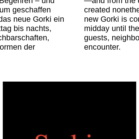
 Begehren – und
—and from the q
aum geschaffen
created nonethel
das neue Gorki ein
new Gorki is c
tag bis nachts,
midday until the
achbarschaften,
guests, neighbo
Formen der
encounter.