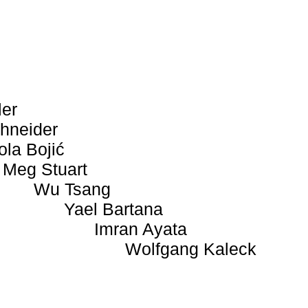
ler
hneider
ola Bojić
Meg Stuart
Wu Tsang
Yael Bartana
Imran Ayata
Wolfgang Kaleck