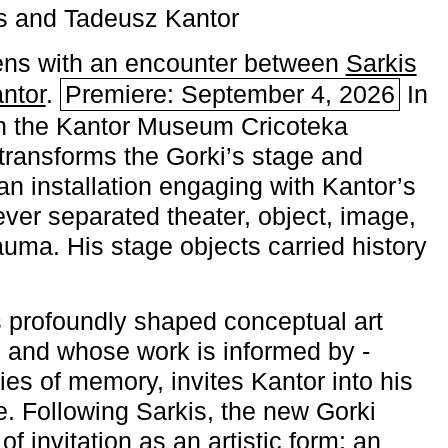
s and Tadeusz Kantor
ns with an encounter between
Sarkis
ntor
.
Premiere: September 4, 2026
In
h the ­Kantor Museum Cricoteka
transforms the Gorki’s stage and
an installation engaging with Kantor’s
ever separated theater, object, image,
uma. His stage objects carried history
 profoundly shaped conceptual art
 and whose work is informed by ­
ies of memory, invites Kantor into his
e. Following Sarkis, the new Gorki
of invitation as an artistic form: an