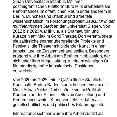
Sinan Universität in Istanbul. Mit ihrer
postmigrantischen Plattform Büro Milk erarbeitete sie
Performances im öffentlichen Raum unter anderem in
Berlin, München und Istanbul und arbeitete
wissenschaftlich im Forschungsprojekt
Baukultur in der
multiethnischen Stadt
an der Universität Siegen. Von
2012 bis 2020 war Ilk u.a. als Dramaturgin und
Kuratorin am Maxim Gorki Theater. Dort verantwortete
sie zahlreiche spartenübergreifende Projekte und
Festivals, die Theater mit bildender Kunst in einen
transkulturellen Zusammenhang stellten. Besonders
prägend war ihre Arbeit am Berliner Herbstsalon, der
sich unter ihrer Mitgestaltung zu einem wichtigen Ort
für interdisziplinäre künstlerische Positionen
entwickelte.
Von 2020 bis 2025 leitete Çağla Ilk die Staatliche
Kunsthalle Baden-Baden, zunächst gemeinsam mit
Misal Adnan Yıldız. Dort schärfte sie ihr Profil als
Kuratorin an der Schnittstelle von Ausstellung und
Performance weiter. Klang versteht Ilk dabei als
gesellschaftliches und politisches Erfahrungsfeld.
International sichtbar wurde ihre Arbeit zuletzt als