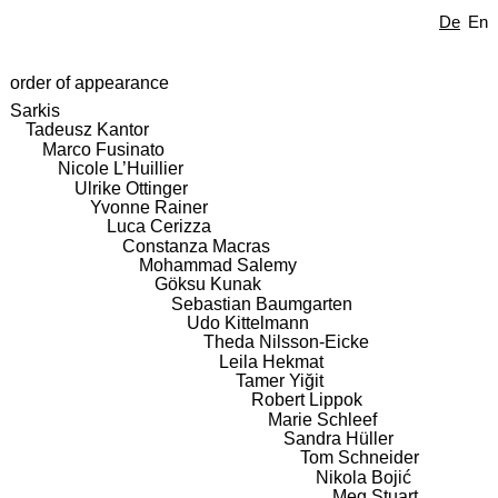
De
En
order of appearance
Sarkis
Tadeusz Kantor
Marco Fusinato
Nicole L’Huillier
Ulrike Ottinger
Yvonne Rainer
Luca Cerizza
Constanza Macras
Mohammad Salemy
Göksu Kunak
Sebastian Baumgarten
Udo Kittelmann
Theda Nilsson-Eicke
Leila Hekmat
Tamer Yiğit
Robert Lippok
Marie Schleef
Sandra Hüller
Tom Schneider
Nikola Bojić
Meg Stuart