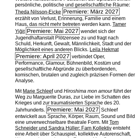
persönliche, politische und gesellschaftliche Räume:
Premiere: März 2027
Theda Nilsson-Eicke
erzählt von Verlust, Erinnerung, Familie und einem
Haus, das nicht mehr betreten werden kann.
Tamer
Premiere: Mai 2027
Yiğit
wendet sich der
Jugendhaftanstalt Plötzensee zu und fragt nach
Schuld, Herkunft, Gewalt, Männlichkeit, Stadt und der
Möglichkeit eines anderen Blicks.
Leila Hekmat
Premiere: April 2027
verbindet Oper,
Performance, Glamour, Bühnenbild, Kostüm und
gesellschaftliche Abgründe zu überbordenden,
komischen, brutalen und zugleich präzisen Formen der
Analyse.
Mit
Marie Schleef
und
Hiroshima mon amour
führt der
Weg zu Marguerite Duras, zur Liebe im Schatten des
Krieges und zur traumatisierten Sprache des 20.
Premiere: Mai 2027
Jahrhunderts.
Schleef
entwickelt aus Sprache, Körper, Raum, Sound und Bild
eine unverwechselbare theatrale Form. Mit
Tom
Schneider und Sandra Hüller: Farn Kollektiv
entsteht
eine Arbeit über Schauspiel, kollektive Autorenschaft,