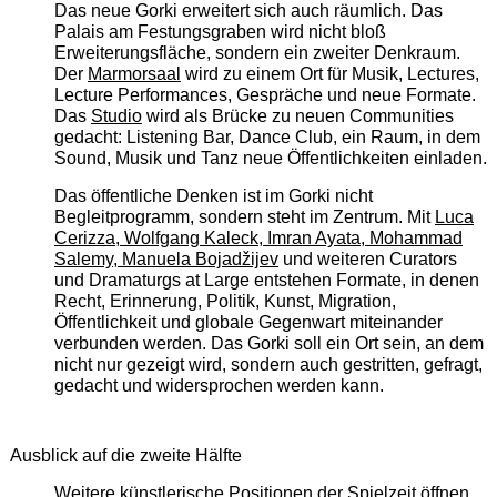
Das neue Gorki erweitert sich auch räumlich. Das
Palais am Festungsgraben wird nicht bloß
Erweiterungsfläche, sondern ein zweiter Denkraum.
Der
Marmorsaal
wird zu einem Ort für Musik, Lectures,
Lecture Performances, Gespräche und neue Formate.
Das
Studio
wird als Brücke zu neuen Communities
gedacht: Listening Bar, Dance Club, ein Raum, in dem
Sound, Musik und Tanz neue Öffentlichkeiten einladen.
Das öffentliche Denken ist im Gorki nicht
Begleitprogramm, sondern steht im Zentrum. Mit
Luca
Cerizza, Wolfgang Kaleck, Imran Ayata, Mohammad
Salemy, Manuela Bojadžijev
und weiteren Curators
und Dramaturgs at Large entstehen Formate, in denen
Recht, Erinnerung, Politik, Kunst, Migration,
Öffentlichkeit und globale Gegenwart miteinander
verbunden werden. Das Gorki soll ein Ort sein, an dem
nicht nur gezeigt wird, sondern auch gestritten, gefragt,
gedacht und widersprochen werden kann.
Ausblick auf die zweite Hälfte
Weitere künstlerische Positionen der Spielzeit öffnen