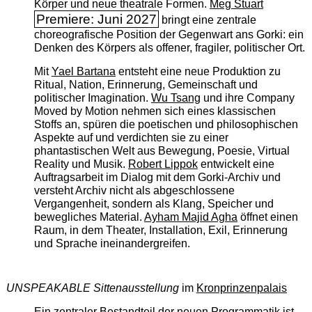
Körper und neue theatrale Formen.
Meg Stuart
Premiere: Juni 2027
bringt eine zentrale
choreografische Position der Gegenwart ans Gorki: ein
Denken des Körpers als offener, fragiler, politischer Ort.
Mit
Yael Bartana
entsteht eine neue Produktion zu
Ritual, Nation, Erinnerung, Gemeinschaft und
politischer Imagination.
Wu Tsang
und ihre Company
Moved by Motion nehmen sich eines klassischen
Stoffs an, spüren die poetischen und philosophischen
Aspekte auf und verdichten sie zu einer
phantastischen Welt aus Bewegung, Poesie, Virtual
Reality und Musik.
Robert Lippok
entwickelt eine
Auftragsarbeit im Dialog mit dem Gorki-Archiv und
versteht Archiv nicht als abgeschlossene
Vergangenheit, sondern als Klang, Speicher und
bewegliches Material.
Ayham Majid Agha
öffnet einen
Raum, in dem Theater, Installation, Exil, Erinnerung
und Sprache ineinandergreifen.
UNSPEAKABLE Sittenausstellung
im
Kronprinzenpalais
Ein zentraler Bestandteil der neuen Programmatik ist