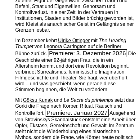
zu einer Figur der Gegenwart: zwischen Traum und
Befehl, Staat und Eigenwillen, Gehorsam und
Kontrollverlust. In einer Zeit, in der Vertrauen in
Institutionen, Staaten und Bilder brüchig geworden ist,
wird Kleist als anarchischer Geist im Gefängnis seiner
Grenzen lesbar.
Im Dezember kehrt
Ulrike Ottinger
mit
The ­Hearing
Trumpet
von Leonora Carrington auf die Berliner
Premiere: 3. Dezember 2026
Bühne zurück.
Die
Geschichte einer 92-jährigen Frau, die in ein
Altersheim kommt und dort eine Revolution beginnt,
verbindet Surrealismus, feministische Imagination,
Filmgeschichte und Theater. Sie fragt, wer überhört
wird – und was geschieht, wenn gerade diese
Stimmen beginnen, die Welt zu verändern.
Mit
Göksu Kunak
und
Le Sacre du printemps
setzt das
Gorki die Frage nach Körper, Ritual, Rausch und
Premiere: Januar 2027
Kontrolle fort.
Ausgehend
von Stravinskys Skandalstück entsteht eine Arbeit über
Opfer, Ekstase, Gemeinschaft und Gewalt. Im Zentrum
steht nicht die Wiederholung eines historischen
Mythos, sondern die Frage, wie Körper heute politisch