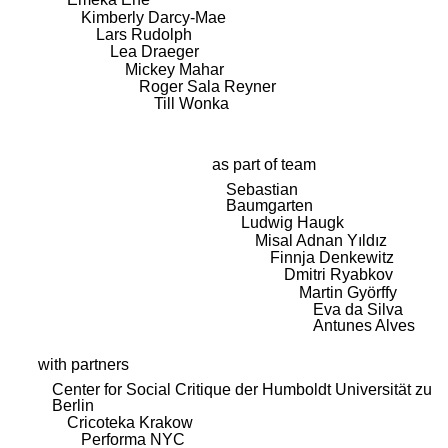
Kimberly Darcy-Mae
Lars Rudolph
Lea Draeger
Mickey Mahar
Roger Sala Reyner
Till Wonka
as part of team
Sebastian
Baumgarten
Ludwig Haugk
Misal Adnan Yıldız
Finnja Denkewitz
Dmitri Ryabkov
Martin Györffy
Eva da Silva
Antunes Alves
with partners
Center for Social Critique der Humboldt Universität zu
Berlin
Cricoteka Krakow
Performa NYC