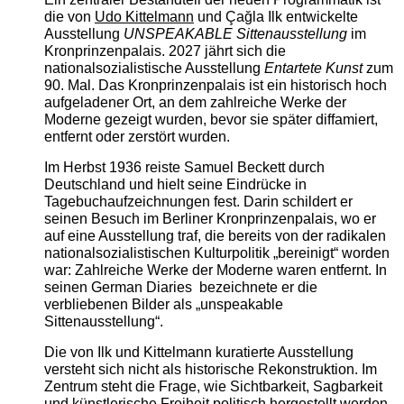
die von
Udo Kittelmann
und Çağla Ilk entwickelte
Ausstellung
UNSPEAKABLE Sittenausstellung
im
Kronprinzenpalais. 2027 jährt sich die
nationalsozialistische Ausstellung
Entartete Kunst
zum
90. Mal. Das Kronprinzenpalais ist ein historisch hoch
aufgeladener Ort, an dem zahlreiche Werke der
Moderne gezeigt wurden, bevor sie später diffamiert,
entfernt oder zerstört wurden.
Im Herbst 1936 reiste Samuel Beckett durch
Deutschland und hielt seine Eindrücke in
Tagebuchaufzeichnungen fest. Darin schildert er
seinen Besuch im Berliner Kronprinzenpalais, wo er
auf eine Ausstellung traf, die bereits von der radikalen
nationalsozialistischen Kulturpolitik „bereinigt“ worden
war: Zahlreiche Werke der Moderne waren entfernt. In
seinen German Diaries bezeichnete er die
verbliebenen Bilder als „unspeakable
Sittenausstellung“.
Die von Ilk und Kittelmann kuratierte Ausstellung
versteht sich nicht als historische Rekonstruktion. Im
Zentrum steht die Frage, wie Sichtbarkeit, Sagbarkeit
und künstlerische Freiheit politisch hergestellt werden