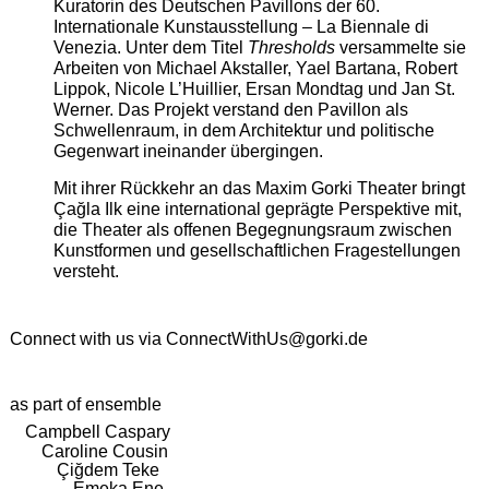
Kuratorin des Deutschen Pavillons der 60.
Internationale Kunstausstellung – La Biennale di
Venezia. Unter dem Titel
Thresholds
versammelte sie
Arbeiten von Michael Akstaller, Yael Bartana, Robert
Lippok, Nicole L’Huillier, Ersan Mondtag und Jan St.
Werner. Das Projekt verstand den Pavillon als
Schwellenraum, in dem Architektur und politische
Gegenwart ineinander übergingen.
Mit ihrer Rückkehr an das Maxim Gorki Theater bringt
Çağla Ilk eine international geprägte Perspektive mit,
die Theater als offenen Begegnungsraum zwischen
Kunstformen und gesellschaftlichen Fragestellungen
versteht.
Connect with us via
ConnectWithUs@gorki.de
as part of ensemble
Campbell Caspary
Caroline Cousin
Çiğdem Teke
Emeka Ene