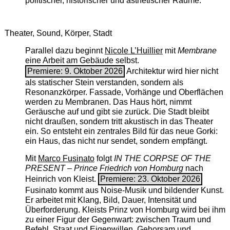
politischer, historischer und ästhetischer Räume.
Theater, Sound, Körper, Stadt
Parallel dazu beginnt
Nicole L’Huillier
mit ­
Membrane
eine Arbeit am Gebäude selbst.
Premiere: 9. Oktober 2026
Architektur wird hier nicht
als statischer Stein verstanden, sondern als
Resonanzkörper. Fassade, Vorhänge und Oberflächen
werden zu Membranen. Das Haus hört, nimmt
Geräusche auf und gibt sie zurück. Die Stadt bleibt
nicht draußen, sondern tritt akustisch in das Theater
ein. So entsteht ein zentrales Bild für das neue Gorki:
ein Haus, das nicht nur sendet, sondern empfängt.
Mit
Marco Fusinato
folgt
IN THE CORPSE OF THE
PRESENT – Prince Friedrich von Homburg
nach
Heinrich von Kleist.
Premiere: 23. Oktober 2026
Fusinato kommt aus Noise-Musik und bildender Kunst.
Er arbeitet mit Klang, Bild, Dauer, Intensität und
Überforderung. Kleists Prinz von Homburg wird bei ihm
zu einer Figur der Gegenwart: zwischen Traum und
Befehl, Staat und Eigenwillen, Gehorsam und