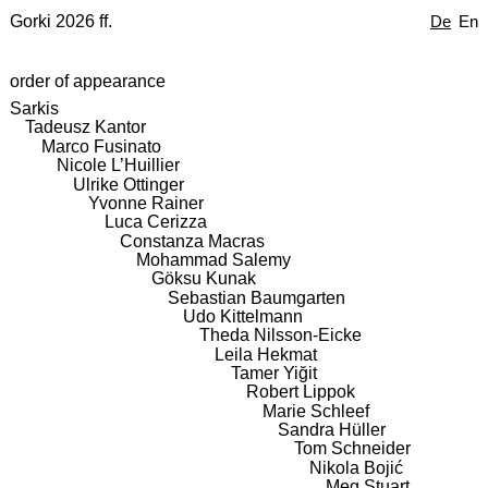
Gorki 2026 ff.
De
En
order of appearance
Sarkis
Tadeusz Kantor
Marco Fusinato
Nicole L’Huillier
Ulrike Ottinger
Yvonne Rainer
Luca Cerizza
Constanza Macras
Mohammad Salemy
Göksu Kunak
Sebastian Baumgarten
Udo Kittelmann
Theda Nilsson-Eicke
Leila Hekmat
Tamer Yiğit
Robert Lippok
Marie Schleef
Sandra Hüller
Tom Schneider
Nikola Bojić
Meg Stuart