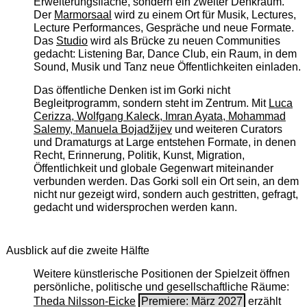
Erweiterungsfläche, sondern ein zweiter Denkraum.
Der
Marmorsaal
wird zu einem Ort für Musik, Lectures,
Lecture Performances, Gespräche und neue Formate.
Das
Studio
wird als Brücke zu neuen Communities
gedacht: Listening Bar, Dance Club, ein Raum, in dem
Sound, Musik und Tanz neue Öffentlichkeiten einladen.
Das öffentliche Denken ist im Gorki nicht
Begleitprogramm, sondern steht im Zentrum. Mit
Luca
Cerizza, Wolfgang Kaleck, Imran Ayata, Mohammad
Salemy, Manuela Bojadžijev
und weiteren Curators
und Dramaturgs at Large entstehen Formate, in denen
Recht, Erinnerung, Politik, Kunst, Migration,
Öffentlichkeit und globale Gegenwart miteinander
verbunden werden. Das Gorki soll ein Ort sein, an dem
nicht nur gezeigt wird, sondern auch gestritten, gefragt,
gedacht und widersprochen werden kann.
Ausblick auf die zweite Hälfte
Weitere künstlerische Positionen der Spielzeit öffnen
persönliche, politische und gesellschaftliche Räume:
Theda Nilsson-Eicke
Premiere: März 2027
erzählt