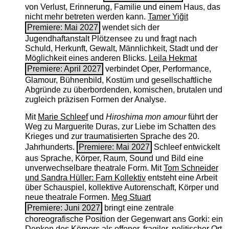
von Verlust, Erinnerung, Familie und einem Haus, das
nicht mehr betreten werden kann.
Tamer Yiğit
Premiere: Mai 2027
wendet sich der
Jugendhaftanstalt Plötzensee zu und fragt nach
Schuld, Herkunft, Gewalt, Männlichkeit, Stadt und der
Möglichkeit eines anderen Blicks.
Leila Hekmat
Premiere: April 2027
verbindet Oper, Performance,
Glamour, Bühnenbild, Kostüm und gesellschaftliche
Abgründe zu überbordenden, komischen, brutalen und
zugleich präzisen Formen der Analyse.
Mit
Marie Schleef
und
Hiroshima mon amour
führt der
Weg zu Marguerite Duras, zur Liebe im Schatten des
Krieges und zur traumatisierten Sprache des 20.
Jahrhunderts.
Premiere: Mai 2027
Schleef entwickelt
aus Sprache, Körper, Raum, Sound und Bild eine
unverwechselbare theatrale Form. Mit
Tom Schneider
und Sandra Hüller: Farn Kollektiv
entsteht eine Arbeit
über Schauspiel, kollektive Autorenschaft, Körper und
neue theatrale Formen.
Meg Stuart
Premiere: Juni 2027
bringt eine zentrale
choreografische Position der Gegenwart ans Gorki: ein
Denken des Körpers als offener, fragiler, politischer Ort.