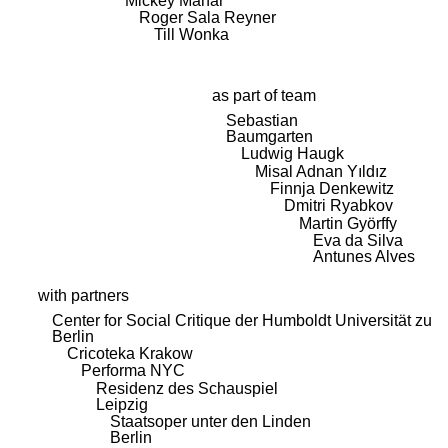
Mickey Mahar
Roger Sala Reyner
Till Wonka
as part of team
Sebastian
Baumgarten
Ludwig Haugk
Misal Adnan Yıldız
Finnja Denkewitz
Dmitri Ryabkov
Martin Györffy
Eva da Silva
Antunes Alves
with partners
Center for Social Critique der Humboldt Universität zu
Berlin
Cricoteka Krakow
Performa NYC
Residenz des Schauspiel
Leipzig
Staatsoper unter den Linden
Berlin