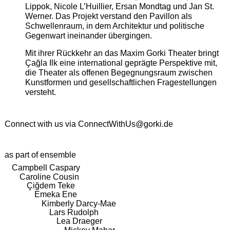
Lippok, Nicole L’Huillier, Ersan Mondtag und Jan St.
Werner. Das Projekt verstand den Pavillon als
Schwellenraum, in dem Architektur und politische
Gegenwart ineinander übergingen.
Mit ihrer Rückkehr an das Maxim Gorki Theater bringt
Çağla Ilk eine international geprägte Perspektive mit,
die Theater als offenen Begegnungsraum zwischen
Kunstformen und gesellschaftlichen Fragestellungen
versteht.
Connect with us via
ConnectWithUs@gorki.de
as part of ensemble
Campbell Caspary
Caroline Cousin
Çiğdem Teke
Emeka Ene
Kimberly Darcy-Mae
Lars Rudolph
Lea Draeger