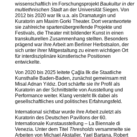
wissenschaftlich im Forschungsprojekt
Baukultur in der
multiethnischen Stadt
an der Universität Siegen. Von
2012 bis 2020 war Ilk u.a. als Dramaturgin und
Kuratorin am Maxim Gorki Theater. Dort verantwortete
sie zahlreiche spartenübergreifende Projekte und
Festivals, die Theater mit bildender Kunst in einen
transkulturellen Zusammenhang stellten. Besonders
prägend war ihre Arbeit am Berliner Herbstsalon, der
sich unter ihrer Mitgestaltung zu einem wichtigen Ort
für interdisziplinäre künstlerische Positionen
entwickelte.
Von 2020 bis 2025 leitete Çağla Ilk die Staatliche
Kunsthalle Baden-Baden, zunächst gemeinsam mit
Misal Adnan Yıldız. Dort schärfte sie ihr Profil als
Kuratorin an der Schnittstelle von Ausstellung und
Performance weiter. Klang versteht Ilk dabei als
gesellschaftliches und politisches Erfahrungsfeld.
International sichtbar wurde ihre Arbeit zuletzt als
Kuratorin des Deutschen Pavillons der 60.
Internationale Kunstausstellung – La Biennale di
Venezia. Unter dem Titel
Thresholds
versammelte sie
Arbeiten von Michael Akstaller, Yael Bartana, Robert