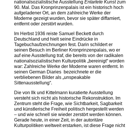
nationalsozialistische Ausstellung
Entartete Kunst
zum
90. Mal. Das Kronprinzenpalais ist ein historisch hoch
aufgeladener Ort, an dem zahlreiche Werke der
Moderne gezeigt wurden, bevor sie später diffamiert,
entfernt oder zerstört wurden.
Im Herbst 1936 reiste Samuel Beckett durch
Deutschland und hielt seine Eindrücke in
Tagebuchaufzeichnungen fest. Darin schildert er
seinen Besuch im Berliner Kronprinzenpalais, wo er
auf eine Ausstellung traf, die bereits von der radikalen
nationalsozialistischen Kulturpolitik „bereinigt“ worden
war: Zahlreiche Werke der Moderne waren entfernt. In
seinen German Diaries bezeichnete er die
verbliebenen Bilder als „unspeakable
Sittenausstellung“.
Die von Ilk und Kittelmann kuratierte Ausstellung
versteht sich nicht als historische Rekonstruktion. Im
Zentrum steht die Frage, wie Sichtbarkeit, Sagbarkeit
und künstlerische Freiheit politisch hergestellt werden
– und wie schnell sie wieder zerstört werden können.
Gerade heute, in einer Zeit, in der autoritäre
Kulturpolitiken weltweit erstarken, ist diese Frage nicht