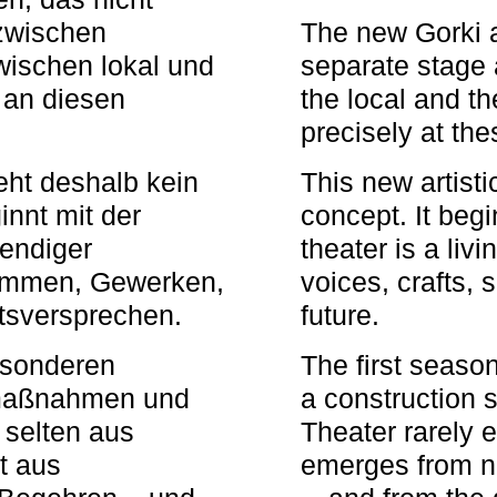
zwischen
The new Gorki 
wischen lokal und
separate stage 
u an diesen
the local and th
precisely at th
eht deshalb kein
This new artisti
nnt mit der
concept. It begi
bendiger
theater is a li
timmen, Gewerken,
voices, crafts,
tsversprechen.
future.
besonderen
The first seaso
rmaßnahmen und
a construction s
 selten aus
Theater rarely 
t aus
emerges from ne