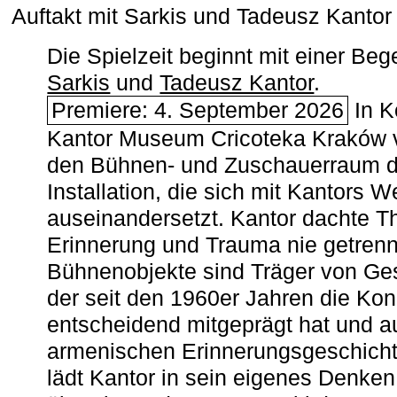
Auftakt mit Sarkis und Tadeusz Kanto
Die Spielzeit beginnt mit einer B
Sarkis
und
Tadeusz Kantor
.
Premiere: 4. September 2026
In K
Kantor Museum Cricoteka Kraków v
den Bühnen- und Zuschauerraum de
Installation, die sich mit Kantors W
auseinandersetzt. Kantor dachte The
Erinnerung und Trauma nie getrenn
Bühnenobjekte sind Träger von Ges
der seit den 1960er Jahren die Ko
entscheidend mitgeprägt hat und a
armenischen ­Erinnerungsgeschicht
lädt Kantor in sein eigenes Denken