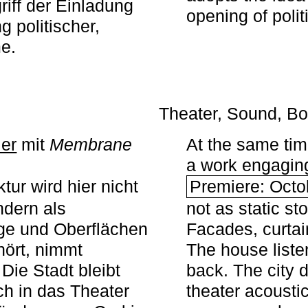
iff der Einladung
opening of polit
g politischer,
me.
Theater, Sound, Bo
ier
mit ­
Membrane
At the same ti
a work engaging 
tur wird hier nicht
Premiere: Octo
ndern als
not as static st
ge und Oberflächen
Facades, curta
ört, nimmt
The house liste
Die Stadt bleibt
back. The city 
sch in das Theater
theater acoustic