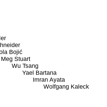
ler
hneider
ola Bojić
Meg Stuart
Wu Tsang
Yael Bartana
Imran Ayata
Wolfgang Kaleck