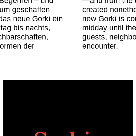
 Begehren – und
—and from the q
aum geschaffen
created nonethel
das neue Gorki ein
new Gorki is c
tag bis nachts,
midday until the
achbarschaften,
guests, neighbo
Formen der
encounter.