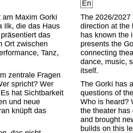
En
nt am Maxim Gorki
The 2026/2027 s
 Ilk, die das Haus
direction at th
 präsentiert das
has known the i
en Ort zwischen
presents the Go
Performance, Tanz,
connecting thea
dance, music, s
itself.
em zentrale Fragen
Wer spricht? Wer
The Gorki has a
s hat Sichtbarkeit
questions of th
en und neue
Who is heard? 
ran knüpft das
the theater has c
and brought new
builds on this l
n, das nicht