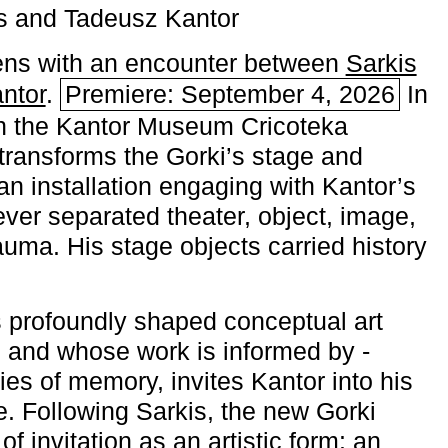
s and Tadeusz Kantor
ns with an encounter between
Sarkis
ntor
.
Premiere: September 4, 2026
In
h the ­Kantor Museum Cricoteka
transforms the Gorki’s stage and
an installation engaging with Kantor’s
ever separated theater, object, image,
uma. His stage objects carried history
 profoundly shaped conceptual art
 and whose work is informed by ­
ies of memory, invites Kantor into his
e. Following Sarkis, the new Gorki
of invitation as an artistic form: an