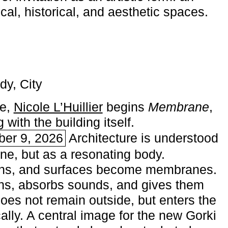
ical, historical, and aesthetic spaces.
dy, City
me,
Nicole L’Huillier
begins ­
Membrane
,
with the building itself.
ber 9, 2026
Architecture is understood
one, but as a resonating body.
ins, and surfaces become membranes.
ns, absorbs sounds, and gives them
does not remain outside, but enters the
ally. A central image for the new Gorki