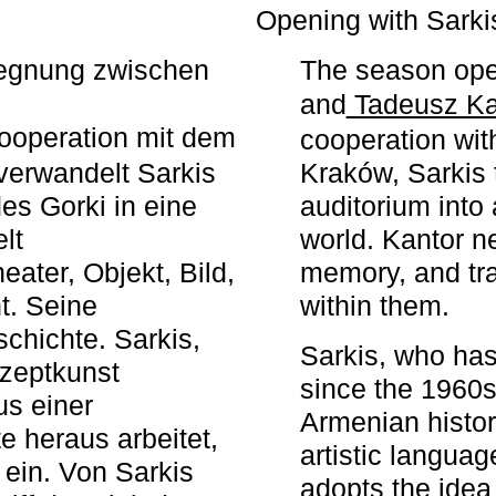
r
Opening with Sarki
egegnung zwischen
The season ope
and
Tadeusz Ka
ooperation mit dem
cooperation wit
erwandelt Sarkis
Kraków, Sarkis 
s Gorki in eine
auditorium into 
elt
world. Kantor n
ater, Objekt, Bild,
memory, and tra
t. Seine
within them.
chichte. Sarkis,
Sarkis, who has
nzeptkunst
since the 1960s
us einer
Armenian histor
e heraus arbeitet,
artistic languag
 ein. Von Sarkis
adopts the idea 