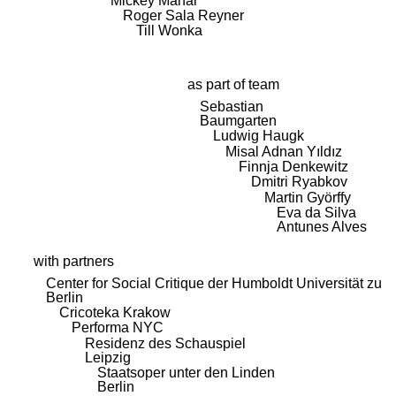
Mickey Mahar
Roger Sala Reyner
Till Wonka
as part of team
Sebastian
Baumgarten
Ludwig Haugk
Misal Adnan Yıldız
Finnja Denkewitz
Dmitri Ryabkov
Martin Györffy
Eva da Silva
Antunes Alves
with partners
Center for Social Critique der Humboldt Universität zu
Berlin
Cricoteka Krakow
Performa NYC
Residenz des Schauspiel
Leipzig
Staatsoper unter den Linden
Berlin