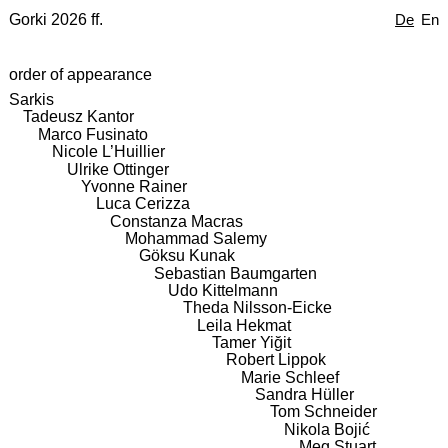
Gorki 2026 ff.
De
En
order of appearance
Sarkis
Tadeusz Kantor
Marco Fusinato
Nicole L’Huillier
Ulrike Ottinger
Yvonne Rainer
Luca Cerizza
Constanza Macras
Mohammad Salemy
Göksu Kunak
Sebastian Baumgarten
Udo Kittelmann
Theda Nilsson-Eicke
Leila Hekmat
Tamer Yiğit
Robert Lippok
Marie Schleef
Sandra Hüller
Tom Schneider
Nikola Bojić
Meg Stuart