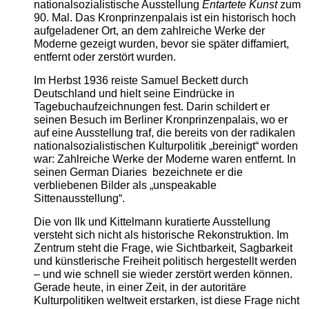
nationalsozialistische Ausstellung
Entartete Kunst
zum
90. Mal. Das Kronprinzenpalais ist ein historisch hoch
aufgeladener Ort, an dem zahlreiche Werke der
Moderne gezeigt wurden, bevor sie später diffamiert,
entfernt oder zerstört wurden.
Im Herbst 1936 reiste Samuel Beckett durch
Deutschland und hielt seine Eindrücke in
Tagebuchaufzeichnungen fest. Darin schildert er
seinen Besuch im Berliner Kronprinzenpalais, wo er
auf eine Ausstellung traf, die bereits von der radikalen
nationalsozialistischen Kulturpolitik „bereinigt“ worden
war: Zahlreiche Werke der Moderne waren entfernt. In
seinen German Diaries bezeichnete er die
verbliebenen Bilder als „unspeakable
Sittenausstellung“.
Die von Ilk und Kittelmann kuratierte Ausstellung
versteht sich nicht als historische Rekonstruktion. Im
Zentrum steht die Frage, wie Sichtbarkeit, Sagbarkeit
und künstlerische Freiheit politisch hergestellt werden
– und wie schnell sie wieder zerstört werden können.
Gerade heute, in einer Zeit, in der autoritäre
Kulturpolitiken weltweit erstarken, ist diese Frage nicht