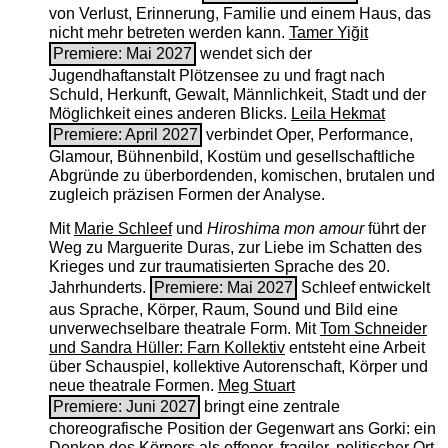
von Verlust, Erinnerung, Familie und einem Haus, das
nicht mehr betreten werden kann.
Tamer Yiğit
Premiere: Mai 2027
wendet sich der
Jugendhaftanstalt Plötzensee zu und fragt nach
Schuld, Herkunft, Gewalt, Männlichkeit, Stadt und der
Möglichkeit eines anderen Blicks.
Leila Hekmat
Premiere: April 2027
verbindet Oper, Performance,
Glamour, Bühnenbild, Kostüm und gesellschaftliche
Abgründe zu überbordenden, komischen, brutalen und
zugleich präzisen Formen der Analyse.
Mit
Marie Schleef
und
Hiroshima mon amour
führt der
Weg zu Marguerite Duras, zur Liebe im Schatten des
Krieges und zur traumatisierten Sprache des 20.
Jahrhunderts.
Premiere: Mai 2027
Schleef entwickelt
aus Sprache, Körper, Raum, Sound und Bild eine
unverwechselbare theatrale Form. Mit
Tom Schneider
und Sandra Hüller: Farn Kollektiv
entsteht eine Arbeit
über Schauspiel, kollektive Autorenschaft, Körper und
neue theatrale Formen.
Meg Stuart
Premiere: Juni 2027
bringt eine zentrale
choreografische Position der Gegenwart ans Gorki: ein
Denken des Körpers als offener, fragiler, politischer Ort.