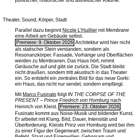
politischer, historischer und ästhetischer Räume.
Theater, Sound, Körper, Stadt
Parallel dazu beginnt
Nicole L’Huillier
mit ­
Membrane
eine Arbeit am Gebäude selbst.
Premiere: 9. Oktober 2026
Architektur wird hier nicht
als statischer Stein verstanden, sondern als
Resonanzkörper. Fassade, Vorhänge und Oberflächen
werden zu Membranen. Das Haus hört, nimmt
Geräusche auf und gibt sie zurück. Die Stadt bleibt
nicht draußen, sondern tritt akustisch in das Theater
ein. So entsteht ein zentrales Bild für das neue Gorki:
ein Haus, das nicht nur sendet, sondern empfängt.
Mit
Marco Fusinato
folgt
IN THE CORPSE OF THE
PRESENT – Prince Friedrich von Homburg
nach
Heinrich von Kleist.
Premiere: 23. Oktober 2026
Fusinato kommt aus Noise-Musik und bildender Kunst.
Er arbeitet mit Klang, Bild, Dauer, Intensität und
Überforderung. Kleists Prinz von Homburg wird bei ihm
zu einer Figur der Gegenwart: zwischen Traum und
Befehl, Staat und Eigenwillen, Gehorsam und