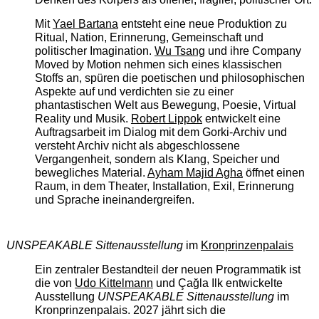
Mit
Yael Bartana
entsteht eine neue Produktion zu
Ritual, Nation, Erinnerung, Gemeinschaft und
politischer Imagination.
Wu Tsang
und ihre Company
Moved by Motion nehmen sich eines klassischen
Stoffs an, spüren die poetischen und philosophischen
Aspekte auf und verdichten sie zu einer
phantastischen Welt aus Bewegung, Poesie, Virtual
Reality und Musik.
Robert Lippok
entwickelt eine
Auftragsarbeit im Dialog mit dem Gorki-Archiv und
versteht Archiv nicht als abgeschlossene
Vergangenheit, sondern als Klang, Speicher und
bewegliches Material.
Ayham Majid Agha
öffnet einen
Raum, in dem Theater, Installation, Exil, Erinnerung
und Sprache ineinandergreifen.
UNSPEAKABLE Sittenausstellung
im
Kronprinzenpalais
Ein zentraler Bestandteil der neuen Programmatik ist
die von
Udo Kittelmann
und Çağla Ilk entwickelte
Ausstellung
UNSPEAKABLE Sittenausstellung
im
Kronprinzenpalais. 2027 jährt sich die