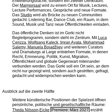
Erweiterungsfläche, sondern ein zweiter Denkraum.
Der
Marmorsaal
wird zu einem Ort für Musik, Lectures,
Lecture Performances, Gespräche und neue Formate.
Das
Studio
wird als Brücke zu neuen Communities
gedacht: Listening Bar, Dance Club, ein Raum, in dem
Sound, Musik und Tanz neue Öffentlichkeiten einladen.
Das öffentliche Denken ist im Gorki nicht
Begleitprogramm, sondern steht im Zentrum. Mit
Luca
Cerizza, Wolfgang Kaleck, Imran Ayata, Mohammad
Salemy, Manuela Bojadžijev
und weiteren Curators
und Dramaturgs at Large entstehen Formate, in denen
Recht, Erinnerung, Politik, Kunst, Migration,
Öffentlichkeit und globale Gegenwart miteinander
verbunden werden. Das Gorki soll ein Ort sein, an dem
nicht nur gezeigt wird, sondern auch gestritten, gefragt,
gedacht und widersprochen werden kann.
Ausblick auf die zweite Hälfte
Weitere künstlerische Positionen der Spielzeit öffnen
persönliche, politische und gesellschaftliche Räume:
Theda Nilsson-Eicke
Premiere: März 2027
erzählt