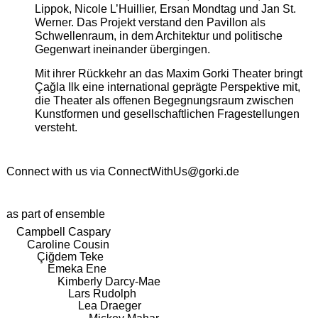
Lippok, Nicole L’Huillier, Ersan Mondtag und Jan St.
Werner. Das Projekt verstand den Pavillon als
Schwellenraum, in dem Architektur und politische
Gegenwart ineinander übergingen.
Mit ihrer Rückkehr an das Maxim Gorki Theater bringt
Çağla Ilk eine international geprägte Perspektive mit,
die Theater als offenen Begegnungsraum zwischen
Kunstformen und gesellschaftlichen Fragestellungen
versteht.
Connect with us via
ConnectWithUs@gorki.de
as part of ensemble
Campbell Caspary
Caroline Cousin
Çiğdem Teke
Emeka Ene
Kimberly Darcy-Mae
Lars Rudolph
Lea Draeger