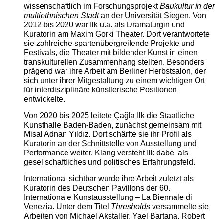
wissenschaftlich im Forschungsprojekt
Baukultur in der
multiethnischen Stadt
an der Universität Siegen. Von
2012 bis 2020 war Ilk u.a. als Dramaturgin und
Kuratorin am Maxim Gorki Theater. Dort verantwortete
sie zahlreiche spartenübergreifende Projekte und
Festivals, die Theater mit bildender Kunst in einen
transkulturellen Zusammenhang stellten. Besonders
prägend war ihre Arbeit am Berliner Herbstsalon, der
sich unter ihrer Mitgestaltung zu einem wichtigen Ort
für interdisziplinäre künstlerische Positionen
entwickelte.
Von 2020 bis 2025 leitete Çağla Ilk die Staatliche
Kunsthalle Baden-Baden, zunächst gemeinsam mit
Misal Adnan Yıldız. Dort schärfte sie ihr Profil als
Kuratorin an der Schnittstelle von Ausstellung und
Performance weiter. Klang versteht Ilk dabei als
gesellschaftliches und politisches Erfahrungsfeld.
International sichtbar wurde ihre Arbeit zuletzt als
Kuratorin des Deutschen Pavillons der 60.
Internationale Kunstausstellung – La Biennale di
Venezia. Unter dem Titel
Thresholds
versammelte sie
Arbeiten von Michael Akstaller, Yael Bartana, Robert