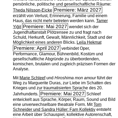
persönliche, politische und gesellschaftliche Räume:
Premiere: März 2027
Theda Nilsson-Eicke
erzählt von Verlust, Erinnerung, Familie und einem
Haus, das nicht mehr betreten werden kann.
Tamer
Premiere: Mai 2027
Yiğit
wendet sich der
Jugendhaftanstalt Plötzensee zu und fragt nach
Schuld, Herkunft, Gewalt, Männlichkeit, Stadt und der
Möglichkeit eines anderen Blicks.
Leila Hekmat
Premiere: April 2027
verbindet Oper,
Performance, Glamour, Bühnenbild, Kostüm und
gesellschaftliche Abgründe zu überbordenden,
komischen, brutalen und zugleich präzisen Formen der
Analyse.
Mit
Marie Schleef
und
Hiroshima mon amour
führt der
Weg zu Marguerite Duras, zur Liebe im Schatten des
Krieges und zur traumatisierten Sprache des 20.
Premiere: Mai 2027
Jahrhunderts.
Schleef
entwickelt aus Sprache, Körper, Raum, Sound und Bild
eine unverwechselbare theatrale Form. Mit
Tom
Schneider und Sandra Hüller: Farn Kollektiv
entsteht
eine Arbeit über Schauspiel, kollektive Autorenschaft,