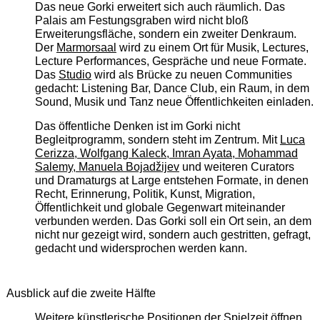
Das neue Gorki erweitert sich auch räumlich. Das
Palais am Festungsgraben wird nicht bloß
Erweiterungsfläche, sondern ein zweiter Denkraum.
Der
Marmorsaal
wird zu einem Ort für Musik, Lectures,
Lecture Performances, Gespräche und neue Formate.
Das
Studio
wird als Brücke zu neuen Communities
gedacht: Listening Bar, Dance Club, ein Raum, in dem
Sound, Musik und Tanz neue Öffentlichkeiten einladen.
Das öffentliche Denken ist im Gorki nicht
Begleitprogramm, sondern steht im Zentrum. Mit
Luca
Cerizza, Wolfgang Kaleck, Imran Ayata, Mohammad
Salemy, Manuela Bojadžijev
und weiteren Curators
und Dramaturgs at Large entstehen Formate, in denen
Recht, Erinnerung, Politik, Kunst, Migration,
Öffentlichkeit und globale Gegenwart miteinander
verbunden werden. Das Gorki soll ein Ort sein, an dem
nicht nur gezeigt wird, sondern auch gestritten, gefragt,
gedacht und widersprochen werden kann.
Ausblick auf die zweite Hälfte
Weitere künstlerische Positionen der Spielzeit öffnen