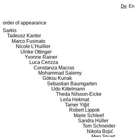
De
En
order of appearance
Sarkis
Tadeusz Kantor
Marco Fusinato
Nicole L’Huillier
Ulrike Ottinger
Yvonne Rainer
Luca Cerizza
Constanza Macras
Mohammad Salemy
Göksu Kunak
Sebastian Baumgarten
Udo Kittelmann
Theda Nilsson-Eicke
Leila Hekmat
Tamer Yiğit
Robert Lippok
Marie Schleef
Sandra Hüller
Tom Schneider
Nikola Bojić
Meg Stuart