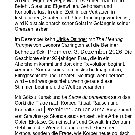
zu einer Figur der Gegenwart: zwischen Traum und
Befehl, Staat und Eigenwillen, Gehorsam und
Kontrollverlust. In einer Zeit, in der Vertrauen in
Institutionen, Staaten und Bilder brüchig geworden ist,
wird Kleist als anarchischer Geist im Gefängnis seiner
Grenzen lesbar.
Im Dezember kehrt
Ulrike Ottinger
mit
The ­Hearing
Trumpet
von Leonora Carrington auf die Berliner
Premiere: 3. Dezember 2026
Bühne zurück.
Die
Geschichte einer 92-jährigen Frau, die in ein
Altersheim kommt und dort eine Revolution beginnt,
verbindet Surrealismus, feministische Imagination,
Filmgeschichte und Theater. Sie fragt, wer überhört
wird – und was geschieht, wenn gerade diese
Stimmen beginnen, die Welt zu verändern.
Mit
Göksu Kunak
und
Le Sacre du printemps
setzt das
Gorki die Frage nach Körper, Ritual, Rausch und
Premiere: Januar 2027
Kontrolle fort.
Ausgehend
von Stravinskys Skandalstück entsteht eine Arbeit über
Opfer, Ekstase, Gemeinschaft und Gewalt. Im Zentrum
steht nicht die Wiederholung eines historischen
Mythos, sondern die Frage, wie Körper heute politisch