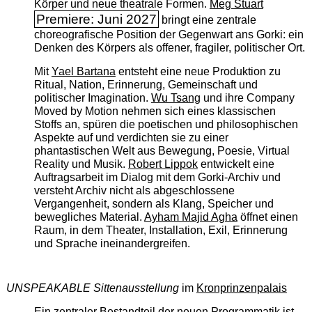
Körper und neue theatrale Formen.
Meg Stuart
Premiere: Juni 2027
bringt eine zentrale
choreografische Position der Gegenwart ans Gorki: ein
Denken des Körpers als offener, fragiler, politischer Ort.
Mit
Yael Bartana
entsteht eine neue Produktion zu
Ritual, Nation, Erinnerung, Gemeinschaft und
politischer Imagination.
Wu Tsang
und ihre Company
Moved by Motion nehmen sich eines klassischen
Stoffs an, spüren die poetischen und philosophischen
Aspekte auf und verdichten sie zu einer
phantastischen Welt aus Bewegung, Poesie, Virtual
Reality und Musik.
Robert Lippok
entwickelt eine
Auftragsarbeit im Dialog mit dem Gorki-Archiv und
versteht Archiv nicht als abgeschlossene
Vergangenheit, sondern als Klang, Speicher und
bewegliches Material.
Ayham Majid Agha
öffnet einen
Raum, in dem Theater, Installation, Exil, Erinnerung
und Sprache ineinandergreifen.
UNSPEAKABLE Sittenausstellung
im
Kronprinzenpalais
Ein zentraler Bestandteil der neuen Programmatik ist