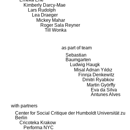
Kimberly Darcy-Mae
Lars Rudolph
Lea Draeger
Mickey Mahar
Roger Sala Reyner
Till Wonka
as part of team
Sebastian
Baumgarten
Ludwig Haugk
Misal Adnan Yıldız
Finnja Denkewitz
Dmitri Ryabkov
Martin Györffy
Eva da Silva
Antunes Alves
with partners
Center for Social Critique der Humboldt Universität zu
Berlin
Cricoteka Krakow
Performa NYC