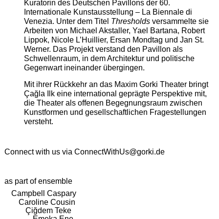
Kuratorin des Deutschen Pavillons der 60.
Internationale Kunstausstellung – La Biennale di
Venezia. Unter dem Titel
Thresholds
versammelte sie
Arbeiten von Michael Akstaller, Yael Bartana, Robert
Lippok, Nicole L’Huillier, Ersan Mondtag und Jan St.
Werner. Das Projekt verstand den Pavillon als
Schwellenraum, in dem Architektur und politische
Gegenwart ineinander übergingen.
Mit ihrer Rückkehr an das Maxim Gorki Theater bringt
Çağla Ilk eine international geprägte Perspektive mit,
die Theater als offenen Begegnungsraum zwischen
Kunstformen und gesellschaftlichen Fragestellungen
versteht.
Connect with us via
ConnectWithUs@gorki.de
as part of ensemble
Campbell Caspary
Caroline Cousin
Çiğdem Teke
Emeka Ene