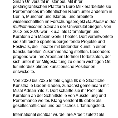
Sinan Universität in Istanbul. Mit ihrer
postmigrantischen Plattform Büro Milk erarbeitete sie
Performances im öffentlichen Raum unter anderem in
Berlin, München und Istanbul und arbeitete
wissenschaftlich im Forschungsprojekt
Baukultur in der
multiethnischen Stadt
an der Universität Siegen. Von
2012 bis 2020 war Ilk u.a. als Dramaturgin und
Kuratorin am Maxim Gorki Theater. Dort verantwortete
sie zahlreiche spartenübergreifende Projekte und
Festivals, die Theater mit bildender Kunst in einen
transkulturellen Zusammenhang stellten. Besonders
prägend war ihre Arbeit am Berliner Herbstsalon, der
sich unter ihrer Mitgestaltung zu einem wichtigen Ort
für interdisziplinäre künstlerische Positionen
entwickelte.
Von 2020 bis 2025 leitete Çağla Ilk die Staatliche
Kunsthalle Baden-Baden, zunächst gemeinsam mit
Misal Adnan Yıldız. Dort schärfte sie ihr Profil als
Kuratorin an der Schnittstelle von Ausstellung und
Performance weiter. Klang versteht Ilk dabei als
gesellschaftliches und politisches Erfahrungsfeld.
International sichtbar wurde ihre Arbeit zuletzt als