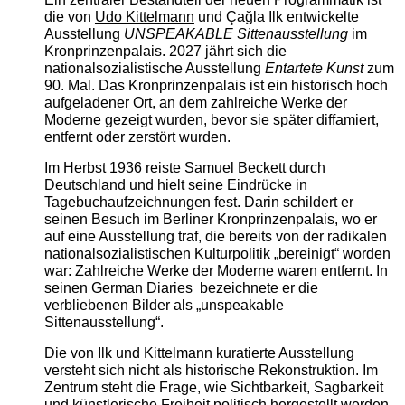
die von
Udo Kittelmann
und Çağla Ilk entwickelte
Ausstellung
UNSPEAKABLE Sittenausstellung
im
Kronprinzenpalais. 2027 jährt sich die
nationalsozialistische Ausstellung
Entartete Kunst
zum
90. Mal. Das Kronprinzenpalais ist ein historisch hoch
aufgeladener Ort, an dem zahlreiche Werke der
Moderne gezeigt wurden, bevor sie später diffamiert,
entfernt oder zerstört wurden.
Im Herbst 1936 reiste Samuel Beckett durch
Deutschland und hielt seine Eindrücke in
Tagebuchaufzeichnungen fest. Darin schildert er
seinen Besuch im Berliner Kronprinzenpalais, wo er
auf eine Ausstellung traf, die bereits von der radikalen
nationalsozialistischen Kulturpolitik „bereinigt“ worden
war: Zahlreiche Werke der Moderne waren entfernt. In
seinen German Diaries bezeichnete er die
verbliebenen Bilder als „unspeakable
Sittenausstellung“.
Die von Ilk und Kittelmann kuratierte Ausstellung
versteht sich nicht als historische Rekonstruktion. Im
Zentrum steht die Frage, wie Sichtbarkeit, Sagbarkeit
und künstlerische Freiheit politisch hergestellt werden