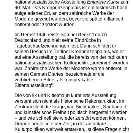
nationalsozialistische Ausstellung
Entartete Kunst
zum
90. Mal. Das Kronprinzenpalais ist ein historisch hoch
aufgeladener Ort, an dem zahlreiche Werke der
Moderne gezeigt wurden, bevor sie später diffamiert,
entfernt oder zerstört wurden.
Im Herbst 1936 reiste Samuel Beckett durch
Deutschland und hielt seine Eindrücke in
Tagebuchaufzeichnungen fest. Darin schildert er
seinen Besuch im Berliner Kronprinzenpalais, wo er
auf eine Ausstellung traf, die bereits von der radikalen
nationalsozialistischen Kulturpolitik „bereinigt“ worden
war: Zahlreiche Werke der Moderne waren entfernt. In
seinen German Diaries bezeichnete er die
verbliebenen Bilder als „unspeakable
Sittenausstellung“.
Die von Ilk und Kittelmann kuratierte Ausstellung
versteht sich nicht als historische Rekonstruktion. Im
Zentrum steht die Frage, wie Sichtbarkeit, Sagbarkeit
und künstlerische Freiheit politisch hergestellt werden
– und wie schnell sie wieder zerstört werden können.
Gerade heute, in einer Zeit, in der autoritäre
Kulturpolitiken weltweit erstarken, ist diese Frage nicht