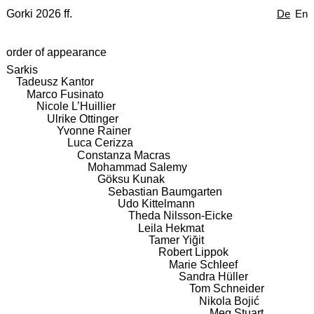
Gorki 2026 ff.
De
En
order of appearance
Sarkis
Tadeusz Kantor
Marco Fusinato
Nicole L’Huillier
Ulrike Ottinger
Yvonne Rainer
Luca Cerizza
Constanza Macras
Mohammad Salemy
Göksu Kunak
Sebastian Baumgarten
Udo Kittelmann
Theda Nilsson-Eicke
Leila Hekmat
Tamer Yiğit
Robert Lippok
Marie Schleef
Sandra Hüller
Tom Schneider
Nikola Bojić
Meg Stuart