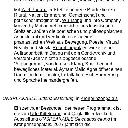
Mit
Yael Bartana
entsteht eine neue Produktion zu
Ritual, Nation, Erinnerung, Gemeinschaft und
politischer Imagination.
Wu Tsang
und ihre Company
Moved by Motion nehmen sich eines klassischen
Stoffs an, spüren die poetischen und philosophischen
Aspekte auf und verdichten sie zu einer
phantastischen Welt aus Bewegung, Poesie, Virtual
Reality und Musik.
Robert Lippok
entwickelt eine
Auftragsarbeit im Dialog mit dem Gorki-Archiv und
versteht Archiv nicht als abgeschlossene
Vergangenheit, sondern als Klang, Speicher und
bewegliches Material.
Ayham Majid Agha
öffnet einen
Raum, in dem Theater, Installation, Exil, Erinnerung
und Sprache ineinandergreifen.
UNSPEAKABLE Sittenausstellung
im
Kronprinzenpalais
Ein zentraler Bestandteil der neuen Programmatik ist
die von
Udo Kittelmann
und Çağla Ilk entwickelte
Ausstellung
UNSPEAKABLE Sittenausstellung
im
Kronprinzenpalais. 2027 jährt sich die