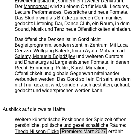
Erweiterungsfläche, sondern ein zweiter Denkraum.
Der
Marmorsaal
wird zu einem Ort für Musik, Lectures,
Lecture Performances, Gespräche und neue Formate.
Das
Studio
wird als Brücke zu neuen Communities
gedacht: Listening Bar, Dance Club, ein Raum, in dem
Sound, Musik und Tanz neue Öffentlichkeiten einladen.
Das öffentliche Denken ist im Gorki nicht
Begleitprogramm, sondern steht im Zentrum. Mit
Luca
Cerizza, Wolfgang Kaleck, Imran Ayata, Mohammad
Salemy, Manuela Bojadžijev
und weiteren Curators
und Dramaturgs at Large entstehen Formate, in denen
Recht, Erinnerung, Politik, Kunst, Migration,
Öffentlichkeit und globale Gegenwart miteinander
verbunden werden. Das Gorki soll ein Ort sein, an dem
nicht nur gezeigt wird, sondern auch gestritten, gefragt,
gedacht und widersprochen werden kann.
Ausblick auf die zweite Hälfte
Weitere künstlerische Positionen der Spielzeit öffnen
persönliche, politische und gesellschaftliche Räume:
Theda Nilsson-Eicke
Premiere: März 2027
erzählt