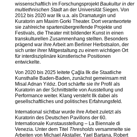
wissenschaftlich im Forschungsprojekt
Baukultur in der
multiethnischen Stadt
an der Universität Siegen. Von
2012 bis 2020 war Ilk u.a. als Dramaturgin und
Kuratorin am Maxim Gorki Theater. Dort verantwortete
sie zahlreiche spartenübergreifende Projekte und
Festivals, die Theater mit bildender Kunst in einen
transkulturellen Zusammenhang stellten. Besonders
prägend war ihre Arbeit am Berliner Herbstsalon, der
sich unter ihrer Mitgestaltung zu einem wichtigen Ort
für interdisziplinäre künstlerische Positionen
entwickelte.
Von 2020 bis 2025 leitete Çağla Ilk die Staatliche
Kunsthalle Baden-Baden, zunächst gemeinsam mit
Misal Adnan Yıldız. Dort schärfte sie ihr Profil als
Kuratorin an der Schnittstelle von Ausstellung und
Performance weiter. Klang versteht Ilk dabei als
gesellschaftliches und politisches Erfahrungsfeld.
International sichtbar wurde ihre Arbeit zuletzt als
Kuratorin des Deutschen Pavillons der 60.
Internationale Kunstausstellung – La Biennale di
Venezia. Unter dem Titel
Thresholds
versammelte sie
Arbeiten von Michael Akstaller, Yael Bartana, Robert