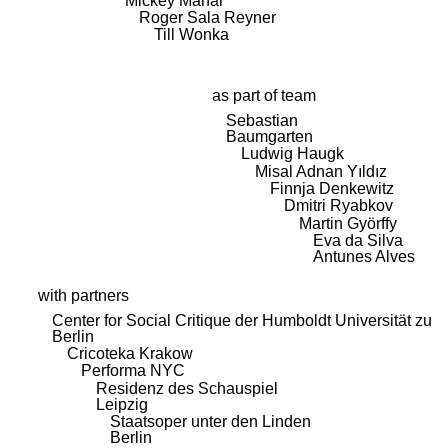
Mickey Mahar
Roger Sala Reyner
Till Wonka
as part of team
Sebastian
Baumgarten
Ludwig Haugk
Misal Adnan Yıldız
Finnja Denkewitz
Dmitri Ryabkov
Martin Györffy
Eva da Silva
Antunes Alves
with partners
Center for Social Critique der Humboldt Universität zu
Berlin
Cricoteka Krakow
Performa NYC
Residenz des Schauspiel
Leipzig
Staatsoper unter den Linden
Berlin