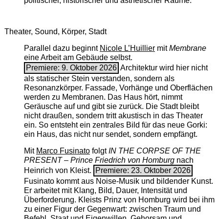
politischer, historischer und ästhetischer Räume.
Theater, Sound, Körper, Stadt
Parallel dazu beginnt
Nicole L’Huillier
mit ­
Membrane
eine Arbeit am Gebäude selbst.
Premiere: 9. Oktober 2026
Architektur wird hier nicht
als statischer Stein verstanden, sondern als
Resonanzkörper. Fassade, Vorhänge und Oberflächen
werden zu Membranen. Das Haus hört, nimmt
Geräusche auf und gibt sie zurück. Die Stadt bleibt
nicht draußen, sondern tritt akustisch in das Theater
ein. So entsteht ein zentrales Bild für das neue Gorki:
ein Haus, das nicht nur sendet, sondern empfängt.
Mit
Marco Fusinato
folgt
IN THE CORPSE OF THE
PRESENT – Prince Friedrich von Homburg
nach
Heinrich von Kleist.
Premiere: 23. Oktober 2026
Fusinato kommt aus Noise-Musik und bildender Kunst.
Er arbeitet mit Klang, Bild, Dauer, Intensität und
Überforderung. Kleists Prinz von Homburg wird bei ihm
zu einer Figur der Gegenwart: zwischen Traum und
Befehl, Staat und Eigenwillen, Gehorsam und