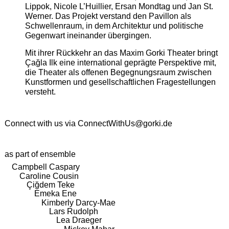
Lippok, Nicole L’Huillier, Ersan Mondtag und Jan St.
Werner. Das Projekt verstand den Pavillon als
Schwellenraum, in dem Architektur und politische
Gegenwart ineinander übergingen.
Mit ihrer Rückkehr an das Maxim Gorki Theater bringt
Çağla Ilk eine international geprägte Perspektive mit,
die Theater als offenen Begegnungsraum zwischen
Kunstformen und gesellschaftlichen Fragestellungen
versteht.
Connect with us via
ConnectWithUs@gorki.de
as part of ensemble
Campbell Caspary
Caroline Cousin
Çiğdem Teke
Emeka Ene
Kimberly Darcy-Mae
Lars Rudolph
Lea Draeger