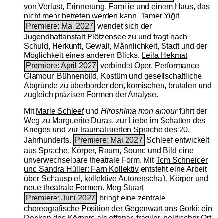
von Verlust, Erinnerung, Familie und einem Haus, das
nicht mehr betreten werden kann.
Tamer Yiğit
Premiere: Mai 2027
wendet sich der
Jugendhaftanstalt Plötzensee zu und fragt nach
Schuld, Herkunft, Gewalt, Männlichkeit, Stadt und der
Möglichkeit eines anderen Blicks.
Leila Hekmat
Premiere: April 2027
verbindet Oper, Performance,
Glamour, Bühnenbild, Kostüm und gesellschaftliche
Abgründe zu überbordenden, komischen, brutalen und
zugleich präzisen Formen der Analyse.
Mit
Marie Schleef
und
Hiroshima mon amour
führt der
Weg zu Marguerite Duras, zur Liebe im Schatten des
Krieges und zur traumatisierten Sprache des 20.
Jahrhunderts.
Premiere: Mai 2027
Schleef entwickelt
aus Sprache, Körper, Raum, Sound und Bild eine
unverwechselbare theatrale Form. Mit
Tom Schneider
und Sandra Hüller: Farn Kollektiv
entsteht eine Arbeit
über Schauspiel, kollektive Autorenschaft, Körper und
neue theatrale Formen.
Meg Stuart
Premiere: Juni 2027
bringt eine zentrale
choreografische Position der Gegenwart ans Gorki: ein
Denken des Körpers als offener, fragiler, politischer Ort.