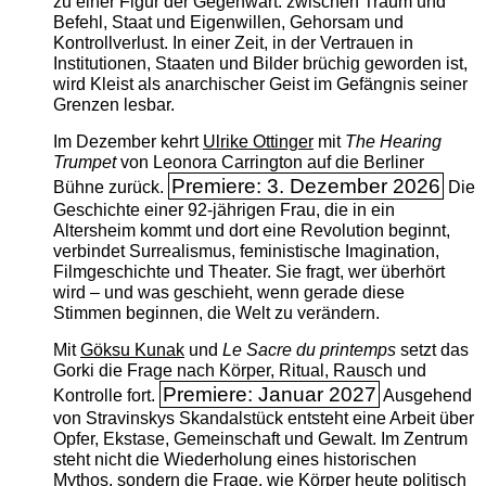
zu einer Figur der Gegenwart: zwischen Traum und
Befehl, Staat und Eigenwillen, Gehorsam und
Kontrollverlust. In einer Zeit, in der Vertrauen in
Institutionen, Staaten und Bilder brüchig geworden ist,
wird Kleist als anarchischer Geist im Gefängnis seiner
Grenzen lesbar.
Im Dezember kehrt
Ulrike Ottinger
mit
The ­Hearing
Trumpet
von Leonora Carrington auf die Berliner
Premiere: 3. Dezember 2026
Bühne zurück.
Die
Geschichte einer 92-jährigen Frau, die in ein
Altersheim kommt und dort eine Revolution beginnt,
verbindet Surrealismus, feministische Imagination,
Filmgeschichte und Theater. Sie fragt, wer überhört
wird – und was geschieht, wenn gerade diese
Stimmen beginnen, die Welt zu verändern.
Mit
Göksu Kunak
und
Le Sacre du printemps
setzt das
Gorki die Frage nach Körper, Ritual, Rausch und
Premiere: Januar 2027
Kontrolle fort.
Ausgehend
von Stravinskys Skandalstück entsteht eine Arbeit über
Opfer, Ekstase, Gemeinschaft und Gewalt. Im Zentrum
steht nicht die Wiederholung eines historischen
Mythos, sondern die Frage, wie Körper heute politisch