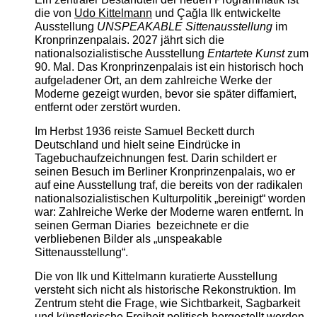
die von
Udo Kittelmann
und Çağla Ilk entwickelte
Ausstellung
UNSPEAKABLE Sittenausstellung
im
Kronprinzenpalais. 2027 jährt sich die
nationalsozialistische Ausstellung
Entartete Kunst
zum
90. Mal. Das Kronprinzenpalais ist ein historisch hoch
aufgeladener Ort, an dem zahlreiche Werke der
Moderne gezeigt wurden, bevor sie später diffamiert,
entfernt oder zerstört wurden.
Im Herbst 1936 reiste Samuel Beckett durch
Deutschland und hielt seine Eindrücke in
Tagebuchaufzeichnungen fest. Darin schildert er
seinen Besuch im Berliner Kronprinzenpalais, wo er
auf eine Ausstellung traf, die bereits von der radikalen
nationalsozialistischen Kulturpolitik „bereinigt“ worden
war: Zahlreiche Werke der Moderne waren entfernt. In
seinen German Diaries bezeichnete er die
verbliebenen Bilder als „unspeakable
Sittenausstellung“.
Die von Ilk und Kittelmann kuratierte Ausstellung
versteht sich nicht als historische Rekonstruktion. Im
Zentrum steht die Frage, wie Sichtbarkeit, Sagbarkeit
und künstlerische Freiheit politisch hergestellt werden