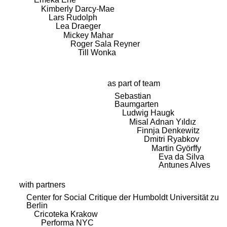
Kimberly Darcy-Mae
Lars Rudolph
Lea Draeger
Mickey Mahar
Roger Sala Reyner
Till Wonka
as part of team
Sebastian
Baumgarten
Ludwig Haugk
Misal Adnan Yıldız
Finnja Denkewitz
Dmitri Ryabkov
Martin Györffy
Eva da Silva
Antunes Alves
with partners
Center for Social Critique der Humboldt Universität zu
Berlin
Cricoteka Krakow
Performa NYC