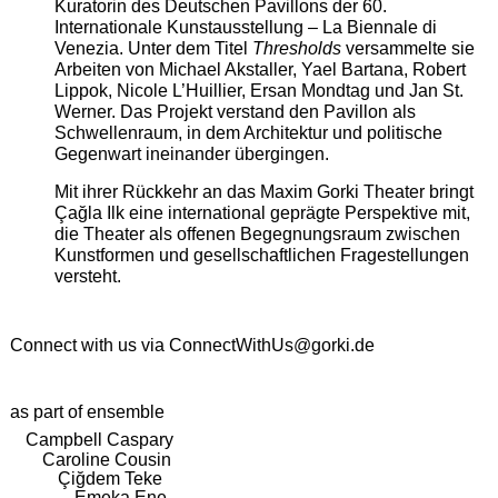
Kuratorin des Deutschen Pavillons der 60.
Internationale Kunstausstellung – La Biennale di
Venezia. Unter dem Titel
Thresholds
versammelte sie
Arbeiten von Michael Akstaller, Yael Bartana, Robert
Lippok, Nicole L’Huillier, Ersan Mondtag und Jan St.
Werner. Das Projekt verstand den Pavillon als
Schwellenraum, in dem Architektur und politische
Gegenwart ineinander übergingen.
Mit ihrer Rückkehr an das Maxim Gorki Theater bringt
Çağla Ilk eine international geprägte Perspektive mit,
die Theater als offenen Begegnungsraum zwischen
Kunstformen und gesellschaftlichen Fragestellungen
versteht.
Connect with us via
ConnectWithUs@gorki.de
as part of ensemble
Campbell Caspary
Caroline Cousin
Çiğdem Teke
Emeka Ene