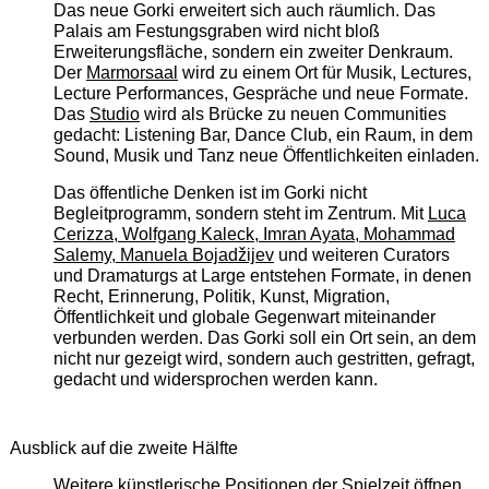
Das neue Gorki erweitert sich auch räumlich. Das
Palais am Festungsgraben wird nicht bloß
Erweiterungsfläche, sondern ein zweiter Denkraum.
Der
Marmorsaal
wird zu einem Ort für Musik, Lectures,
Lecture Performances, Gespräche und neue Formate.
Das
Studio
wird als Brücke zu neuen Communities
gedacht: Listening Bar, Dance Club, ein Raum, in dem
Sound, Musik und Tanz neue Öffentlichkeiten einladen.
Das öffentliche Denken ist im Gorki nicht
Begleitprogramm, sondern steht im Zentrum. Mit
Luca
Cerizza, Wolfgang Kaleck, Imran Ayata, Mohammad
Salemy, Manuela Bojadžijev
und weiteren Curators
und Dramaturgs at Large entstehen Formate, in denen
Recht, Erinnerung, Politik, Kunst, Migration,
Öffentlichkeit und globale Gegenwart miteinander
verbunden werden. Das Gorki soll ein Ort sein, an dem
nicht nur gezeigt wird, sondern auch gestritten, gefragt,
gedacht und widersprochen werden kann.
Ausblick auf die zweite Hälfte
Weitere künstlerische Positionen der Spielzeit öffnen