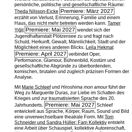
persönliche, politische und gesellschaftliche Räume:
Premiere: März 2027
Theda Nilsson-Eicke
erzählt von Verlust, Erinnerung, Familie und einem
Haus, das nicht mehr betreten werden kann.
Tamer
Premiere: Mai 2027
Yiğit
wendet sich der
Jugendhaftanstalt Plötzensee zu und fragt nach
Schuld, Herkunft, Gewalt, Männlichkeit, Stadt und der
Möglichkeit eines anderen Blicks.
Leila Hekmat
Premiere: April 2027
verbindet Oper,
Performance, Glamour, Bühnenbild, Kostüm und
gesellschaftliche Abgründe zu überbordenden,
komischen, brutalen und zugleich präzisen Formen der
Analyse.
Mit
Marie Schleef
und
Hiroshima mon amour
führt der
Weg zu Marguerite Duras, zur Liebe im Schatten des
Krieges und zur traumatisierten Sprache des 20.
Premiere: Mai 2027
Jahrhunderts.
Schleef
entwickelt aus Sprache, Körper, Raum, Sound und Bild
eine unverwechselbare theatrale Form. Mit
Tom
Schneider und Sandra Hüller: Farn Kollektiv
entsteht
eine Arbeit über Schauspiel, kollektive Autorenschaft,