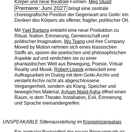
Körper und neue theatrale Formen.
Meg Stuart
Premiere: Juni 2027
bringt eine zentrale
choreografische Position der Gegenwart ans Gorki: ein
Denken des Körpers als offener, fragiler, politischer Ort.
Mit
Yael Bartana
entsteht eine neue Produktion zu
Ritual, Nation, Erinnerung, Gemeinschaft und
politischer Imagination.
Wu Tsang
und ihre Company
Moved by Motion nehmen sich eines klassischen
Stoffs an, spüren die poetischen und philosophischen
Aspekte auf und verdichten sie zu einer
phantastischen Welt aus Bewegung, Poesie, Virtual
Reality und Musik.
Robert Lippok
entwickelt eine
Auftragsarbeit im Dialog mit dem Gorki-Archiv und
versteht Archiv nicht als abgeschlossene
Vergangenheit, sondern als Klang, Speicher und
bewegliches Material.
Ayham Majid Agha
öffnet einen
Raum, in dem Theater, Installation, Exil, Erinnerung
und Sprache ineinandergreifen.
UNSPEAKABLE Sittenausstellung
im
Kronprinzenpalais
Ein zentraler Bestandteil der neuen Programmatik ist