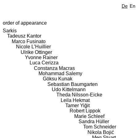
De
En
order of appearance
Sarkis
Tadeusz Kantor
Marco Fusinato
Nicole L’Huillier
Ulrike Ottinger
Yvonne Rainer
Luca Cerizza
Constanza Macras
Mohammad Salemy
Göksu Kunak
Sebastian Baumgarten
Udo Kittelmann
Theda Nilsson-Eicke
Leila Hekmat
Tamer Yiğit
Robert Lippok
Marie Schleef
Sandra Hüller
Tom Schneider
Nikola Bojić
Meg Stuart