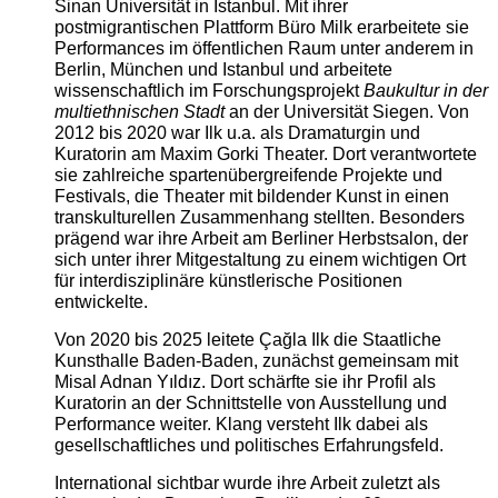
Sinan Universität in Istanbul. Mit ihrer
postmigrantischen Plattform Büro Milk erarbeitete sie
Performances im öffentlichen Raum unter anderem in
Berlin, München und Istanbul und arbeitete
wissenschaftlich im Forschungsprojekt
Baukultur in der
multiethnischen Stadt
an der Universität Siegen. Von
2012 bis 2020 war Ilk u.a. als Dramaturgin und
Kuratorin am Maxim Gorki Theater. Dort verantwortete
sie zahlreiche spartenübergreifende Projekte und
Festivals, die Theater mit bildender Kunst in einen
transkulturellen Zusammenhang stellten. Besonders
prägend war ihre Arbeit am Berliner Herbstsalon, der
sich unter ihrer Mitgestaltung zu einem wichtigen Ort
für interdisziplinäre künstlerische Positionen
entwickelte.
Von 2020 bis 2025 leitete Çağla Ilk die Staatliche
Kunsthalle Baden-Baden, zunächst gemeinsam mit
Misal Adnan Yıldız. Dort schärfte sie ihr Profil als
Kuratorin an der Schnittstelle von Ausstellung und
Performance weiter. Klang versteht Ilk dabei als
gesellschaftliches und politisches Erfahrungsfeld.
International sichtbar wurde ihre Arbeit zuletzt als