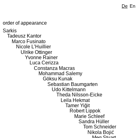
De
En
order of appearance
Sarkis
Tadeusz Kantor
Marco Fusinato
Nicole L’Huillier
Ulrike Ottinger
Yvonne Rainer
Luca Cerizza
Constanza Macras
Mohammad Salemy
Göksu Kunak
Sebastian Baumgarten
Udo Kittelmann
Theda Nilsson-Eicke
Leila Hekmat
Tamer Yiğit
Robert Lippok
Marie Schleef
Sandra Hüller
Tom Schneider
Nikola Bojić
Meg Stuart