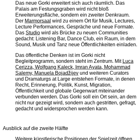
Das neue Gorki erweitert sich auch räumlich. Das
Palais am Festungsgraben wird nicht bloß
Erweiterungsfläche, sondern ein zweiter Denkraum.
Der
Marmorsaal
wird zu einem Ort für Musik, Lectures,
Lecture Performances, Gespräche und neue Formate.
Das
Studio
wird als Brücke zu neuen Communities
gedacht: Listening Bar, Dance Club, ein Raum, in dem
Sound, Musik und Tanz neue Öffentlichkeiten einladen.
Das öffentliche Denken ist im Gorki nicht
Begleitprogramm, sondern steht im Zentrum. Mit
Luca
Cerizza, Wolfgang Kaleck, Imran Ayata, Mohammad
Salemy, Manuela Bojadžijev
und weiteren Curators
und Dramaturgs at Large entstehen Formate, in denen
Recht, Erinnerung, Politik, Kunst, Migration,
Öffentlichkeit und globale Gegenwart miteinander
verbunden werden. Das Gorki soll ein Ort sein, an dem
nicht nur gezeigt wird, sondern auch gestritten, gefragt,
gedacht und widersprochen werden kann.
Ausblick auf die zweite Hälfte
Weitere künstlerische Positionen der Spielzeit öffnen