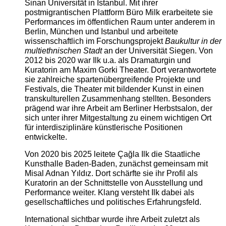
Sinan Universität in Istanbul. Mit ihrer
postmigrantischen Plattform Büro Milk erarbeitete sie
Performances im öffentlichen Raum unter anderem in
Berlin, München und Istanbul und arbeitete
wissenschaftlich im Forschungsprojekt
Baukultur in der
multiethnischen Stadt
an der Universität Siegen. Von
2012 bis 2020 war Ilk u.a. als Dramaturgin und
Kuratorin am Maxim Gorki Theater. Dort verantwortete
sie zahlreiche spartenübergreifende Projekte und
Festivals, die Theater mit bildender Kunst in einen
transkulturellen Zusammenhang stellten. Besonders
prägend war ihre Arbeit am Berliner Herbstsalon, der
sich unter ihrer Mitgestaltung zu einem wichtigen Ort
für interdisziplinäre künstlerische Positionen
entwickelte.
Von 2020 bis 2025 leitete Çağla Ilk die Staatliche
Kunsthalle Baden-Baden, zunächst gemeinsam mit
Misal Adnan Yıldız. Dort schärfte sie ihr Profil als
Kuratorin an der Schnittstelle von Ausstellung und
Performance weiter. Klang versteht Ilk dabei als
gesellschaftliches und politisches Erfahrungsfeld.
International sichtbar wurde ihre Arbeit zuletzt als