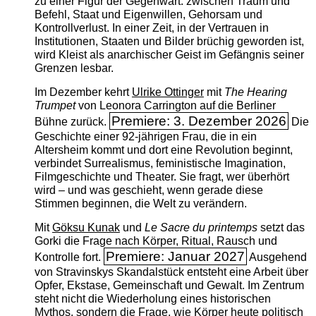
zu einer Figur der Gegenwart: zwischen Traum und
Befehl, Staat und Eigenwillen, Gehorsam und
Kontrollverlust. In einer Zeit, in der Vertrauen in
Institutionen, Staaten und Bilder brüchig geworden ist,
wird Kleist als anarchischer Geist im Gefängnis seiner
Grenzen lesbar.
Im Dezember kehrt
Ulrike Ottinger
mit
The ­Hearing
Trumpet
von Leonora Carrington auf die Berliner
Premiere: 3. Dezember 2026
Bühne zurück.
Die
Geschichte einer 92-jährigen Frau, die in ein
Altersheim kommt und dort eine Revolution beginnt,
verbindet Surrealismus, feministische Imagination,
Filmgeschichte und Theater. Sie fragt, wer überhört
wird – und was geschieht, wenn gerade diese
Stimmen beginnen, die Welt zu verändern.
Mit
Göksu Kunak
und
Le Sacre du printemps
setzt das
Gorki die Frage nach Körper, Ritual, Rausch und
Premiere: Januar 2027
Kontrolle fort.
Ausgehend
von Stravinskys Skandalstück entsteht eine Arbeit über
Opfer, Ekstase, Gemeinschaft und Gewalt. Im Zentrum
steht nicht die Wiederholung eines historischen
Mythos, sondern die Frage, wie Körper heute politisch