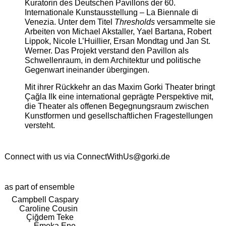
Kuratorin des Deutschen Pavillons der 60.
Internationale Kunstausstellung – La Biennale di
Venezia. Unter dem Titel
Thresholds
versammelte sie
Arbeiten von Michael Akstaller, Yael Bartana, Robert
Lippok, Nicole L’Huillier, Ersan Mondtag und Jan St.
Werner. Das Projekt verstand den Pavillon als
Schwellenraum, in dem Architektur und politische
Gegenwart ineinander übergingen.
Mit ihrer Rückkehr an das Maxim Gorki Theater bringt
Çağla Ilk eine international geprägte Perspektive mit,
die Theater als offenen Begegnungsraum zwischen
Kunstformen und gesellschaftlichen Fragestellungen
versteht.
Connect with us via
ConnectWithUs@gorki.de
as part of ensemble
Campbell Caspary
Caroline Cousin
Çiğdem Teke
Emeka Ene