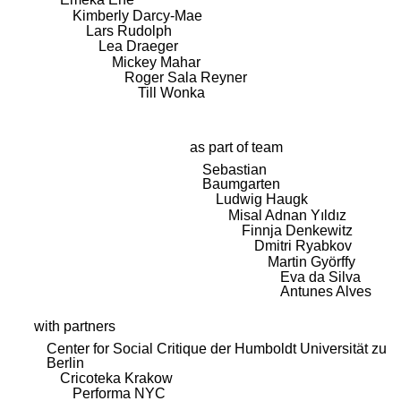
Kimberly Darcy-Mae
Lars Rudolph
Lea Draeger
Mickey Mahar
Roger Sala Reyner
Till Wonka
as part of team
Sebastian
Baumgarten
Ludwig Haugk
Misal Adnan Yıldız
Finnja Denkewitz
Dmitri Ryabkov
Martin Györffy
Eva da Silva
Antunes Alves
with partners
Center for Social Critique der Humboldt Universität zu
Berlin
Cricoteka Krakow
Performa NYC