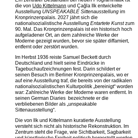
die von
Udo Kittelmann
und Çağla Ilk entwickelte
Ausstellung
UNSPEAKABLE Sittenausstellung
im
Kronprinzenpalais. 2027 jährt sich die
nationalsozialistische Ausstellung
Entartete Kunst
zum
90. Mal. Das Kronprinzenpalais ist ein historisch hoch
aufgeladener Ort, an dem zahlreiche Werke der
Moderne gezeigt wurden, bevor sie später diffamiert,
entfernt oder zerstört wurden.
Im Herbst 1936 reiste Samuel Beckett durch
Deutschland und hielt seine Eindrücke in
Tagebuchaufzeichnungen fest. Darin schildert er
seinen Besuch im Berliner Kronprinzenpalais, wo er
auf eine Ausstellung traf, die bereits von der radikalen
nationalsozialistischen Kulturpolitik „bereinigt“ worden
war: Zahlreiche Werke der Moderne waren entfernt. In
seinen German Diaries bezeichnete er die
verbliebenen Bilder als „unspeakable
Sittenausstellung“.
Die von Ilk und Kittelmann kuratierte Ausstellung
versteht sich nicht als historische Rekonstruktion. Im
Zentrum steht die Frage, wie Sichtbarkeit, Sagbarkeit
und künstlerische Freiheit politisch hergestellt werden