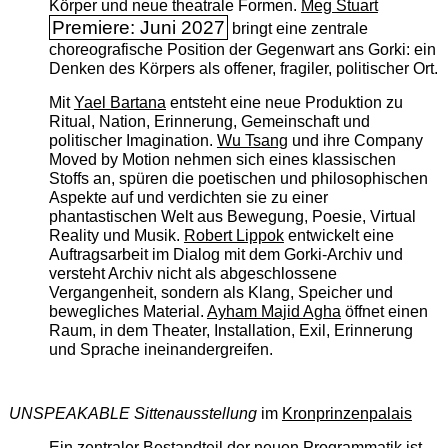
Körper und neue theatrale Formen.
Meg Stuart
Premiere: Juni 2027
bringt eine zentrale
choreografische Position der Gegenwart ans Gorki: ein
Denken des Körpers als offener, fragiler, politischer Ort.
Mit
Yael Bartana
entsteht eine neue Produktion zu
Ritual, Nation, Erinnerung, Gemeinschaft und
politischer Imagination.
Wu Tsang
und ihre Company
Moved by Motion nehmen sich eines klassischen
Stoffs an, spüren die poetischen und philosophischen
Aspekte auf und verdichten sie zu einer
phantastischen Welt aus Bewegung, Poesie, Virtual
Reality und Musik.
Robert Lippok
entwickelt eine
Auftragsarbeit im Dialog mit dem Gorki-Archiv und
versteht Archiv nicht als abgeschlossene
Vergangenheit, sondern als Klang, Speicher und
bewegliches Material.
Ayham Majid Agha
öffnet einen
Raum, in dem Theater, Installation, Exil, Erinnerung
und Sprache ineinandergreifen.
UNSPEAKABLE Sittenausstellung
im
Kronprinzenpalais
Ein zentraler Bestandteil der neuen Programmatik ist