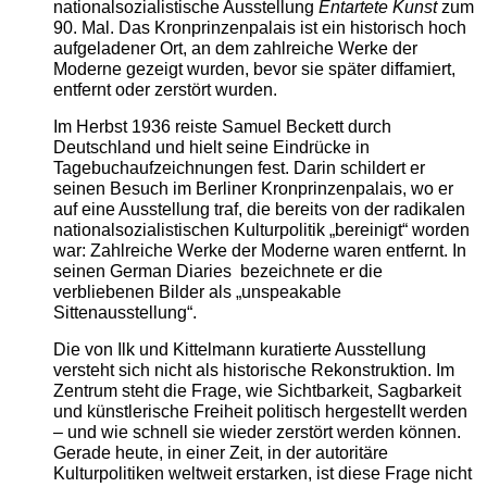
nationalsozialistische Ausstellung
Entartete Kunst
zum
90. Mal. Das Kronprinzenpalais ist ein historisch hoch
aufgeladener Ort, an dem zahlreiche Werke der
Moderne gezeigt wurden, bevor sie später diffamiert,
entfernt oder zerstört wurden.
Im Herbst 1936 reiste Samuel Beckett durch
Deutschland und hielt seine Eindrücke in
Tagebuchaufzeichnungen fest. Darin schildert er
seinen Besuch im Berliner Kronprinzenpalais, wo er
auf eine Ausstellung traf, die bereits von der radikalen
nationalsozialistischen Kulturpolitik „bereinigt“ worden
war: Zahlreiche Werke der Moderne waren entfernt. In
seinen German Diaries bezeichnete er die
verbliebenen Bilder als „unspeakable
Sittenausstellung“.
Die von Ilk und Kittelmann kuratierte Ausstellung
versteht sich nicht als historische Rekonstruktion. Im
Zentrum steht die Frage, wie Sichtbarkeit, Sagbarkeit
und künstlerische Freiheit politisch hergestellt werden
– und wie schnell sie wieder zerstört werden können.
Gerade heute, in einer Zeit, in der autoritäre
Kulturpolitiken weltweit erstarken, ist diese Frage nicht