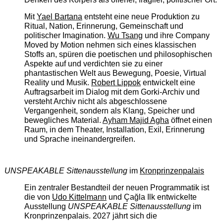
Mit
Yael Bartana
entsteht eine neue Produktion zu
Ritual, Nation, Erinnerung, Gemeinschaft und
politischer Imagination.
Wu Tsang
und ihre Company
Moved by Motion nehmen sich eines klassischen
Stoffs an, spüren die poetischen und philosophischen
Aspekte auf und verdichten sie zu einer
phantastischen Welt aus Bewegung, Poesie, Virtual
Reality und Musik.
Robert Lippok
entwickelt eine
Auftragsarbeit im Dialog mit dem Gorki-Archiv und
versteht Archiv nicht als abgeschlossene
Vergangenheit, sondern als Klang, Speicher und
bewegliches Material.
Ayham Majid Agha
öffnet einen
Raum, in dem Theater, Installation, Exil, Erinnerung
und Sprache ineinandergreifen.
UNSPEAKABLE Sittenausstellung
im
Kronprinzenpalais
Ein zentraler Bestandteil der neuen Programmatik ist
die von
Udo Kittelmann
und Çağla Ilk entwickelte
Ausstellung
UNSPEAKABLE Sittenausstellung
im
Kronprinzenpalais. 2027 jährt sich die