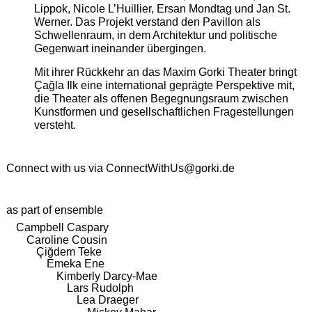
Lippok, Nicole L’Huillier, Ersan Mondtag und Jan St.
Werner. Das Projekt verstand den Pavillon als
Schwellenraum, in dem Architektur und politische
Gegenwart ineinander übergingen.
Mit ihrer Rückkehr an das Maxim Gorki Theater bringt
Çağla Ilk eine international geprägte Perspektive mit,
die Theater als offenen Begegnungsraum zwischen
Kunstformen und gesellschaftlichen Fragestellungen
versteht.
Connect with us via
ConnectWithUs@gorki.de
as part of ensemble
Campbell Caspary
Caroline Cousin
Çiğdem Teke
Emeka Ene
Kimberly Darcy-Mae
Lars Rudolph
Lea Draeger