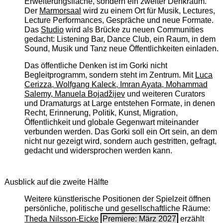
Erweiterungsfläche, sondern ein zweiter Denkraum.
Der
Marmorsaal
wird zu einem Ort für Musik, Lectures,
Lecture Performances, Gespräche und neue Formate.
Das
Studio
wird als Brücke zu neuen Communities
gedacht: Listening Bar, Dance Club, ein Raum, in dem
Sound, Musik und Tanz neue Öffentlichkeiten einladen.
Das öffentliche Denken ist im Gorki nicht
Begleitprogramm, sondern steht im Zentrum. Mit
Luca
Cerizza, Wolfgang Kaleck, Imran Ayata, Mohammad
Salemy, Manuela Bojadžijev
und weiteren Curators
und Dramaturgs at Large entstehen Formate, in denen
Recht, Erinnerung, Politik, Kunst, Migration,
Öffentlichkeit und globale Gegenwart miteinander
verbunden werden. Das Gorki soll ein Ort sein, an dem
nicht nur gezeigt wird, sondern auch gestritten, gefragt,
gedacht und widersprochen werden kann.
Ausblick auf die zweite Hälfte
Weitere künstlerische Positionen der Spielzeit öffnen
persönliche, politische und gesellschaftliche Räume:
Theda Nilsson-Eicke
Premiere: März 2027
erzählt