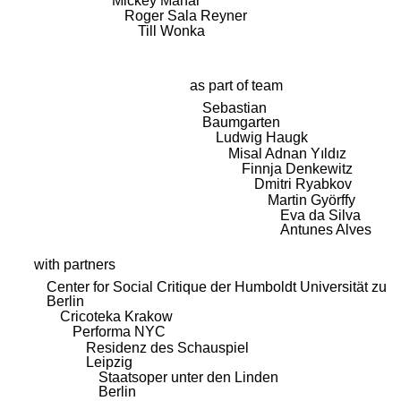
Mickey Mahar
Roger Sala Reyner
Till Wonka
as part of team
Sebastian
Baumgarten
Ludwig Haugk
Misal Adnan Yıldız
Finnja Denkewitz
Dmitri Ryabkov
Martin Györffy
Eva da Silva
Antunes Alves
with partners
Center for Social Critique der Humboldt Universität zu
Berlin
Cricoteka Krakow
Performa NYC
Residenz des Schauspiel
Leipzig
Staatsoper unter den Linden
Berlin