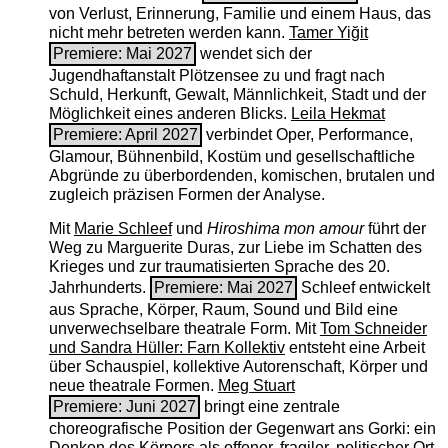
von Verlust, Erinnerung, Familie und einem Haus, das
nicht mehr betreten werden kann.
Tamer Yiğit
Premiere: Mai 2027
wendet sich der
Jugendhaftanstalt Plötzensee zu und fragt nach
Schuld, Herkunft, Gewalt, Männlichkeit, Stadt und der
Möglichkeit eines anderen Blicks.
Leila Hekmat
Premiere: April 2027
verbindet Oper, Performance,
Glamour, Bühnenbild, Kostüm und gesellschaftliche
Abgründe zu überbordenden, komischen, brutalen und
zugleich präzisen Formen der Analyse.
Mit
Marie Schleef
und
Hiroshima mon amour
führt der
Weg zu Marguerite Duras, zur Liebe im Schatten des
Krieges und zur traumatisierten Sprache des 20.
Jahrhunderts.
Premiere: Mai 2027
Schleef entwickelt
aus Sprache, Körper, Raum, Sound und Bild eine
unverwechselbare theatrale Form. Mit
Tom Schneider
und Sandra Hüller: Farn Kollektiv
entsteht eine Arbeit
über Schauspiel, kollektive Autorenschaft, Körper und
neue theatrale Formen.
Meg Stuart
Premiere: Juni 2027
bringt eine zentrale
choreografische Position der Gegenwart ans Gorki: ein
Denken des Körpers als offener, fragiler, politischer Ort.