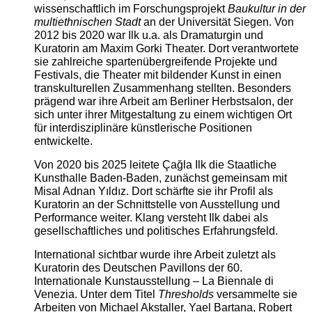
wissenschaftlich im Forschungsprojekt
Baukultur in der
multiethnischen Stadt
an der Universität Siegen. Von
2012 bis 2020 war Ilk u.a. als Dramaturgin und
Kuratorin am Maxim Gorki Theater. Dort verantwortete
sie zahlreiche spartenübergreifende Projekte und
Festivals, die Theater mit bildender Kunst in einen
transkulturellen Zusammenhang stellten. Besonders
prägend war ihre Arbeit am Berliner Herbstsalon, der
sich unter ihrer Mitgestaltung zu einem wichtigen Ort
für interdisziplinäre künstlerische Positionen
entwickelte.
Von 2020 bis 2025 leitete Çağla Ilk die Staatliche
Kunsthalle Baden-Baden, zunächst gemeinsam mit
Misal Adnan Yıldız. Dort schärfte sie ihr Profil als
Kuratorin an der Schnittstelle von Ausstellung und
Performance weiter. Klang versteht Ilk dabei als
gesellschaftliches und politisches Erfahrungsfeld.
International sichtbar wurde ihre Arbeit zuletzt als
Kuratorin des Deutschen Pavillons der 60.
Internationale Kunstausstellung – La Biennale di
Venezia. Unter dem Titel
Thresholds
versammelte sie
Arbeiten von Michael Akstaller, Yael Bartana, Robert