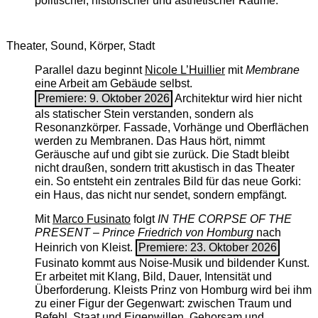
politischer, historischer und ästhetischer Räume.
Theater, Sound, Körper, Stadt
Parallel dazu beginnt
Nicole L’Huillier
mit ­
Membrane
eine Arbeit am Gebäude selbst.
Premiere: 9. Oktober 2026
Architektur wird hier nicht
als statischer Stein verstanden, sondern als
Resonanzkörper. Fassade, Vorhänge und Oberflächen
werden zu Membranen. Das Haus hört, nimmt
Geräusche auf und gibt sie zurück. Die Stadt bleibt
nicht draußen, sondern tritt akustisch in das Theater
ein. So entsteht ein zentrales Bild für das neue Gorki:
ein Haus, das nicht nur sendet, sondern empfängt.
Mit
Marco Fusinato
folgt
IN THE CORPSE OF THE
PRESENT – Prince Friedrich von Homburg
nach
Heinrich von Kleist.
Premiere: 23. Oktober 2026
Fusinato kommt aus Noise-Musik und bildender Kunst.
Er arbeitet mit Klang, Bild, Dauer, Intensität und
Überforderung. Kleists Prinz von Homburg wird bei ihm
zu einer Figur der Gegenwart: zwischen Traum und
Befehl, Staat und Eigenwillen, Gehorsam und