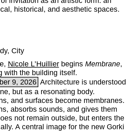
of invitation as an artistic form: an
ical, historical, and aesthetic spaces.
dy, City
me,
Nicole L’Huillier
begins ­
Membrane
,
with the building itself.
ber 9, 2026
Architecture is understood
one, but as a resonating body.
ins, and surfaces become membranes.
ns, absorbs sounds, and gives them
does not remain outside, but enters the
ally. A central image for the new Gorki