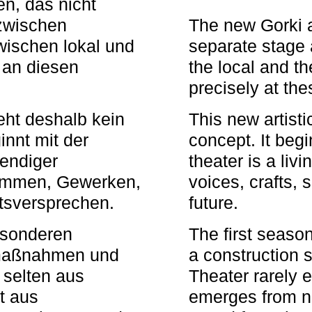
n, das nicht
zwischen
The new Gorki 
wischen lokal und
separate stage 
u an diesen
the local and th
precisely at th
eht deshalb kein
This new artisti
nnt mit der
concept. It begi
bendiger
theater is a li
timmen, Gewerken,
voices, crafts,
tsversprechen.
future.
besonderen
The first seaso
rmaßnahmen und
a construction s
 selten aus
Theater rarely 
t aus
emerges from ne