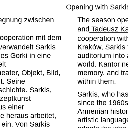
r
Opening with Sarki
egegnung zwischen
The season ope
and
Tadeusz Ka
ooperation mit dem
cooperation wit
erwandelt Sarkis
Kraków, Sarkis 
s Gorki in eine
auditorium into 
elt
world. Kantor n
ater, Objekt, Bild,
memory, and tra
t. Seine
within them.
chichte. Sarkis,
Sarkis, who has
nzeptkunst
since the 1960s
us einer
Armenian histor
e heraus arbeitet,
artistic languag
 ein. Von Sarkis