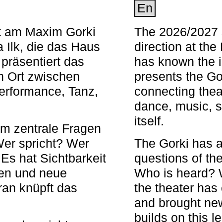
En
nt am Maxim Gorki
The 2026/2027 s
 Ilk, die das Haus
direction at th
 präsentiert das
has known the i
en Ort zwischen
presents the Go
Performance, Tanz,
connecting thea
dance, music, s
itself.
em zentrale Fragen
Wer spricht? Wer
The Gorki has a
s hat Sichtbarkeit
questions of th
en und neue
Who is heard? 
ran knüpft das
the theater has c
and brought new
builds on this l