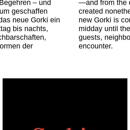
 Begehren – und
—and from the q
aum geschaffen
created nonethel
das neue Gorki ein
new Gorki is c
tag bis nachts,
midday until the
achbarschaften,
guests, neighbo
Formen der
encounter.