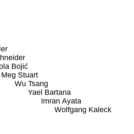
ler
hneider
ola Bojić
Meg Stuart
Wu Tsang
Yael Bartana
Imran Ayata
Wolfgang Kaleck