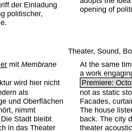
adopts the idea 
iff der Einladung
opening of polit
g politischer,
me.
Theater, Sound, Bo
ier
mit ­
Membrane
At the same ti
a work engaging 
tur wird hier nicht
Premiere: Octo
ndern als
not as static st
ge und Oberflächen
Facades, curta
ört, nimmt
The house liste
Die Stadt bleibt
back. The city 
sch in das Theater
theater acoustic