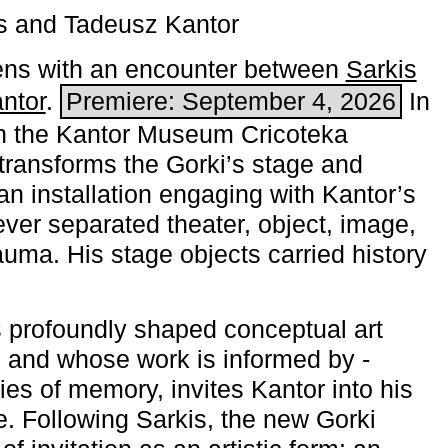
s and Tadeusz Kantor
ns with an encounter between
Sarkis
ntor
.
Premiere: September 4, 2026
In
h the ­Kantor Museum Cricoteka
transforms the Gorki’s stage and
an installation engaging with Kantor’s
ever separated theater, object, image,
uma. His stage objects carried history
 profoundly shaped conceptual art
 and whose work is informed by ­
ies of memory, invites Kantor into his
e. Following Sarkis, the new Gorki