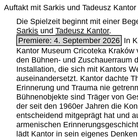
Auftakt mit Sarkis und Tadeusz Kanto
Die Spielzeit beginnt mit einer B
Sarkis
und
Tadeusz Kantor
.
Premiere: 4. September 2026
In K
Kantor Museum Cricoteka Kraków v
den Bühnen- und Zuschauerraum de
Installation, die sich mit Kantors W
auseinandersetzt. Kantor dachte The
Erinnerung und Trauma nie getrenn
Bühnenobjekte sind Träger von Ges
der seit den 1960er Jahren die Ko
entscheidend mitgeprägt hat und a
armenischen ­Erinnerungsgeschicht
lädt Kantor in sein eigenes Denken