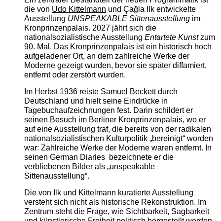
die von
Udo Kittelmann
und Çağla Ilk entwickelte
Ausstellung
UNSPEAKABLE Sittenausstellung
im
Kronprinzenpalais. 2027 jährt sich die
nationalsozialistische Ausstellung
Entartete Kunst
zum
90. Mal. Das Kronprinzenpalais ist ein historisch hoch
aufgeladener Ort, an dem zahlreiche Werke der
Moderne gezeigt wurden, bevor sie später diffamiert,
entfernt oder zerstört wurden.
Im Herbst 1936 reiste Samuel Beckett durch
Deutschland und hielt seine Eindrücke in
Tagebuchaufzeichnungen fest. Darin schildert er
seinen Besuch im Berliner Kronprinzenpalais, wo er
auf eine Ausstellung traf, die bereits von der radikalen
nationalsozialistischen Kulturpolitik „bereinigt“ worden
war: Zahlreiche Werke der Moderne waren entfernt. In
seinen German Diaries bezeichnete er die
verbliebenen Bilder als „unspeakable
Sittenausstellung“.
Die von Ilk und Kittelmann kuratierte Ausstellung
versteht sich nicht als historische Rekonstruktion. Im
Zentrum steht die Frage, wie Sichtbarkeit, Sagbarkeit
und künstlerische Freiheit politisch hergestellt werden