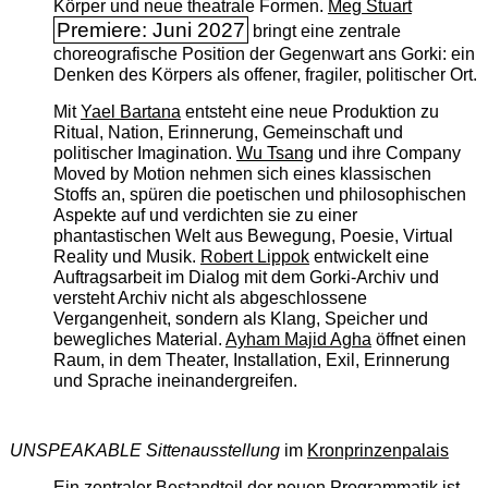
Körper und neue theatrale Formen.
Meg Stuart
Premiere: Juni 2027
bringt eine zentrale
choreografische Position der Gegenwart ans Gorki: ein
Denken des Körpers als offener, fragiler, politischer Ort.
Mit
Yael Bartana
entsteht eine neue Produktion zu
Ritual, Nation, Erinnerung, Gemeinschaft und
politischer Imagination.
Wu Tsang
und ihre Company
Moved by Motion nehmen sich eines klassischen
Stoffs an, spüren die poetischen und philosophischen
Aspekte auf und verdichten sie zu einer
phantastischen Welt aus Bewegung, Poesie, Virtual
Reality und Musik.
Robert Lippok
entwickelt eine
Auftragsarbeit im Dialog mit dem Gorki-Archiv und
versteht Archiv nicht als abgeschlossene
Vergangenheit, sondern als Klang, Speicher und
bewegliches Material.
Ayham Majid Agha
öffnet einen
Raum, in dem Theater, Installation, Exil, Erinnerung
und Sprache ineinandergreifen.
UNSPEAKABLE Sittenausstellung
im
Kronprinzenpalais
Ein zentraler Bestandteil der neuen Programmatik ist