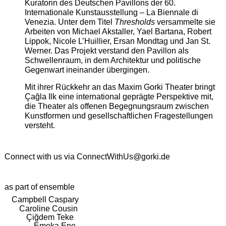
Kuratorin des Deutschen Pavillons der 60.
Internationale Kunstausstellung – La Biennale di
Venezia. Unter dem Titel
Thresholds
versammelte sie
Arbeiten von Michael Akstaller, Yael Bartana, Robert
Lippok, Nicole L’Huillier, Ersan Mondtag und Jan St.
Werner. Das Projekt verstand den Pavillon als
Schwellenraum, in dem Architektur und politische
Gegenwart ineinander übergingen.
Mit ihrer Rückkehr an das Maxim Gorki Theater bringt
Çağla Ilk eine international geprägte Perspektive mit,
die Theater als offenen Begegnungsraum zwischen
Kunstformen und gesellschaftlichen Fragestellungen
versteht.
Connect with us via
ConnectWithUs@gorki.de
as part of ensemble
Campbell Caspary
Caroline Cousin
Çiğdem Teke
Emeka Ene