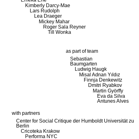
Kimberly Darcy-Mae
Lars Rudolph
Lea Draeger
Mickey Mahar
Roger Sala Reyner
Till Wonka
as part of team
Sebastian
Baumgarten
Ludwig Haugk
Misal Adnan Yıldız
Finnja Denkewitz
Dmitri Ryabkov
Martin Györffy
Eva da Silva
Antunes Alves
with partners
Center for Social Critique der Humboldt Universität zu
Berlin
Cricoteka Krakow
Performa NYC