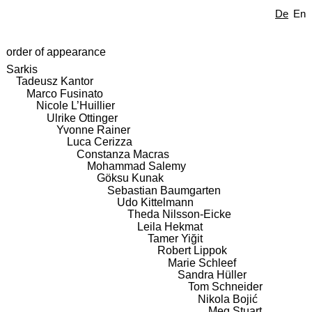
De
En
order of appearance
Sarkis
Tadeusz Kantor
Marco Fusinato
Nicole L’Huillier
Ulrike Ottinger
Yvonne Rainer
Luca Cerizza
Constanza Macras
Mohammad Salemy
Göksu Kunak
Sebastian Baumgarten
Udo Kittelmann
Theda Nilsson-Eicke
Leila Hekmat
Tamer Yiğit
Robert Lippok
Marie Schleef
Sandra Hüller
Tom Schneider
Nikola Bojić
Meg Stuart