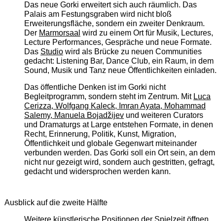
Das neue Gorki erweitert sich auch räumlich. Das
Palais am Festungsgraben wird nicht bloß
Erweiterungsfläche, sondern ein zweiter Denkraum.
Der
Marmorsaal
wird zu einem Ort für Musik, Lectures,
Lecture Performances, Gespräche und neue Formate.
Das
Studio
wird als Brücke zu neuen Communities
gedacht: Listening Bar, Dance Club, ein Raum, in dem
Sound, Musik und Tanz neue Öffentlichkeiten einladen.
Das öffentliche Denken ist im Gorki nicht
Begleitprogramm, sondern steht im Zentrum. Mit
Luca
Cerizza, Wolfgang Kaleck, Imran Ayata, Mohammad
Salemy, Manuela Bojadžijev
und weiteren Curators
und Dramaturgs at Large entstehen Formate, in denen
Recht, Erinnerung, Politik, Kunst, Migration,
Öffentlichkeit und globale Gegenwart miteinander
verbunden werden. Das Gorki soll ein Ort sein, an dem
nicht nur gezeigt wird, sondern auch gestritten, gefragt,
gedacht und widersprochen werden kann.
Ausblick auf die zweite Hälfte
Weitere künstlerische Positionen der Spielzeit öffnen