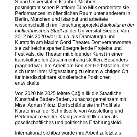
Sinan Universität in Istanbul. Mit ihrer
postmigrantischen Plattform Büro Milk erarbeitete sie
Performances im öffentlichen Raum unter anderem in
Berlin, München und Istanbul und arbeitete
wissenschaftlich im Forschungsprojekt
Baukultur in der
multiethnischen Stadt
an der Universität Siegen. Von
2012 bis 2020 war Ilk u.a. als Dramaturgin und
Kuratorin am Maxim Gorki Theater. Dort verantwortete
sie zahlreiche spartenübergreifende Projekte und
Festivals, die Theater mit bildender Kunst in einen
transkulturellen Zusammenhang stellten. Besonders
prägend war ihre Arbeit am Berliner Herbstsalon, der
sich unter ihrer Mitgestaltung zu einem wichtigen Ort
für interdisziplinäre künstlerische Positionen
entwickelte.
Von 2020 bis 2025 leitete Çağla Ilk die Staatliche
Kunsthalle Baden-Baden, zunächst gemeinsam mit
Misal Adnan Yıldız. Dort schärfte sie ihr Profil als
Kuratorin an der Schnittstelle von Ausstellung und
Performance weiter. Klang versteht Ilk dabei als
gesellschaftliches und politisches Erfahrungsfeld.
International sichtbar wurde ihre Arbeit zuletzt als