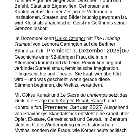
zu einer Figur der Gegenwart: zwischen Traum und
Befehl, Staat und Eigenwillen, Gehorsam und
Kontrollverlust. In einer Zeit, in der Vertrauen in
Institutionen, Staaten und Bilder brüchig geworden ist,
wird Kleist als anarchischer Geist im Gefängnis seiner
Grenzen lesbar.
Im Dezember kehrt
Ulrike Ottinger
mit
The ­Hearing
Trumpet
von Leonora Carrington auf die Berliner
Premiere: 3. Dezember 2026
Bühne zurück.
Die
Geschichte einer 92-jährigen Frau, die in ein
Altersheim kommt und dort eine Revolution beginnt,
verbindet Surrealismus, feministische Imagination,
Filmgeschichte und Theater. Sie fragt, wer überhört
wird – und was geschieht, wenn gerade diese
Stimmen beginnen, die Welt zu verändern.
Mit
Göksu Kunak
und
Le Sacre du printemps
setzt das
Gorki die Frage nach Körper, Ritual, Rausch und
Premiere: Januar 2027
Kontrolle fort.
Ausgehend
von Stravinskys Skandalstück entsteht eine Arbeit über
Opfer, Ekstase, Gemeinschaft und Gewalt. Im Zentrum
steht nicht die Wiederholung eines historischen
Mythos, sondern die Frage, wie Körper heute politisch