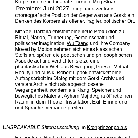
Körper und neue theatrale Formen.
Meg Stuart
Premiere: Juni 2027
bringt eine zentrale
choreografische Position der Gegenwart ans Gorki: ein
Denken des Körpers als offener, fragiler, politischer Ort.
Mit
Yael Bartana
entsteht eine neue Produktion zu
Ritual, Nation, Erinnerung, Gemeinschaft und
politischer Imagination.
Wu Tsang
und ihre Company
Moved by Motion nehmen sich eines klassischen
Stoffs an, spüren die poetischen und philosophischen
Aspekte auf und verdichten sie zu einer
phantastischen Welt aus Bewegung, Poesie, Virtual
Reality und Musik.
Robert Lippok
entwickelt eine
Auftragsarbeit im Dialog mit dem Gorki-Archiv und
versteht Archiv nicht als abgeschlossene
Vergangenheit, sondern als Klang, Speicher und
bewegliches Material.
Ayham Majid Agha
öffnet einen
Raum, in dem Theater, Installation, Exil, Erinnerung
und Sprache ineinandergreifen.
UNSPEAKABLE Sittenausstellung
im
Kronprinzenpalais
Ein zentraler Bestandteil der neuen Programmatik ist