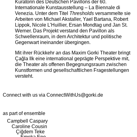
Kuratorin des Deutschen Pavillons der 60.
Internationale Kunstausstellung – La Biennale di
Venezia. Unter dem Titel
Thresholds
versammelte sie
Arbeiten von Michael Akstaller, Yael Bartana, Robert
Lippok, Nicole L’Huillier, Ersan Mondtag und Jan St.
Werner. Das Projekt verstand den Pavillon als
Schwellenraum, in dem Architektur und politische
Gegenwart ineinander übergingen.
Mit ihrer Rückkehr an das Maxim Gorki Theater bringt
Çağla Ilk eine international geprägte Perspektive mit,
die Theater als offenen Begegnungsraum zwischen
Kunstformen und gesellschaftlichen Fragestellungen
versteht.
Connect with us via
ConnectWithUs@gorki.de
as part of ensemble
Campbell Caspary
Caroline Cousin
Çiğdem Teke
Emeka Ene