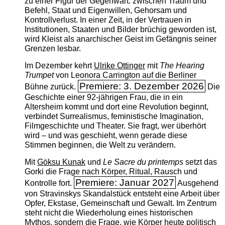
zu einer Figur der Gegenwart: zwischen Traum und
Befehl, Staat und Eigenwillen, Gehorsam und
Kontrollverlust. In einer Zeit, in der Vertrauen in
Institutionen, Staaten und Bilder brüchig geworden ist,
wird Kleist als anarchischer Geist im Gefängnis seiner
Grenzen lesbar.
Im Dezember kehrt
Ulrike Ottinger
mit
The ­Hearing
Trumpet
von Leonora Carrington auf die Berliner
Premiere: 3. Dezember 2026
Bühne zurück.
Die
Geschichte einer 92-jährigen Frau, die in ein
Altersheim kommt und dort eine Revolution beginnt,
verbindet Surrealismus, feministische Imagination,
Filmgeschichte und Theater. Sie fragt, wer überhört
wird – und was geschieht, wenn gerade diese
Stimmen beginnen, die Welt zu verändern.
Mit
Göksu Kunak
und
Le Sacre du printemps
setzt das
Gorki die Frage nach Körper, Ritual, Rausch und
Premiere: Januar 2027
Kontrolle fort.
Ausgehend
von Stravinskys Skandalstück entsteht eine Arbeit über
Opfer, Ekstase, Gemeinschaft und Gewalt. Im Zentrum
steht nicht die Wiederholung eines historischen
Mythos, sondern die Frage, wie Körper heute politisch