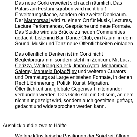
Das neue Gorki erweitert sich auch räumlich. Das
Palais am Festungsgraben wird nicht bloß
Erweiterungsfläche, sondern ein zweiter Denkraum.
Der
Marmorsaal
wird zu einem Ort für Musik, Lectures,
Lecture Performances, Gespräche und neue Formate.
Das
Studio
wird als Brücke zu neuen Communities
gedacht: Listening Bar, Dance Club, ein Raum, in dem
Sound, Musik und Tanz neue Öffentlichkeiten einladen.
Das öffentliche Denken ist im Gorki nicht
Begleitprogramm, sondern steht im Zentrum. Mit
Luca
Cerizza, Wolfgang Kaleck, Imran Ayata, Mohammad
Salemy, Manuela Bojadžijev
und weiteren Curators
und Dramaturgs at Large entstehen Formate, in denen
Recht, Erinnerung, Politik, Kunst, Migration,
Öffentlichkeit und globale Gegenwart miteinander
verbunden werden. Das Gorki soll ein Ort sein, an dem
nicht nur gezeigt wird, sondern auch gestritten, gefragt,
gedacht und widersprochen werden kann.
Ausblick auf die zweite Hälfte
Weitere künstlerische Positionen der Spielzeit öffnen