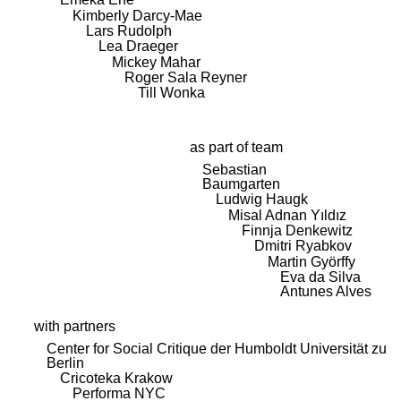
Kimberly Darcy-Mae
Lars Rudolph
Lea Draeger
Mickey Mahar
Roger Sala Reyner
Till Wonka
as part of team
Sebastian
Baumgarten
Ludwig Haugk
Misal Adnan Yıldız
Finnja Denkewitz
Dmitri Ryabkov
Martin Györffy
Eva da Silva
Antunes Alves
with partners
Center for Social Critique der Humboldt Universität zu
Berlin
Cricoteka Krakow
Performa NYC