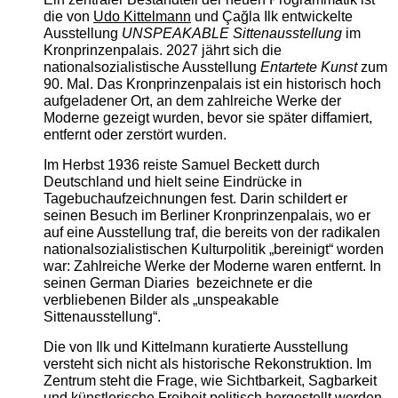
die von
Udo Kittelmann
und Çağla Ilk entwickelte
Ausstellung
UNSPEAKABLE Sittenausstellung
im
Kronprinzenpalais. 2027 jährt sich die
nationalsozialistische Ausstellung
Entartete Kunst
zum
90. Mal. Das Kronprinzenpalais ist ein historisch hoch
aufgeladener Ort, an dem zahlreiche Werke der
Moderne gezeigt wurden, bevor sie später diffamiert,
entfernt oder zerstört wurden.
Im Herbst 1936 reiste Samuel Beckett durch
Deutschland und hielt seine Eindrücke in
Tagebuchaufzeichnungen fest. Darin schildert er
seinen Besuch im Berliner Kronprinzenpalais, wo er
auf eine Ausstellung traf, die bereits von der radikalen
nationalsozialistischen Kulturpolitik „bereinigt“ worden
war: Zahlreiche Werke der Moderne waren entfernt. In
seinen German Diaries bezeichnete er die
verbliebenen Bilder als „unspeakable
Sittenausstellung“.
Die von Ilk und Kittelmann kuratierte Ausstellung
versteht sich nicht als historische Rekonstruktion. Im
Zentrum steht die Frage, wie Sichtbarkeit, Sagbarkeit
und künstlerische Freiheit politisch hergestellt werden