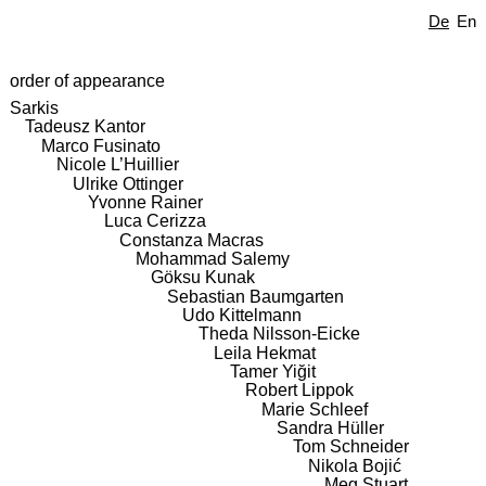
De
En
order of appearance
Sarkis
Tadeusz Kantor
Marco Fusinato
Nicole L’Huillier
Ulrike Ottinger
Yvonne Rainer
Luca Cerizza
Constanza Macras
Mohammad Salemy
Göksu Kunak
Sebastian Baumgarten
Udo Kittelmann
Theda Nilsson-Eicke
Leila Hekmat
Tamer Yiğit
Robert Lippok
Marie Schleef
Sandra Hüller
Tom Schneider
Nikola Bojić
Meg Stuart