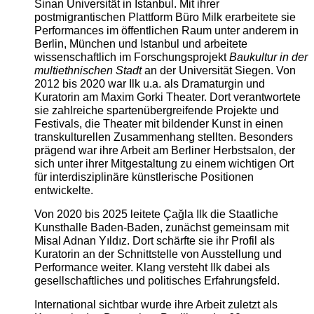
Sinan Universität in Istanbul. Mit ihrer
postmigrantischen Plattform Büro Milk erarbeitete sie
Performances im öffentlichen Raum unter anderem in
Berlin, München und Istanbul und arbeitete
wissenschaftlich im Forschungsprojekt
Baukultur in der
multiethnischen Stadt
an der Universität Siegen. Von
2012 bis 2020 war Ilk u.a. als Dramaturgin und
Kuratorin am Maxim Gorki Theater. Dort verantwortete
sie zahlreiche spartenübergreifende Projekte und
Festivals, die Theater mit bildender Kunst in einen
transkulturellen Zusammenhang stellten. Besonders
prägend war ihre Arbeit am Berliner Herbstsalon, der
sich unter ihrer Mitgestaltung zu einem wichtigen Ort
für interdisziplinäre künstlerische Positionen
entwickelte.
Von 2020 bis 2025 leitete Çağla Ilk die Staatliche
Kunsthalle Baden-Baden, zunächst gemeinsam mit
Misal Adnan Yıldız. Dort schärfte sie ihr Profil als
Kuratorin an der Schnittstelle von Ausstellung und
Performance weiter. Klang versteht Ilk dabei als
gesellschaftliches und politisches Erfahrungsfeld.
International sichtbar wurde ihre Arbeit zuletzt als