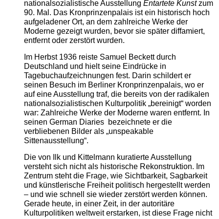
nationalsozialistische Ausstellung
Entartete Kunst
zum
90. Mal. Das Kronprinzenpalais ist ein historisch hoch
aufgeladener Ort, an dem zahlreiche Werke der
Moderne gezeigt wurden, bevor sie später diffamiert,
entfernt oder zerstört wurden.
Im Herbst 1936 reiste Samuel Beckett durch
Deutschland und hielt seine Eindrücke in
Tagebuchaufzeichnungen fest. Darin schildert er
seinen Besuch im Berliner Kronprinzenpalais, wo er
auf eine Ausstellung traf, die bereits von der radikalen
nationalsozialistischen Kulturpolitik „bereinigt“ worden
war: Zahlreiche Werke der Moderne waren entfernt. In
seinen German Diaries bezeichnete er die
verbliebenen Bilder als „unspeakable
Sittenausstellung“.
Die von Ilk und Kittelmann kuratierte Ausstellung
versteht sich nicht als historische Rekonstruktion. Im
Zentrum steht die Frage, wie Sichtbarkeit, Sagbarkeit
und künstlerische Freiheit politisch hergestellt werden
– und wie schnell sie wieder zerstört werden können.
Gerade heute, in einer Zeit, in der autoritäre
Kulturpolitiken weltweit erstarken, ist diese Frage nicht