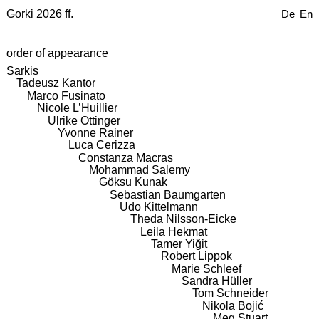
Gorki 2026 ff.
De
En
order of appearance
Sarkis
Tadeusz Kantor
Marco Fusinato
Nicole L’Huillier
Ulrike Ottinger
Yvonne Rainer
Luca Cerizza
Constanza Macras
Mohammad Salemy
Göksu Kunak
Sebastian Baumgarten
Udo Kittelmann
Theda Nilsson-Eicke
Leila Hekmat
Tamer Yiğit
Robert Lippok
Marie Schleef
Sandra Hüller
Tom Schneider
Nikola Bojić
Meg Stuart