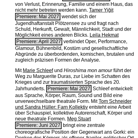
von Verlust, Erinnerung, Familie und einem Haus, das
nicht mehr betreten werden kann.
Tamer Yiğit
Premiere: Mai 2027
wendet sich der
Jugendhaftanstalt Plötzensee zu und fragt nach
Schuld, Herkunft, Gewalt, Männlichkeit, Stadt und der
Möglichkeit eines anderen Blicks.
Leila Hekmat
Premiere: April 2027
verbindet Oper, Performance,
Glamour, Bühnenbild, Kostüm und gesellschaftliche
Abgründe zu überbordenden, komischen, brutalen und
zugleich präzisen Formen der Analyse.
Mit
Marie Schleef
und
Hiroshima mon amour
führt der
Weg zu Marguerite Duras, zur Liebe im Schatten des
Krieges und zur traumatisierten Sprache des 20.
Jahrhunderts.
Premiere: Mai 2027
Schleef entwickelt
aus Sprache, Körper, Raum, Sound und Bild eine
unverwechselbare theatrale Form. Mit
Tom Schneider
und Sandra Hüller: Farn Kollektiv
entsteht eine Arbeit
über Schauspiel, kollektive Autorenschaft, Körper und
neue theatrale Formen.
Meg Stuart
Premiere: Juni 2027
bringt eine zentrale
choreografische Position der Gegenwart ans Gorki: ein
Denken des Körpers als offener, fragiler, politischer Ort.