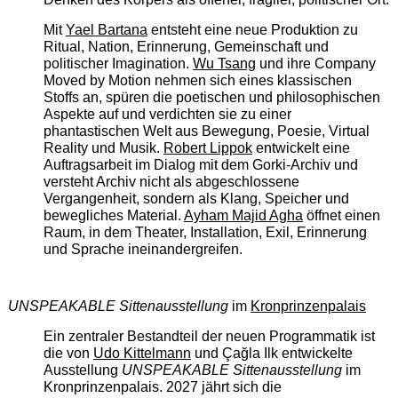
Mit
Yael Bartana
entsteht eine neue Produktion zu
Ritual, Nation, Erinnerung, Gemeinschaft und
politischer Imagination.
Wu Tsang
und ihre Company
Moved by Motion nehmen sich eines klassischen
Stoffs an, spüren die poetischen und philosophischen
Aspekte auf und verdichten sie zu einer
phantastischen Welt aus Bewegung, Poesie, Virtual
Reality und Musik.
Robert Lippok
entwickelt eine
Auftragsarbeit im Dialog mit dem Gorki-Archiv und
versteht Archiv nicht als abgeschlossene
Vergangenheit, sondern als Klang, Speicher und
bewegliches Material.
Ayham Majid Agha
öffnet einen
Raum, in dem Theater, Installation, Exil, Erinnerung
und Sprache ineinandergreifen.
UNSPEAKABLE Sittenausstellung
im
Kronprinzenpalais
Ein zentraler Bestandteil der neuen Programmatik ist
die von
Udo Kittelmann
und Çağla Ilk entwickelte
Ausstellung
UNSPEAKABLE Sittenausstellung
im
Kronprinzenpalais. 2027 jährt sich die