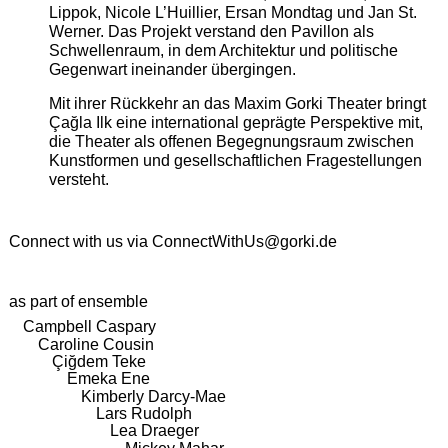
Lippok, Nicole L’Huillier, Ersan Mondtag und Jan St.
Werner. Das Projekt verstand den Pavillon als
Schwellenraum, in dem Architektur und politische
Gegenwart ineinander übergingen.
Mit ihrer Rückkehr an das Maxim Gorki Theater bringt
Çağla Ilk eine international geprägte Perspektive mit,
die Theater als offenen Begegnungsraum zwischen
Kunstformen und gesellschaftlichen Fragestellungen
versteht.
Connect with us via
ConnectWithUs@gorki.de
as part of ensemble
Campbell Caspary
Caroline Cousin
Çiğdem Teke
Emeka Ene
Kimberly Darcy-Mae
Lars Rudolph
Lea Draeger