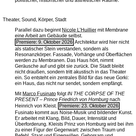
politischer, historischer und ästhetischer Räume.
Theater, Sound, Körper, Stadt
Parallel dazu beginnt
Nicole L’Huillier
mit ­
Membrane
eine Arbeit am Gebäude selbst.
Premiere: 9. Oktober 2026
Architektur wird hier nicht
als statischer Stein verstanden, sondern als
Resonanzkörper. Fassade, Vorhänge und Oberflächen
werden zu Membranen. Das Haus hört, nimmt
Geräusche auf und gibt sie zurück. Die Stadt bleibt
nicht draußen, sondern tritt akustisch in das Theater
ein. So entsteht ein zentrales Bild für das neue Gorki:
ein Haus, das nicht nur sendet, sondern empfängt.
Mit
Marco Fusinato
folgt
IN THE CORPSE OF THE
PRESENT – Prince Friedrich von Homburg
nach
Heinrich von Kleist.
Premiere: 23. Oktober 2026
Fusinato kommt aus Noise-Musik und bildender Kunst.
Er arbeitet mit Klang, Bild, Dauer, Intensität und
Überforderung. Kleists Prinz von Homburg wird bei ihm
zu einer Figur der Gegenwart: zwischen Traum und
Befehl, Staat und Eigenwillen, Gehorsam und