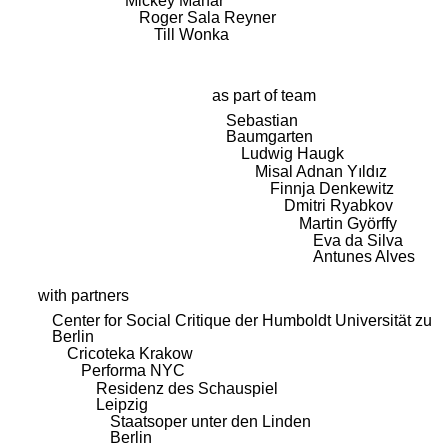
Mickey Mahar
Roger Sala Reyner
Till Wonka
as part of team
Sebastian
Baumgarten
Ludwig Haugk
Misal Adnan Yıldız
Finnja Denkewitz
Dmitri Ryabkov
Martin Györffy
Eva da Silva
Antunes Alves
with partners
Center for Social Critique der Humboldt Universität zu
Berlin
Cricoteka Krakow
Performa NYC
Residenz des Schauspiel
Leipzig
Staatsoper unter den Linden
Berlin