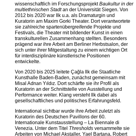
wissenschaftlich im Forschungsprojekt
Baukultur in der
multiethnischen Stadt
an der Universität Siegen. Von
2012 bis 2020 war Ilk u.a. als Dramaturgin und
Kuratorin am Maxim Gorki Theater. Dort verantwortete
sie zahlreiche spartenübergreifende Projekte und
Festivals, die Theater mit bildender Kunst in einen
transkulturellen Zusammenhang stellten. Besonders
prägend war ihre Arbeit am Berliner Herbstsalon, der
sich unter ihrer Mitgestaltung zu einem wichtigen Ort
für interdisziplinäre künstlerische Positionen
entwickelte.
Von 2020 bis 2025 leitete Çağla Ilk die Staatliche
Kunsthalle Baden-Baden, zunächst gemeinsam mit
Misal Adnan Yıldız. Dort schärfte sie ihr Profil als
Kuratorin an der Schnittstelle von Ausstellung und
Performance weiter. Klang versteht Ilk dabei als
gesellschaftliches und politisches Erfahrungsfeld.
International sichtbar wurde ihre Arbeit zuletzt als
Kuratorin des Deutschen Pavillons der 60.
Internationale Kunstausstellung – La Biennale di
Venezia. Unter dem Titel
Thresholds
versammelte sie
Arbeiten von Michael Akstaller, Yael Bartana, Robert