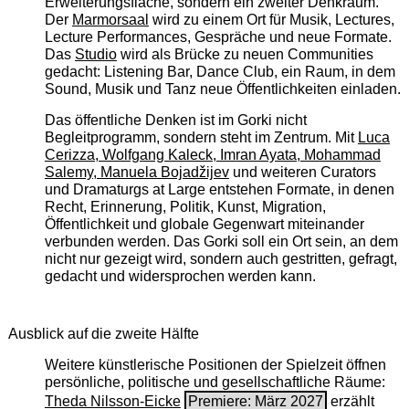
Erweiterungsfläche, sondern ein zweiter Denkraum.
Der
Marmorsaal
wird zu einem Ort für Musik, Lectures,
Lecture Performances, Gespräche und neue Formate.
Das
Studio
wird als Brücke zu neuen Communities
gedacht: Listening Bar, Dance Club, ein Raum, in dem
Sound, Musik und Tanz neue Öffentlichkeiten einladen.
Das öffentliche Denken ist im Gorki nicht
Begleitprogramm, sondern steht im Zentrum. Mit
Luca
Cerizza, Wolfgang Kaleck, Imran Ayata, Mohammad
Salemy, Manuela Bojadžijev
und weiteren Curators
und Dramaturgs at Large entstehen Formate, in denen
Recht, Erinnerung, Politik, Kunst, Migration,
Öffentlichkeit und globale Gegenwart miteinander
verbunden werden. Das Gorki soll ein Ort sein, an dem
nicht nur gezeigt wird, sondern auch gestritten, gefragt,
gedacht und widersprochen werden kann.
Ausblick auf die zweite Hälfte
Weitere künstlerische Positionen der Spielzeit öffnen
persönliche, politische und gesellschaftliche Räume:
Theda Nilsson-Eicke
Premiere: März 2027
erzählt