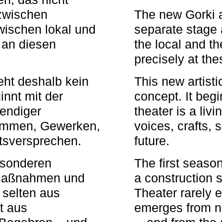
zwischen
The new Gorki 
wischen lokal und
separate stage 
u an diesen
the local and th
precisely at th
eht deshalb kein
This new artisti
nnt mit der
concept. It begi
bendiger
theater is a li
timmen, Gewerken,
voices, crafts,
tsversprechen.
future.
besonderen
The first seaso
rmaßnahmen und
a construction s
 selten aus
Theater rarely 
t aus
emerges from ne