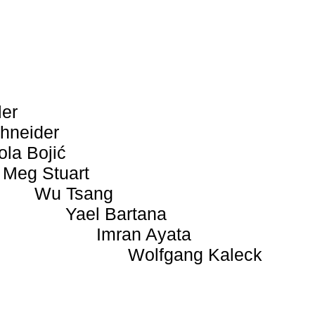
ler
hneider
ola Bojić
Meg Stuart
Wu Tsang
Yael Bartana
Imran Ayata
Wolfgang Kaleck