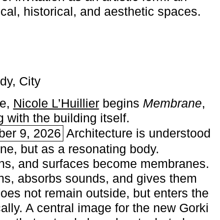
ical, historical, and aesthetic spaces.
dy, City
me,
Nicole L’Huillier
begins ­
Membrane
,
with the building itself.
ber 9, 2026
Architecture is understood
one, but as a resonating body.
ins, and surfaces become membranes.
ns, absorbs sounds, and gives them
does not remain outside, but enters the
ally. A central image for the new Gorki