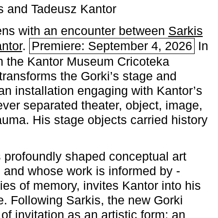
s and Tadeusz Kantor
ns with an encounter between
Sarkis
ntor
.
Premiere: September 4, 2026
In
h the ­Kantor Museum Cricoteka
transforms the Gorki’s stage and
an installation engaging with Kantor’s
ever separated theater, object, image,
uma. His stage objects carried history
 profoundly shaped conceptual art
 and whose work is informed by ­
ies of memory, invites Kantor into his
e. Following Sarkis, the new Gorki
of invitation as an artistic form: an