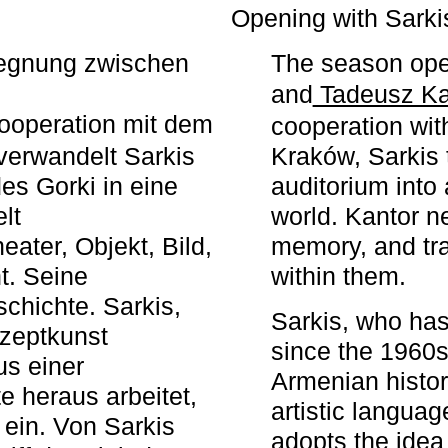
r
Opening with Sarki
egegnung zwischen
The season ope
and
Tadeusz Ka
ooperation mit dem
cooperation wit
erwandelt Sarkis
Kraków, Sarkis 
s Gorki in eine
auditorium into 
elt
world. Kantor n
ater, Objekt, Bild,
memory, and tra
t. Seine
within them.
chichte. Sarkis,
Sarkis, who has
nzeptkunst
since the 1960s
us einer
Armenian histor
e heraus arbeitet,
artistic languag
 ein. Von Sarkis
adopts the idea 