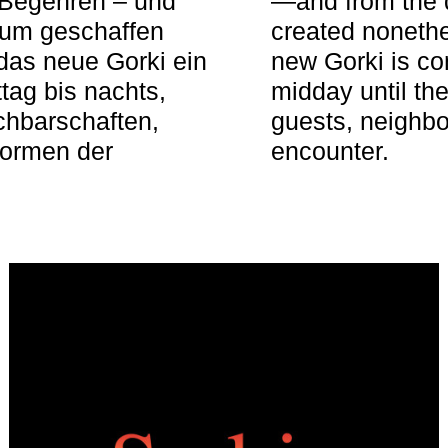
 Begehren – und
—and from the q
aum geschaffen
created nonethel
das neue Gorki ein
new Gorki is c
tag bis nachts,
midday until the
achbarschaften,
guests, neighbo
Formen der
encounter.