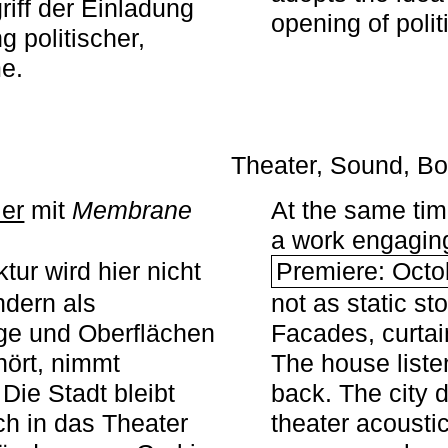
iff der Einladung
opening of polit
g politischer,
me.
Theater, Sound, Bo
ier
mit ­
Membrane
At the same ti
a work engaging 
tur wird hier nicht
Premiere: Octo
ndern als
not as static st
ge und Oberflächen
Facades, curta
ört, nimmt
The house liste
Die Stadt bleibt
back. The city 
sch in das Theater
theater acoustic