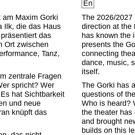
En
nt am Maxim Gorki
The 2026/2027 s
 Ilk, die das Haus
direction at th
 präsentiert das
has known the i
en Ort zwischen
presents the Go
Performance, Tanz,
connecting thea
dance, music, s
itself.
em zentrale Fragen
Wer spricht? Wer
The Gorki has a
s hat Sichtbarkeit
questions of th
en und neue
Who is heard? 
ran knüpft das
the theater has c
and brought new
builds on this l
n, das nicht