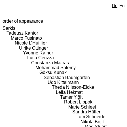
De
En
order of appearance
Sarkis
Tadeusz Kantor
Marco Fusinato
Nicole L’Huillier
Ulrike Ottinger
Yvonne Rainer
Luca Cerizza
Constanza Macras
Mohammad Salemy
Göksu Kunak
Sebastian Baumgarten
Udo Kittelmann
Theda Nilsson-Eicke
Leila Hekmat
Tamer Yiğit
Robert Lippok
Marie Schleef
Sandra Hüller
Tom Schneider
Nikola Bojić
Meg Stuart