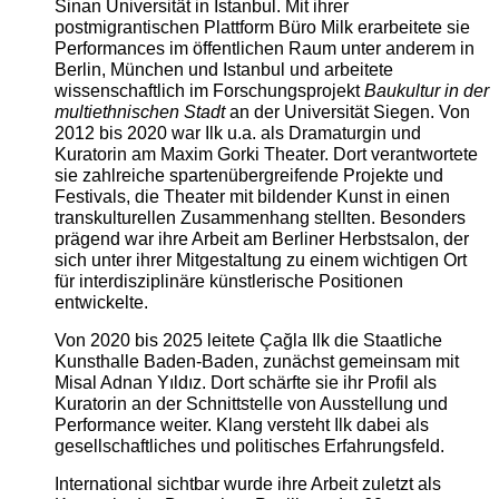
Sinan Universität in Istanbul. Mit ihrer
postmigrantischen Plattform Büro Milk erarbeitete sie
Performances im öffentlichen Raum unter anderem in
Berlin, München und Istanbul und arbeitete
wissenschaftlich im Forschungsprojekt
Baukultur in der
multiethnischen Stadt
an der Universität Siegen. Von
2012 bis 2020 war Ilk u.a. als Dramaturgin und
Kuratorin am Maxim Gorki Theater. Dort verantwortete
sie zahlreiche spartenübergreifende Projekte und
Festivals, die Theater mit bildender Kunst in einen
transkulturellen Zusammenhang stellten. Besonders
prägend war ihre Arbeit am Berliner Herbstsalon, der
sich unter ihrer Mitgestaltung zu einem wichtigen Ort
für interdisziplinäre künstlerische Positionen
entwickelte.
Von 2020 bis 2025 leitete Çağla Ilk die Staatliche
Kunsthalle Baden-Baden, zunächst gemeinsam mit
Misal Adnan Yıldız. Dort schärfte sie ihr Profil als
Kuratorin an der Schnittstelle von Ausstellung und
Performance weiter. Klang versteht Ilk dabei als
gesellschaftliches und politisches Erfahrungsfeld.
International sichtbar wurde ihre Arbeit zuletzt als