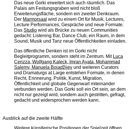
Das neue Gorki erweitert sich auch räumlich. Das
Palais am Festungsgraben wird nicht bloß
Erweiterungsfläche, sondern ein zweiter Denkraum.
Der
Marmorsaal
wird zu einem Ort für Musik, Lectures,
Lecture Performances, Gespräche und neue Formate.
Das
Studio
wird als Brücke zu neuen Communities
gedacht: Listening Bar, Dance Club, ein Raum, in dem
Sound, Musik und Tanz neue Öffentlichkeiten einladen.
Das öffentliche Denken ist im Gorki nicht
Begleitprogramm, sondern steht im Zentrum. Mit
Luca
Cerizza, Wolfgang Kaleck, Imran Ayata, Mohammad
Salemy, Manuela Bojadžijev
und weiteren Curators
und Dramaturgs at Large entstehen Formate, in denen
Recht, Erinnerung, Politik, Kunst, Migration,
Öffentlichkeit und globale Gegenwart miteinander
verbunden werden. Das Gorki soll ein Ort sein, an dem
nicht nur gezeigt wird, sondern auch gestritten, gefragt,
gedacht und widersprochen werden kann.
Ausblick auf die zweite Hälfte
Weitere künstlerische Positionen der Spielzeit öffnen