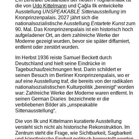
die von
Udo Kittelmann
und Çağla Ilk entwickelte
Ausstellung
UNSPEAKABLE Sittenausstellung
im
Kronprinzenpalais. 2027 jährt sich die
nationalsozialistische Ausstellung
Entartete Kunst
zum
90. Mal. Das Kronprinzenpalais ist ein historisch hoch
aufgeladener Ort, an dem zahlreiche Werke der
Moderne gezeigt wurden, bevor sie später diffamiert,
entfernt oder zerstört wurden.
Im Herbst 1936 reiste Samuel Beckett durch
Deutschland und hielt seine Eindrücke in
Tagebuchaufzeichnungen fest. Darin schildert er
seinen Besuch im Berliner Kronprinzenpalais, wo er
auf eine Ausstellung traf, die bereits von der radikalen
nationalsozialistischen Kulturpolitik „bereinigt“ worden
war: Zahlreiche Werke der Moderne waren entfernt. In
seinen German Diaries bezeichnete er die
verbliebenen Bilder als „unspeakable
Sittenausstellung“.
Die von Ilk und Kittelmann kuratierte Ausstellung
versteht sich nicht als historische Rekonstruktion. Im
Zentrum steht die Frage, wie Sichtbarkeit, Sagbarkeit
und künstlerische Freiheit politisch hergestellt werden