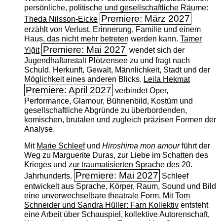
persönliche, politische und gesellschaftliche Räume:
Premiere: März 2027
Theda Nilsson-Eicke
erzählt von Verlust, Erinnerung, Familie und einem
Haus, das nicht mehr betreten werden kann.
Tamer
Premiere: Mai 2027
Yiğit
wendet sich der
Jugendhaftanstalt Plötzensee zu und fragt nach
Schuld, Herkunft, Gewalt, Männlichkeit, Stadt und der
Möglichkeit eines anderen Blicks.
Leila Hekmat
Premiere: April 2027
verbindet Oper,
Performance, Glamour, Bühnenbild, Kostüm und
gesellschaftliche Abgründe zu überbordenden,
komischen, brutalen und zugleich präzisen Formen der
Analyse.
Mit
Marie Schleef
und
Hiroshima mon amour
führt der
Weg zu Marguerite Duras, zur Liebe im Schatten des
Krieges und zur traumatisierten Sprache des 20.
Premiere: Mai 2027
Jahrhunderts.
Schleef
entwickelt aus Sprache, Körper, Raum, Sound und Bild
eine unverwechselbare theatrale Form. Mit
Tom
Schneider und Sandra Hüller: Farn Kollektiv
entsteht
eine Arbeit über Schauspiel, kollektive Autorenschaft,