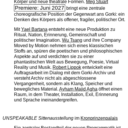
Körper und neue theatrale Formen.
Meg Stuart
Premiere: Juni 2027
bringt eine zentrale
choreografische Position der Gegenwart ans Gorki: ein
Denken des Körpers als offener, fragiler, politischer Ort.
Mit
Yael Bartana
entsteht eine neue Produktion zu
Ritual, Nation, Erinnerung, Gemeinschaft und
politischer Imagination.
Wu Tsang
und ihre Company
Moved by Motion nehmen sich eines klassischen
Stoffs an, spüren die poetischen und philosophischen
Aspekte auf und verdichten sie zu einer
phantastischen Welt aus Bewegung, Poesie, Virtual
Reality und Musik.
Robert Lippok
entwickelt eine
Auftragsarbeit im Dialog mit dem Gorki-Archiv und
versteht Archiv nicht als abgeschlossene
Vergangenheit, sondern als Klang, Speicher und
bewegliches Material.
Ayham Majid Agha
öffnet einen
Raum, in dem Theater, Installation, Exil, Erinnerung
und Sprache ineinandergreifen.
UNSPEAKABLE Sittenausstellung
im
Kronprinzenpalais
Ein zentraler Bestandteil der neuen Programmatik ist