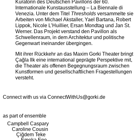
Kuratorin des Deutschen Pavillons der 60.
Internationale Kunstausstellung – La Biennale di
Venezia. Unter dem Titel
Thresholds
versammelte sie
Arbeiten von Michael Akstaller, Yael Bartana, Robert
Lippok, Nicole L’Huillier, Ersan Mondtag und Jan St.
Werner. Das Projekt verstand den Pavillon als
Schwellenraum, in dem Architektur und politische
Gegenwart ineinander übergingen.
Mit ihrer Rückkehr an das Maxim Gorki Theater bringt
Çağla Ilk eine international geprägte Perspektive mit,
die Theater als offenen Begegnungsraum zwischen
Kunstformen und gesellschaftlichen Fragestellungen
versteht.
Connect with us via
ConnectWithUs@gorki.de
as part of ensemble
Campbell Caspary
Caroline Cousin
Çiğdem Teke
Emeka Ene