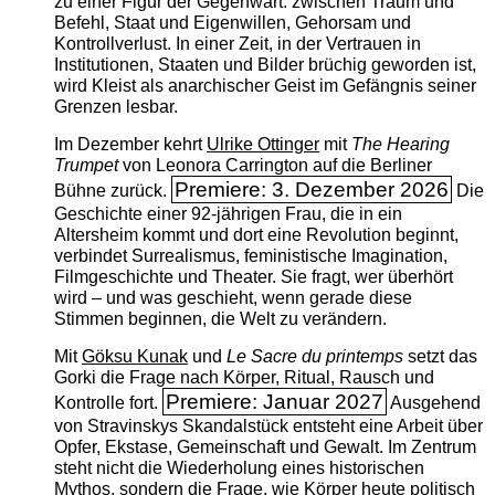
zu einer Figur der Gegenwart: zwischen Traum und
Befehl, Staat und Eigenwillen, Gehorsam und
Kontrollverlust. In einer Zeit, in der Vertrauen in
Institutionen, Staaten und Bilder brüchig geworden ist,
wird Kleist als anarchischer Geist im Gefängnis seiner
Grenzen lesbar.
Im Dezember kehrt
Ulrike Ottinger
mit
The ­Hearing
Trumpet
von Leonora Carrington auf die Berliner
Premiere: 3. Dezember 2026
Bühne zurück.
Die
Geschichte einer 92-jährigen Frau, die in ein
Altersheim kommt und dort eine Revolution beginnt,
verbindet Surrealismus, feministische Imagination,
Filmgeschichte und Theater. Sie fragt, wer überhört
wird – und was geschieht, wenn gerade diese
Stimmen beginnen, die Welt zu verändern.
Mit
Göksu Kunak
und
Le Sacre du printemps
setzt das
Gorki die Frage nach Körper, Ritual, Rausch und
Premiere: Januar 2027
Kontrolle fort.
Ausgehend
von Stravinskys Skandalstück entsteht eine Arbeit über
Opfer, Ekstase, Gemeinschaft und Gewalt. Im Zentrum
steht nicht die Wiederholung eines historischen
Mythos, sondern die Frage, wie Körper heute politisch