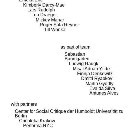
Kimberly Darcy-Mae
Lars Rudolph
Lea Draeger
Mickey Mahar
Roger Sala Reyner
Till Wonka
as part of team
Sebastian
Baumgarten
Ludwig Haugk
Misal Adnan Yıldız
Finnja Denkewitz
Dmitri Ryabkov
Martin Györffy
Eva da Silva
Antunes Alves
with partners
Center for Social Critique der Humboldt Universität zu
Berlin
Cricoteka Krakow
Performa NYC