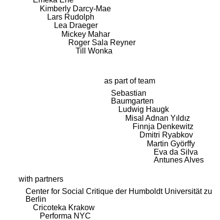
Kimberly Darcy-Mae
Lars Rudolph
Lea Draeger
Mickey Mahar
Roger Sala Reyner
Till Wonka
as part of team
Sebastian
Baumgarten
Ludwig Haugk
Misal Adnan Yıldız
Finnja Denkewitz
Dmitri Ryabkov
Martin Györffy
Eva da Silva
Antunes Alves
with partners
Center for Social Critique der Humboldt Universität zu
Berlin
Cricoteka Krakow
Performa NYC