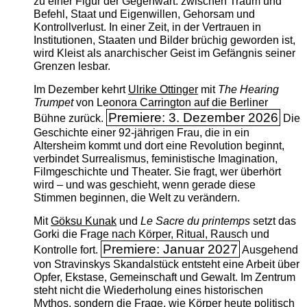
zu einer Figur der Gegenwart: zwischen Traum und
Befehl, Staat und Eigenwillen, Gehorsam und
Kontrollverlust. In einer Zeit, in der Vertrauen in
Institutionen, Staaten und Bilder brüchig geworden ist,
wird Kleist als anarchischer Geist im Gefängnis seiner
Grenzen lesbar.
Im Dezember kehrt
Ulrike Ottinger
mit
The ­Hearing
Trumpet
von Leonora Carrington auf die Berliner
Premiere: 3. Dezember 2026
Bühne zurück.
Die
Geschichte einer 92-jährigen Frau, die in ein
Altersheim kommt und dort eine Revolution beginnt,
verbindet Surrealismus, feministische Imagination,
Filmgeschichte und Theater. Sie fragt, wer überhört
wird – und was geschieht, wenn gerade diese
Stimmen beginnen, die Welt zu verändern.
Mit
Göksu Kunak
und
Le Sacre du printemps
setzt das
Gorki die Frage nach Körper, Ritual, Rausch und
Premiere: Januar 2027
Kontrolle fort.
Ausgehend
von Stravinskys Skandalstück entsteht eine Arbeit über
Opfer, Ekstase, Gemeinschaft und Gewalt. Im Zentrum
steht nicht die Wiederholung eines historischen
Mythos, sondern die Frage, wie Körper heute politisch