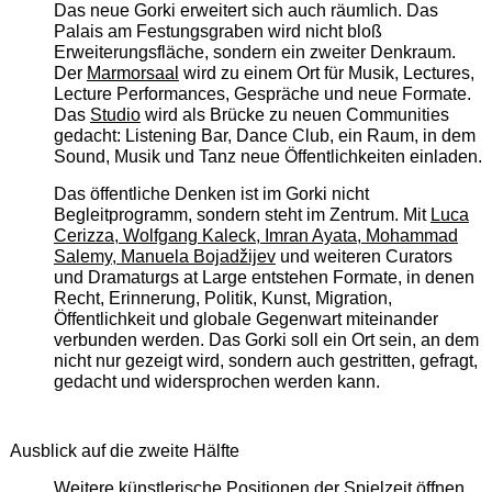
Das neue Gorki erweitert sich auch räumlich. Das
Palais am Festungsgraben wird nicht bloß
Erweiterungsfläche, sondern ein zweiter Denkraum.
Der
Marmorsaal
wird zu einem Ort für Musik, Lectures,
Lecture Performances, Gespräche und neue Formate.
Das
Studio
wird als Brücke zu neuen Communities
gedacht: Listening Bar, Dance Club, ein Raum, in dem
Sound, Musik und Tanz neue Öffentlichkeiten einladen.
Das öffentliche Denken ist im Gorki nicht
Begleitprogramm, sondern steht im Zentrum. Mit
Luca
Cerizza, Wolfgang Kaleck, Imran Ayata, Mohammad
Salemy, Manuela Bojadžijev
und weiteren Curators
und Dramaturgs at Large entstehen Formate, in denen
Recht, Erinnerung, Politik, Kunst, Migration,
Öffentlichkeit und globale Gegenwart miteinander
verbunden werden. Das Gorki soll ein Ort sein, an dem
nicht nur gezeigt wird, sondern auch gestritten, gefragt,
gedacht und widersprochen werden kann.
Ausblick auf die zweite Hälfte
Weitere künstlerische Positionen der Spielzeit öffnen