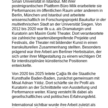
Sinan Universität in Istanbul. Mit ihrer
postmigrantischen Plattform Büro Milk erarbeitete sie
Performances im öffentlichen Raum unter anderem in
Berlin, München und Istanbul und arbeitete
wissenschaftlich im Forschungsprojekt
Baukultur in der
multiethnischen Stadt
an der Universität Siegen. Von
2012 bis 2020 war Ilk u.a. als Dramaturgin und
Kuratorin am Maxim Gorki Theater. Dort verantwortete
sie zahlreiche spartenübergreifende Projekte und
Festivals, die Theater mit bildender Kunst in einen
transkulturellen Zusammenhang stellten. Besonders
prägend war ihre Arbeit am Berliner Herbstsalon, der
sich unter ihrer Mitgestaltung zu einem wichtigen Ort
für interdisziplinäre künstlerische Positionen
entwickelte.
Von 2020 bis 2025 leitete Çağla Ilk die Staatliche
Kunsthalle Baden-Baden, zunächst gemeinsam mit
Misal Adnan Yıldız. Dort schärfte sie ihr Profil als
Kuratorin an der Schnittstelle von Ausstellung und
Performance weiter. Klang versteht Ilk dabei als
gesellschaftliches und politisches Erfahrungsfeld.
International sichtbar wurde ihre Arbeit zuletzt als