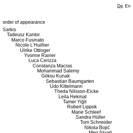
De
En
order of appearance
Sarkis
Tadeusz Kantor
Marco Fusinato
Nicole L’Huillier
Ulrike Ottinger
Yvonne Rainer
Luca Cerizza
Constanza Macras
Mohammad Salemy
Göksu Kunak
Sebastian Baumgarten
Udo Kittelmann
Theda Nilsson-Eicke
Leila Hekmat
Tamer Yiğit
Robert Lippok
Marie Schleef
Sandra Hüller
Tom Schneider
Nikola Bojić
Meg Stuart