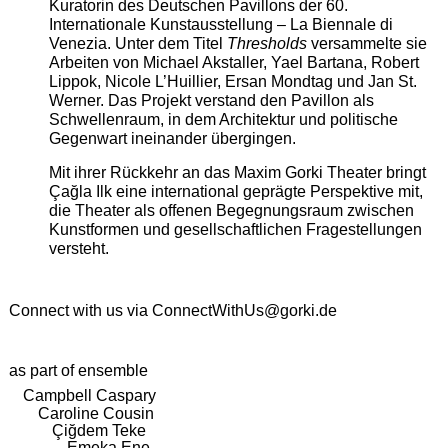
Kuratorin des Deutschen Pavillons der 60.
Internationale Kunstausstellung – La Biennale di
Venezia. Unter dem Titel
Thresholds
versammelte sie
Arbeiten von Michael Akstaller, Yael Bartana, Robert
Lippok, Nicole L’Huillier, Ersan Mondtag und Jan St.
Werner. Das Projekt verstand den Pavillon als
Schwellenraum, in dem Architektur und politische
Gegenwart ineinander übergingen.
Mit ihrer Rückkehr an das Maxim Gorki Theater bringt
Çağla Ilk eine international geprägte Perspektive mit,
die Theater als offenen Begegnungsraum zwischen
Kunstformen und gesellschaftlichen Fragestellungen
versteht.
Connect with us via
ConnectWithUs@gorki.de
as part of ensemble
Campbell Caspary
Caroline Cousin
Çiğdem Teke
Emeka Ene