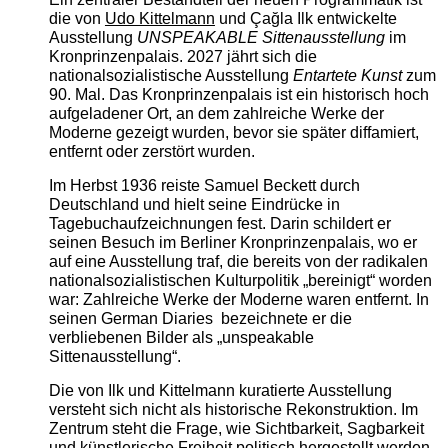
die von
Udo Kittelmann
und Çağla Ilk entwickelte
Ausstellung
UNSPEAKABLE Sittenausstellung
im
Kronprinzenpalais. 2027 jährt sich die
nationalsozialistische Ausstellung
Entartete Kunst
zum
90. Mal. Das Kronprinzenpalais ist ein historisch hoch
aufgeladener Ort, an dem zahlreiche Werke der
Moderne gezeigt wurden, bevor sie später diffamiert,
entfernt oder zerstört wurden.
Im Herbst 1936 reiste Samuel Beckett durch
Deutschland und hielt seine Eindrücke in
Tagebuchaufzeichnungen fest. Darin schildert er
seinen Besuch im Berliner Kronprinzenpalais, wo er
auf eine Ausstellung traf, die bereits von der radikalen
nationalsozialistischen Kulturpolitik „bereinigt“ worden
war: Zahlreiche Werke der Moderne waren entfernt. In
seinen German Diaries bezeichnete er die
verbliebenen Bilder als „unspeakable
Sittenausstellung“.
Die von Ilk und Kittelmann kuratierte Ausstellung
versteht sich nicht als historische Rekonstruktion. Im
Zentrum steht die Frage, wie Sichtbarkeit, Sagbarkeit
und künstlerische Freiheit politisch hergestellt werden