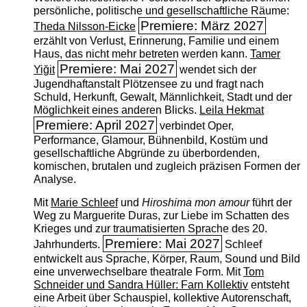
persönliche, politische und gesellschaftliche Räume:
Premiere: März 2027
Theda Nilsson-Eicke
erzählt von Verlust, Erinnerung, Familie und einem
Haus, das nicht mehr betreten werden kann.
Tamer
Premiere: Mai 2027
Yiğit
wendet sich der
Jugendhaftanstalt Plötzensee zu und fragt nach
Schuld, Herkunft, Gewalt, Männlichkeit, Stadt und der
Möglichkeit eines anderen Blicks.
Leila Hekmat
Premiere: April 2027
verbindet Oper,
Performance, Glamour, Bühnenbild, Kostüm und
gesellschaftliche Abgründe zu überbordenden,
komischen, brutalen und zugleich präzisen Formen der
Analyse.
Mit
Marie Schleef
und
Hiroshima mon amour
führt der
Weg zu Marguerite Duras, zur Liebe im Schatten des
Krieges und zur traumatisierten Sprache des 20.
Premiere: Mai 2027
Jahrhunderts.
Schleef
entwickelt aus Sprache, Körper, Raum, Sound und Bild
eine unverwechselbare theatrale Form. Mit
Tom
Schneider und Sandra Hüller: Farn Kollektiv
entsteht
eine Arbeit über Schauspiel, kollektive Autorenschaft,