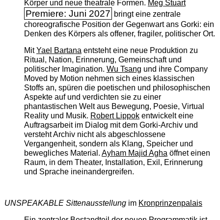
Körper und neue theatrale Formen.
Meg Stuart
Premiere: Juni 2027
bringt eine zentrale
choreografische Position der Gegenwart ans Gorki: ein
Denken des Körpers als offener, fragiler, politischer Ort.
Mit
Yael Bartana
entsteht eine neue Produktion zu
Ritual, Nation, Erinnerung, Gemeinschaft und
politischer Imagination.
Wu Tsang
und ihre Company
Moved by Motion nehmen sich eines klassischen
Stoffs an, spüren die poetischen und philosophischen
Aspekte auf und verdichten sie zu einer
phantastischen Welt aus Bewegung, Poesie, Virtual
Reality und Musik.
Robert Lippok
entwickelt eine
Auftragsarbeit im Dialog mit dem Gorki-Archiv und
versteht Archiv nicht als abgeschlossene
Vergangenheit, sondern als Klang, Speicher und
bewegliches Material.
Ayham Majid Agha
öffnet einen
Raum, in dem Theater, Installation, Exil, Erinnerung
und Sprache ineinandergreifen.
UNSPEAKABLE Sittenausstellung
im
Kronprinzenpalais
Ein zentraler Bestandteil der neuen Programmatik ist