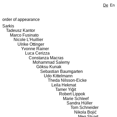
De
En
order of appearance
Sarkis
Tadeusz Kantor
Marco Fusinato
Nicole L’Huillier
Ulrike Ottinger
Yvonne Rainer
Luca Cerizza
Constanza Macras
Mohammad Salemy
Göksu Kunak
Sebastian Baumgarten
Udo Kittelmann
Theda Nilsson-Eicke
Leila Hekmat
Tamer Yiğit
Robert Lippok
Marie Schleef
Sandra Hüller
Tom Schneider
Nikola Bojić
Meg Stuart