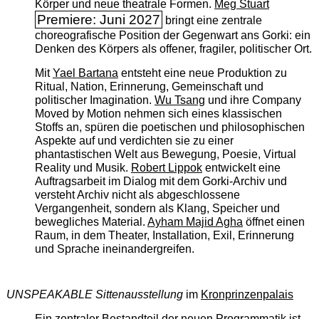
Körper und neue theatrale Formen.
Meg Stuart
Premiere: Juni 2027
bringt eine zentrale
choreografische Position der Gegenwart ans Gorki: ein
Denken des Körpers als offener, fragiler, politischer Ort.
Mit
Yael Bartana
entsteht eine neue Produktion zu
Ritual, Nation, Erinnerung, Gemeinschaft und
politischer Imagination.
Wu Tsang
und ihre Company
Moved by Motion nehmen sich eines klassischen
Stoffs an, spüren die poetischen und philosophischen
Aspekte auf und verdichten sie zu einer
phantastischen Welt aus Bewegung, Poesie, Virtual
Reality und Musik.
Robert Lippok
entwickelt eine
Auftragsarbeit im Dialog mit dem Gorki-Archiv und
versteht Archiv nicht als abgeschlossene
Vergangenheit, sondern als Klang, Speicher und
bewegliches Material.
Ayham Majid Agha
öffnet einen
Raum, in dem Theater, Installation, Exil, Erinnerung
und Sprache ineinandergreifen.
UNSPEAKABLE Sittenausstellung
im
Kronprinzenpalais
Ein zentraler Bestandteil der neuen Programmatik ist