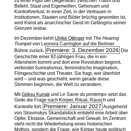
zu einer Figur der Gegenwart: zwischen Traum und
Befehl, Staat und Eigenwillen, Gehorsam und
Kontrollverlust. In einer Zeit, in der Vertrauen in
Institutionen, Staaten und Bilder brüchig geworden ist,
wird Kleist als anarchischer Geist im Gefängnis seiner
Grenzen lesbar.
Im Dezember kehrt
Ulrike Ottinger
mit
The ­Hearing
Trumpet
von Leonora Carrington auf die Berliner
Premiere: 3. Dezember 2026
Bühne zurück.
Die
Geschichte einer 92-jährigen Frau, die in ein
Altersheim kommt und dort eine Revolution beginnt,
verbindet Surrealismus, feministische Imagination,
Filmgeschichte und Theater. Sie fragt, wer überhört
wird – und was geschieht, wenn gerade diese
Stimmen beginnen, die Welt zu verändern.
Mit
Göksu Kunak
und
Le Sacre du printemps
setzt das
Gorki die Frage nach Körper, Ritual, Rausch und
Premiere: Januar 2027
Kontrolle fort.
Ausgehend
von Stravinskys Skandalstück entsteht eine Arbeit über
Opfer, Ekstase, Gemeinschaft und Gewalt. Im Zentrum
steht nicht die Wiederholung eines historischen
Mythos, sondern die Frage, wie Körper heute politisch