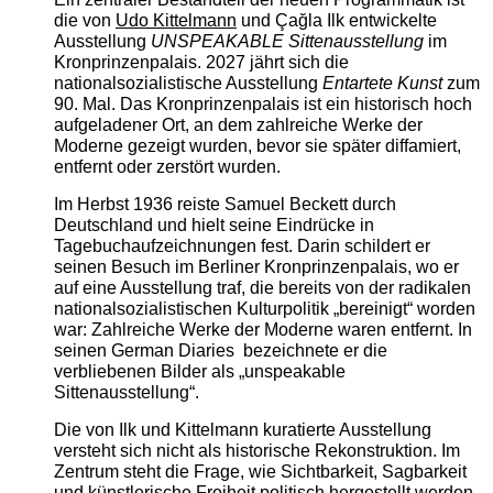
die von
Udo Kittelmann
und Çağla Ilk entwickelte
Ausstellung
UNSPEAKABLE Sittenausstellung
im
Kronprinzenpalais. 2027 jährt sich die
nationalsozialistische Ausstellung
Entartete Kunst
zum
90. Mal. Das Kronprinzenpalais ist ein historisch hoch
aufgeladener Ort, an dem zahlreiche Werke der
Moderne gezeigt wurden, bevor sie später diffamiert,
entfernt oder zerstört wurden.
Im Herbst 1936 reiste Samuel Beckett durch
Deutschland und hielt seine Eindrücke in
Tagebuchaufzeichnungen fest. Darin schildert er
seinen Besuch im Berliner Kronprinzenpalais, wo er
auf eine Ausstellung traf, die bereits von der radikalen
nationalsozialistischen Kulturpolitik „bereinigt“ worden
war: Zahlreiche Werke der Moderne waren entfernt. In
seinen German Diaries bezeichnete er die
verbliebenen Bilder als „unspeakable
Sittenausstellung“.
Die von Ilk und Kittelmann kuratierte Ausstellung
versteht sich nicht als historische Rekonstruktion. Im
Zentrum steht die Frage, wie Sichtbarkeit, Sagbarkeit
und künstlerische Freiheit politisch hergestellt werden