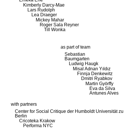
Kimberly Darcy-Mae
Lars Rudolph
Lea Draeger
Mickey Mahar
Roger Sala Reyner
Till Wonka
as part of team
Sebastian
Baumgarten
Ludwig Haugk
Misal Adnan Yıldız
Finnja Denkewitz
Dmitri Ryabkov
Martin Györffy
Eva da Silva
Antunes Alves
with partners
Center for Social Critique der Humboldt Universität zu
Berlin
Cricoteka Krakow
Performa NYC