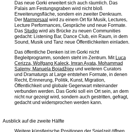
Das neue Gorki erweitert sich auch räumlich. Das
Palais am Festungsgraben wird nicht bloß
Erweiterungsfläche, sondern ein zweiter Denkraum.
Der
Marmorsaal
wird zu einem Ort für Musik, Lectures,
Lecture Performances, Gespräche und neue Formate.
Das
Studio
wird als Brücke zu neuen Communities
gedacht: Listening Bar, Dance Club, ein Raum, in dem
Sound, Musik und Tanz neue Öffentlichkeiten einladen.
Das öffentliche Denken ist im Gorki nicht
Begleitprogramm, sondern steht im Zentrum. Mit
Luca
Cerizza, Wolfgang Kaleck, Imran Ayata, Mohammad
Salemy, Manuela Bojadžijev
und weiteren Curators
und Dramaturgs at Large entstehen Formate, in denen
Recht, Erinnerung, Politik, Kunst, Migration,
Öffentlichkeit und globale Gegenwart miteinander
verbunden werden. Das Gorki soll ein Ort sein, an dem
nicht nur gezeigt wird, sondern auch gestritten, gefragt,
gedacht und widersprochen werden kann.
Ausblick auf die zweite Hälfte
Weitere künstlerische Positionen der Spielzeit öffnen