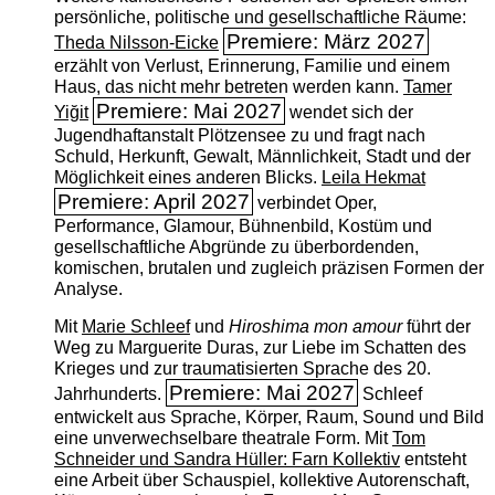
persönliche, politische und gesellschaftliche Räume:
Premiere: März 2027
Theda Nilsson-Eicke
erzählt von Verlust, Erinnerung, Familie und einem
Haus, das nicht mehr betreten werden kann.
Tamer
Premiere: Mai 2027
Yiğit
wendet sich der
Jugendhaftanstalt Plötzensee zu und fragt nach
Schuld, Herkunft, Gewalt, Männlichkeit, Stadt und der
Möglichkeit eines anderen Blicks.
Leila Hekmat
Premiere: April 2027
verbindet Oper,
Performance, Glamour, Bühnenbild, Kostüm und
gesellschaftliche Abgründe zu überbordenden,
komischen, brutalen und zugleich präzisen Formen der
Analyse.
Mit
Marie Schleef
und
Hiroshima mon amour
führt der
Weg zu Marguerite Duras, zur Liebe im Schatten des
Krieges und zur traumatisierten Sprache des 20.
Premiere: Mai 2027
Jahrhunderts.
Schleef
entwickelt aus Sprache, Körper, Raum, Sound und Bild
eine unverwechselbare theatrale Form. Mit
Tom
Schneider und Sandra Hüller: Farn Kollektiv
entsteht
eine Arbeit über Schauspiel, kollektive Autorenschaft,