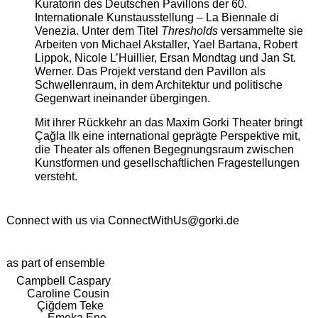
Kuratorin des Deutschen Pavillons der 60.
Internationale Kunstausstellung – La Biennale di
Venezia. Unter dem Titel
Thresholds
versammelte sie
Arbeiten von Michael Akstaller, Yael Bartana, Robert
Lippok, Nicole L’Huillier, Ersan Mondtag und Jan St.
Werner. Das Projekt verstand den Pavillon als
Schwellenraum, in dem Architektur und politische
Gegenwart ineinander übergingen.
Mit ihrer Rückkehr an das Maxim Gorki Theater bringt
Çağla Ilk eine international geprägte Perspektive mit,
die Theater als offenen Begegnungsraum zwischen
Kunstformen und gesellschaftlichen Fragestellungen
versteht.
Connect with us via
ConnectWithUs@gorki.de
as part of ensemble
Campbell Caspary
Caroline Cousin
Çiğdem Teke
Emeka Ene