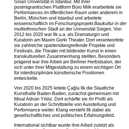
Sinan Universität in Istanbul. Mit ihrer
postmigrantischen Plattform Büro Milk erarbeitete sie
Performances im öffentlichen Raum unter anderem in
Berlin, München und Istanbul und arbeitete
wissenschaftlich im Forschungsprojekt
Baukultur in der
multiethnischen Stadt
an der Universität Siegen. Von
2012 bis 2020 war Ilk u.a. als Dramaturgin und
Kuratorin am Maxim Gorki Theater. Dort verantwortete
sie zahlreiche spartenübergreifende Projekte und
Festivals, die Theater mit bildender Kunst in einen
transkulturellen Zusammenhang stellten. Besonders
prägend war ihre Arbeit am Berliner Herbstsalon, der
sich unter ihrer Mitgestaltung zu einem wichtigen Ort
für interdisziplinäre künstlerische Positionen
entwickelte.
Von 2020 bis 2025 leitete Çağla Ilk die Staatliche
Kunsthalle Baden-Baden, zunächst gemeinsam mit
Misal Adnan Yıldız. Dort schärfte sie ihr Profil als
Kuratorin an der Schnittstelle von Ausstellung und
Performance weiter. Klang versteht Ilk dabei als
gesellschaftliches und politisches Erfahrungsfeld.
International sichtbar wurde ihre Arbeit zuletzt als