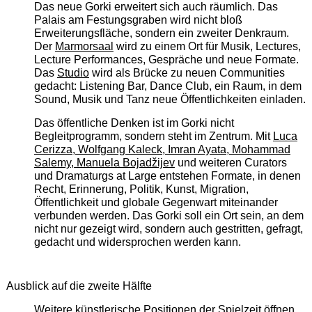
Das neue Gorki erweitert sich auch räumlich. Das
Palais am Festungsgraben wird nicht bloß
Erweiterungsfläche, sondern ein zweiter Denkraum.
Der
Marmorsaal
wird zu einem Ort für Musik, Lectures,
Lecture Performances, Gespräche und neue Formate.
Das
Studio
wird als Brücke zu neuen Communities
gedacht: Listening Bar, Dance Club, ein Raum, in dem
Sound, Musik und Tanz neue Öffentlichkeiten einladen.
Das öffentliche Denken ist im Gorki nicht
Begleitprogramm, sondern steht im Zentrum. Mit
Luca
Cerizza, Wolfgang Kaleck, Imran Ayata, Mohammad
Salemy, Manuela Bojadžijev
und weiteren Curators
und Dramaturgs at Large entstehen Formate, in denen
Recht, Erinnerung, Politik, Kunst, Migration,
Öffentlichkeit und globale Gegenwart miteinander
verbunden werden. Das Gorki soll ein Ort sein, an dem
nicht nur gezeigt wird, sondern auch gestritten, gefragt,
gedacht und widersprochen werden kann.
Ausblick auf die zweite Hälfte
Weitere künstlerische Positionen der Spielzeit öffnen