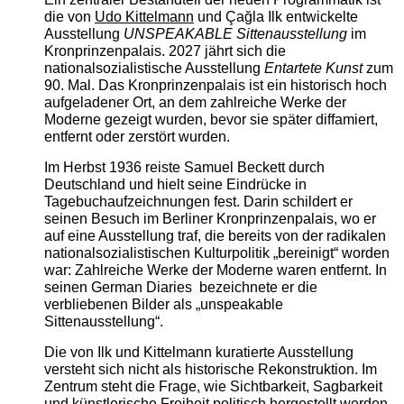
die von
Udo Kittelmann
und Çağla Ilk entwickelte
Ausstellung
UNSPEAKABLE Sittenausstellung
im
Kronprinzenpalais. 2027 jährt sich die
nationalsozialistische Ausstellung
Entartete Kunst
zum
90. Mal. Das Kronprinzenpalais ist ein historisch hoch
aufgeladener Ort, an dem zahlreiche Werke der
Moderne gezeigt wurden, bevor sie später diffamiert,
entfernt oder zerstört wurden.
Im Herbst 1936 reiste Samuel Beckett durch
Deutschland und hielt seine Eindrücke in
Tagebuchaufzeichnungen fest. Darin schildert er
seinen Besuch im Berliner Kronprinzenpalais, wo er
auf eine Ausstellung traf, die bereits von der radikalen
nationalsozialistischen Kulturpolitik „bereinigt“ worden
war: Zahlreiche Werke der Moderne waren entfernt. In
seinen German Diaries bezeichnete er die
verbliebenen Bilder als „unspeakable
Sittenausstellung“.
Die von Ilk und Kittelmann kuratierte Ausstellung
versteht sich nicht als historische Rekonstruktion. Im
Zentrum steht die Frage, wie Sichtbarkeit, Sagbarkeit
und künstlerische Freiheit politisch hergestellt werden