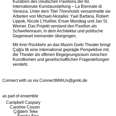
Kuratorin des Deutschen Pavillons der 60.
Internationale Kunstausstellung – La Biennale di
Venezia. Unter dem Titel
Thresholds
versammelte sie
Arbeiten von Michael Akstaller, Yael Bartana, Robert
Lippok, Nicole L’Huillier, Ersan Mondtag und Jan St.
Werner. Das Projekt verstand den Pavillon als
Schwellenraum, in dem Architektur und politische
Gegenwart ineinander übergingen.
Mit ihrer Rückkehr an das Maxim Gorki Theater bringt
Çağla Ilk eine international geprägte Perspektive mit,
die Theater als offenen Begegnungsraum zwischen
Kunstformen und gesellschaftlichen Fragestellungen
versteht.
Connect with us via
ConnectWithUs@gorki.de
as part of ensemble
Campbell Caspary
Caroline Cousin
Çiğdem Teke
Emeka Ene