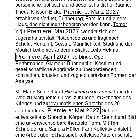
persönliche, politische und gesellschaftliche Räume:
Premiere: März 2027
Theda Nilsson-Eicke
erzählt von Verlust, Erinnerung, Familie und einem
Haus, das nicht mehr betreten werden kann.
Tamer
Premiere: Mai 2027
Yiğit
wendet sich der
Jugendhaftanstalt Plötzensee zu und fragt nach
Schuld, Herkunft, Gewalt, Männlichkeit, Stadt und der
Möglichkeit eines anderen Blicks.
Leila Hekmat
Premiere: April 2027
verbindet Oper,
Performance, Glamour, Bühnenbild, Kostüm und
gesellschaftliche Abgründe zu überbordenden,
komischen, brutalen und zugleich präzisen Formen der
Analyse.
Mit
Marie Schleef
und
Hiroshima mon amour
führt der
Weg zu Marguerite Duras, zur Liebe im Schatten des
Krieges und zur traumatisierten Sprache des 20.
Premiere: Mai 2027
Jahrhunderts.
Schleef
entwickelt aus Sprache, Körper, Raum, Sound und Bild
eine unverwechselbare theatrale Form. Mit
Tom
Schneider und Sandra Hüller: Farn Kollektiv
entsteht
eine Arbeit über Schauspiel, kollektive Autorenschaft,