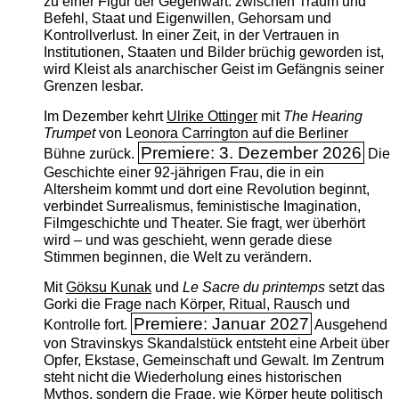
zu einer Figur der Gegenwart: zwischen Traum und
Befehl, Staat und Eigenwillen, Gehorsam und
Kontrollverlust. In einer Zeit, in der Vertrauen in
Institutionen, Staaten und Bilder brüchig geworden ist,
wird Kleist als anarchischer Geist im Gefängnis seiner
Grenzen lesbar.
Im Dezember kehrt
Ulrike Ottinger
mit
The ­Hearing
Trumpet
von Leonora Carrington auf die Berliner
Premiere: 3. Dezember 2026
Bühne zurück.
Die
Geschichte einer 92-jährigen Frau, die in ein
Altersheim kommt und dort eine Revolution beginnt,
verbindet Surrealismus, feministische Imagination,
Filmgeschichte und Theater. Sie fragt, wer überhört
wird – und was geschieht, wenn gerade diese
Stimmen beginnen, die Welt zu verändern.
Mit
Göksu Kunak
und
Le Sacre du printemps
setzt das
Gorki die Frage nach Körper, Ritual, Rausch und
Premiere: Januar 2027
Kontrolle fort.
Ausgehend
von Stravinskys Skandalstück entsteht eine Arbeit über
Opfer, Ekstase, Gemeinschaft und Gewalt. Im Zentrum
steht nicht die Wiederholung eines historischen
Mythos, sondern die Frage, wie Körper heute politisch