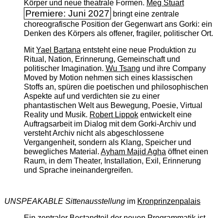
Körper und neue theatrale Formen.
Meg Stuart
Premiere: Juni 2027
bringt eine zentrale
choreografische Position der Gegenwart ans Gorki: ein
Denken des Körpers als offener, fragiler, politischer Ort.
Mit
Yael Bartana
entsteht eine neue Produktion zu
Ritual, Nation, Erinnerung, Gemeinschaft und
politischer Imagination.
Wu Tsang
und ihre Company
Moved by Motion nehmen sich eines klassischen
Stoffs an, spüren die poetischen und philosophischen
Aspekte auf und verdichten sie zu einer
phantastischen Welt aus Bewegung, Poesie, Virtual
Reality und Musik.
Robert Lippok
entwickelt eine
Auftragsarbeit im Dialog mit dem Gorki-Archiv und
versteht Archiv nicht als abgeschlossene
Vergangenheit, sondern als Klang, Speicher und
bewegliches Material.
Ayham Majid Agha
öffnet einen
Raum, in dem Theater, Installation, Exil, Erinnerung
und Sprache ineinandergreifen.
UNSPEAKABLE Sittenausstellung
im
Kronprinzenpalais
Ein zentraler Bestandteil der neuen Programmatik ist