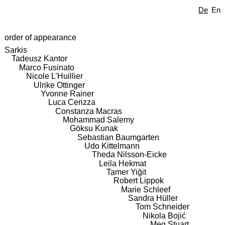
De
En
order of appearance
Sarkis
Tadeusz Kantor
Marco Fusinato
Nicole L’Huillier
Ulrike Ottinger
Yvonne Rainer
Luca Cerizza
Constanza Macras
Mohammad Salemy
Göksu Kunak
Sebastian Baumgarten
Udo Kittelmann
Theda Nilsson-Eicke
Leila Hekmat
Tamer Yiğit
Robert Lippok
Marie Schleef
Sandra Hüller
Tom Schneider
Nikola Bojić
Meg Stuart