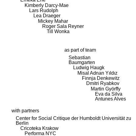
Kimberly Darcy-Mae
Lars Rudolph
Lea Draeger
Mickey Mahar
Roger Sala Reyner
Till Wonka
as part of team
Sebastian
Baumgarten
Ludwig Haugk
Misal Adnan Yıldız
Finnja Denkewitz
Dmitri Ryabkov
Martin Györffy
Eva da Silva
Antunes Alves
with partners
Center for Social Critique der Humboldt Universität zu
Berlin
Cricoteka Krakow
Performa NYC