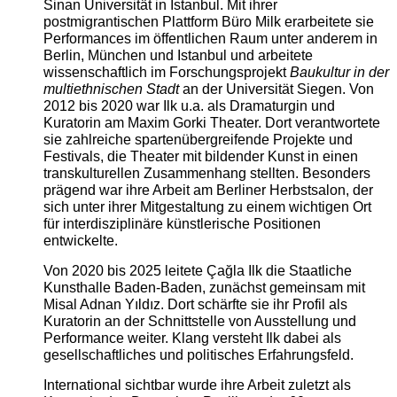
Sinan Universität in Istanbul. Mit ihrer
postmigrantischen Plattform Büro Milk erarbeitete sie
Performances im öffentlichen Raum unter anderem in
Berlin, München und Istanbul und arbeitete
wissenschaftlich im Forschungsprojekt
Baukultur in der
multiethnischen Stadt
an der Universität Siegen. Von
2012 bis 2020 war Ilk u.a. als Dramaturgin und
Kuratorin am Maxim Gorki Theater. Dort verantwortete
sie zahlreiche spartenübergreifende Projekte und
Festivals, die Theater mit bildender Kunst in einen
transkulturellen Zusammenhang stellten. Besonders
prägend war ihre Arbeit am Berliner Herbstsalon, der
sich unter ihrer Mitgestaltung zu einem wichtigen Ort
für interdisziplinäre künstlerische Positionen
entwickelte.
Von 2020 bis 2025 leitete Çağla Ilk die Staatliche
Kunsthalle Baden-Baden, zunächst gemeinsam mit
Misal Adnan Yıldız. Dort schärfte sie ihr Profil als
Kuratorin an der Schnittstelle von Ausstellung und
Performance weiter. Klang versteht Ilk dabei als
gesellschaftliches und politisches Erfahrungsfeld.
International sichtbar wurde ihre Arbeit zuletzt als