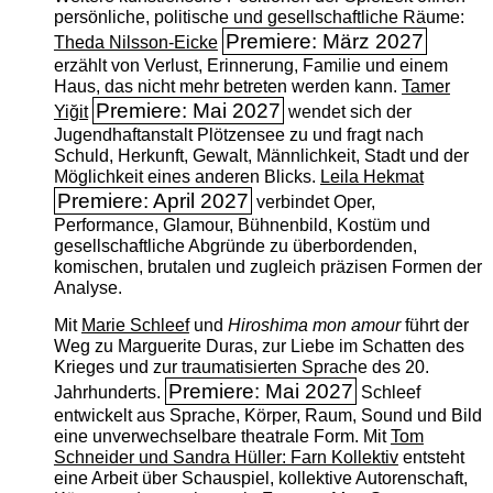
persönliche, politische und gesellschaftliche Räume:
Premiere: März 2027
Theda Nilsson-Eicke
erzählt von Verlust, Erinnerung, Familie und einem
Haus, das nicht mehr betreten werden kann.
Tamer
Premiere: Mai 2027
Yiğit
wendet sich der
Jugendhaftanstalt Plötzensee zu und fragt nach
Schuld, Herkunft, Gewalt, Männlichkeit, Stadt und der
Möglichkeit eines anderen Blicks.
Leila Hekmat
Premiere: April 2027
verbindet Oper,
Performance, Glamour, Bühnenbild, Kostüm und
gesellschaftliche Abgründe zu überbordenden,
komischen, brutalen und zugleich präzisen Formen der
Analyse.
Mit
Marie Schleef
und
Hiroshima mon amour
führt der
Weg zu Marguerite Duras, zur Liebe im Schatten des
Krieges und zur traumatisierten Sprache des 20.
Premiere: Mai 2027
Jahrhunderts.
Schleef
entwickelt aus Sprache, Körper, Raum, Sound und Bild
eine unverwechselbare theatrale Form. Mit
Tom
Schneider und Sandra Hüller: Farn Kollektiv
entsteht
eine Arbeit über Schauspiel, kollektive Autorenschaft,