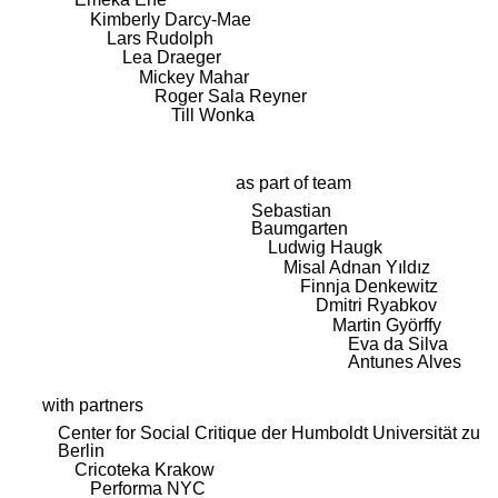
Kimberly Darcy-Mae
Lars Rudolph
Lea Draeger
Mickey Mahar
Roger Sala Reyner
Till Wonka
as part of team
Sebastian
Baumgarten
Ludwig Haugk
Misal Adnan Yıldız
Finnja Denkewitz
Dmitri Ryabkov
Martin Györffy
Eva da Silva
Antunes Alves
with partners
Center for Social Critique der Humboldt Universität zu
Berlin
Cricoteka Krakow
Performa NYC