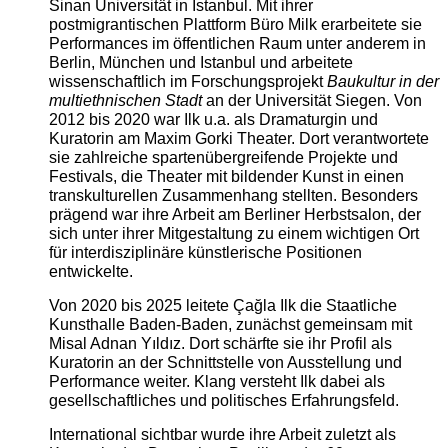
Sinan Universität in Istanbul. Mit ihrer
postmigrantischen Plattform Büro Milk erarbeitete sie
Performances im öffentlichen Raum unter anderem in
Berlin, München und Istanbul und arbeitete
wissenschaftlich im Forschungsprojekt
Baukultur in der
multiethnischen Stadt
an der Universität Siegen. Von
2012 bis 2020 war Ilk u.a. als Dramaturgin und
Kuratorin am Maxim Gorki Theater. Dort verantwortete
sie zahlreiche spartenübergreifende Projekte und
Festivals, die Theater mit bildender Kunst in einen
transkulturellen Zusammenhang stellten. Besonders
prägend war ihre Arbeit am Berliner Herbstsalon, der
sich unter ihrer Mitgestaltung zu einem wichtigen Ort
für interdisziplinäre künstlerische Positionen
entwickelte.
Von 2020 bis 2025 leitete Çağla Ilk die Staatliche
Kunsthalle Baden-Baden, zunächst gemeinsam mit
Misal Adnan Yıldız. Dort schärfte sie ihr Profil als
Kuratorin an der Schnittstelle von Ausstellung und
Performance weiter. Klang versteht Ilk dabei als
gesellschaftliches und politisches Erfahrungsfeld.
International sichtbar wurde ihre Arbeit zuletzt als