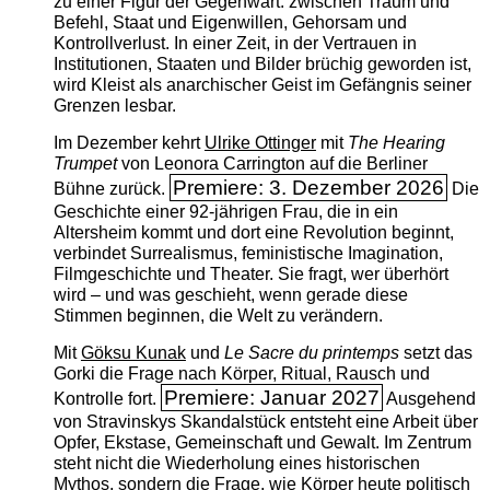
zu einer Figur der Gegenwart: zwischen Traum und
Befehl, Staat und Eigenwillen, Gehorsam und
Kontrollverlust. In einer Zeit, in der Vertrauen in
Institutionen, Staaten und Bilder brüchig geworden ist,
wird Kleist als anarchischer Geist im Gefängnis seiner
Grenzen lesbar.
Im Dezember kehrt
Ulrike Ottinger
mit
The ­Hearing
Trumpet
von Leonora Carrington auf die Berliner
Premiere: 3. Dezember 2026
Bühne zurück.
Die
Geschichte einer 92-jährigen Frau, die in ein
Altersheim kommt und dort eine Revolution beginnt,
verbindet Surrealismus, feministische Imagination,
Filmgeschichte und Theater. Sie fragt, wer überhört
wird – und was geschieht, wenn gerade diese
Stimmen beginnen, die Welt zu verändern.
Mit
Göksu Kunak
und
Le Sacre du printemps
setzt das
Gorki die Frage nach Körper, Ritual, Rausch und
Premiere: Januar 2027
Kontrolle fort.
Ausgehend
von Stravinskys Skandalstück entsteht eine Arbeit über
Opfer, Ekstase, Gemeinschaft und Gewalt. Im Zentrum
steht nicht die Wiederholung eines historischen
Mythos, sondern die Frage, wie Körper heute politisch