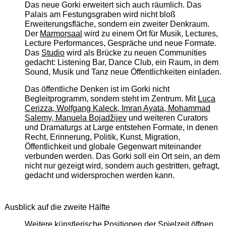
Das neue Gorki erweitert sich auch räumlich. Das
Palais am Festungsgraben wird nicht bloß
Erweiterungsfläche, sondern ein zweiter Denkraum.
Der
Marmorsaal
wird zu einem Ort für Musik, Lectures,
Lecture Performances, Gespräche und neue Formate.
Das
Studio
wird als Brücke zu neuen Communities
gedacht: Listening Bar, Dance Club, ein Raum, in dem
Sound, Musik und Tanz neue Öffentlichkeiten einladen.
Das öffentliche Denken ist im Gorki nicht
Begleitprogramm, sondern steht im Zentrum. Mit
Luca
Cerizza, Wolfgang Kaleck, Imran Ayata, Mohammad
Salemy, Manuela Bojadžijev
und weiteren Curators
und Dramaturgs at Large entstehen Formate, in denen
Recht, Erinnerung, Politik, Kunst, Migration,
Öffentlichkeit und globale Gegenwart miteinander
verbunden werden. Das Gorki soll ein Ort sein, an dem
nicht nur gezeigt wird, sondern auch gestritten, gefragt,
gedacht und widersprochen werden kann.
Ausblick auf die zweite Hälfte
Weitere künstlerische Positionen der Spielzeit öffnen