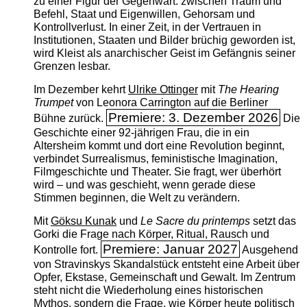
zu einer Figur der Gegenwart: zwischen Traum und
Befehl, Staat und Eigenwillen, Gehorsam und
Kontrollverlust. In einer Zeit, in der Vertrauen in
Institutionen, Staaten und Bilder brüchig geworden ist,
wird Kleist als anarchischer Geist im Gefängnis seiner
Grenzen lesbar.
Im Dezember kehrt
Ulrike Ottinger
mit
The ­Hearing
Trumpet
von Leonora Carrington auf die Berliner
Premiere: 3. Dezember 2026
Bühne zurück.
Die
Geschichte einer 92-jährigen Frau, die in ein
Altersheim kommt und dort eine Revolution beginnt,
verbindet Surrealismus, feministische Imagination,
Filmgeschichte und Theater. Sie fragt, wer überhört
wird – und was geschieht, wenn gerade diese
Stimmen beginnen, die Welt zu verändern.
Mit
Göksu Kunak
und
Le Sacre du printemps
setzt das
Gorki die Frage nach Körper, Ritual, Rausch und
Premiere: Januar 2027
Kontrolle fort.
Ausgehend
von Stravinskys Skandalstück entsteht eine Arbeit über
Opfer, Ekstase, Gemeinschaft und Gewalt. Im Zentrum
steht nicht die Wiederholung eines historischen
Mythos, sondern die Frage, wie Körper heute politisch