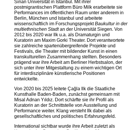
Sinan Universität in Istanbul. Mit ihrer
postmigrantischen Plattform Büro Milk erarbeitete sie
Performances im öffentlichen Raum unter anderem in
Berlin, München und Istanbul und arbeitete
wissenschaftlich im Forschungsprojekt
Baukultur in der
multiethnischen Stadt
an der Universität Siegen. Von
2012 bis 2020 war Ilk u.a. als Dramaturgin und
Kuratorin am Maxim Gorki Theater. Dort verantwortete
sie zahlreiche spartenübergreifende Projekte und
Festivals, die Theater mit bildender Kunst in einen
transkulturellen Zusammenhang stellten. Besonders
prägend war ihre Arbeit am Berliner Herbstsalon, der
sich unter ihrer Mitgestaltung zu einem wichtigen Ort
für interdisziplinäre künstlerische Positionen
entwickelte.
Von 2020 bis 2025 leitete Çağla Ilk die Staatliche
Kunsthalle Baden-Baden, zunächst gemeinsam mit
Misal Adnan Yıldız. Dort schärfte sie ihr Profil als
Kuratorin an der Schnittstelle von Ausstellung und
Performance weiter. Klang versteht Ilk dabei als
gesellschaftliches und politisches Erfahrungsfeld.
International sichtbar wurde ihre Arbeit zuletzt als