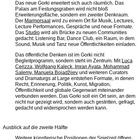
Das neue Gorki erweitert sich auch räumlich. Das
Palais am Festungsgraben wird nicht bloß
Erweiterungsfläche, sondern ein zweiter Denkraum.
Der
Marmorsaal
wird zu einem Ort für Musik, Lectures,
Lecture Performances, Gespräche und neue Formate.
Das
Studio
wird als Brücke zu neuen Communities
gedacht: Listening Bar, Dance Club, ein Raum, in dem
Sound, Musik und Tanz neue Öffentlichkeiten einladen.
Das öffentliche Denken ist im Gorki nicht
Begleitprogramm, sondern steht im Zentrum. Mit
Luca
Cerizza, Wolfgang Kaleck, Imran Ayata, Mohammad
Salemy, Manuela Bojadžijev
und weiteren Curators
und Dramaturgs at Large entstehen Formate, in denen
Recht, Erinnerung, Politik, Kunst, Migration,
Öffentlichkeit und globale Gegenwart miteinander
verbunden werden. Das Gorki soll ein Ort sein, an dem
nicht nur gezeigt wird, sondern auch gestritten, gefragt,
gedacht und widersprochen werden kann.
Ausblick auf die zweite Hälfte
Weitere künstlerische Positionen der Spielzeit öffnen