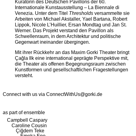
Kuratorin des Deutschen Pavillons der 60.
Internationale Kunstausstellung – La Biennale di
Venezia. Unter dem Titel
Thresholds
versammelte sie
Arbeiten von Michael Akstaller, Yael Bartana, Robert
Lippok, Nicole L’Huillier, Ersan Mondtag und Jan St.
Werner. Das Projekt verstand den Pavillon als
Schwellenraum, in dem Architektur und politische
Gegenwart ineinander übergingen.
Mit ihrer Rückkehr an das Maxim Gorki Theater bringt
Çağla Ilk eine international geprägte Perspektive mit,
die Theater als offenen Begegnungsraum zwischen
Kunstformen und gesellschaftlichen Fragestellungen
versteht.
Connect with us via
ConnectWithUs@gorki.de
as part of ensemble
Campbell Caspary
Caroline Cousin
Çiğdem Teke
Emeka Ene