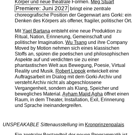
Körper und neue theatrale Formen.
Meg Stuart
Premiere: Juni 2027
bringt eine zentrale
choreografische Position der Gegenwart ans Gorki: ein
Denken des Körpers als offener, fragiler, politischer Ort.
Mit
Yael Bartana
entsteht eine neue Produktion zu
Ritual, Nation, Erinnerung, Gemeinschaft und
politischer Imagination.
Wu Tsang
und ihre Company
Moved by Motion nehmen sich eines klassischen
Stoffs an, spüren die poetischen und philosophischen
Aspekte auf und verdichten sie zu einer
phantastischen Welt aus Bewegung, Poesie, Virtual
Reality und Musik.
Robert Lippok
entwickelt eine
Auftragsarbeit im Dialog mit dem Gorki-Archiv und
versteht Archiv nicht als abgeschlossene
Vergangenheit, sondern als Klang, Speicher und
bewegliches Material.
Ayham Majid Agha
öffnet einen
Raum, in dem Theater, Installation, Exil, Erinnerung
und Sprache ineinandergreifen.
UNSPEAKABLE Sittenausstellung
im
Kronprinzenpalais
Ein zentraler Bestandteil der neuen Programmatik ist