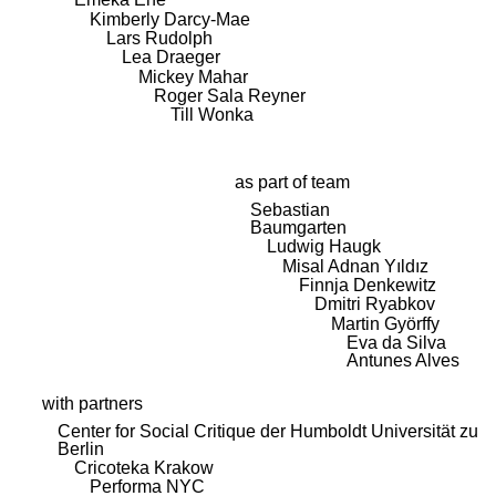
Kimberly Darcy-Mae
Lars Rudolph
Lea Draeger
Mickey Mahar
Roger Sala Reyner
Till Wonka
as part of team
Sebastian
Baumgarten
Ludwig Haugk
Misal Adnan Yıldız
Finnja Denkewitz
Dmitri Ryabkov
Martin Györffy
Eva da Silva
Antunes Alves
with partners
Center for Social Critique der Humboldt Universität zu
Berlin
Cricoteka Krakow
Performa NYC