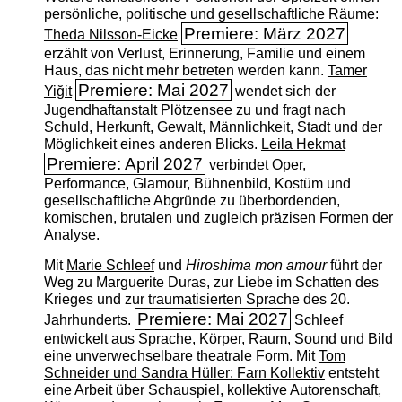
persönliche, politische und gesellschaftliche Räume:
Premiere: März 2027
Theda Nilsson-Eicke
erzählt von Verlust, Erinnerung, Familie und einem
Haus, das nicht mehr betreten werden kann.
Tamer
Premiere: Mai 2027
Yiğit
wendet sich der
Jugendhaftanstalt Plötzensee zu und fragt nach
Schuld, Herkunft, Gewalt, Männlichkeit, Stadt und der
Möglichkeit eines anderen Blicks.
Leila Hekmat
Premiere: April 2027
verbindet Oper,
Performance, Glamour, Bühnenbild, Kostüm und
gesellschaftliche Abgründe zu überbordenden,
komischen, brutalen und zugleich präzisen Formen der
Analyse.
Mit
Marie Schleef
und
Hiroshima mon amour
führt der
Weg zu Marguerite Duras, zur Liebe im Schatten des
Krieges und zur traumatisierten Sprache des 20.
Premiere: Mai 2027
Jahrhunderts.
Schleef
entwickelt aus Sprache, Körper, Raum, Sound und Bild
eine unverwechselbare theatrale Form. Mit
Tom
Schneider und Sandra Hüller: Farn Kollektiv
entsteht
eine Arbeit über Schauspiel, kollektive Autorenschaft,