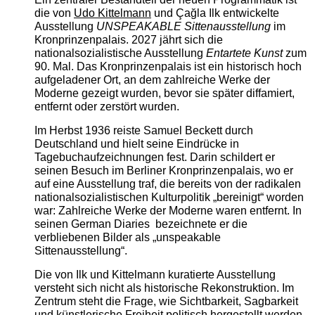
die von
Udo Kittelmann
und Çağla Ilk entwickelte
Ausstellung
UNSPEAKABLE Sittenausstellung
im
Kronprinzenpalais. 2027 jährt sich die
nationalsozialistische Ausstellung
Entartete Kunst
zum
90. Mal. Das Kronprinzenpalais ist ein historisch hoch
aufgeladener Ort, an dem zahlreiche Werke der
Moderne gezeigt wurden, bevor sie später diffamiert,
entfernt oder zerstört wurden.
Im Herbst 1936 reiste Samuel Beckett durch
Deutschland und hielt seine Eindrücke in
Tagebuchaufzeichnungen fest. Darin schildert er
seinen Besuch im Berliner Kronprinzenpalais, wo er
auf eine Ausstellung traf, die bereits von der radikalen
nationalsozialistischen Kulturpolitik „bereinigt“ worden
war: Zahlreiche Werke der Moderne waren entfernt. In
seinen German Diaries bezeichnete er die
verbliebenen Bilder als „unspeakable
Sittenausstellung“.
Die von Ilk und Kittelmann kuratierte Ausstellung
versteht sich nicht als historische Rekonstruktion. Im
Zentrum steht die Frage, wie Sichtbarkeit, Sagbarkeit
und künstlerische Freiheit politisch hergestellt werden