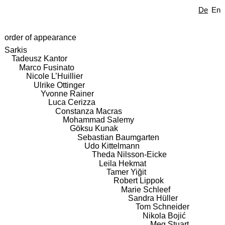
De
En
order of appearance
Sarkis
Tadeusz Kantor
Marco Fusinato
Nicole L’Huillier
Ulrike Ottinger
Yvonne Rainer
Luca Cerizza
Constanza Macras
Mohammad Salemy
Göksu Kunak
Sebastian Baumgarten
Udo Kittelmann
Theda Nilsson-Eicke
Leila Hekmat
Tamer Yiğit
Robert Lippok
Marie Schleef
Sandra Hüller
Tom Schneider
Nikola Bojić
Meg Stuart