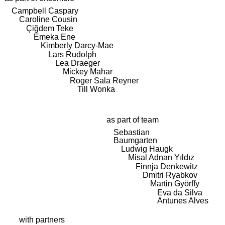
Campbell Caspary
Caroline Cousin
Çiğdem Teke
Emeka Ene
Kimberly Darcy-Mae
Lars Rudolph
Lea Draeger
Mickey Mahar
Roger Sala Reyner
Till Wonka
as part of team
Sebastian
Baumgarten
Ludwig Haugk
Misal Adnan Yıldız
Finnja Denkewitz
Dmitri Ryabkov
Martin Györffy
Eva da Silva
Antunes Alves
with partners