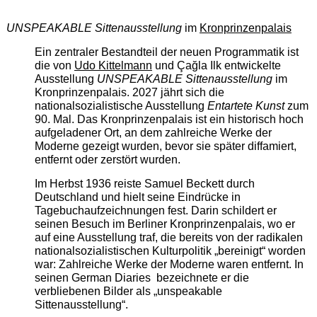
UNSPEAKABLE Sittenausstellung
im
Kronprinzenpalais
Ein zentraler Bestandteil der neuen Programmatik ist
die von
Udo Kittelmann
und Çağla Ilk entwickelte
Ausstellung
UNSPEAKABLE Sittenausstellung
im
Kronprinzenpalais. 2027 jährt sich die
nationalsozialistische Ausstellung
Entartete Kunst
zum
90. Mal. Das Kronprinzenpalais ist ein historisch hoch
aufgeladener Ort, an dem zahlreiche Werke der
Moderne gezeigt wurden, bevor sie später diffamiert,
entfernt oder zerstört wurden.
Im Herbst 1936 reiste Samuel Beckett durch
Deutschland und hielt seine Eindrücke in
Tagebuchaufzeichnungen fest. Darin schildert er
seinen Besuch im Berliner Kronprinzenpalais, wo er
auf eine Ausstellung traf, die bereits von der radikalen
nationalsozialistischen Kulturpolitik „bereinigt“ worden
war: Zahlreiche Werke der Moderne waren entfernt. In
seinen German Diaries bezeichnete er die
verbliebenen Bilder als „unspeakable
Sittenausstellung“.