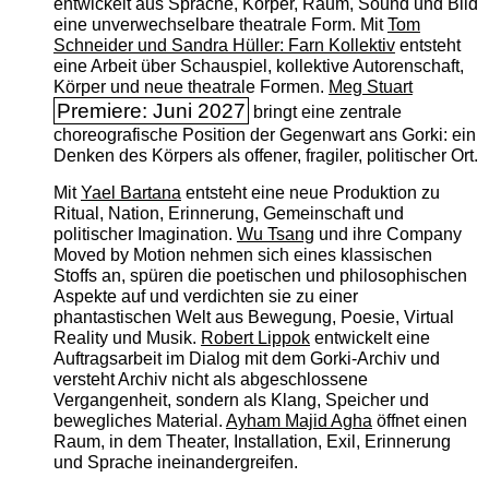
entwickelt aus Sprache, Körper, Raum, Sound und Bild
eine unverwechselbare theatrale Form. Mit
Tom
Schneider und Sandra Hüller: Farn Kollektiv
entsteht
eine Arbeit über Schauspiel, kollektive Autorenschaft,
Körper und neue theatrale Formen.
Meg Stuart
Premiere: Juni 2027
bringt eine zentrale
choreografische Position der Gegenwart ans Gorki: ein
Denken des Körpers als offener, fragiler, politischer Ort.
Mit
Yael Bartana
entsteht eine neue Produktion zu
Ritual, Nation, Erinnerung, Gemeinschaft und
politischer Imagination.
Wu Tsang
und ihre Company
Moved by Motion nehmen sich eines klassischen
Stoffs an, spüren die poetischen und philosophischen
Aspekte auf und verdichten sie zu einer
phantastischen Welt aus Bewegung, Poesie, Virtual
Reality und Musik.
Robert Lippok
entwickelt eine
Auftragsarbeit im Dialog mit dem Gorki-Archiv und
versteht Archiv nicht als abgeschlossene
Vergangenheit, sondern als Klang, Speicher und
bewegliches Material.
Ayham Majid Agha
öffnet einen
Raum, in dem Theater, Installation, Exil, Erinnerung
und Sprache ineinandergreifen.