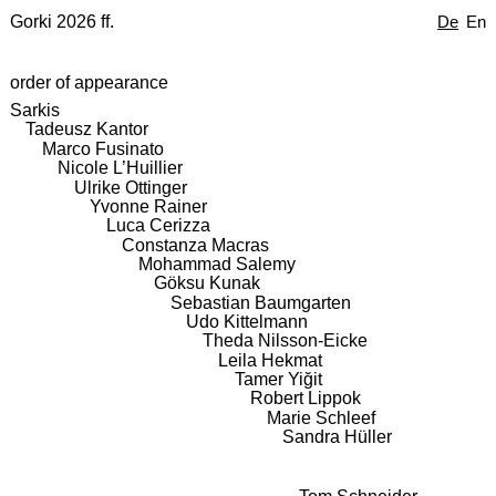
Gorki 2026 ff.
De
En
order of appearance
Sarkis
Tadeusz Kantor
Marco Fusinato
Nicole L’Huillier
Ulrike Ottinger
Yvonne Rainer
Luca Cerizza
Constanza Macras
Mohammad Salemy
Göksu Kunak
Sebastian Baumgarten
Udo Kittelmann
Theda Nilsson-Eicke
Leila Hekmat
Tamer Yiğit
Robert Lippok
Marie Schleef
Sandra Hüller