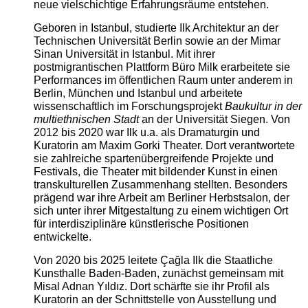
neue vielschichtige Erfahrungsräume entstehen.
Geboren in Istanbul, studierte Ilk Architektur an der
Technischen Universität Berlin sowie an der Mimar
Sinan Universität in Istanbul. Mit ihrer
postmigrantischen Plattform Büro Milk erarbeitete sie
Performances im öffentlichen Raum unter anderem in
Berlin, München und Istanbul und arbeitete
wissenschaftlich im Forschungsprojekt
Baukultur in der
multiethnischen Stadt
an der Universität Siegen. Von
2012 bis 2020 war Ilk u.a. als Dramaturgin und
Kuratorin am Maxim Gorki Theater. Dort verantwortete
sie zahlreiche spartenübergreifende Projekte und
Festivals, die Theater mit bildender Kunst in einen
transkulturellen Zusammenhang stellten. Besonders
prägend war ihre Arbeit am Berliner Herbstsalon, der
sich unter ihrer Mitgestaltung zu einem wichtigen Ort
für interdisziplinäre künstlerische Positionen
entwickelte.
Von 2020 bis 2025 leitete Çağla Ilk die Staatliche
Kunsthalle Baden-Baden, zunächst gemeinsam mit
Misal Adnan Yıldız. Dort schärfte sie ihr Profil als
Kuratorin an der Schnittstelle von Ausstellung und