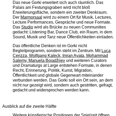
Das neue Gorki erweitert sich auch räumlich. Das
Palais am Festungsgraben wird nicht bloß
Erweiterungsfläche, sondern ein zweiter Denkraum.
Der
Marmorsaal
wird zu einem Ort für Musik, Lectures,
Lecture Performances, Gespräche und neue Formate.
Das
Studio
wird als Brücke zu neuen Communities
gedacht: Listening Bar, Dance Club, ein Raum, in dem
Sound, Musik und Tanz neue Öffentlichkeiten einladen.
Das öffentliche Denken ist im Gorki nicht
Begleitprogramm, sondern steht im Zentrum. Mit
Luca
Cerizza, Wolfgang Kaleck, Imran Ayata, Mohammad
Salemy, Manuela Bojadžijev
und weiteren Curators
und Dramaturgs at Large entstehen Formate, in denen
Recht, Erinnerung, Politik, Kunst, Migration,
Öffentlichkeit und globale Gegenwart miteinander
verbunden werden. Das Gorki soll ein Ort sein, an dem
nicht nur gezeigt wird, sondern auch gestritten, gefragt,
gedacht und widersprochen werden kann.
Ausblick auf die zweite Hälfte
Weitere künstlerische Positionen der Spielzeit öffnen