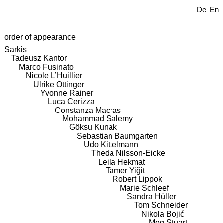
De
En
order of appearance
Sarkis
Tadeusz Kantor
Marco Fusinato
Nicole L’Huillier
Ulrike Ottinger
Yvonne Rainer
Luca Cerizza
Constanza Macras
Mohammad Salemy
Göksu Kunak
Sebastian Baumgarten
Udo Kittelmann
Theda Nilsson-Eicke
Leila Hekmat
Tamer Yiğit
Robert Lippok
Marie Schleef
Sandra Hüller
Tom Schneider
Nikola Bojić
Meg Stuart