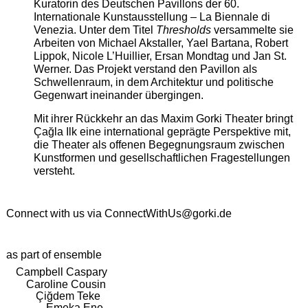
Kuratorin des Deutschen Pavillons der 60.
Internationale Kunstausstellung – La Biennale di
Venezia. Unter dem Titel
Thresholds
versammelte sie
Arbeiten von Michael Akstaller, Yael Bartana, Robert
Lippok, Nicole L’Huillier, Ersan Mondtag und Jan St.
Werner. Das Projekt verstand den Pavillon als
Schwellenraum, in dem Architektur und politische
Gegenwart ineinander übergingen.
Mit ihrer Rückkehr an das Maxim Gorki Theater bringt
Çağla Ilk eine international geprägte Perspektive mit,
die Theater als offenen Begegnungsraum zwischen
Kunstformen und gesellschaftlichen Fragestellungen
versteht.
Connect with us via
ConnectWithUs@gorki.de
as part of ensemble
Campbell Caspary
Caroline Cousin
Çiğdem Teke
Emeka Ene