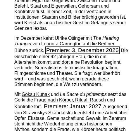
zu einer Figur der Gegenwart: zwischen Traum und
Befehl, Staat und Eigenwillen, Gehorsam und
Kontrollverlust. In einer Zeit, in der Vertrauen in
Institutionen, Staaten und Bilder brüchig geworden ist,
wird Kleist als anarchischer Geist im Gefängnis seiner
Grenzen lesbar.
Im Dezember kehrt
Ulrike Ottinger
mit
The ­Hearing
Trumpet
von Leonora Carrington auf die Berliner
Premiere: 3. Dezember 2026
Bühne zurück.
Die
Geschichte einer 92-jährigen Frau, die in ein
Altersheim kommt und dort eine Revolution beginnt,
verbindet Surrealismus, feministische Imagination,
Filmgeschichte und Theater. Sie fragt, wer überhört
wird – und was geschieht, wenn gerade diese
Stimmen beginnen, die Welt zu verändern.
Mit
Göksu Kunak
und
Le Sacre du printemps
setzt das
Gorki die Frage nach Körper, Ritual, Rausch und
Premiere: Januar 2027
Kontrolle fort.
Ausgehend
von Stravinskys Skandalstück entsteht eine Arbeit über
Opfer, Ekstase, Gemeinschaft und Gewalt. Im Zentrum
steht nicht die Wiederholung eines historischen
Mythos, sondern die Frage, wie Körper heute politisch