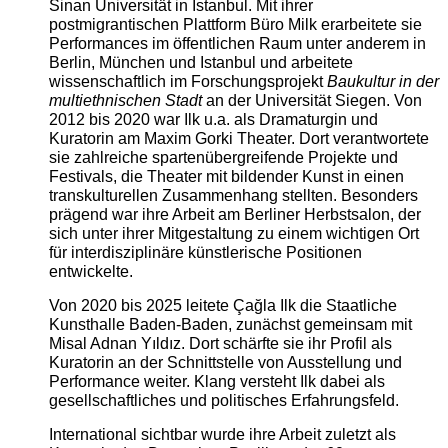
Sinan Universität in Istanbul. Mit ihrer
postmigrantischen Plattform Büro Milk erarbeitete sie
Performances im öffentlichen Raum unter anderem in
Berlin, München und Istanbul und arbeitete
wissenschaftlich im Forschungsprojekt
Baukultur in der
multiethnischen Stadt
an der Universität Siegen. Von
2012 bis 2020 war Ilk u.a. als Dramaturgin und
Kuratorin am Maxim Gorki Theater. Dort verantwortete
sie zahlreiche spartenübergreifende Projekte und
Festivals, die Theater mit bildender Kunst in einen
transkulturellen Zusammenhang stellten. Besonders
prägend war ihre Arbeit am Berliner Herbstsalon, der
sich unter ihrer Mitgestaltung zu einem wichtigen Ort
für interdisziplinäre künstlerische Positionen
entwickelte.
Von 2020 bis 2025 leitete Çağla Ilk die Staatliche
Kunsthalle Baden-Baden, zunächst gemeinsam mit
Misal Adnan Yıldız. Dort schärfte sie ihr Profil als
Kuratorin an der Schnittstelle von Ausstellung und
Performance weiter. Klang versteht Ilk dabei als
gesellschaftliches und politisches Erfahrungsfeld.
International sichtbar wurde ihre Arbeit zuletzt als