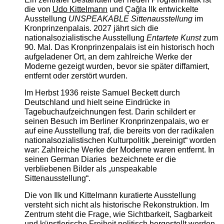
die von
Udo Kittelmann
und Çağla Ilk entwickelte
Ausstellung
UNSPEAKABLE Sittenausstellung
im
Kronprinzenpalais. 2027 jährt sich die
nationalsozialistische Ausstellung
Entartete Kunst
zum
90. Mal. Das Kronprinzenpalais ist ein historisch hoch
aufgeladener Ort, an dem zahlreiche Werke der
Moderne gezeigt wurden, bevor sie später diffamiert,
entfernt oder zerstört wurden.
Im Herbst 1936 reiste Samuel Beckett durch
Deutschland und hielt seine Eindrücke in
Tagebuchaufzeichnungen fest. Darin schildert er
seinen Besuch im Berliner Kronprinzenpalais, wo er
auf eine Ausstellung traf, die bereits von der radikalen
nationalsozialistischen Kulturpolitik „bereinigt“ worden
war: Zahlreiche Werke der Moderne waren entfernt. In
seinen German Diaries bezeichnete er die
verbliebenen Bilder als „unspeakable
Sittenausstellung“.
Die von Ilk und Kittelmann kuratierte Ausstellung
versteht sich nicht als historische Rekonstruktion. Im
Zentrum steht die Frage, wie Sichtbarkeit, Sagbarkeit
und künstlerische Freiheit politisch hergestellt werden