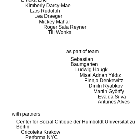
Kimberly Darcy-Mae
Lars Rudolph
Lea Draeger
Mickey Mahar
Roger Sala Reyner
Till Wonka
as part of team
Sebastian
Baumgarten
Ludwig Haugk
Misal Adnan Yıldız
Finnja Denkewitz
Dmitri Ryabkov
Martin Györffy
Eva da Silva
Antunes Alves
with partners
Center for Social Critique der Humboldt Universität zu
Berlin
Cricoteka Krakow
Performa NYC