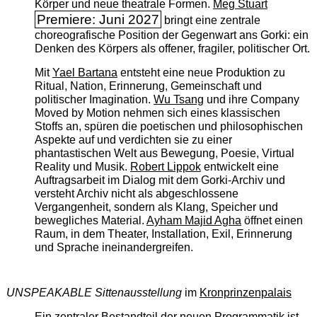
Körper und neue theatrale Formen.
Meg Stuart
Premiere: Juni 2027
bringt eine zentrale
choreografische Position der Gegenwart ans Gorki: ein
Denken des Körpers als offener, fragiler, politischer Ort.
Mit
Yael Bartana
entsteht eine neue Produktion zu
Ritual, Nation, Erinnerung, Gemeinschaft und
politischer Imagination.
Wu Tsang
und ihre Company
Moved by Motion nehmen sich eines klassischen
Stoffs an, spüren die poetischen und philosophischen
Aspekte auf und verdichten sie zu einer
phantastischen Welt aus Bewegung, Poesie, Virtual
Reality und Musik.
Robert Lippok
entwickelt eine
Auftragsarbeit im Dialog mit dem Gorki-Archiv und
versteht Archiv nicht als abgeschlossene
Vergangenheit, sondern als Klang, Speicher und
bewegliches Material.
Ayham Majid Agha
öffnet einen
Raum, in dem Theater, Installation, Exil, Erinnerung
und Sprache ineinandergreifen.
UNSPEAKABLE Sittenausstellung
im
Kronprinzenpalais
Ein zentraler Bestandteil der neuen Programmatik ist