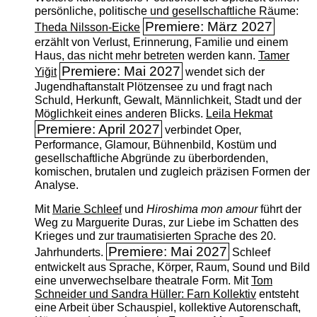
persönliche, politische und gesellschaftliche Räume:
Premiere: März 2027
Theda Nilsson-Eicke
erzählt von Verlust, Erinnerung, Familie und einem
Haus, das nicht mehr betreten werden kann.
Tamer
Premiere: Mai 2027
Yiğit
wendet sich der
Jugendhaftanstalt Plötzensee zu und fragt nach
Schuld, Herkunft, Gewalt, Männlichkeit, Stadt und der
Möglichkeit eines anderen Blicks.
Leila Hekmat
Premiere: April 2027
verbindet Oper,
Performance, Glamour, Bühnenbild, Kostüm und
gesellschaftliche Abgründe zu überbordenden,
komischen, brutalen und zugleich präzisen Formen der
Analyse.
Mit
Marie Schleef
und
Hiroshima mon amour
führt der
Weg zu Marguerite Duras, zur Liebe im Schatten des
Krieges und zur traumatisierten Sprache des 20.
Premiere: Mai 2027
Jahrhunderts.
Schleef
entwickelt aus Sprache, Körper, Raum, Sound und Bild
eine unverwechselbare theatrale Form. Mit
Tom
Schneider und Sandra Hüller: Farn Kollektiv
entsteht
eine Arbeit über Schauspiel, kollektive Autorenschaft,