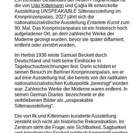
die von
Udo Kittelmann
und Çağla Ilk entwickelte
Ausstellung
UNSPEAKABLE Sittenausstellung
im
Kronprinzenpalais. 2027 jährt sich die
nationalsozialistische Ausstellung
Entartete Kunst
zum
90. Mal. Das Kronprinzenpalais ist ein historisch hoch
aufgeladener Ort, an dem zahlreiche Werke der
Moderne gezeigt wurden, bevor sie später diffamiert,
entfernt oder zerstört wurden.
Im Herbst 1936 reiste Samuel Beckett durch
Deutschland und hielt seine Eindrücke in
Tagebuchaufzeichnungen fest. Darin schildert er
seinen Besuch im Berliner Kronprinzenpalais, wo er
auf eine Ausstellung traf, die bereits von der radikalen
nationalsozialistischen Kulturpolitik „bereinigt“ worden
war: Zahlreiche Werke der Moderne waren entfernt. In
seinen German Diaries bezeichnete er die
verbliebenen Bilder als „unspeakable
Sittenausstellung“.
Die von Ilk und Kittelmann kuratierte Ausstellung
versteht sich nicht als historische Rekonstruktion. Im
Zentrum steht die Frage, wie Sichtbarkeit, Sagbarkeit
und künstlerische Freiheit politisch hergestellt werden