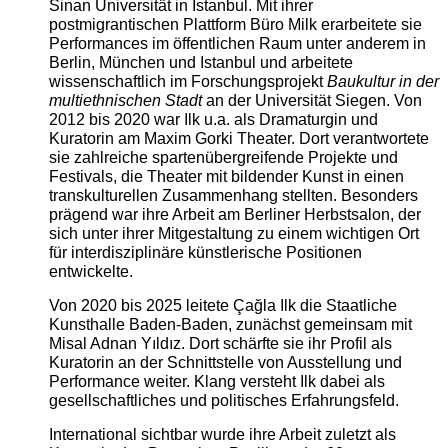
Sinan Universität in Istanbul. Mit ihrer
postmigrantischen Plattform Büro Milk erarbeitete sie
Performances im öffentlichen Raum unter anderem in
Berlin, München und Istanbul und arbeitete
wissenschaftlich im Forschungsprojekt
Baukultur in der
multiethnischen Stadt
an der Universität Siegen. Von
2012 bis 2020 war Ilk u.a. als Dramaturgin und
Kuratorin am Maxim Gorki Theater. Dort verantwortete
sie zahlreiche spartenübergreifende Projekte und
Festivals, die Theater mit bildender Kunst in einen
transkulturellen Zusammenhang stellten. Besonders
prägend war ihre Arbeit am Berliner Herbstsalon, der
sich unter ihrer Mitgestaltung zu einem wichtigen Ort
für interdisziplinäre künstlerische Positionen
entwickelte.
Von 2020 bis 2025 leitete Çağla Ilk die Staatliche
Kunsthalle Baden-Baden, zunächst gemeinsam mit
Misal Adnan Yıldız. Dort schärfte sie ihr Profil als
Kuratorin an der Schnittstelle von Ausstellung und
Performance weiter. Klang versteht Ilk dabei als
gesellschaftliches und politisches Erfahrungsfeld.
International sichtbar wurde ihre Arbeit zuletzt als