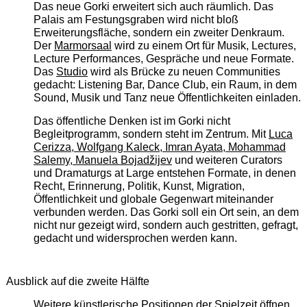
Das neue Gorki erweitert sich auch räumlich. Das
Palais am Festungsgraben wird nicht bloß
Erweiterungsfläche, sondern ein zweiter Denkraum.
Der
Marmorsaal
wird zu einem Ort für Musik, Lectures,
Lecture Performances, Gespräche und neue Formate.
Das
Studio
wird als Brücke zu neuen Communities
gedacht: Listening Bar, Dance Club, ein Raum, in dem
Sound, Musik und Tanz neue Öffentlichkeiten einladen.
Das öffentliche Denken ist im Gorki nicht
Begleitprogramm, sondern steht im Zentrum. Mit
Luca
Cerizza, Wolfgang Kaleck, Imran Ayata, Mohammad
Salemy, Manuela Bojadžijev
und weiteren Curators
und Dramaturgs at Large entstehen Formate, in denen
Recht, Erinnerung, Politik, Kunst, Migration,
Öffentlichkeit und globale Gegenwart miteinander
verbunden werden. Das Gorki soll ein Ort sein, an dem
nicht nur gezeigt wird, sondern auch gestritten, gefragt,
gedacht und widersprochen werden kann.
Ausblick auf die zweite Hälfte
Weitere künstlerische Positionen der Spielzeit öffnen