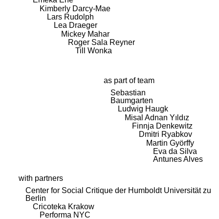
Kimberly Darcy-Mae
Lars Rudolph
Lea Draeger
Mickey Mahar
Roger Sala Reyner
Till Wonka
as part of team
Sebastian
Baumgarten
Ludwig Haugk
Misal Adnan Yıldız
Finnja Denkewitz
Dmitri Ryabkov
Martin Györffy
Eva da Silva
Antunes Alves
with partners
Center for Social Critique der Humboldt Universität zu
Berlin
Cricoteka Krakow
Performa NYC