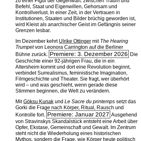
zu einer Figur der Gegenwart: zwischen Traum und
Befehl, Staat und Eigenwillen, Gehorsam und
Kontrollverlust. In einer Zeit, in der Vertrauen in
Institutionen, Staaten und Bilder brüchig geworden ist,
wird Kleist als anarchischer Geist im Gefängnis seiner
Grenzen lesbar.
Im Dezember kehrt
Ulrike Ottinger
mit
The ­Hearing
Trumpet
von Leonora Carrington auf die Berliner
Premiere: 3. Dezember 2026
Bühne zurück.
Die
Geschichte einer 92-jährigen Frau, die in ein
Altersheim kommt und dort eine Revolution beginnt,
verbindet Surrealismus, feministische Imagination,
Filmgeschichte und Theater. Sie fragt, wer überhört
wird – und was geschieht, wenn gerade diese
Stimmen beginnen, die Welt zu verändern.
Mit
Göksu Kunak
und
Le Sacre du printemps
setzt das
Gorki die Frage nach Körper, Ritual, Rausch und
Premiere: Januar 2027
Kontrolle fort.
Ausgehend
von Stravinskys Skandalstück entsteht eine Arbeit über
Opfer, Ekstase, Gemeinschaft und Gewalt. Im Zentrum
steht nicht die Wiederholung eines historischen
Mythos, sondern die Frage, wie Körper heute politisch