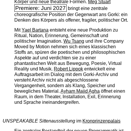
Körper und neue theatrale Formen.
Meg Stuart
Premiere: Juni 2027
bringt eine zentrale
choreografische Position der Gegenwart ans Gorki: ein
Denken des Körpers als offener, fragiler, politischer Ort.
Mit
Yael Bartana
entsteht eine neue Produktion zu
Ritual, Nation, Erinnerung, Gemeinschaft und
politischer Imagination.
Wu Tsang
und ihre Company
Moved by Motion nehmen sich eines klassischen
Stoffs an, spüren die poetischen und philosophischen
Aspekte auf und verdichten sie zu einer
phantastischen Welt aus Bewegung, Poesie, Virtual
Reality und Musik.
Robert Lippok
entwickelt eine
Auftragsarbeit im Dialog mit dem Gorki-Archiv und
versteht Archiv nicht als abgeschlossene
Vergangenheit, sondern als Klang, Speicher und
bewegliches Material.
Ayham Majid Agha
öffnet einen
Raum, in dem Theater, Installation, Exil, Erinnerung
und Sprache ineinandergreifen.
UNSPEAKABLE Sittenausstellung
im
Kronprinzenpalais
Ein zentraler Bestandteil der neuen Programmatik ist