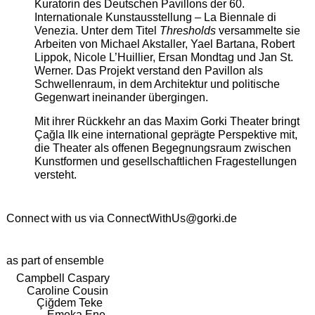
Kuratorin des Deutschen Pavillons der 60.
Internationale Kunstausstellung – La Biennale di
Venezia. Unter dem Titel
Thresholds
versammelte sie
Arbeiten von Michael Akstaller, Yael Bartana, Robert
Lippok, Nicole L’Huillier, Ersan Mondtag und Jan St.
Werner. Das Projekt verstand den Pavillon als
Schwellenraum, in dem Architektur und politische
Gegenwart ineinander übergingen.
Mit ihrer Rückkehr an das Maxim Gorki Theater bringt
Çağla Ilk eine international geprägte Perspektive mit,
die Theater als offenen Begegnungsraum zwischen
Kunstformen und gesellschaftlichen Fragestellungen
versteht.
Connect with us via
ConnectWithUs@gorki.de
as part of ensemble
Campbell Caspary
Caroline Cousin
Çiğdem Teke
Emeka Ene