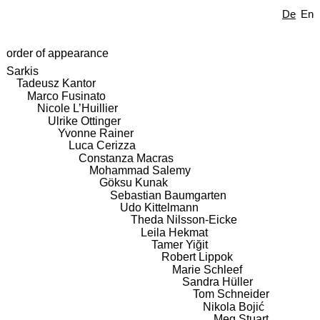
De
En
order of appearance
Sarkis
Tadeusz Kantor
Marco Fusinato
Nicole L’Huillier
Ulrike Ottinger
Yvonne Rainer
Luca Cerizza
Constanza Macras
Mohammad Salemy
Göksu Kunak
Sebastian Baumgarten
Udo Kittelmann
Theda Nilsson-Eicke
Leila Hekmat
Tamer Yiğit
Robert Lippok
Marie Schleef
Sandra Hüller
Tom Schneider
Nikola Bojić
Meg Stuart