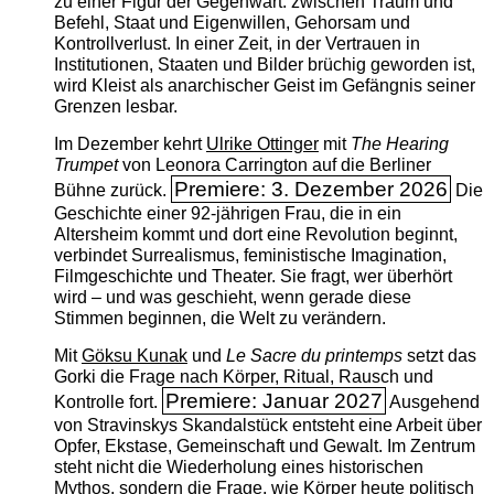
zu einer Figur der Gegenwart: zwischen Traum und
Befehl, Staat und Eigenwillen, Gehorsam und
Kontrollverlust. In einer Zeit, in der Vertrauen in
Institutionen, Staaten und Bilder brüchig geworden ist,
wird Kleist als anarchischer Geist im Gefängnis seiner
Grenzen lesbar.
Im Dezember kehrt
Ulrike Ottinger
mit
The ­Hearing
Trumpet
von Leonora Carrington auf die Berliner
Premiere: 3. Dezember 2026
Bühne zurück.
Die
Geschichte einer 92-jährigen Frau, die in ein
Altersheim kommt und dort eine Revolution beginnt,
verbindet Surrealismus, feministische Imagination,
Filmgeschichte und Theater. Sie fragt, wer überhört
wird – und was geschieht, wenn gerade diese
Stimmen beginnen, die Welt zu verändern.
Mit
Göksu Kunak
und
Le Sacre du printemps
setzt das
Gorki die Frage nach Körper, Ritual, Rausch und
Premiere: Januar 2027
Kontrolle fort.
Ausgehend
von Stravinskys Skandalstück entsteht eine Arbeit über
Opfer, Ekstase, Gemeinschaft und Gewalt. Im Zentrum
steht nicht die Wiederholung eines historischen
Mythos, sondern die Frage, wie Körper heute politisch