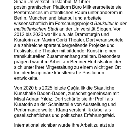
Sinan Universität in Istanbul. Mit ihrer
postmigrantischen Plattform Büro Milk erarbeitete sie
Performances im öffentlichen Raum unter anderem in
Berlin, München und Istanbul und arbeitete
wissenschaftlich im Forschungsprojekt
Baukultur in der
multiethnischen Stadt
an der Universität Siegen. Von
2012 bis 2020 war Ilk u.a. als Dramaturgin und
Kuratorin am Maxim Gorki Theater. Dort verantwortete
sie zahlreiche spartenübergreifende Projekte und
Festivals, die Theater mit bildender Kunst in einen
transkulturellen Zusammenhang stellten. Besonders
prägend war ihre Arbeit am Berliner Herbstsalon, der
sich unter ihrer Mitgestaltung zu einem wichtigen Ort
für interdisziplinäre künstlerische Positionen
entwickelte.
Von 2020 bis 2025 leitete Çağla Ilk die Staatliche
Kunsthalle Baden-Baden, zunächst gemeinsam mit
Misal Adnan Yıldız. Dort schärfte sie ihr Profil als
Kuratorin an der Schnittstelle von Ausstellung und
Performance weiter. Klang versteht Ilk dabei als
gesellschaftliches und politisches Erfahrungsfeld.
International sichtbar wurde ihre Arbeit zuletzt als