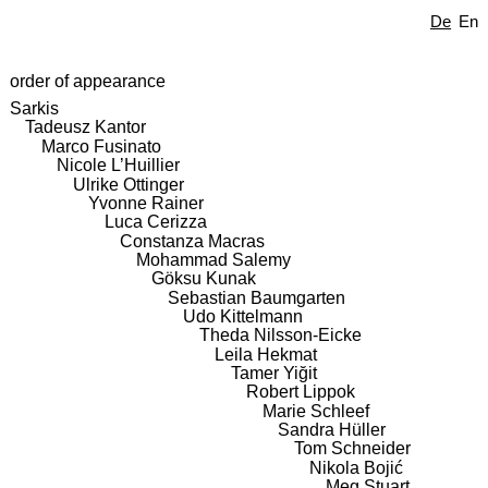
De
En
order of appearance
Sarkis
Tadeusz Kantor
Marco Fusinato
Nicole L’Huillier
Ulrike Ottinger
Yvonne Rainer
Luca Cerizza
Constanza Macras
Mohammad Salemy
Göksu Kunak
Sebastian Baumgarten
Udo Kittelmann
Theda Nilsson-Eicke
Leila Hekmat
Tamer Yiğit
Robert Lippok
Marie Schleef
Sandra Hüller
Tom Schneider
Nikola Bojić
Meg Stuart