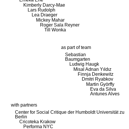
Kimberly Darcy-Mae
Lars Rudolph
Lea Draeger
Mickey Mahar
Roger Sala Reyner
Till Wonka
as part of team
Sebastian
Baumgarten
Ludwig Haugk
Misal Adnan Yıldız
Finnja Denkewitz
Dmitri Ryabkov
Martin Györffy
Eva da Silva
Antunes Alves
with partners
Center for Social Critique der Humboldt Universität zu
Berlin
Cricoteka Krakow
Performa NYC