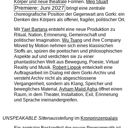
Körper und neue theatrale Formen.
Meg Stuart
Premiere: Juni 2027
bringt eine zentrale
choreografische Position der Gegenwart ans Gorki: ein
Denken des Körpers als offener, fragiler, politischer Ort.
Mit
Yael Bartana
entsteht eine neue Produktion zu
Ritual, Nation, Erinnerung, Gemeinschaft und
politischer Imagination.
Wu Tsang
und ihre Company
Moved by Motion nehmen sich eines klassischen
Stoffs an, spüren die poetischen und philosophischen
Aspekte auf und verdichten sie zu einer
phantastischen Welt aus Bewegung, Poesie, Virtual
Reality und Musik.
Robert Lippok
entwickelt eine
Auftragsarbeit im Dialog mit dem Gorki-Archiv und
versteht Archiv nicht als abgeschlossene
Vergangenheit, sondern als Klang, Speicher und
bewegliches Material.
Ayham Majid Agha
öffnet einen
Raum, in dem Theater, Installation, Exil, Erinnerung
und Sprache ineinandergreifen.
UNSPEAKABLE Sittenausstellung
im
Kronprinzenpalais
Ein zentraler Bestandteil der neuen Programmatik ist