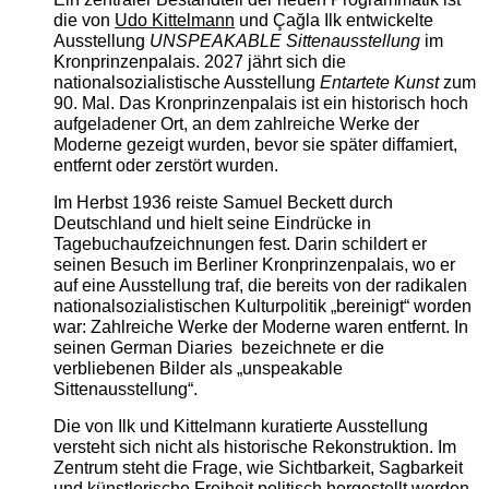
die von
Udo Kittelmann
und Çağla Ilk entwickelte
Ausstellung
UNSPEAKABLE Sittenausstellung
im
Kronprinzenpalais. 2027 jährt sich die
nationalsozialistische Ausstellung
Entartete Kunst
zum
90. Mal. Das Kronprinzenpalais ist ein historisch hoch
aufgeladener Ort, an dem zahlreiche Werke der
Moderne gezeigt wurden, bevor sie später diffamiert,
entfernt oder zerstört wurden.
Im Herbst 1936 reiste Samuel Beckett durch
Deutschland und hielt seine Eindrücke in
Tagebuchaufzeichnungen fest. Darin schildert er
seinen Besuch im Berliner Kronprinzenpalais, wo er
auf eine Ausstellung traf, die bereits von der radikalen
nationalsozialistischen Kulturpolitik „bereinigt“ worden
war: Zahlreiche Werke der Moderne waren entfernt. In
seinen German Diaries bezeichnete er die
verbliebenen Bilder als „unspeakable
Sittenausstellung“.
Die von Ilk und Kittelmann kuratierte Ausstellung
versteht sich nicht als historische Rekonstruktion. Im
Zentrum steht die Frage, wie Sichtbarkeit, Sagbarkeit
und künstlerische Freiheit politisch hergestellt werden