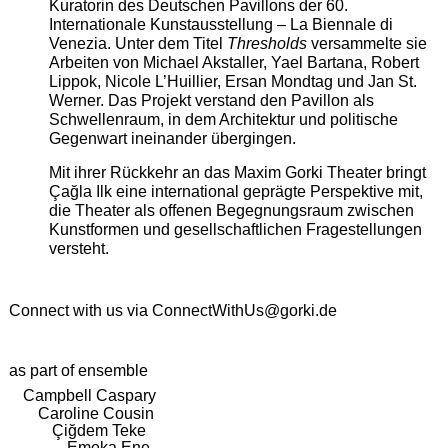
Kuratorin des Deutschen Pavillons der 60.
Internationale Kunstausstellung – La Biennale di
Venezia. Unter dem Titel
Thresholds
versammelte sie
Arbeiten von Michael Akstaller, Yael Bartana, Robert
Lippok, Nicole L’Huillier, Ersan Mondtag und Jan St.
Werner. Das Projekt verstand den Pavillon als
Schwellenraum, in dem Architektur und politische
Gegenwart ineinander übergingen.
Mit ihrer Rückkehr an das Maxim Gorki Theater bringt
Çağla Ilk eine international geprägte Perspektive mit,
die Theater als offenen Begegnungsraum zwischen
Kunstformen und gesellschaftlichen Fragestellungen
versteht.
Connect with us via
ConnectWithUs@gorki.de
as part of ensemble
Campbell Caspary
Caroline Cousin
Çiğdem Teke
Emeka Ene