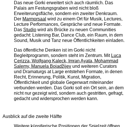
Das neue Gorki erweitert sich auch räumlich. Das
Palais am Festungsgraben wird nicht bloß
Erweiterungsfläche, sondern ein zweiter Denkraum.
Der
Marmorsaal
wird zu einem Ort für Musik, Lectures,
Lecture Performances, Gespräche und neue Formate.
Das
Studio
wird als Brücke zu neuen Communities
gedacht: Listening Bar, Dance Club, ein Raum, in dem
Sound, Musik und Tanz neue Öffentlichkeiten einladen.
Das öffentliche Denken ist im Gorki nicht
Begleitprogramm, sondern steht im Zentrum. Mit
Luca
Cerizza, Wolfgang Kaleck, Imran Ayata, Mohammad
Salemy, Manuela Bojadžijev
und weiteren Curators
und Dramaturgs at Large entstehen Formate, in denen
Recht, Erinnerung, Politik, Kunst, Migration,
Öffentlichkeit und globale Gegenwart miteinander
verbunden werden. Das Gorki soll ein Ort sein, an dem
nicht nur gezeigt wird, sondern auch gestritten, gefragt,
gedacht und widersprochen werden kann.
Ausblick auf die zweite Hälfte
Weitere künstlerische Positionen der Spielzeit öffnen