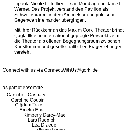
Lippok, Nicole L’Huillier, Ersan Mondtag und Jan St.
Werner. Das Projekt verstand den Pavillon als
Schwellenraum, in dem Architektur und politische
Gegenwart ineinander übergingen.
Mit ihrer Rückkehr an das Maxim Gorki Theater bringt
Çağla Ilk eine international geprägte Perspektive mit,
die Theater als offenen Begegnungsraum zwischen
Kunstformen und gesellschaftlichen Fragestellungen
versteht.
Connect with us via
ConnectWithUs@gorki.de
as part of ensemble
Campbell Caspary
Caroline Cousin
Çiğdem Teke
Emeka Ene
Kimberly Darcy-Mae
Lars Rudolph
Lea Draeger