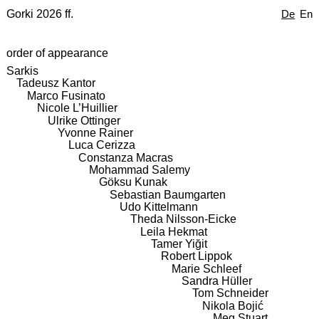
Gorki 2026 ff.
De
En
order of appearance
Sarkis
Tadeusz Kantor
Marco Fusinato
Nicole L’Huillier
Ulrike Ottinger
Yvonne Rainer
Luca Cerizza
Constanza Macras
Mohammad Salemy
Göksu Kunak
Sebastian Baumgarten
Udo Kittelmann
Theda Nilsson-Eicke
Leila Hekmat
Tamer Yiğit
Robert Lippok
Marie Schleef
Sandra Hüller
Tom Schneider
Nikola Bojić
Meg Stuart