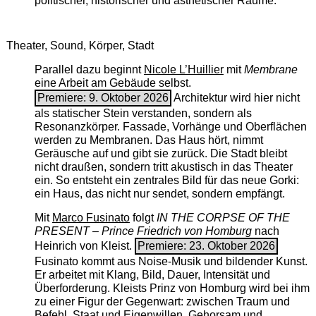
politischer, historischer und ästhetischer Räume.
Theater, Sound, Körper, Stadt
Parallel dazu beginnt
Nicole L’Huillier
mit ­
Membrane
eine Arbeit am Gebäude selbst.
Premiere: 9. Oktober 2026
Architektur wird hier nicht
als statischer Stein verstanden, sondern als
Resonanzkörper. Fassade, Vorhänge und Oberflächen
werden zu Membranen. Das Haus hört, nimmt
Geräusche auf und gibt sie zurück. Die Stadt bleibt
nicht draußen, sondern tritt akustisch in das Theater
ein. So entsteht ein zentrales Bild für das neue Gorki:
ein Haus, das nicht nur sendet, sondern empfängt.
Mit
Marco Fusinato
folgt
IN THE CORPSE OF THE
PRESENT – Prince Friedrich von Homburg
nach
Heinrich von Kleist.
Premiere: 23. Oktober 2026
Fusinato kommt aus Noise-Musik und bildender Kunst.
Er arbeitet mit Klang, Bild, Dauer, Intensität und
Überforderung. Kleists Prinz von Homburg wird bei ihm
zu einer Figur der Gegenwart: zwischen Traum und
Befehl, Staat und Eigenwillen, Gehorsam und