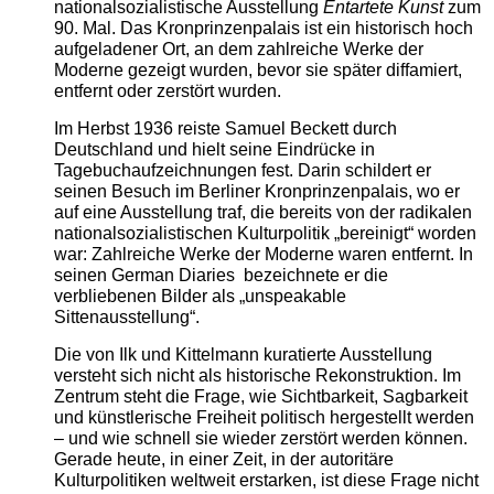
nationalsozialistische Ausstellung
Entartete Kunst
zum
90. Mal. Das Kronprinzenpalais ist ein historisch hoch
aufgeladener Ort, an dem zahlreiche Werke der
Moderne gezeigt wurden, bevor sie später diffamiert,
entfernt oder zerstört wurden.
Im Herbst 1936 reiste Samuel Beckett durch
Deutschland und hielt seine Eindrücke in
Tagebuchaufzeichnungen fest. Darin schildert er
seinen Besuch im Berliner Kronprinzenpalais, wo er
auf eine Ausstellung traf, die bereits von der radikalen
nationalsozialistischen Kulturpolitik „bereinigt“ worden
war: Zahlreiche Werke der Moderne waren entfernt. In
seinen German Diaries bezeichnete er die
verbliebenen Bilder als „unspeakable
Sittenausstellung“.
Die von Ilk und Kittelmann kuratierte Ausstellung
versteht sich nicht als historische Rekonstruktion. Im
Zentrum steht die Frage, wie Sichtbarkeit, Sagbarkeit
und künstlerische Freiheit politisch hergestellt werden
– und wie schnell sie wieder zerstört werden können.
Gerade heute, in einer Zeit, in der autoritäre
Kulturpolitiken weltweit erstarken, ist diese Frage nicht