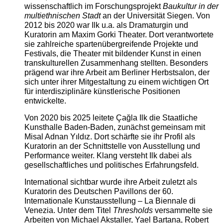
wissenschaftlich im Forschungsprojekt
Baukultur in der
multiethnischen Stadt
an der Universität Siegen. Von
2012 bis 2020 war Ilk u.a. als Dramaturgin und
Kuratorin am Maxim Gorki Theater. Dort verantwortete
sie zahlreiche spartenübergreifende Projekte und
Festivals, die Theater mit bildender Kunst in einen
transkulturellen Zusammenhang stellten. Besonders
prägend war ihre Arbeit am Berliner Herbstsalon, der
sich unter ihrer Mitgestaltung zu einem wichtigen Ort
für interdisziplinäre künstlerische Positionen
entwickelte.
Von 2020 bis 2025 leitete Çağla Ilk die Staatliche
Kunsthalle Baden-Baden, zunächst gemeinsam mit
Misal Adnan Yıldız. Dort schärfte sie ihr Profil als
Kuratorin an der Schnittstelle von Ausstellung und
Performance weiter. Klang versteht Ilk dabei als
gesellschaftliches und politisches Erfahrungsfeld.
International sichtbar wurde ihre Arbeit zuletzt als
Kuratorin des Deutschen Pavillons der 60.
Internationale Kunstausstellung – La Biennale di
Venezia. Unter dem Titel
Thresholds
versammelte sie
Arbeiten von Michael Akstaller, Yael Bartana, Robert