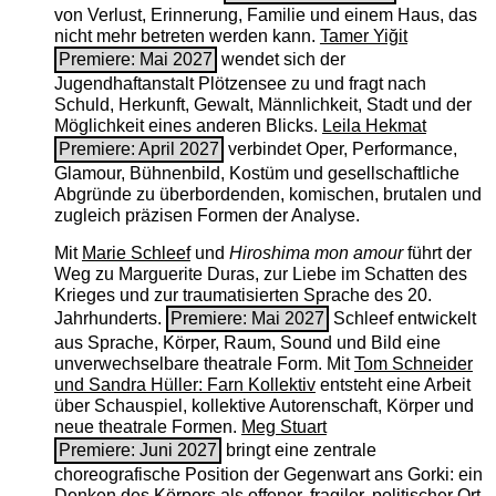
von Verlust, Erinnerung, Familie und einem Haus, das
nicht mehr betreten werden kann.
Tamer Yiğit
Premiere: Mai 2027
wendet sich der
Jugendhaftanstalt Plötzensee zu und fragt nach
Schuld, Herkunft, Gewalt, Männlichkeit, Stadt und der
Möglichkeit eines anderen Blicks.
Leila Hekmat
Premiere: April 2027
verbindet Oper, Performance,
Glamour, Bühnenbild, Kostüm und gesellschaftliche
Abgründe zu überbordenden, komischen, brutalen und
zugleich präzisen Formen der Analyse.
Mit
Marie Schleef
und
Hiroshima mon amour
führt der
Weg zu Marguerite Duras, zur Liebe im Schatten des
Krieges und zur traumatisierten Sprache des 20.
Jahrhunderts.
Premiere: Mai 2027
Schleef entwickelt
aus Sprache, Körper, Raum, Sound und Bild eine
unverwechselbare theatrale Form. Mit
Tom Schneider
und Sandra Hüller: Farn Kollektiv
entsteht eine Arbeit
über Schauspiel, kollektive Autorenschaft, Körper und
neue theatrale Formen.
Meg Stuart
Premiere: Juni 2027
bringt eine zentrale
choreografische Position der Gegenwart ans Gorki: ein
Denken des Körpers als offener, fragiler, politischer Ort.