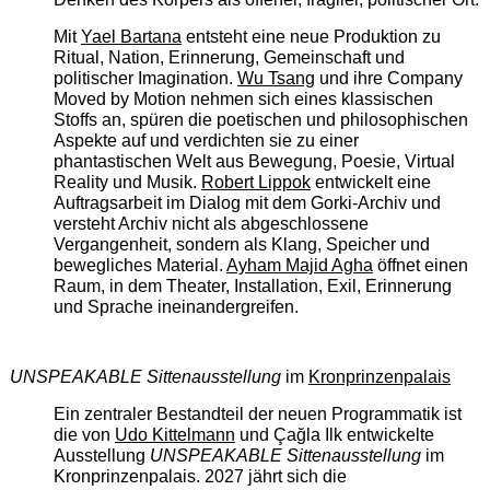
Mit
Yael Bartana
entsteht eine neue Produktion zu
Ritual, Nation, Erinnerung, Gemeinschaft und
politischer Imagination.
Wu Tsang
und ihre Company
Moved by Motion nehmen sich eines klassischen
Stoffs an, spüren die poetischen und philosophischen
Aspekte auf und verdichten sie zu einer
phantastischen Welt aus Bewegung, Poesie, Virtual
Reality und Musik.
Robert Lippok
entwickelt eine
Auftragsarbeit im Dialog mit dem Gorki-Archiv und
versteht Archiv nicht als abgeschlossene
Vergangenheit, sondern als Klang, Speicher und
bewegliches Material.
Ayham Majid Agha
öffnet einen
Raum, in dem Theater, Installation, Exil, Erinnerung
und Sprache ineinandergreifen.
UNSPEAKABLE Sittenausstellung
im
Kronprinzenpalais
Ein zentraler Bestandteil der neuen Programmatik ist
die von
Udo Kittelmann
und Çağla Ilk entwickelte
Ausstellung
UNSPEAKABLE Sittenausstellung
im
Kronprinzenpalais. 2027 jährt sich die