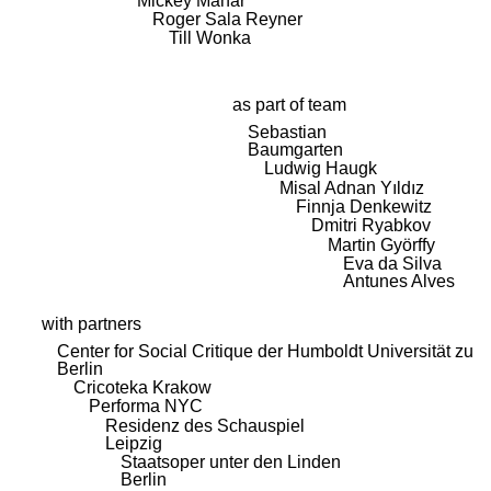
Mickey Mahar
Roger Sala Reyner
Till Wonka
as part of team
Sebastian
Baumgarten
Ludwig Haugk
Misal Adnan Yıldız
Finnja Denkewitz
Dmitri Ryabkov
Martin Györffy
Eva da Silva
Antunes Alves
with partners
Center for Social Critique der Humboldt Universität zu
Berlin
Cricoteka Krakow
Performa NYC
Residenz des Schauspiel
Leipzig
Staatsoper unter den Linden
Berlin