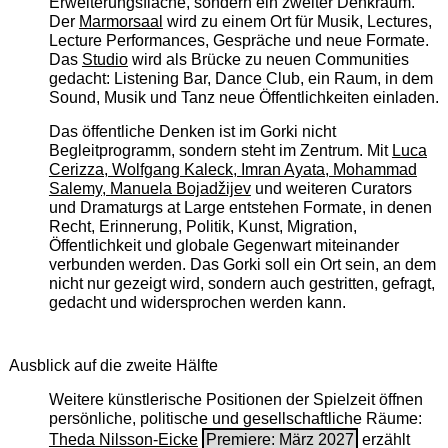
Erweiterungsfläche, sondern ein zweiter Denkraum.
Der
Marmorsaal
wird zu einem Ort für Musik, Lectures,
Lecture Performances, Gespräche und neue Formate.
Das
Studio
wird als Brücke zu neuen Communities
gedacht: Listening Bar, Dance Club, ein Raum, in dem
Sound, Musik und Tanz neue Öffentlichkeiten einladen.
Das öffentliche Denken ist im Gorki nicht
Begleitprogramm, sondern steht im Zentrum. Mit
Luca
Cerizza, Wolfgang Kaleck, Imran Ayata, Mohammad
Salemy, Manuela Bojadžijev
und weiteren Curators
und Dramaturgs at Large entstehen Formate, in denen
Recht, Erinnerung, Politik, Kunst, Migration,
Öffentlichkeit und globale Gegenwart miteinander
verbunden werden. Das Gorki soll ein Ort sein, an dem
nicht nur gezeigt wird, sondern auch gestritten, gefragt,
gedacht und widersprochen werden kann.
Ausblick auf die zweite Hälfte
Weitere künstlerische Positionen der Spielzeit öffnen
persönliche, politische und gesellschaftliche Räume:
Theda Nilsson-Eicke
Premiere: März 2027
erzählt