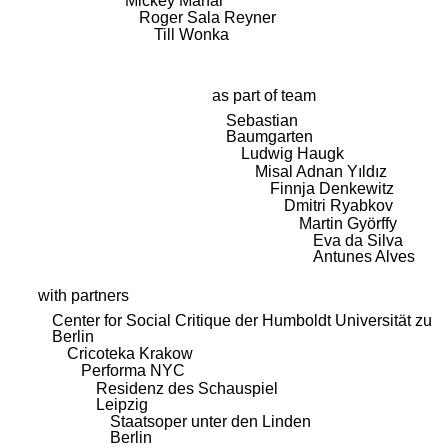
Mickey Mahar
Roger Sala Reyner
Till Wonka
as part of team
Sebastian
Baumgarten
Ludwig Haugk
Misal Adnan Yıldız
Finnja Denkewitz
Dmitri Ryabkov
Martin Györffy
Eva da Silva
Antunes Alves
with partners
Center for Social Critique der Humboldt Universität zu
Berlin
Cricoteka Krakow
Performa NYC
Residenz des Schauspiel
Leipzig
Staatsoper unter den Linden
Berlin