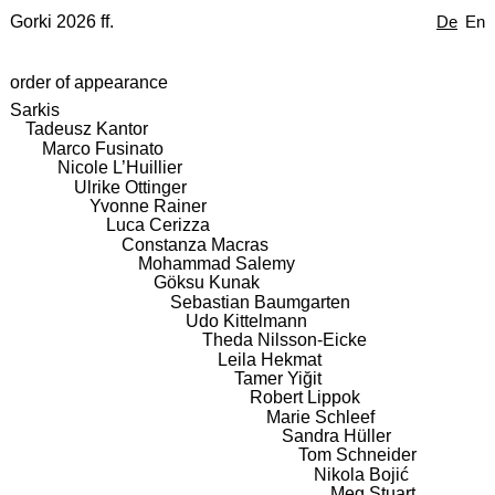
Gorki 2026 ff.
De
En
order of appearance
Sarkis
Tadeusz Kantor
Marco Fusinato
Nicole L’Huillier
Ulrike Ottinger
Yvonne Rainer
Luca Cerizza
Constanza Macras
Mohammad Salemy
Göksu Kunak
Sebastian Baumgarten
Udo Kittelmann
Theda Nilsson-Eicke
Leila Hekmat
Tamer Yiğit
Robert Lippok
Marie Schleef
Sandra Hüller
Tom Schneider
Nikola Bojić
Meg Stuart