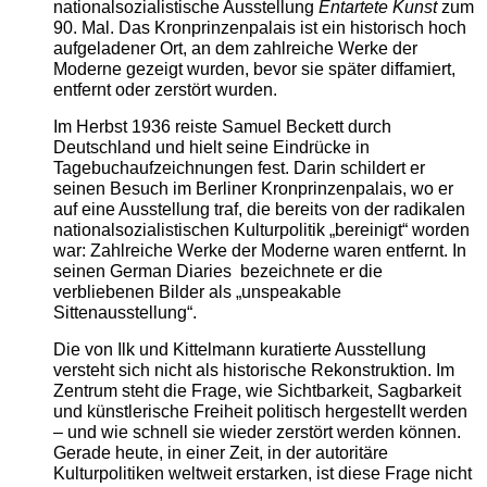
nationalsozialistische Ausstellung
Entartete Kunst
zum
90. Mal. Das Kronprinzenpalais ist ein historisch hoch
aufgeladener Ort, an dem zahlreiche Werke der
Moderne gezeigt wurden, bevor sie später diffamiert,
entfernt oder zerstört wurden.
Im Herbst 1936 reiste Samuel Beckett durch
Deutschland und hielt seine Eindrücke in
Tagebuchaufzeichnungen fest. Darin schildert er
seinen Besuch im Berliner Kronprinzenpalais, wo er
auf eine Ausstellung traf, die bereits von der radikalen
nationalsozialistischen Kulturpolitik „bereinigt“ worden
war: Zahlreiche Werke der Moderne waren entfernt. In
seinen German Diaries bezeichnete er die
verbliebenen Bilder als „unspeakable
Sittenausstellung“.
Die von Ilk und Kittelmann kuratierte Ausstellung
versteht sich nicht als historische Rekonstruktion. Im
Zentrum steht die Frage, wie Sichtbarkeit, Sagbarkeit
und künstlerische Freiheit politisch hergestellt werden
– und wie schnell sie wieder zerstört werden können.
Gerade heute, in einer Zeit, in der autoritäre
Kulturpolitiken weltweit erstarken, ist diese Frage nicht