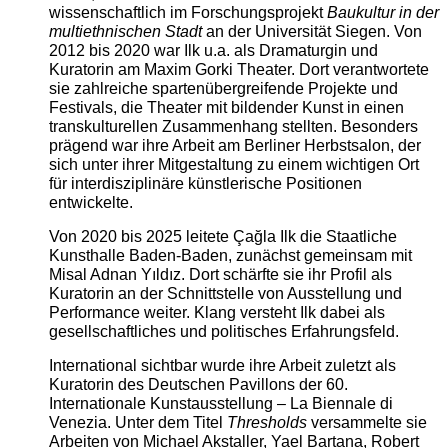
wissenschaftlich im Forschungsprojekt
Baukultur in der
multiethnischen Stadt
an der Universität Siegen. Von
2012 bis 2020 war Ilk u.a. als Dramaturgin und
Kuratorin am Maxim Gorki Theater. Dort verantwortete
sie zahlreiche spartenübergreifende Projekte und
Festivals, die Theater mit bildender Kunst in einen
transkulturellen Zusammenhang stellten. Besonders
prägend war ihre Arbeit am Berliner Herbstsalon, der
sich unter ihrer Mitgestaltung zu einem wichtigen Ort
für interdisziplinäre künstlerische Positionen
entwickelte.
Von 2020 bis 2025 leitete Çağla Ilk die Staatliche
Kunsthalle Baden-Baden, zunächst gemeinsam mit
Misal Adnan Yıldız. Dort schärfte sie ihr Profil als
Kuratorin an der Schnittstelle von Ausstellung und
Performance weiter. Klang versteht Ilk dabei als
gesellschaftliches und politisches Erfahrungsfeld.
International sichtbar wurde ihre Arbeit zuletzt als
Kuratorin des Deutschen Pavillons der 60.
Internationale Kunstausstellung – La Biennale di
Venezia. Unter dem Titel
Thresholds
versammelte sie
Arbeiten von Michael Akstaller, Yael Bartana, Robert