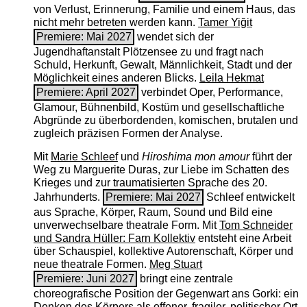
von Verlust, Erinnerung, Familie und einem Haus, das
nicht mehr betreten werden kann.
Tamer Yiğit
Premiere: Mai 2027
wendet sich der
Jugendhaftanstalt Plötzensee zu und fragt nach
Schuld, Herkunft, Gewalt, Männlichkeit, Stadt und der
Möglichkeit eines anderen Blicks.
Leila Hekmat
Premiere: April 2027
verbindet Oper, Performance,
Glamour, Bühnenbild, Kostüm und gesellschaftliche
Abgründe zu überbordenden, komischen, brutalen und
zugleich präzisen Formen der Analyse.
Mit
Marie Schleef
und
Hiroshima mon amour
führt der
Weg zu Marguerite Duras, zur Liebe im Schatten des
Krieges und zur traumatisierten Sprache des 20.
Jahrhunderts.
Premiere: Mai 2027
Schleef entwickelt
aus Sprache, Körper, Raum, Sound und Bild eine
unverwechselbare theatrale Form. Mit
Tom Schneider
und Sandra Hüller: Farn Kollektiv
entsteht eine Arbeit
über Schauspiel, kollektive Autorenschaft, Körper und
neue theatrale Formen.
Meg Stuart
Premiere: Juni 2027
bringt eine zentrale
choreografische Position der Gegenwart ans Gorki: ein
Denken des Körpers als offener, fragiler, politischer Ort.