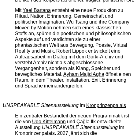
Mit
Yael Bartana
entsteht eine neue Produktion zu
Ritual, Nation, Erinnerung, Gemeinschaft und
politischer Imagination.
Wu Tsang
und ihre Company
Moved by Motion nehmen sich eines klassischen
Stoffs an, spüren die poetischen und philosophischen
Aspekte auf und verdichten sie zu einer
phantastischen Welt aus Bewegung, Poesie, Virtual
Reality und Musik.
Robert Lippok
entwickelt eine
Auftragsarbeit im Dialog mit dem Gorki-Archiv und
versteht Archiv nicht als abgeschlossene
Vergangenheit, sondern als Klang, Speicher und
bewegliches Material.
Ayham Majid Agha
öffnet einen
Raum, in dem Theater, Installation, Exil, Erinnerung
und Sprache ineinandergreifen.
UNSPEAKABLE Sittenausstellung
im
Kronprinzenpalais
Ein zentraler Bestandteil der neuen Programmatik ist
die von
Udo Kittelmann
und Çağla Ilk entwickelte
Ausstellung
UNSPEAKABLE Sittenausstellung
im
Kronprinzenpalais. 2027 jährt sich die