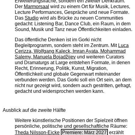
Erweiterungsfläche, sondern ein zweiter Denkraum.
Der
Marmorsaal
wird zu einem Ort für Musik, Lectures,
Lecture Performances, Gespräche und neue Formate.
Das
Studio
wird als Brücke zu neuen Communities
gedacht: Listening Bar, Dance Club, ein Raum, in dem
Sound, Musik und Tanz neue Öffentlichkeiten einladen.
Das öffentliche Denken ist im Gorki nicht
Begleitprogramm, sondern steht im Zentrum. Mit
Luca
Cerizza, Wolfgang Kaleck, Imran Ayata, Mohammad
Salemy, Manuela Bojadžijev
und weiteren Curators
und Dramaturgs at Large entstehen Formate, in denen
Recht, Erinnerung, Politik, Kunst, Migration,
Öffentlichkeit und globale Gegenwart miteinander
verbunden werden. Das Gorki soll ein Ort sein, an dem
nicht nur gezeigt wird, sondern auch gestritten, gefragt,
gedacht und widersprochen werden kann.
Ausblick auf die zweite Hälfte
Weitere künstlerische Positionen der Spielzeit öffnen
persönliche, politische und gesellschaftliche Räume:
Theda Nilsson-Eicke
Premiere: März 2027
erzählt