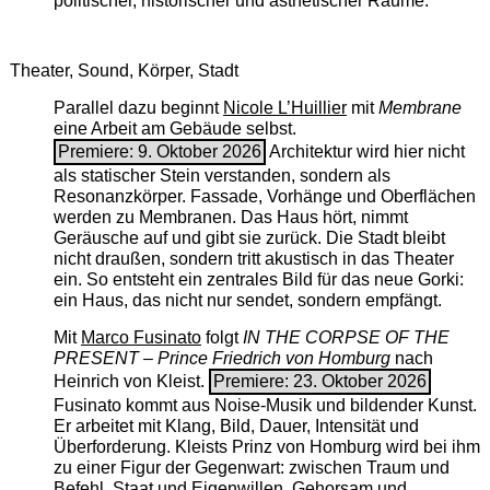
politischer, historischer und ästhetischer Räume.
Theater, Sound, Körper, Stadt
Parallel dazu beginnt
Nicole L’Huillier
mit ­
Membrane
eine Arbeit am Gebäude selbst.
Premiere: 9. Oktober 2026
Architektur wird hier nicht
als statischer Stein verstanden, sondern als
Resonanzkörper. Fassade, Vorhänge und Oberflächen
werden zu Membranen. Das Haus hört, nimmt
Geräusche auf und gibt sie zurück. Die Stadt bleibt
nicht draußen, sondern tritt akustisch in das Theater
ein. So entsteht ein zentrales Bild für das neue Gorki:
ein Haus, das nicht nur sendet, sondern empfängt.
Mit
Marco Fusinato
folgt
IN THE CORPSE OF THE
PRESENT – Prince Friedrich von Homburg
nach
Heinrich von Kleist.
Premiere: 23. Oktober 2026
Fusinato kommt aus Noise-Musik und bildender Kunst.
Er arbeitet mit Klang, Bild, Dauer, Intensität und
Überforderung. Kleists Prinz von Homburg wird bei ihm
zu einer Figur der Gegenwart: zwischen Traum und
Befehl, Staat und Eigenwillen, Gehorsam und