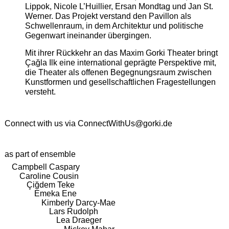
Lippok, Nicole L’Huillier, Ersan Mondtag und Jan St.
Werner. Das Projekt verstand den Pavillon als
Schwellenraum, in dem Architektur und politische
Gegenwart ineinander übergingen.
Mit ihrer Rückkehr an das Maxim Gorki Theater bringt
Çağla Ilk eine international geprägte Perspektive mit,
die Theater als offenen Begegnungsraum zwischen
Kunstformen und gesellschaftlichen Fragestellungen
versteht.
Connect with us via
ConnectWithUs@gorki.de
as part of ensemble
Campbell Caspary
Caroline Cousin
Çiğdem Teke
Emeka Ene
Kimberly Darcy-Mae
Lars Rudolph
Lea Draeger