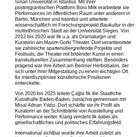
Sinan Universität in Istanbul. Mit ihrer
postmigrantischen Plattform Büro Milk erarbeitete sie
Performances im öffentlichen Raum unter anderem in
Berlin, München und Istanbul und arbeitete
wissenschaftlich im Forschungsprojekt
Baukultur in der
multiethnischen Stadt
an der Universität Siegen. Von
2012 bis 2020 war Ilk u.a. als Dramaturgin und
Kuratorin am Maxim Gorki Theater. Dort verantwortete
sie zahlreiche spartenübergreifende Projekte und
Festivals, die Theater mit bildender Kunst in einen
transkulturellen Zusammenhang stellten. Besonders
prägend war ihre Arbeit am Berliner Herbstsalon, der
sich unter ihrer Mitgestaltung zu einem wichtigen Ort
für interdisziplinäre künstlerische Positionen
entwickelte.
Von 2020 bis 2025 leitete Çağla Ilk die Staatliche
Kunsthalle Baden-Baden, zunächst gemeinsam mit
Misal Adnan Yıldız. Dort schärfte sie ihr Profil als
Kuratorin an der Schnittstelle von Ausstellung und
Performance weiter. Klang versteht Ilk dabei als
gesellschaftliches und politisches Erfahrungsfeld.
International sichtbar wurde ihre Arbeit zuletzt als