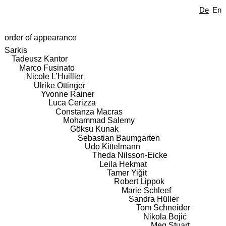
De
En
order of appearance
Sarkis
Tadeusz Kantor
Marco Fusinato
Nicole L’Huillier
Ulrike Ottinger
Yvonne Rainer
Luca Cerizza
Constanza Macras
Mohammad Salemy
Göksu Kunak
Sebastian Baumgarten
Udo Kittelmann
Theda Nilsson-Eicke
Leila Hekmat
Tamer Yiğit
Robert Lippok
Marie Schleef
Sandra Hüller
Tom Schneider
Nikola Bojić
Meg Stuart