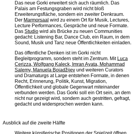
Das neue Gorki erweitert sich auch räumlich. Das
Palais am Festungsgraben wird nicht bloß
Erweiterungsfläche, sondern ein zweiter Denkraum.
Der
Marmorsaal
wird zu einem Ort für Musik, Lectures,
Lecture Performances, Gespräche und neue Formate.
Das
Studio
wird als Brücke zu neuen Communities
gedacht: Listening Bar, Dance Club, ein Raum, in dem
Sound, Musik und Tanz neue Öffentlichkeiten einladen.
Das öffentliche Denken ist im Gorki nicht
Begleitprogramm, sondern steht im Zentrum. Mit
Luca
Cerizza, Wolfgang Kaleck, Imran Ayata, Mohammad
Salemy, Manuela Bojadžijev
und weiteren Curators
und Dramaturgs at Large entstehen Formate, in denen
Recht, Erinnerung, Politik, Kunst, Migration,
Öffentlichkeit und globale Gegenwart miteinander
verbunden werden. Das Gorki soll ein Ort sein, an dem
nicht nur gezeigt wird, sondern auch gestritten, gefragt,
gedacht und widersprochen werden kann.
Ausblick auf die zweite Hälfte
Weitere künstlerische Positionen der Spielzeit öffnen