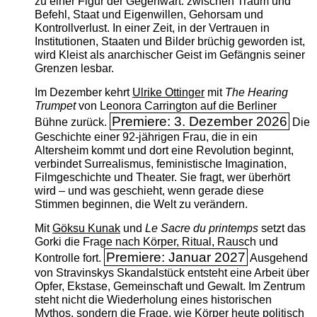
zu einer Figur der Gegenwart: zwischen Traum und
Befehl, Staat und Eigenwillen, Gehorsam und
Kontrollverlust. In einer Zeit, in der Vertrauen in
Institutionen, Staaten und Bilder brüchig geworden ist,
wird Kleist als anarchischer Geist im Gefängnis seiner
Grenzen lesbar.
Im Dezember kehrt
Ulrike Ottinger
mit
The ­Hearing
Trumpet
von Leonora Carrington auf die Berliner
Premiere: 3. Dezember 2026
Bühne zurück.
Die
Geschichte einer 92-jährigen Frau, die in ein
Altersheim kommt und dort eine Revolution beginnt,
verbindet Surrealismus, feministische Imagination,
Filmgeschichte und Theater. Sie fragt, wer überhört
wird – und was geschieht, wenn gerade diese
Stimmen beginnen, die Welt zu verändern.
Mit
Göksu Kunak
und
Le Sacre du printemps
setzt das
Gorki die Frage nach Körper, Ritual, Rausch und
Premiere: Januar 2027
Kontrolle fort.
Ausgehend
von Stravinskys Skandalstück entsteht eine Arbeit über
Opfer, Ekstase, Gemeinschaft und Gewalt. Im Zentrum
steht nicht die Wiederholung eines historischen
Mythos, sondern die Frage, wie Körper heute politisch