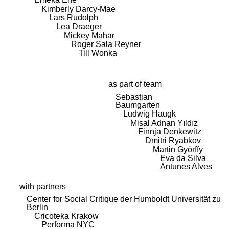
Kimberly Darcy-Mae
Lars Rudolph
Lea Draeger
Mickey Mahar
Roger Sala Reyner
Till Wonka
as part of team
Sebastian
Baumgarten
Ludwig Haugk
Misal Adnan Yıldız
Finnja Denkewitz
Dmitri Ryabkov
Martin Györffy
Eva da Silva
Antunes Alves
with partners
Center for Social Critique der Humboldt Universität zu
Berlin
Cricoteka Krakow
Performa NYC