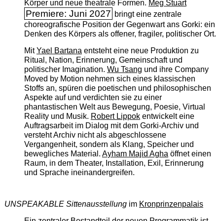
Körper und neue theatrale Formen.
Meg Stuart
Premiere: Juni 2027
bringt eine zentrale
choreografische Position der Gegenwart ans Gorki: ein
Denken des Körpers als offener, fragiler, politischer Ort.
Mit
Yael Bartana
entsteht eine neue Produktion zu
Ritual, Nation, Erinnerung, Gemeinschaft und
politischer Imagination.
Wu Tsang
und ihre Company
Moved by Motion nehmen sich eines klassischen
Stoffs an, spüren die poetischen und philosophischen
Aspekte auf und verdichten sie zu einer
phantastischen Welt aus Bewegung, Poesie, Virtual
Reality und Musik.
Robert Lippok
entwickelt eine
Auftragsarbeit im Dialog mit dem Gorki-Archiv und
versteht Archiv nicht als abgeschlossene
Vergangenheit, sondern als Klang, Speicher und
bewegliches Material.
Ayham Majid Agha
öffnet einen
Raum, in dem Theater, Installation, Exil, Erinnerung
und Sprache ineinandergreifen.
UNSPEAKABLE Sittenausstellung
im
Kronprinzenpalais
Ein zentraler Bestandteil der neuen Programmatik ist