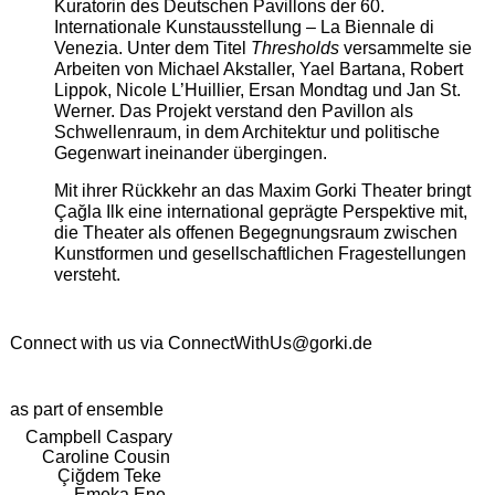
Kuratorin des Deutschen Pavillons der 60.
Internationale Kunstausstellung – La Biennale di
Venezia. Unter dem Titel
Thresholds
versammelte sie
Arbeiten von Michael Akstaller, Yael Bartana, Robert
Lippok, Nicole L’Huillier, Ersan Mondtag und Jan St.
Werner. Das Projekt verstand den Pavillon als
Schwellenraum, in dem Architektur und politische
Gegenwart ineinander übergingen.
Mit ihrer Rückkehr an das Maxim Gorki Theater bringt
Çağla Ilk eine international geprägte Perspektive mit,
die Theater als offenen Begegnungsraum zwischen
Kunstformen und gesellschaftlichen Fragestellungen
versteht.
Connect with us via
ConnectWithUs@gorki.de
as part of ensemble
Campbell Caspary
Caroline Cousin
Çiğdem Teke
Emeka Ene