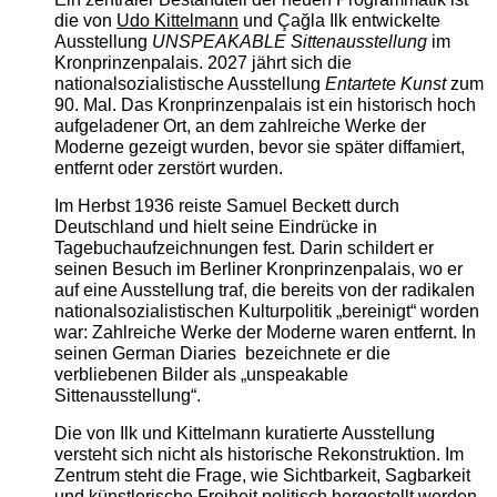
die von
Udo Kittelmann
und Çağla Ilk entwickelte
Ausstellung
UNSPEAKABLE Sittenausstellung
im
Kronprinzenpalais. 2027 jährt sich die
nationalsozialistische Ausstellung
Entartete Kunst
zum
90. Mal. Das Kronprinzenpalais ist ein historisch hoch
aufgeladener Ort, an dem zahlreiche Werke der
Moderne gezeigt wurden, bevor sie später diffamiert,
entfernt oder zerstört wurden.
Im Herbst 1936 reiste Samuel Beckett durch
Deutschland und hielt seine Eindrücke in
Tagebuchaufzeichnungen fest. Darin schildert er
seinen Besuch im Berliner Kronprinzenpalais, wo er
auf eine Ausstellung traf, die bereits von der radikalen
nationalsozialistischen Kulturpolitik „bereinigt“ worden
war: Zahlreiche Werke der Moderne waren entfernt. In
seinen German Diaries bezeichnete er die
verbliebenen Bilder als „unspeakable
Sittenausstellung“.
Die von Ilk und Kittelmann kuratierte Ausstellung
versteht sich nicht als historische Rekonstruktion. Im
Zentrum steht die Frage, wie Sichtbarkeit, Sagbarkeit
und künstlerische Freiheit politisch hergestellt werden