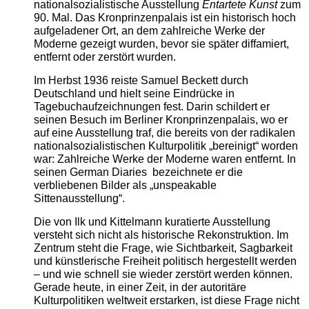
nationalsozialistische Ausstellung
Entartete Kunst
zum
90. Mal. Das Kronprinzenpalais ist ein historisch hoch
aufgeladener Ort, an dem zahlreiche Werke der
Moderne gezeigt wurden, bevor sie später diffamiert,
entfernt oder zerstört wurden.
Im Herbst 1936 reiste Samuel Beckett durch
Deutschland und hielt seine Eindrücke in
Tagebuchaufzeichnungen fest. Darin schildert er
seinen Besuch im Berliner Kronprinzenpalais, wo er
auf eine Ausstellung traf, die bereits von der radikalen
nationalsozialistischen Kulturpolitik „bereinigt“ worden
war: Zahlreiche Werke der Moderne waren entfernt. In
seinen German Diaries bezeichnete er die
verbliebenen Bilder als „unspeakable
Sittenausstellung“.
Die von Ilk und Kittelmann kuratierte Ausstellung
versteht sich nicht als historische Rekonstruktion. Im
Zentrum steht die Frage, wie Sichtbarkeit, Sagbarkeit
und künstlerische Freiheit politisch hergestellt werden
– und wie schnell sie wieder zerstört werden können.
Gerade heute, in einer Zeit, in der autoritäre
Kulturpolitiken weltweit erstarken, ist diese Frage nicht