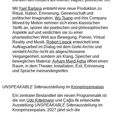
Mit
Yael Bartana
entsteht eine neue Produktion zu
Ritual, Nation, Erinnerung, Gemeinschaft und
politischer Imagination.
Wu Tsang
und ihre Company
Moved by Motion nehmen sich eines klassischen
Stoffs an, spüren die poetischen und philosophischen
Aspekte auf und verdichten sie zu einer
phantastischen Welt aus Bewegung, Poesie, Virtual
Reality und Musik.
Robert Lippok
entwickelt eine
Auftragsarbeit im Dialog mit dem Gorki-Archiv und
versteht Archiv nicht als abgeschlossene
Vergangenheit, sondern als Klang, Speicher und
bewegliches Material.
Ayham Majid Agha
öffnet einen
Raum, in dem Theater, Installation, Exil, Erinnerung
und Sprache ineinandergreifen.
UNSPEAKABLE Sittenausstellung
im
Kronprinzenpalais
Ein zentraler Bestandteil der neuen Programmatik ist
die von
Udo Kittelmann
und Çağla Ilk entwickelte
Ausstellung
UNSPEAKABLE Sittenausstellung
im
Kronprinzenpalais. 2027 jährt sich die