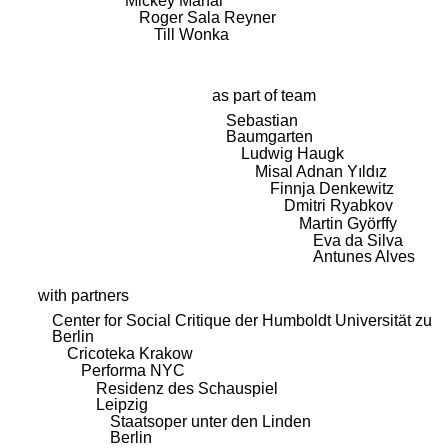
Mickey Mahar
Roger Sala Reyner
Till Wonka
as part of team
Sebastian
Baumgarten
Ludwig Haugk
Misal Adnan Yıldız
Finnja Denkewitz
Dmitri Ryabkov
Martin Györffy
Eva da Silva
Antunes Alves
with partners
Center for Social Critique der Humboldt Universität zu
Berlin
Cricoteka Krakow
Performa NYC
Residenz des Schauspiel
Leipzig
Staatsoper unter den Linden
Berlin