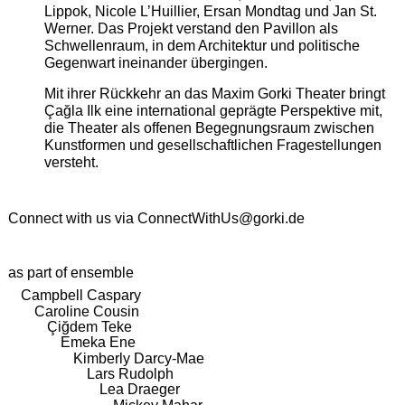
Lippok, Nicole L’Huillier, Ersan Mondtag und Jan St.
Werner. Das Projekt verstand den Pavillon als
Schwellenraum, in dem Architektur und politische
Gegenwart ineinander übergingen.
Mit ihrer Rückkehr an das Maxim Gorki Theater bringt
Çağla Ilk eine international geprägte Perspektive mit,
die Theater als offenen Begegnungsraum zwischen
Kunstformen und gesellschaftlichen Fragestellungen
versteht.
Connect with us via
ConnectWithUs@gorki.de
as part of ensemble
Campbell Caspary
Caroline Cousin
Çiğdem Teke
Emeka Ene
Kimberly Darcy-Mae
Lars Rudolph
Lea Draeger