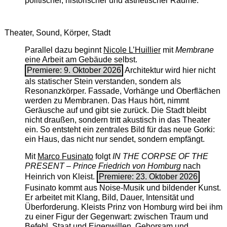
politischer, historischer und ästhetischer Räume.
Theater, Sound, Körper, Stadt
Parallel dazu beginnt
Nicole L’Huillier
mit ­
Membrane
eine Arbeit am Gebäude selbst.
Premiere: 9. Oktober 2026
Architektur wird hier nicht
als statischer Stein verstanden, sondern als
Resonanzkörper. Fassade, Vorhänge und Oberflächen
werden zu Membranen. Das Haus hört, nimmt
Geräusche auf und gibt sie zurück. Die Stadt bleibt
nicht draußen, sondern tritt akustisch in das Theater
ein. So entsteht ein zentrales Bild für das neue Gorki:
ein Haus, das nicht nur sendet, sondern empfängt.
Mit
Marco Fusinato
folgt
IN THE CORPSE OF THE
PRESENT – Prince Friedrich von Homburg
nach
Heinrich von Kleist.
Premiere: 23. Oktober 2026
Fusinato kommt aus Noise-Musik und bildender Kunst.
Er arbeitet mit Klang, Bild, Dauer, Intensität und
Überforderung. Kleists Prinz von Homburg wird bei ihm
zu einer Figur der Gegenwart: zwischen Traum und
Befehl, Staat und Eigenwillen, Gehorsam und