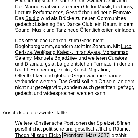
Erweiterungsfläche, sondern ein zweiter Denkraum.
Der
Marmorsaal
wird zu einem Ort für Musik, Lectures,
Lecture Performances, Gespräche und neue Formate.
Das
Studio
wird als Brücke zu neuen Communities
gedacht: Listening Bar, Dance Club, ein Raum, in dem
Sound, Musik und Tanz neue Öffentlichkeiten einladen.
Das öffentliche Denken ist im Gorki nicht
Begleitprogramm, sondern steht im Zentrum. Mit
Luca
Cerizza, Wolfgang Kaleck, Imran Ayata, Mohammad
Salemy, Manuela Bojadžijev
und weiteren Curators
und Dramaturgs at Large entstehen Formate, in denen
Recht, Erinnerung, Politik, Kunst, Migration,
Öffentlichkeit und globale Gegenwart miteinander
verbunden werden. Das Gorki soll ein Ort sein, an dem
nicht nur gezeigt wird, sondern auch gestritten, gefragt,
gedacht und widersprochen werden kann.
Ausblick auf die zweite Hälfte
Weitere künstlerische Positionen der Spielzeit öffnen
persönliche, politische und gesellschaftliche Räume:
Theda Nilsson-Eicke
Premiere: März 2027
erzählt