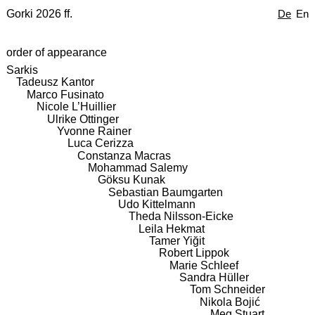
Gorki 2026 ff.
De
En
order of appearance
Sarkis
Tadeusz Kantor
Marco Fusinato
Nicole L’Huillier
Ulrike Ottinger
Yvonne Rainer
Luca Cerizza
Constanza Macras
Mohammad Salemy
Göksu Kunak
Sebastian Baumgarten
Udo Kittelmann
Theda Nilsson-Eicke
Leila Hekmat
Tamer Yiğit
Robert Lippok
Marie Schleef
Sandra Hüller
Tom Schneider
Nikola Bojić
Meg Stuart