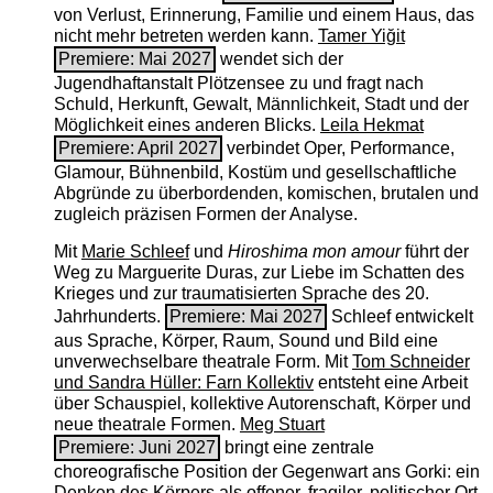
von Verlust, Erinnerung, Familie und einem Haus, das
nicht mehr betreten werden kann.
Tamer Yiğit
Premiere: Mai 2027
wendet sich der
Jugendhaftanstalt Plötzensee zu und fragt nach
Schuld, Herkunft, Gewalt, Männlichkeit, Stadt und der
Möglichkeit eines anderen Blicks.
Leila Hekmat
Premiere: April 2027
verbindet Oper, Performance,
Glamour, Bühnenbild, Kostüm und gesellschaftliche
Abgründe zu überbordenden, komischen, brutalen und
zugleich präzisen Formen der Analyse.
Mit
Marie Schleef
und
Hiroshima mon amour
führt der
Weg zu Marguerite Duras, zur Liebe im Schatten des
Krieges und zur traumatisierten Sprache des 20.
Jahrhunderts.
Premiere: Mai 2027
Schleef entwickelt
aus Sprache, Körper, Raum, Sound und Bild eine
unverwechselbare theatrale Form. Mit
Tom Schneider
und Sandra Hüller: Farn Kollektiv
entsteht eine Arbeit
über Schauspiel, kollektive Autorenschaft, Körper und
neue theatrale Formen.
Meg Stuart
Premiere: Juni 2027
bringt eine zentrale
choreografische Position der Gegenwart ans Gorki: ein
Denken des Körpers als offener, fragiler, politischer Ort.