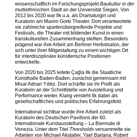
wissenschaftlich im Forschungsprojekt
Baukultur in der
multiethnischen Stadt
an der Universität Siegen. Von
2012 bis 2020 war Ilk u.a. als Dramaturgin und
Kuratorin am Maxim Gorki Theater. Dort verantwortete
sie zahlreiche spartenübergreifende Projekte und
Festivals, die Theater mit bildender Kunst in einen
transkulturellen Zusammenhang stellten. Besonders
prägend war ihre Arbeit am Berliner Herbstsalon, der
sich unter ihrer Mitgestaltung zu einem wichtigen Ort
für interdisziplinäre künstlerische Positionen
entwickelte.
Von 2020 bis 2025 leitete Çağla Ilk die Staatliche
Kunsthalle Baden-Baden, zunächst gemeinsam mit
Misal Adnan Yıldız. Dort schärfte sie ihr Profil als
Kuratorin an der Schnittstelle von Ausstellung und
Performance weiter. Klang versteht Ilk dabei als
gesellschaftliches und politisches Erfahrungsfeld.
International sichtbar wurde ihre Arbeit zuletzt als
Kuratorin des Deutschen Pavillons der 60.
Internationale Kunstausstellung – La Biennale di
Venezia. Unter dem Titel
Thresholds
versammelte sie
Arbeiten von Michael Akstaller, Yael Bartana, Robert